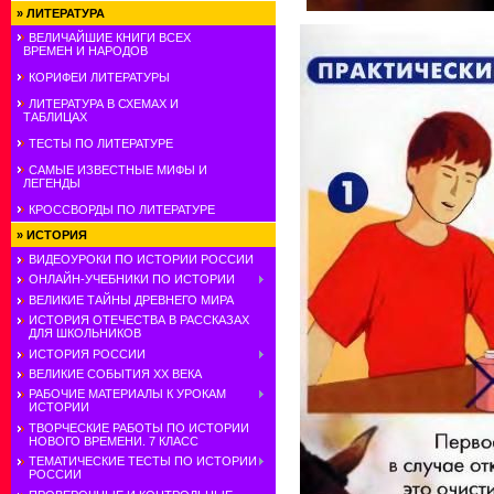
»
ЛИТЕРАТУРА
ВЕЛИЧАЙШИЕ КНИГИ ВСЕХ
ВРЕМЕН И НАРОДОВ
КОРИФЕИ ЛИТЕРАТУРЫ
ЛИТЕРАТУРА В СХЕМАХ И
ТАБЛИЦАХ
ТЕСТЫ ПО ЛИТЕРАТУРЕ
САМЫЕ ИЗВЕСТНЫЕ МИФЫ И
ЛЕГЕНДЫ
КРОССВОРДЫ ПО ЛИТЕРАТУРЕ
»
ИСТОРИЯ
ВИДЕОУРОКИ ПО ИСТОРИИ РОССИИ
ОНЛАЙН-УЧЕБНИКИ ПО ИСТОРИИ
ВЕЛИКИЕ ТАЙНЫ ДРЕВНЕГО МИРА
ИСТОРИЯ ОТЕЧЕСТВА В РАССКАЗАХ
ДЛЯ ШКОЛЬНИКОВ
ИСТОРИЯ РОССИИ
ВЕЛИКИЕ СОБЫТИЯ ХХ ВЕКА
РАБОЧИЕ МАТЕРИАЛЫ К УРОКАМ
ИСТОРИИ
ТВОРЧЕСКИЕ РАБОТЫ ПО ИСТОРИИ
НОВОГО ВРЕМЕНИ. 7 КЛАСС
ТЕМАТИЧЕСКИЕ ТЕСТЫ ПО ИСТОРИИ
РОССИИ