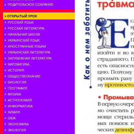
РОДИТЕЛЬСКОЕ СОБРАНИЕ
»
ОТКРЫТЫЙ УРОК
РУССКИЙ ЯЗЫК
РУССКАЯ ЛИТЕРАТУРА
НАЧАЛЬНАЯ ШКОЛА
УКРАИНСКИЙ ЯЗЫК
ИНОСТРАННЫЕ ЯЗЫКИ
УКРАИНСКАЯ ЛИТЕРАТУРА
ЗАРУБЕЖНАЯ ЛИТЕРАТУРА
МАТЕМАТИКА
ИСТОРИЯ
ОБЩЕСТВОЗНАНИЕ
БИОЛОГИЯ
ГЕОГРАФИЯ
ФИЗИКА
АСТРОНОМИЯ
ИНФОРМАТИКА
ХИМИЯ
ОБЖ
ЭКОНОМИКА
ЭКОЛОГИЯ