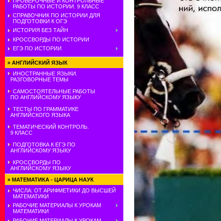
ПРОВЕРОЧНЫЕ И КОНТРОЛЬНЫЕ
РАБОТЫ ПО ИСТОРИИ. 9 КЛАСС
СПРАВОЧНИК ПО ИСТОРИИ ДЛЯ
ПОДГОТОВКИ К ОГЭ
ИСТОРИЯ БЕЗ ТАЙН
КРОССВОРДЫ ПО ИСТОРИИ
ЕГЭ ПО ИСТОРИИ
»
АНГЛИЙСКИЙ ЯЗЫК
ИНОСТРАННЫЕ ЯЗЫКИ.
РАЗГОВОРНЫЕ ТЕМЫ
САМОСТОЯТЕЛЬНЫЕ РАБОТЫ
ПО АНГЛИЙСКОМУ ЯЗЫКУ
ТЕСТЫ ПО ГРАММАТИКЕ
АНГЛИЙСКОГО ЯЗЫКА
ТЕМАТИЧЕСКИЙ КОНТРОЛЬ.
9 КЛАСС
ПОДГОТОВКА К ЕГЭ ПО
АНГЛИЙСКОМУ ЯЗЫКУ
КРОССВОРДЫ ПО
АНГЛИЙСКОМУ ЯЗЫКУ
»
МАТЕМАТИКА - ЦАРИЦА НАУК
ЧИСЛА: ОТ АРИФМЕТИКИ ДО ВЫСШЕЙ
МАТЕМАТИКИ
РАБОЧИЕ МАТЕРИАЛЫ К УРОКАМ
МАТЕМАТИКИ
РАБОЧИЕ МАТЕРИАЛЫ К УРОКАМ