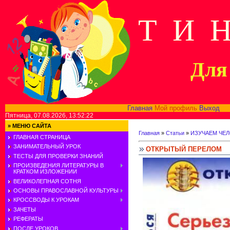
Т И 
Для 
Главная
Мой профиль
Выход
В
Пятница, 07.08.2026, 13:52:22
»
МЕНЮ САЙТА
Главная
»
Статьи
»
ИЗУЧАЕМ ЧЕ
ГЛАВНАЯ СТРАНИЦА
ЗАНИМАТЕЛЬНЫЙ УРОК
ОТКРЫТЫЙ ПЕРЕЛОМ
ТЕСТЫ ДЛЯ ПРОВЕРКИ ЗНАНИЙ
ПРОИЗВЕДЕНИЯ ЛИТЕРАТУРЫ В
КРАТКОМ ИЗЛОЖЕНИИ
ВЕЛИКОЛЕПНАЯ СОТНЯ
ОСНОВЫ ПРАВОСЛАВНОЙ КУЛЬТУРЫ
КРОССВОДЫ К УРОКАМ
ЗАЧЕТЫ
РЕФЕРАТЫ
ПОСЛЕ УРОКОВ