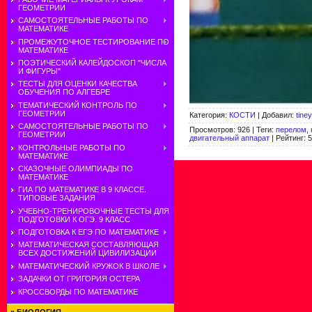
ГЕОМЕТРИИ
САМОСТОЯТЕЛЬНЫЕ РАБОТЫ ПО
МАТЕМАТИКЕ
ПРОМЕЖУТОЧНОЕ ТЕСТИРОВАНИЕ ПО
МАТЕМАТИКЕ
ПОЭТИЧЕСКИЙ КАЛЕЙДОСКОП "ЧИСЛА
И ФИГУРЫ"
ТЕСТЫ ДЛЯ ОЦЕНКИ КАЧЕСТВА
ОБУЧЕНИЯ ПО АЛГЕБРЕ
ТЕМАТИЧЕСКИЙ КОНТРОЛЬ ПО
ГЕОМЕТРИИ
Категория
:
КОСТИ
|
Добавил
:
tine
САМОСТОЯТЕЛЬНЫЕ РАБОТЫ ПО
Просмотров
:
926
|
Теги
:
перелом
,
ГЕОМЕТРИИ
двигательный аппарат
|
Рейтинг
:
5
КОНТРОЛЬНЫЕ РАБОТЫ ПО
МАТЕМАТИКЕ
СКАЗОЧНЫЕ ОЛИМПИАДЫ ПО
МАТЕМАТИКЕ
ГИА ПО МАТЕМАТИКЕ В 9 КЛАССЕ.
ТИПОВЫЕ ЗАДАНИЯ
УЧЕБНО-ТРЕНИРОВОЧНЫЕ ТЕСТЫ ДЛЯ
ПОДГОТОВКИ К ОГЭ. 9 КЛАСС
ПОДГОТОВКА К ЕГЭ ПО МАТЕМАТИКЕ
МАТЕМАТИЧЕСКАЯ СОСТАВЛЯЮЩАЯ
ВСЕХ ДОСТИЖЕНИЙ ЦИВИЛИЗАЦИИ
МАТЕМАТИЧЕСКИЙ КРУЖОК В ШКОЛЕ
ЗАДАЧКИ ОТ ГРИГОРИЯ ОСТЕРА
КРОССВОРДЫ ПО МАТЕМАТИКЕ