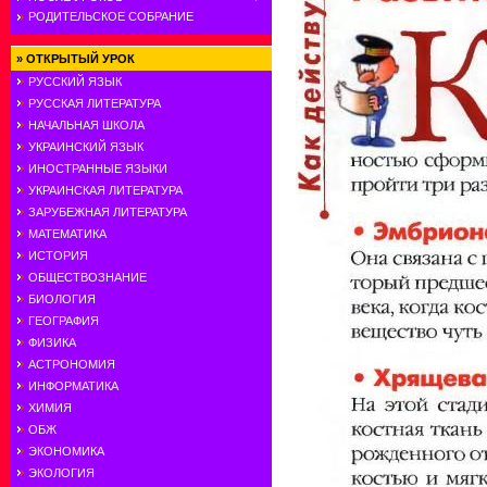
РОДИТЕЛЬСКОЕ СОБРАНИЕ
»
ОТКРЫТЫЙ УРОК
РУССКИЙ ЯЗЫК
РУССКАЯ ЛИТЕРАТУРА
НАЧАЛЬНАЯ ШКОЛА
УКРАИНСКИЙ ЯЗЫК
ИНОСТРАННЫЕ ЯЗЫКИ
УКРАИНСКАЯ ЛИТЕРАТУРА
ЗАРУБЕЖНАЯ ЛИТЕРАТУРА
МАТЕМАТИКА
ИСТОРИЯ
ОБЩЕСТВОЗНАНИЕ
БИОЛОГИЯ
ГЕОГРАФИЯ
ФИЗИКА
АСТРОНОМИЯ
ИНФОРМАТИКА
ХИМИЯ
ОБЖ
ЭКОНОМИКА
ЭКОЛОГИЯ