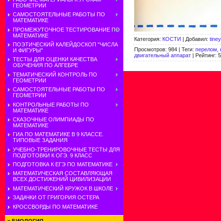
ГЕОМЕТРИИ
САМОСТОЯТЕЛЬНЫЕ РАБОТЫ ПО
МАТЕМАТИКЕ
ПРОМЕЖУТОЧНОЕ ТЕСТИРОВАНИЕ ПО
МАТЕМАТИКЕ
Категория
:
КОСТИ
|
Добавил
:
tine
ПОЭТИЧЕСКИЙ КАЛЕЙДОСКОП "ЧИСЛА
Просмотров
:
984
|
Теги
:
перелом
,
И ФИГУРЫ"
двигательный аппарат
|
Рейтинг
:
5
ТЕСТЫ ДЛЯ ОЦЕНКИ КАЧЕСТВА
ОБУЧЕНИЯ ПО АЛГЕБРЕ
ТЕМАТИЧЕСКИЙ КОНТРОЛЬ ПО
ГЕОМЕТРИИ
САМОСТОЯТЕЛЬНЫЕ РАБОТЫ ПО
ГЕОМЕТРИИ
КОНТРОЛЬНЫЕ РАБОТЫ ПО
МАТЕМАТИКЕ
СКАЗОЧНЫЕ ОЛИМПИАДЫ ПО
МАТЕМАТИКЕ
ГИА ПО МАТЕМАТИКЕ В 9 КЛАССЕ.
ТИПОВЫЕ ЗАДАНИЯ
УЧЕБНО-ТРЕНИРОВОЧНЫЕ ТЕСТЫ ДЛЯ
ПОДГОТОВКИ К ОГЭ. 9 КЛАСС
ПОДГОТОВКА К ЕГЭ ПО МАТЕМАТИКЕ
МАТЕМАТИЧЕСКАЯ СОСТАВЛЯЮЩАЯ
ВСЕХ ДОСТИЖЕНИЙ ЦИВИЛИЗАЦИИ
МАТЕМАТИЧЕСКИЙ КРУЖОК В ШКОЛЕ
ЗАДАЧКИ ОТ ГРИГОРИЯ ОСТЕРА
КРОССВОРДЫ ПО МАТЕМАТИКЕ