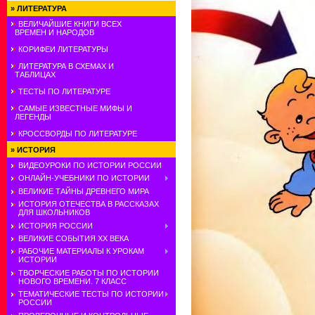
»
ЛИТЕРАТУРА
ВЕЛИЧАЙШИЕ КНИГИ ВСЕХ
ВРЕМЕН И НАРОДОВ
КОРИФЕИ ЛИТЕРАТУРЫ
ЛИТЕРАТУРА В СХЕМАХ И
ТАБЛИЦАХ
ТЕСТЫ ПО ЛИТЕРАТУРЕ
САМЫЕ ИЗВЕСТНЫЕ МИФЫ И
ЛЕГЕНДЫ
КРОССВОРДЫ ПО ЛИТЕРАТУРЕ
»
ИСТОРИЯ
ВИДЕОУРОКИ ПО ИСТОРИИ РОССИИ
ОНЛАЙН-УЧЕБНИКИ ПО ИСТОРИИ
ВЕЛИКИЕ ТАЙНЫ ДРЕВНЕГО МИРА
ИСТОРИЯ ОТЕЧЕСТВА В РАССКАЗАХ
ДЛЯ ШКОЛЬНИКОВ
ИСТОРИЯ РОССИИ
ВЕЛИКИЕ СОБЫТИЯ ХХ ВЕКА
РАБОЧИЕ МАТЕРИАЛЫ К УРОКАМ
ИСТОРИИ
ТВОРЧЕСКИЕ РАБОТЫ ПО ИСТОРИИ
НОВОГО ВРЕМЕНИ. 7 КЛАСС
ТЕМАТИЧЕСКИЕ ТЕСТЫ ПО ИСТОРИИ
РОССИИ