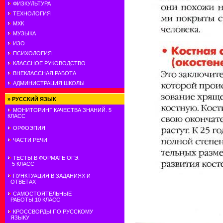
ФИЗКУЛЬТУРА
ТЕХНОЛОГИЯ
МХК
МУЗЫКА
ИЗО
ПСИХОЛОГИЯ
КЛАССНОЕ РУКОВОДСТВО
ВНЕКЛАССНАЯ РАБОТА
АДМИНИСТРАЦИЯ ШКОЛЫ
»
РУССКИЙ ЯЗЫК
МОНИТОРИНГ КАЧЕСТВА ЗНАНИЙ. 5
КЛАСС
ОРФОЭПИЯ
ЧАСТИ РЕЧИ
ТЕСТЫ В ФОРМАТЕ ОГЭ.
5 КЛАСС
ПУНКТУАЦИЯ В ЗАДАНИЯХ И
ОТВЕТАХ
САМОСТОЯТЕЛЬНЫЕ
РАБОТЫ.10 КЛАСС
КРОССВОРДЫ ПО РУССКОМУ
ЯЗЫКУ