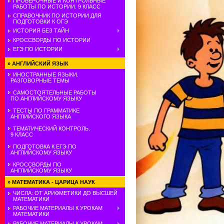
ПРОВЕРОЧНЫЕ И КОНТРОЛЬНЫЕ
РАБОТЫ ПО ИСТОРИИ. 9 КЛАСС
СПРАВОЧНИК ПО ИСТОРИИ ДЛЯ
ПОДГОТОВКИ К ОГЭ
ИСТОРИЯ БЕЗ ТАЙН
КРОССВОРДЫ ПО ИСТОРИИ
ЕГЭ ПО ИСТОРИИ
»
АНГЛИЙСКИЙ ЯЗЫК
ИНОСТРАННЫЕ ЯЗЫКИ.
РАЗГОВОРНЫЕ ТЕМЫ
САМОСТОЯТЕЛЬНЫЕ РАБОТЫ
ПО АНГЛИЙСКОМУ ЯЗЫКУ
ТЕСТЫ ПО ГРАММАТИКЕ
АНГЛИЙСКОГО ЯЗЫКА
ТЕМАТИЧЕСКИЙ КОНТРОЛЬ.
9 КЛАСС
ПОДГОТОВКА К ЕГЭ ПО
АНГЛИЙСКОМУ ЯЗЫКУ
КРОССВОРДЫ ПО
АНГЛИЙСКОМУ ЯЗЫКУ
»
МАТЕМАТИКА - ЦАРИЦА НАУК
ЧИСЛА: ОТ АРИФМЕТИКИ ДО ВЫСШЕЙ
МАТЕМАТИКИ
РАБОЧИЕ МАТЕРИАЛЫ К УРОКАМ
МАТЕМАТИКИ
РАБОЧИЕ МАТЕРИАЛЫ К УРОКАМ