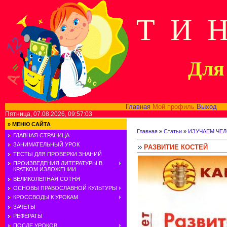
Т И 
Для 
Главная
Мой профиль
Выход
В
Пятница, 07.08.2026, 09:57:03
»
МЕНЮ САЙТА
Главная
»
Статьи
»
ИЗУЧАЕМ ЧЕ
ГЛАВНАЯ СТРАНИЦА
ЗАНИМАТЕЛЬНЫЙ УРОК
РАЗВИТИЕ КОСТЕЙ
ТЕСТЫ ДЛЯ ПРОВЕРКИ ЗНАНИЙ
ПРОИЗВЕДЕНИЯ ЛИТЕРАТУРЫ В
КРАТКОМ ИЗЛОЖЕНИИ
ВЕЛИКОЛЕПНАЯ СОТНЯ
ОСНОВЫ ПРАВОСЛАВНОЙ КУЛЬТУРЫ
КРОССВОДЫ К УРОКАМ
ЗАЧЕТЫ
РЕФЕРАТЫ
ПОСЛЕ УРОКОВ