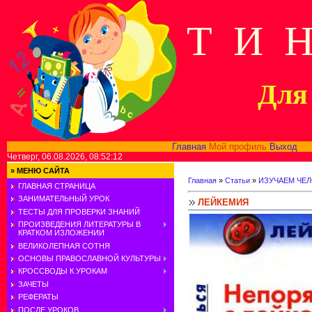
Т И 
Для 
Главная
Мой профиль
Выход
В
Четверг, 06.08.2026, 08:52:12
»
МЕНЮ САЙТА
Главная
»
Статьи
»
ИЗУЧАЕМ ЧЕ
ГЛАВНАЯ СТРАНИЦА
ЗАНИМАТЕЛЬНЫЙ УРОК
ЛЕЙКЕМИЯ
ТЕСТЫ ДЛЯ ПРОВЕРКИ ЗНАНИЙ
ПРОИЗВЕДЕНИЯ ЛИТЕРАТУРЫ В
КРАТКОМ ИЗЛОЖЕНИИ
ВЕЛИКОЛЕПНАЯ СОТНЯ
ОСНОВЫ ПРАВОСЛАВНОЙ КУЛЬТУРЫ
КРОССВОДЫ К УРОКАМ
ЗАЧЕТЫ
РЕФЕРАТЫ
ПОСЛЕ УРОКОВ