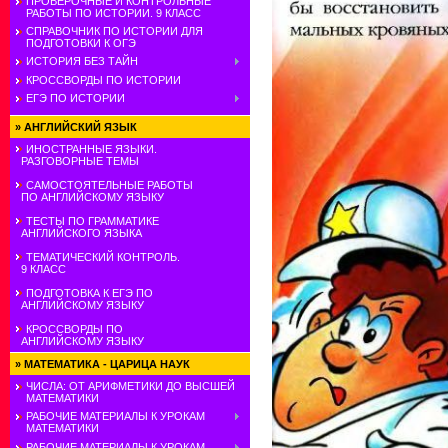
ПРОВЕРОЧНЫЕ И КОНТРОЛЬНЫЕ
РАБОТЫ ПО ИСТОРИИ. 9 КЛАСС
СПРАВОЧНИК ПО ИСТОРИИ ДЛЯ
ПОДГОТОВКИ К ОГЭ
ИСТОРИЯ БЕЗ ТАЙН
КРОССВОРДЫ ПО ИСТОРИИ
ЕГЭ ПО ИСТОРИИ
»
АНГЛИЙСКИЙ ЯЗЫК
ИНОСТРАННЫЕ ЯЗЫКИ.
РАЗГОВОРНЫЕ ТЕМЫ
САМОСТОЯТЕЛЬНЫЕ РАБОТЫ
ПО АНГЛИЙСКОМУ ЯЗЫКУ
ТЕСТЫ ПО ГРАММАТИКЕ
АНГЛИЙСКОГО ЯЗЫКА
ТЕМАТИЧЕСКИЙ КОНТРОЛЬ.
9 КЛАСС
ПОДГОТОВКА К ЕГЭ ПО
АНГЛИЙСКОМУ ЯЗЫКУ
КРОССВОРДЫ ПО
АНГЛИЙСКОМУ ЯЗЫКУ
»
МАТЕМАТИКА - ЦАРИЦА НАУК
ЧИСЛА: ОТ АРИФМЕТИКИ ДО ВЫСШЕЙ
МАТЕМАТИКИ
РАБОЧИЕ МАТЕРИАЛЫ К УРОКАМ
МАТЕМАТИКИ
РАБОЧИЕ МАТЕРИАЛЫ К УРОКАМ