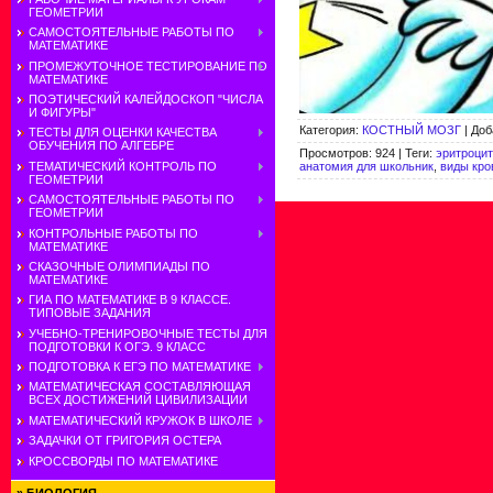
ГЕОМЕТРИИ
САМОСТОЯТЕЛЬНЫЕ РАБОТЫ ПО
МАТЕМАТИКЕ
ПРОМЕЖУТОЧНОЕ ТЕСТИРОВАНИЕ ПО
МАТЕМАТИКЕ
ПОЭТИЧЕСКИЙ КАЛЕЙДОСКОП "ЧИСЛА
И ФИГУРЫ"
Категория
:
КОСТНЫЙ МОЗГ
|
Доб
ТЕСТЫ ДЛЯ ОЦЕНКИ КАЧЕСТВА
ОБУЧЕНИЯ ПО АЛГЕБРЕ
Просмотров
:
924
|
Теги
:
эритроци
анатомия для школьник
,
виды кро
ТЕМАТИЧЕСКИЙ КОНТРОЛЬ ПО
ГЕОМЕТРИИ
САМОСТОЯТЕЛЬНЫЕ РАБОТЫ ПО
ГЕОМЕТРИИ
КОНТРОЛЬНЫЕ РАБОТЫ ПО
МАТЕМАТИКЕ
СКАЗОЧНЫЕ ОЛИМПИАДЫ ПО
МАТЕМАТИКЕ
ГИА ПО МАТЕМАТИКЕ В 9 КЛАССЕ.
ТИПОВЫЕ ЗАДАНИЯ
УЧЕБНО-ТРЕНИРОВОЧНЫЕ ТЕСТЫ ДЛЯ
ПОДГОТОВКИ К ОГЭ. 9 КЛАСС
ПОДГОТОВКА К ЕГЭ ПО МАТЕМАТИКЕ
МАТЕМАТИЧЕСКАЯ СОСТАВЛЯЮЩАЯ
ВСЕХ ДОСТИЖЕНИЙ ЦИВИЛИЗАЦИИ
МАТЕМАТИЧЕСКИЙ КРУЖОК В ШКОЛЕ
ЗАДАЧКИ ОТ ГРИГОРИЯ ОСТЕРА
КРОССВОРДЫ ПО МАТЕМАТИКЕ