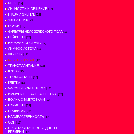
МОЗГ
[12]
ЛИЧНОСТЬ И ОБЩЕНИЕ
[12]
ГЛАЗА И ЗРЕНИЕ
[23]
УХО И СЛУХ
[23]
ПОЧКИ
[12]
ФИЛЬТРЫ ЧЕЛОВЕЧЕСКОГО ТЕЛА
[12]
НЕЙРОНЫ
[12]
НЕРВНАЯ СИСТЕМА
[12]
ЛИМФОСИСТЕМА
[12]
ЖЕЛЕЗЫ
[12]
КОСТНЫЙ МОЗГ
[12]
ТРАНСПЛАНТАЦИЯ
[12]
КРОВЬ
[23]
ТРОМБОЦИТЫ
[12]
КЛЕТКА
[12]
ЧАСОВЫЕ ОРГАНИЗМА
[12]
ИММУНИТЕТ. АУТОАГРЕССИЯ
[12]
ВОЙНА С МИКРОБАМИ
[23]
ГОРМОНЫ
[23]
ПРИВИВКИ
[12]
НАСЛЕДСТВЕННОСТЬ
[12]
СОН
[12]
ОРГАНИЗАЦИЯ СВОБОДНОГО
ВРЕМЕНИ
[12]