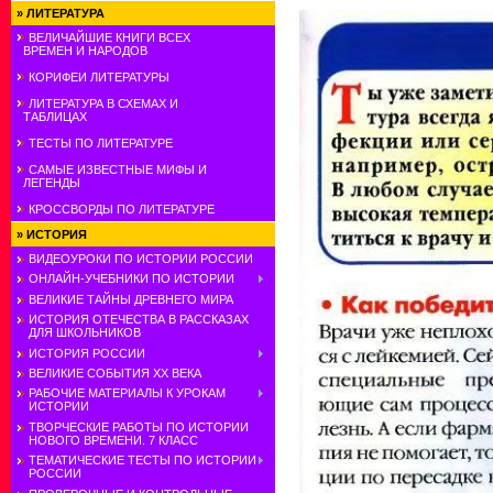
»
ЛИТЕРАТУРА
ВЕЛИЧАЙШИЕ КНИГИ ВСЕХ
ВРЕМЕН И НАРОДОВ
КОРИФЕИ ЛИТЕРАТУРЫ
ЛИТЕРАТУРА В СХЕМАХ И
ТАБЛИЦАХ
ТЕСТЫ ПО ЛИТЕРАТУРЕ
САМЫЕ ИЗВЕСТНЫЕ МИФЫ И
ЛЕГЕНДЫ
КРОССВОРДЫ ПО ЛИТЕРАТУРЕ
»
ИСТОРИЯ
ВИДЕОУРОКИ ПО ИСТОРИИ РОССИИ
ОНЛАЙН-УЧЕБНИКИ ПО ИСТОРИИ
ВЕЛИКИЕ ТАЙНЫ ДРЕВНЕГО МИРА
ИСТОРИЯ ОТЕЧЕСТВА В РАССКАЗАХ
ДЛЯ ШКОЛЬНИКОВ
ИСТОРИЯ РОССИИ
ВЕЛИКИЕ СОБЫТИЯ ХХ ВЕКА
РАБОЧИЕ МАТЕРИАЛЫ К УРОКАМ
ИСТОРИИ
ТВОРЧЕСКИЕ РАБОТЫ ПО ИСТОРИИ
НОВОГО ВРЕМЕНИ. 7 КЛАСС
ТЕМАТИЧЕСКИЕ ТЕСТЫ ПО ИСТОРИИ
РОССИИ