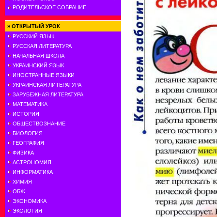
РОДИТЕЛЬСКОЕ СОБРАНИЕ
»
ОТКРЫТЫЙ УРОК
РУССКИЙ ЯЗЫК
РУССКАЯ ЛИТЕРАТУРА
НАЧАЛЬНАЯ ШКОЛА
УКРАИНСКИЙ ЯЗЫК
ИНОСТРАННЫЕ ЯЗЫКИ
УКРАИНСКАЯ ЛИТЕРАТУРА
ЗАРУБЕЖНАЯ ЛИТЕРАТУРА
МАТЕМАТИКА
ИСТОРИЯ
ОБЩЕСТВОЗНАНИЕ
БИОЛОГИЯ
ГЕОГРАФИЯ
ФИЗИКА
АСТРОНОМИЯ
ИНФОРМАТИКА
ХИМИЯ
ОБЖ
ЭКОНОМИКА
ЭКОЛОГИЯ