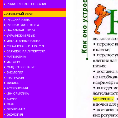
РОДИТЕЛЬСКОЕ СОБРАНИЕ
»
ОТКРЫТЫЙ УРОК
РУССКИЙ ЯЗЫК
РУССКАЯ ЛИТЕРАТУРА
НАЧАЛЬНАЯ ШКОЛА
УКРАИНСКИЙ ЯЗЫК
ИНОСТРАННЫЕ ЯЗЫКИ
УКРАИНСКАЯ ЛИТЕРАТУРА
ЗАРУБЕЖНАЯ ЛИТЕРАТУРА
МАТЕМАТИКА
ИСТОРИЯ
ОБЩЕСТВОЗНАНИЕ
БИОЛОГИЯ
ГЕОГРАФИЯ
ФИЗИКА
АСТРОНОМИЯ
ИНФОРМАТИКА
ХИМИЯ
ОБЖ
ЭКОНОМИКА
ЭКОЛОГИЯ