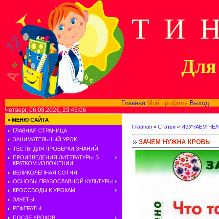
Т И 
Для 
Главная
Мой профиль
Выход
В
Четверг, 06.08.2026, 23:45:06
»
МЕНЮ САЙТА
Главная
»
Статьи
»
ИЗУЧАЕМ ЧЕ
ГЛАВНАЯ СТРАНИЦА
ЗАНИМАТЕЛЬНЫЙ УРОК
ЗАЧЕМ НУЖНА КРОВЬ
ТЕСТЫ ДЛЯ ПРОВЕРКИ ЗНАНИЙ
ПРОИЗВЕДЕНИЯ ЛИТЕРАТУРЫ В
КРАТКОМ ИЗЛОЖЕНИИ
ВЕЛИКОЛЕПНАЯ СОТНЯ
ОСНОВЫ ПРАВОСЛАВНОЙ КУЛЬТУРЫ
КРОССВОДЫ К УРОКАМ
ЗАЧЕТЫ
РЕФЕРАТЫ
ПОСЛЕ УРОКОВ