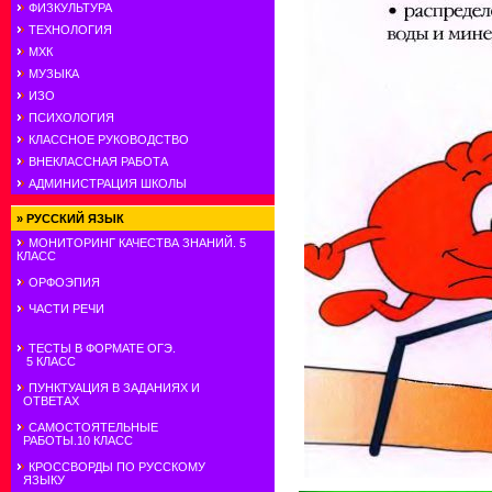
ФИЗКУЛЬТУРА
ТЕХНОЛОГИЯ
МХК
МУЗЫКА
ИЗО
ПСИХОЛОГИЯ
КЛАССНОЕ РУКОВОДСТВО
ВНЕКЛАССНАЯ РАБОТА
АДМИНИСТРАЦИЯ ШКОЛЫ
»
РУССКИЙ ЯЗЫК
МОНИТОРИНГ КАЧЕСТВА ЗНАНИЙ. 5
КЛАСС
ОРФОЭПИЯ
ЧАСТИ РЕЧИ
ТЕСТЫ В ФОРМАТЕ ОГЭ.
5 КЛАСС
ПУНКТУАЦИЯ В ЗАДАНИЯХ И
ОТВЕТАХ
САМОСТОЯТЕЛЬНЫЕ
РАБОТЫ.10 КЛАСС
КРОССВОРДЫ ПО РУССКОМУ
ЯЗЫКУ