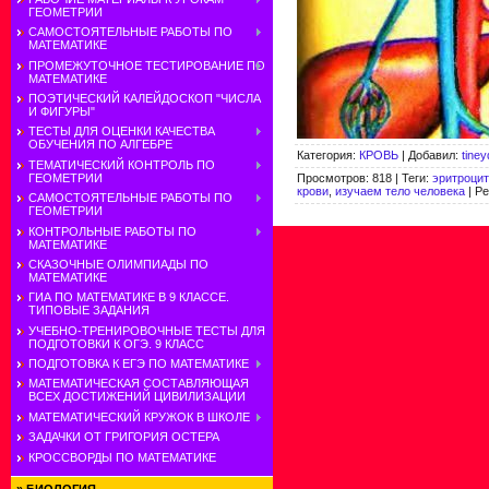
ГЕОМЕТРИИ
САМОСТОЯТЕЛЬНЫЕ РАБОТЫ ПО
МАТЕМАТИКЕ
ПРОМЕЖУТОЧНОЕ ТЕСТИРОВАНИЕ ПО
МАТЕМАТИКЕ
ПОЭТИЧЕСКИЙ КАЛЕЙДОСКОП "ЧИСЛА
И ФИГУРЫ"
ТЕСТЫ ДЛЯ ОЦЕНКИ КАЧЕСТВА
ОБУЧЕНИЯ ПО АЛГЕБРЕ
Категория
:
КРОВЬ
|
Добавил
:
tine
ТЕМАТИЧЕСКИЙ КОНТРОЛЬ ПО
Просмотров
:
818
|
Теги
:
эритроци
ГЕОМЕТРИИ
крови
,
изучаем тело человека
|
Ре
САМОСТОЯТЕЛЬНЫЕ РАБОТЫ ПО
ГЕОМЕТРИИ
КОНТРОЛЬНЫЕ РАБОТЫ ПО
МАТЕМАТИКЕ
СКАЗОЧНЫЕ ОЛИМПИАДЫ ПО
МАТЕМАТИКЕ
ГИА ПО МАТЕМАТИКЕ В 9 КЛАССЕ.
ТИПОВЫЕ ЗАДАНИЯ
УЧЕБНО-ТРЕНИРОВОЧНЫЕ ТЕСТЫ ДЛЯ
ПОДГОТОВКИ К ОГЭ. 9 КЛАСС
ПОДГОТОВКА К ЕГЭ ПО МАТЕМАТИКЕ
МАТЕМАТИЧЕСКАЯ СОСТАВЛЯЮЩАЯ
ВСЕХ ДОСТИЖЕНИЙ ЦИВИЛИЗАЦИИ
МАТЕМАТИЧЕСКИЙ КРУЖОК В ШКОЛЕ
ЗАДАЧКИ ОТ ГРИГОРИЯ ОСТЕРА
КРОССВОРДЫ ПО МАТЕМАТИКЕ