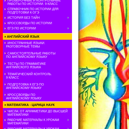
ПРОВЕРОЧНЫЕ И КОНТРОЛЬНЫЕ
РАБОТЫ ПО ИСТОРИИ. 9 КЛАСС
СПРАВОЧНИК ПО ИСТОРИИ ДЛЯ
ПОДГОТОВКИ К ОГЭ
ИСТОРИЯ БЕЗ ТАЙН
КРОССВОРДЫ ПО ИСТОРИИ
ЕГЭ ПО ИСТОРИИ
»
АНГЛИЙСКИЙ ЯЗЫК
ИНОСТРАННЫЕ ЯЗЫКИ.
РАЗГОВОРНЫЕ ТЕМЫ
САМОСТОЯТЕЛЬНЫЕ РАБОТЫ
ПО АНГЛИЙСКОМУ ЯЗЫКУ
ТЕСТЫ ПО ГРАММАТИКЕ
АНГЛИЙСКОГО ЯЗЫКА
ТЕМАТИЧЕСКИЙ КОНТРОЛЬ.
9 КЛАСС
ПОДГОТОВКА К ЕГЭ ПО
АНГЛИЙСКОМУ ЯЗЫКУ
КРОССВОРДЫ ПО
АНГЛИЙСКОМУ ЯЗЫКУ
»
МАТЕМАТИКА - ЦАРИЦА НАУК
ЧИСЛА: ОТ АРИФМЕТИКИ ДО ВЫСШЕЙ
МАТЕМАТИКИ
РАБОЧИЕ МАТЕРИАЛЫ К УРОКАМ
МАТЕМАТИКИ
РАБОЧИЕ МАТЕРИАЛЫ К УРОКАМ