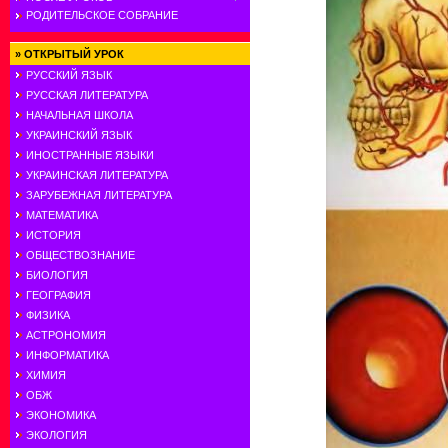
РОДИТЕЛЬСКОЕ СОБРАНИЕ
»
ОТКРЫТЫЙ УРОК
РУССКИЙ ЯЗЫК
РУССКАЯ ЛИТЕРАТУРА
НАЧАЛЬНАЯ ШКОЛА
УКРАИНСКИЙ ЯЗЫК
ИНОСТРАННЫЕ ЯЗЫКИ
УКРАИНСКАЯ ЛИТЕРАТУРА
ЗАРУБЕЖНАЯ ЛИТЕРАТУРА
МАТЕМАТИКА
ИСТОРИЯ
ОБЩЕСТВОЗНАНИЕ
БИОЛОГИЯ
ГЕОГРАФИЯ
ФИЗИКА
АСТРОНОМИЯ
ИНФОРМАТИКА
ХИМИЯ
ОБЖ
ЭКОНОМИКА
ЭКОЛОГИЯ