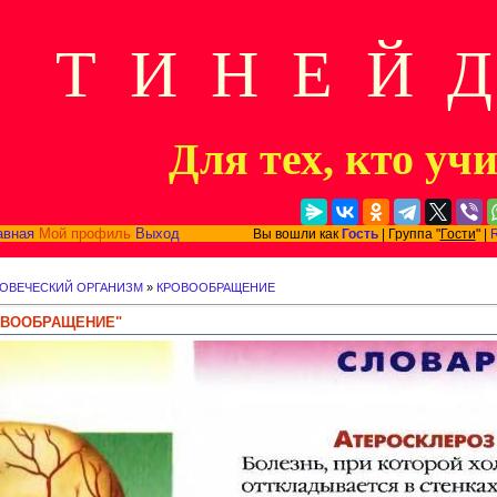
Т И Н Е Й 
Для тех, кто уч
авная
Мой профиль
Выход
Вы вошли как
Гость
| Группа "
Гости
" |
ЛОВЕЧЕСКИЙ ОРГАНИЗМ
»
КРОВООБРАЩЕНИЕ
ОВООБРАЩЕНИЕ"