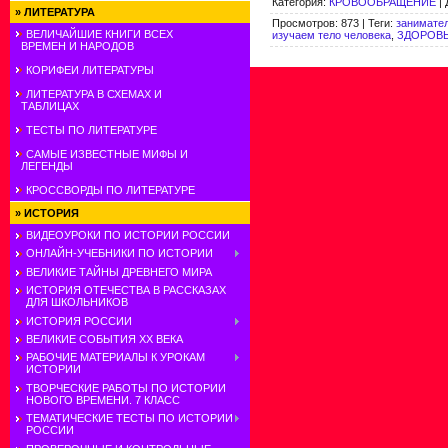
Категория
:
КРОВООБРАЩЕНИЕ
|
»
ЛИТЕРАТУРА
Просмотров
:
873
|
Теги
:
занимате
ВЕЛИЧАЙШИЕ КНИГИ ВСЕХ
изучаем тело человека
,
ЗДОРОВ
ВРЕМЕН И НАРОДОВ
КОРИФЕИ ЛИТЕРАТУРЫ
ЛИТЕРАТУРА В СХЕМАХ И
ТАБЛИЦАХ
ТЕСТЫ ПО ЛИТЕРАТУРЕ
САМЫЕ ИЗВЕСТНЫЕ МИФЫ И
ЛЕГЕНДЫ
КРОССВОРДЫ ПО ЛИТЕРАТУРЕ
»
ИСТОРИЯ
ВИДЕОУРОКИ ПО ИСТОРИИ РОССИИ
ОНЛАЙН-УЧЕБНИКИ ПО ИСТОРИИ
ВЕЛИКИЕ ТАЙНЫ ДРЕВНЕГО МИРА
ИСТОРИЯ ОТЕЧЕСТВА В РАССКАЗАХ
ДЛЯ ШКОЛЬНИКОВ
ИСТОРИЯ РОССИИ
ВЕЛИКИЕ СОБЫТИЯ ХХ ВЕКА
РАБОЧИЕ МАТЕРИАЛЫ К УРОКАМ
ИСТОРИИ
ТВОРЧЕСКИЕ РАБОТЫ ПО ИСТОРИИ
НОВОГО ВРЕМЕНИ. 7 КЛАСС
ТЕМАТИЧЕСКИЕ ТЕСТЫ ПО ИСТОРИИ
РОССИИ