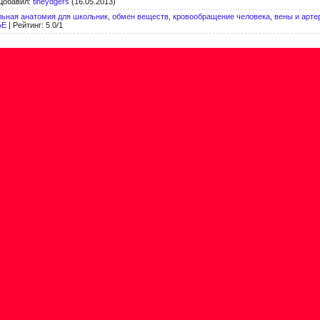
Добавил
:
tineydgers
(16.05.2013)
льная анатомия для школьник
,
обмен веществ
,
кровообращение человека
,
вены и арте
ЬЕ
|
Рейтинг
:
5.0
/
1