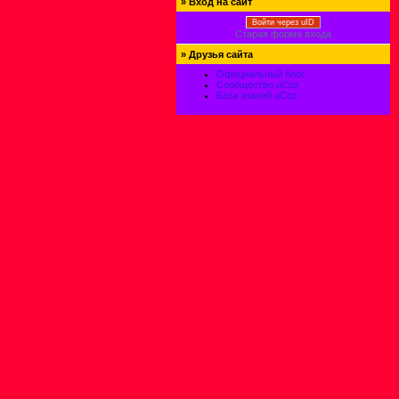
»
Вход на сайт
Войти через uID
Старая форма входа
»
Друзья сайта
Официальный блог
Сообщество uCoz
База знаний uCoz