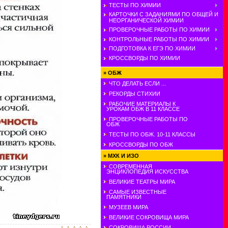
ТЕСТЫ ПО ХИМИИ
КАРТОЧКИ С ЗАДАНИЯМИ ПО ОБЩЕЙ И
НЕОРГАНИЧЕСКОЙ ХИМИИ
ПРОВЕРОЧНЫЕ РАБОТЫ ПО ХИМИИ
КОНТРОЛЬНЫЕ РАБОТЫ ПО ХИМИИ
ПОДГОТОВКА К ЕГЭ ПО ХИМИИ
КРОССВОРДЫ ПО ХИМИИ
»
ОБЖ
ЧТО ДЕЛАТЬ ЕСЛИ ...
РЕКОРДЫ СТИХИИ
РАБОЧИЕ МАТЕРИАЛЫ К
УРОКАМ ОБЖ В 11 КЛАССЕ
ПРОВЕРОЧНЫЕ РАБОТЫ ПО
ОБЖ
ТЕСТЫ ПО ОБЖ. 10-11 КЛАССЫ
КРОССВОРДЫ ПО ОБЖ
»
МХК И ИЗО
СОВРЕМЕННАЯ
ЭНЦИКЛОПЕДИЯ ИСКУССТВА
ВЕЛИКИЕ ТЕАТРЫ МИРА
САМЫЕ ИЗВЕСТНЫЕ
ПАМЯТНИКИ
МУЗЕЕВ МИРА
ВЕЛИКИЕ СОКРОВИЩА МИРА
СОКРОВИЩА РОССИИ