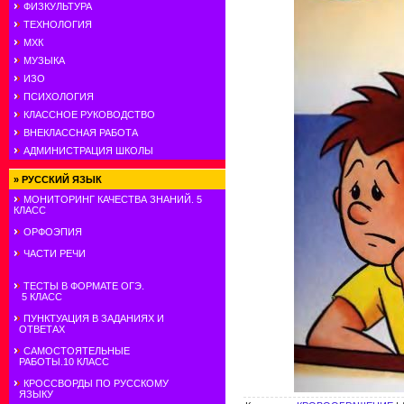
ФИЗКУЛЬТУРА
ТЕХНОЛОГИЯ
МХК
МУЗЫКА
ИЗО
ПСИХОЛОГИЯ
КЛАССНОЕ РУКОВОДСТВО
ВНЕКЛАССНАЯ РАБОТА
АДМИНИСТРАЦИЯ ШКОЛЫ
»
РУССКИЙ ЯЗЫК
МОНИТОРИНГ КАЧЕСТВА ЗНАНИЙ. 5
КЛАСС
ОРФОЭПИЯ
ЧАСТИ РЕЧИ
ТЕСТЫ В ФОРМАТЕ ОГЭ.
5 КЛАСС
ПУНКТУАЦИЯ В ЗАДАНИЯХ И
ОТВЕТАХ
САМОСТОЯТЕЛЬНЫЕ
РАБОТЫ.10 КЛАСС
КРОССВОРДЫ ПО РУССКОМУ
ЯЗЫКУ