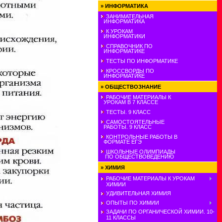
»
ИНФОРМАТИКА
ЗАНИМАТЕЛЬНАЯ
ИНФОРМАТИКА
К УРОКАМ
ИНФОРМАТИКИ
СПРАВОЧНИК ПО
ИНФОРМАТИКЕ
ТЕСТЫ ПО ИНФОРМАТИКЕ
КРОССВОРДЫ ПО
ИНФОРМАТИКЕ
»
ОБЩЕСТВОЗНАНИЕ
РАБОЧИЕ МАТЕРИАЛЫ К
УРОКАМ В 7 КЛАССЕ
ТЕСТЫ. 9 КЛАСС
САМОСТОЯТЕЛЬНЫЕ
РАБОТЫ. 9 КЛАСС
КОНТРОЛЬНЫЕ РАБОТЫ В
ФОРМАТЕ ЕГЭ
ШКОЛЬНЫЕ ОЛИМПИАДЫ
ПО ОБЩЕСТВОВЕДЕНИЮ
»
ХИМИЯ
РАБОЧИЕ МАТЕРИАЛЫ К УРОКАМ
ХИМИИ
УДИВИТЕЛЬНАЯ ХИМИЯ
ОПЫТЫ ПО ХИМИИ
ЗАДАЧИ ПО ОРГАНИЧЕСКОЙ ХИМИИ. 10-
11 КЛАССЫ