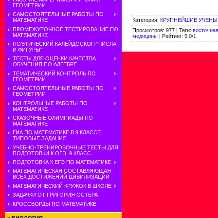
ГЕОМЕТРИИ
САМОСТОЯТЕЛЬНЫЕ РАБОТЫ ПО
Категория
:
КРУПНЕЙШИЕ УЧЕНЫ
МАТЕМАТИКЕ
ПРОМЕЖУТОЧНОЕ ТЕСТИРОВАНИЕ ПО
Просмотров
:
977
|
Теги
:
восточна
МАТЕМАТИКЕ
медицины
|
Рейтинг
:
5.0
/
1
ПОЭТИЧЕСКИЙ КАЛЕЙДОСКОП "ЧИСЛА
И ФИГУРЫ"
ТЕСТЫ ДЛЯ ОЦЕНКИ КАЧЕСТВА
ОБУЧЕНИЯ ПО АЛГЕБРЕ
ТЕМАТИЧЕСКИЙ КОНТРОЛЬ ПО
ГЕОМЕТРИИ
САМОСТОЯТЕЛЬНЫЕ РАБОТЫ ПО
ГЕОМЕТРИИ
КОНТРОЛЬНЫЕ РАБОТЫ ПО
МАТЕМАТИКЕ
СКАЗОЧНЫЕ ОЛИМПИАДЫ ПО
МАТЕМАТИКЕ
ГИА ПО МАТЕМАТИКЕ В 9 КЛАССЕ.
ТИПОВЫЕ ЗАДАНИЯ
УЧЕБНО-ТРЕНИРОВОЧНЫЕ ТЕСТЫ ДЛЯ
ПОДГОТОВКИ К ОГЭ. 9 КЛАСС
ПОДГОТОВКА К ЕГЭ ПО МАТЕМАТИКЕ
МАТЕМАТИЧЕСКАЯ СОСТАВЛЯЮЩАЯ
ВСЕХ ДОСТИЖЕНИЙ ЦИВИЛИЗАЦИИ
МАТЕМАТИЧЕСКИЙ КРУЖОК В ШКОЛЕ
ЗАДАЧКИ ОТ ГРИГОРИЯ ОСТЕРА
КРОССВОРДЫ ПО МАТЕМАТИКЕ