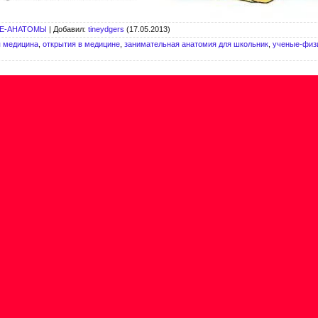
Е-АНАТОМЫ
|
Добавил
:
tineydgers
(17.05.2013)
я медицина
,
открытия в медицине
,
занимательная анатомия для школьник
,
ученые-физ