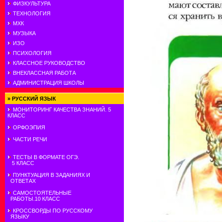
ФИЗКУЛЬТУРА
ТЕХНОЛОГИЯ
МХК
МУЗЫКА
ИЗО
ПСИХОЛОГИЯ
КЛАССНОЕ РУКОВОДСТВО
ВНЕКЛАССНАЯ РАБОТА
АДМИНИСТРАЦИЯ ШКОЛЫ
»
РУССКИЙ ЯЗЫК
МОНИТОРИНГ КАЧЕСТВА ЗНАНИЙ. 5
КЛАСС
ОРФОЭПИЯ
ЧАСТИ РЕЧИ
ТЕСТЫ В ФОРМАТЕ ОГЭ.
5 КЛАСС
ПУНКТУАЦИЯ В ЗАДАНИЯХ И
ОТВЕТАХ
САМОСТОЯТЕЛЬНЫЕ
РАБОТЫ.10 КЛАСС
КРОССВОРДЫ ПО РУССКОМУ
ЯЗЫКУ