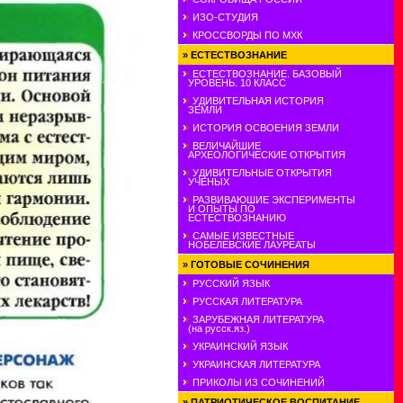
ИЗО-СТУДИЯ
КРОССВОРДЫ ПО МХК
»
ЕСТЕСТВОЗНАНИЕ
ЕСТЕСТВОЗНАНИЕ. БАЗОВЫЙ
УРОВЕНЬ. 10 КЛАСС
УДИВИТЕЛЬНАЯ ИСТОРИЯ
ЗЕМЛИ
ИСТОРИЯ ОСВОЕНИЯ ЗЕМЛИ
ВЕЛИЧАЙШИЕ
АРХЕОЛОГИЧЕСКИЕ ОТКРЫТИЯ
УДИВИТЕЛЬНЫЕ ОТКРЫТИЯ
УЧЕНЫХ
РАЗВИВАЮШИЕ ЭКСПЕРИМЕНТЫ
И ОПЫТЫ ПО
ЕСТЕСТВОЗНАНИЮ
САМЫЕ ИЗВЕСТНЫЕ
НОБЕЛЕВСКИЕ ЛАУРЕАТЫ
»
ГОТОВЫЕ СОЧИНЕНИЯ
РУССКИЙ ЯЗЫК
РУССКАЯ ЛИТЕРАТУРА
ЗАРУБЕЖНАЯ ЛИТЕРАТУРА
(на русск.яз.)
УКРАИНСКИЙ ЯЗЫК
УКРАИНСКАЯ ЛИТЕРАТУРА
ПРИКОЛЫ ИЗ СОЧИНЕНИЙ
»
ПАТРИОТИЧЕСКОЕ ВОСПИТАНИЕ