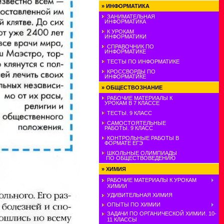
»
ИНФОРМАТИКА
ЗАНИМАТЕЛЬНАЯ
ИНФОРМАТИКА
К УРОКАМ
ИНФОРМАТИКИ
СПРАВОЧНИК ПО
ИНФОРМАТИКЕ
ТЕСТЫ ПО ИНФОРМАТИКЕ
КРОССВОРДЫ ПО
ИНФОРМАТИКЕ
»
ОБЩЕСТВОЗНАНИЕ
РАБОЧИЕ МАТЕРИАЛЫ К
УРОКАМ В 7 КЛАССЕ
ТЕСТЫ. 9 КЛАСС
САМОСТОЯТЕЛЬНЫЕ
РАБОТЫ. 9 КЛАСС
КОНТРОЛЬНЫЕ РАБОТЫ В
ФОРМАТЕ ЕГЭ
ШКОЛЬНЫЕ ОЛИМПИАДЫ
ПО ОБЩЕСТВОВЕДЕНИЮ
»
ХИМИЯ
РАБОЧИЕ МАТЕРИАЛЫ К УРОКАМ
ХИМИИ
УДИВИТЕЛЬНАЯ ХИМИЯ
ОПЫТЫ ПО ХИМИИ
ЗАДАЧИ ПО ОРГАНИЧЕСКОЙ ХИМИИ. 10-
11 КЛАССЫ