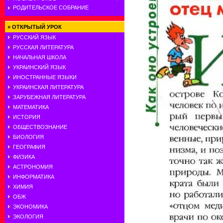
РОДИТЕЛЬСКОЕ СОБРАНИЕ
»
ОТКРЫТЫЙ УРОК
РУССКИЙ ЯЗЫК
РУССКАЯ ЛИТЕРАТУРА
НАЧАЛЬНАЯ ШКОЛА
УКРАИНСКИЙ ЯЗЫК
ИНОСТРАННЫЕ ЯЗЫКИ
УКРАИНСКАЯ ЛИТЕРАТУРА
ЗАРУБЕЖНАЯ ЛИТЕРАТУРА
МАТЕМАТИКА
ИСТОРИЯ
ОБЩЕСТВОЗНАНИЕ
БИОЛОГИЯ
ГЕОГРАФИЯ
ФИЗИКА
АСТРОНОМИЯ
ИНФОРМАТИКА
ХИМИЯ
ОБЖ
ЭКОНОМИКА
ЭКОЛОГИЯ