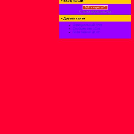
»
Вход на сайт
Войти через uID
Старая форма входа
»
Друзья сайта
Официальный блог
Сообщество uCoz
База знаний uCoz