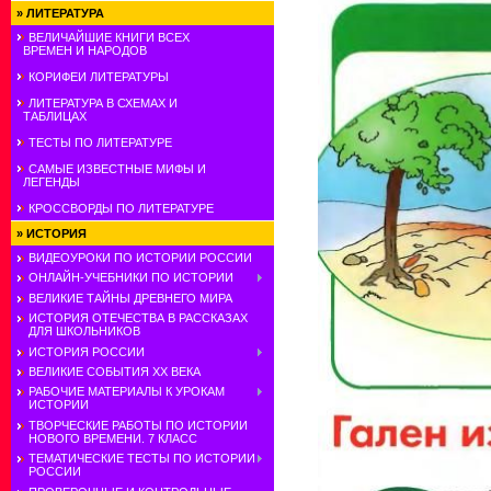
»
ЛИТЕРАТУРА
ВЕЛИЧАЙШИЕ КНИГИ ВСЕХ
ВРЕМЕН И НАРОДОВ
КОРИФЕИ ЛИТЕРАТУРЫ
ЛИТЕРАТУРА В СХЕМАХ И
ТАБЛИЦАХ
ТЕСТЫ ПО ЛИТЕРАТУРЕ
САМЫЕ ИЗВЕСТНЫЕ МИФЫ И
ЛЕГЕНДЫ
КРОССВОРДЫ ПО ЛИТЕРАТУРЕ
»
ИСТОРИЯ
ВИДЕОУРОКИ ПО ИСТОРИИ РОССИИ
ОНЛАЙН-УЧЕБНИКИ ПО ИСТОРИИ
ВЕЛИКИЕ ТАЙНЫ ДРЕВНЕГО МИРА
ИСТОРИЯ ОТЕЧЕСТВА В РАССКАЗАХ
ДЛЯ ШКОЛЬНИКОВ
ИСТОРИЯ РОССИИ
ВЕЛИКИЕ СОБЫТИЯ ХХ ВЕКА
РАБОЧИЕ МАТЕРИАЛЫ К УРОКАМ
ИСТОРИИ
ТВОРЧЕСКИЕ РАБОТЫ ПО ИСТОРИИ
НОВОГО ВРЕМЕНИ. 7 КЛАСС
ТЕМАТИЧЕСКИЕ ТЕСТЫ ПО ИСТОРИИ
РОССИИ