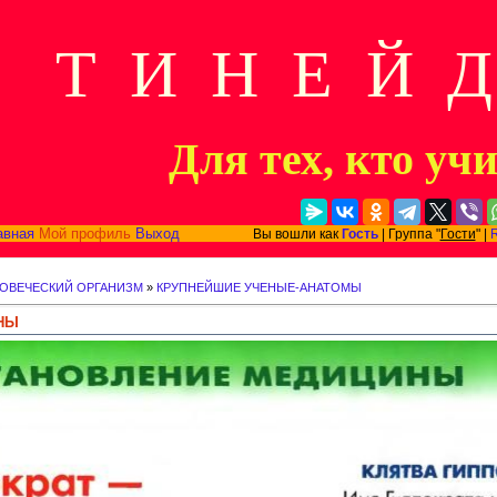
Т И Н Е Й 
Для тех, кто уч
авная
Мой профиль
Выход
Вы вошли как
Гость
| Группа "
Гости
" |
ЛОВЕЧЕСКИЙ ОРГАНИЗМ
»
КРУПНЕЙШИЕ УЧЕНЫЕ-АНАТОМЫ
НЫ