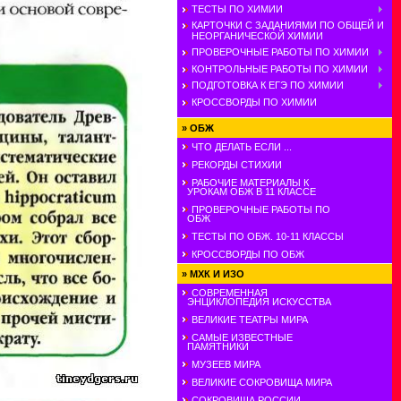
ТЕСТЫ ПО ХИМИИ
КАРТОЧКИ С ЗАДАНИЯМИ ПО ОБЩЕЙ И
НЕОРГАНИЧЕСКОЙ ХИМИИ
ПРОВЕРОЧНЫЕ РАБОТЫ ПО ХИМИИ
КОНТРОЛЬНЫЕ РАБОТЫ ПО ХИМИИ
ПОДГОТОВКА К ЕГЭ ПО ХИМИИ
КРОССВОРДЫ ПО ХИМИИ
»
ОБЖ
ЧТО ДЕЛАТЬ ЕСЛИ ...
РЕКОРДЫ СТИХИИ
РАБОЧИЕ МАТЕРИАЛЫ К
УРОКАМ ОБЖ В 11 КЛАССЕ
ПРОВЕРОЧНЫЕ РАБОТЫ ПО
ОБЖ
ТЕСТЫ ПО ОБЖ. 10-11 КЛАССЫ
КРОССВОРДЫ ПО ОБЖ
»
МХК И ИЗО
СОВРЕМЕННАЯ
ЭНЦИКЛОПЕДИЯ ИСКУССТВА
ВЕЛИКИЕ ТЕАТРЫ МИРА
САМЫЕ ИЗВЕСТНЫЕ
ПАМЯТНИКИ
МУЗЕЕВ МИРА
ВЕЛИКИЕ СОКРОВИЩА МИРА
СОКРОВИЩА РОССИИ