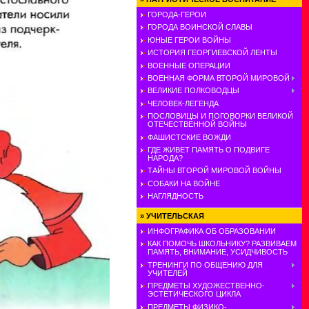
ГОРОДА-ГЕРОИ
ГОРОДА ВОИНСКОЙ СЛАВЫ
ЮНЫЕ ГЕРОИ ВОЙНЫ
ИСТОРИЯ ГЕОРГИЕВСКОЙ ЛЕНТЫ
ВОЕННЫЕ ОПЕРАЦИИ
ВОЕННАЯ ФОРМА ВТОРОЙ МИРОВОЙ
ВЕЛИКИЕ ПОЛКОВОДЦЫ
ЧЕЛОВЕК-ЛЕГЕНДА
ПОСЛОВИЦЫ И ПОГОВОРКИ ВЕЛИКОЙ
ОТЕЧЕСТВЕННОЙ ВОЙНЫ
ФАШИСТСКИЕ ВОЖДИ
ГДЕ ЖИВЕТ ПАМЯТЬ О ПОДВИГЕ
НАРОДА?
ТАЙНЫ ВТОРОЙ МИРОВОЙ ВОЙНЫ
СОБАКИ НА ВОЙНЕ
НАГЛЯДНОСТЬ
»
УЧИТЕЛЬСКАЯ
ИНФОГРАФИКА ОБ ОБРАЗОВАНИИ
КАК ПОМОЧЬ ШКОЛЬНИКУ? РАЗВИВАЕМ
ПАМЯТЬ, ВНИМАНИЕ, УСИДЧИВОСТЬ
ТРЕНИНГИ ПО ОБЩЕНИЮ ДЛЯ
УЧИТЕЛЕЙ
ПРЕДМЕТЫ ХУДОЖЕСТВЕННО-
ЭСТЕТИЧЕСКОГО ЦИКЛА
ПРЕДМЕТЫ ФИЗИКО-