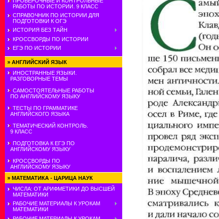
ПРОВЕРОЧНЫЕ И КОНТРОЛЬНЫЕ
РАБОТЫ ПО ИСТОРИИ. 9 КЛАСС
СПРАВОЧНИК ПО ИСТОРИИ ДЛЯ
ПОДГОТОВКИ К ОГЭ
ИСТОРИЯ БЕЗ ТАЙН
КРОССВОРДЫ ПО ИСТОРИИ
ЕГЭ ПО ИСТОРИИ
»
АНГЛИЙСКИЙ ЯЗЫК
ИНОСТРАННЫЕ ЯЗЫКИ.
РАЗГОВОРНЫЕ ТЕМЫ
САМОСТОЯТЕЛЬНЫЕ РАБОТЫ
ПО АНГЛИЙСКОМУ ЯЗЫКУ
ТЕСТЫ ПО ГРАММАТИКЕ
АНГЛИЙСКОГО ЯЗЫКА
ТЕМАТИЧЕСКИЙ КОНТРОЛЬ.
9 КЛАСС
ПОДГОТОВКА К ЕГЭ ПО
АНГЛИЙСКОМУ ЯЗЫКУ
КРОССВОРДЫ ПО
АНГЛИЙСКОМУ ЯЗЫКУ
»
МАТЕМАТИКА - ЦАРИЦА НАУК
ЧИСЛА: ОТ АРИФМЕТИКИ ДО ВЫСШЕЙ
МАТЕМАТИКИ
РАБОЧИЕ МАТЕРИАЛЫ К УРОКАМ
МАТЕМАТИКИ
РАБОЧИЕ МАТЕРИАЛЫ К УРОКАМ