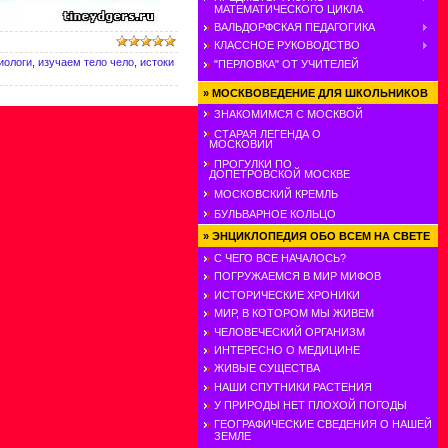
МАТЕМАТИЧЕСКОГО ЦИКЛА
ВАЛЬДОРФСКАЯ ПЕДАГОГИКА
КЛАССНОЕ РУКОВОДСТВО
иологи
,
изучаем тело чело
,
истоки
"ПЕРЛОВКА" ОТ УЧИТЕЛЕЙ
»
МОСКВОВЕДЕНИЕ ДЛЯ ШКОЛЬНИКОВ
ЗНАКОМИМСЯ С МОСКВОЙ
СТАРАЯ ЛЕГЕНДА О
МОСКОВИИ
ПРОГУЛКИ ПО
ДОПЕТРОВСКОЙ МОСКВЕ
МОСКОВСКИЙ КРЕМЛЬ
БУЛЬВАРНОЕ КОЛЬЦО
»
ЭНЦИКЛОПЕДИЯ ОБО ВСЕМ НА СВЕТЕ
С ЧЕГО ВСЕ НАЧАЛОСЬ?
ПОГРУЖАЕМСЯ В МИР МИФОВ
ИСТОРИЧЕСКИЕ ХРОНИКИ
МИР, В КОТОРОМ МЫ ЖИВЕМ
ЧЕЛОВЕЧЕСКИЙ ОРГАНИЗМ
ИНТЕРЕСНО О МЕДИЦИНЕ
ЖИВЫЕ СУЩЕСТВА
НАШИ СПУТНИКИ РАСТЕНИЯ
У ПРИРОДЫ НЕТ ПЛОХОЙ ПОГОДЫ
ГЕОГРАФИЧЕСКИЕ СВЕДЕНИЯ О НАШЕЙ
ЗЕМЛЕ