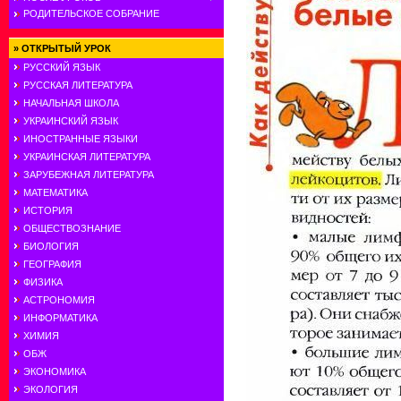
РОДИТЕЛЬСКОЕ СОБРАНИЕ
»
ОТКРЫТЫЙ УРОК
РУССКИЙ ЯЗЫК
РУССКАЯ ЛИТЕРАТУРА
НАЧАЛЬНАЯ ШКОЛА
УКРАИНСКИЙ ЯЗЫК
ИНОСТРАННЫЕ ЯЗЫКИ
УКРАИНСКАЯ ЛИТЕРАТУРА
ЗАРУБЕЖНАЯ ЛИТЕРАТУРА
МАТЕМАТИКА
ИСТОРИЯ
ОБЩЕСТВОЗНАНИЕ
БИОЛОГИЯ
ГЕОГРАФИЯ
ФИЗИКА
АСТРОНОМИЯ
ИНФОРМАТИКА
ХИМИЯ
ОБЖ
ЭКОНОМИКА
ЭКОЛОГИЯ