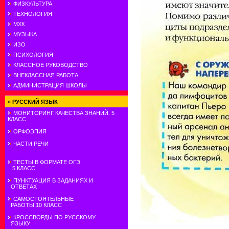
ФИЗКУЛЬТУРА
ТЕХНОЛОГИЯ
МХК
МУЗЫКА
ИЗО
ПСИХОЛОГИЯ
КЛАССНОЕ РУКОВОДСТВО
ВНЕКЛАССНАЯ РАБОТА
АДМИНИСТРАЦИЯ ШКОЛЫ
»
РУССКИЙ ЯЗЫК
МОНИТОРИНГ КАЧЕСТВА ЗНАНИЙ. 5
КЛАСС
ОРФОЭПИЯ
ЧАСТИ РЕЧИ
ТЕСТЫ В ФОРМАТЕ ОГЭ.
5 КЛАСС
ПУНКТУАЦИЯ В ЗАДАНИЯХ И
ОТВЕТАХ
САМОСТОЯТЕЛЬНЫЕ
РАБОТЫ.10 КЛАСС
КРОССВОРДЫ ПО РУССКОМУ
ЯЗЫКУ