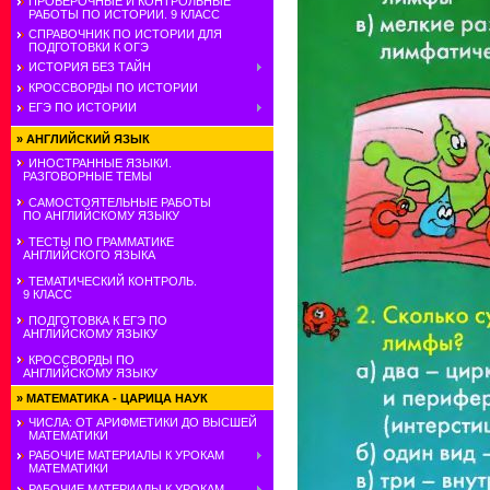
ПРОВЕРОЧНЫЕ И КОНТРОЛЬНЫЕ
РАБОТЫ ПО ИСТОРИИ. 9 КЛАСС
СПРАВОЧНИК ПО ИСТОРИИ ДЛЯ
ПОДГОТОВКИ К ОГЭ
ИСТОРИЯ БЕЗ ТАЙН
КРОССВОРДЫ ПО ИСТОРИИ
ЕГЭ ПО ИСТОРИИ
»
АНГЛИЙСКИЙ ЯЗЫК
ИНОСТРАННЫЕ ЯЗЫКИ.
РАЗГОВОРНЫЕ ТЕМЫ
САМОСТОЯТЕЛЬНЫЕ РАБОТЫ
ПО АНГЛИЙСКОМУ ЯЗЫКУ
ТЕСТЫ ПО ГРАММАТИКЕ
АНГЛИЙСКОГО ЯЗЫКА
ТЕМАТИЧЕСКИЙ КОНТРОЛЬ.
9 КЛАСС
ПОДГОТОВКА К ЕГЭ ПО
АНГЛИЙСКОМУ ЯЗЫКУ
КРОССВОРДЫ ПО
АНГЛИЙСКОМУ ЯЗЫКУ
»
МАТЕМАТИКА - ЦАРИЦА НАУК
ЧИСЛА: ОТ АРИФМЕТИКИ ДО ВЫСШЕЙ
МАТЕМАТИКИ
РАБОЧИЕ МАТЕРИАЛЫ К УРОКАМ
МАТЕМАТИКИ
РАБОЧИЕ МАТЕРИАЛЫ К УРОКАМ