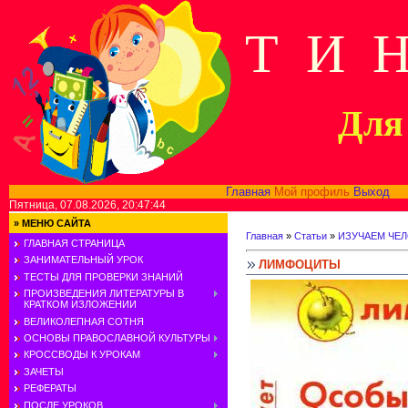
Т И 
Для 
Главная
Мой профиль
Выход
В
Пятница, 07.08.2026, 20:47:44
»
МЕНЮ САЙТА
Главная
»
Статьи
»
ИЗУЧАЕМ ЧЕ
ГЛАВНАЯ СТРАНИЦА
ЗАНИМАТЕЛЬНЫЙ УРОК
ЛИМФОЦИТЫ
ТЕСТЫ ДЛЯ ПРОВЕРКИ ЗНАНИЙ
ПРОИЗВЕДЕНИЯ ЛИТЕРАТУРЫ В
КРАТКОМ ИЗЛОЖЕНИИ
ВЕЛИКОЛЕПНАЯ СОТНЯ
ОСНОВЫ ПРАВОСЛАВНОЙ КУЛЬТУРЫ
КРОССВОДЫ К УРОКАМ
ЗАЧЕТЫ
РЕФЕРАТЫ
ПОСЛЕ УРОКОВ