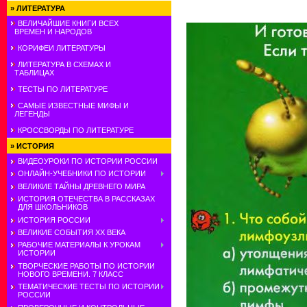
»
ЛИТЕРАТУРА
ВЕЛИЧАЙШИЕ КНИГИ ВСЕХ
ВРЕМЕН И НАРОДОВ
КОРИФЕИ ЛИТЕРАТУРЫ
ЛИТЕРАТУРА В СХЕМАХ И
ТАБЛИЦАХ
ТЕСТЫ ПО ЛИТЕРАТУРЕ
САМЫЕ ИЗВЕСТНЫЕ МИФЫ И
ЛЕГЕНДЫ
КРОССВОРДЫ ПО ЛИТЕРАТУРЕ
»
ИСТОРИЯ
ВИДЕОУРОКИ ПО ИСТОРИИ РОССИИ
ОНЛАЙН-УЧЕБНИКИ ПО ИСТОРИИ
ВЕЛИКИЕ ТАЙНЫ ДРЕВНЕГО МИРА
ИСТОРИЯ ОТЕЧЕСТВА В РАССКАЗАХ
ДЛЯ ШКОЛЬНИКОВ
ИСТОРИЯ РОССИИ
ВЕЛИКИЕ СОБЫТИЯ ХХ ВЕКА
РАБОЧИЕ МАТЕРИАЛЫ К УРОКАМ
ИСТОРИИ
ТВОРЧЕСКИЕ РАБОТЫ ПО ИСТОРИИ
НОВОГО ВРЕМЕНИ. 7 КЛАСС
ТЕМАТИЧЕСКИЕ ТЕСТЫ ПО ИСТОРИИ
РОССИИ