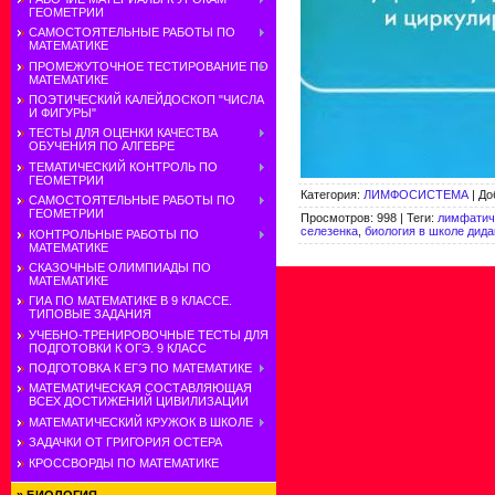
ГЕОМЕТРИИ
САМОСТОЯТЕЛЬНЫЕ РАБОТЫ ПО
МАТЕМАТИКЕ
ПРОМЕЖУТОЧНОЕ ТЕСТИРОВАНИЕ ПО
МАТЕМАТИКЕ
ПОЭТИЧЕСКИЙ КАЛЕЙДОСКОП "ЧИСЛА
И ФИГУРЫ"
ТЕСТЫ ДЛЯ ОЦЕНКИ КАЧЕСТВА
ОБУЧЕНИЯ ПО АЛГЕБРЕ
ТЕМАТИЧЕСКИЙ КОНТРОЛЬ ПО
ГЕОМЕТРИИ
Категория
:
ЛИМФОСИСТЕМА
|
До
САМОСТОЯТЕЛЬНЫЕ РАБОТЫ ПО
ГЕОМЕТРИИ
Просмотров
:
998
|
Теги
:
лимфатич
селезенка
,
биология в школе дида
КОНТРОЛЬНЫЕ РАБОТЫ ПО
МАТЕМАТИКЕ
СКАЗОЧНЫЕ ОЛИМПИАДЫ ПО
МАТЕМАТИКЕ
ГИА ПО МАТЕМАТИКЕ В 9 КЛАССЕ.
ТИПОВЫЕ ЗАДАНИЯ
УЧЕБНО-ТРЕНИРОВОЧНЫЕ ТЕСТЫ ДЛЯ
ПОДГОТОВКИ К ОГЭ. 9 КЛАСС
ПОДГОТОВКА К ЕГЭ ПО МАТЕМАТИКЕ
МАТЕМАТИЧЕСКАЯ СОСТАВЛЯЮЩАЯ
ВСЕХ ДОСТИЖЕНИЙ ЦИВИЛИЗАЦИИ
МАТЕМАТИЧЕСКИЙ КРУЖОК В ШКОЛЕ
ЗАДАЧКИ ОТ ГРИГОРИЯ ОСТЕРА
КРОССВОРДЫ ПО МАТЕМАТИКЕ