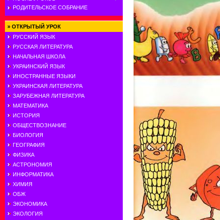
РОДИТЕЛЬСКОЕ СОБРАНИЕ
»
ОТКРЫТЫЙ УРОК
РУССКИЙ ЯЗЫК
РУССКАЯ ЛИТЕРАТУРА
НАЧАЛЬНАЯ ШКОЛА
УКРАИНСКИЙ ЯЗЫК
ИНОСТРАННЫЕ ЯЗЫКИ
УКРАИНСКАЯ ЛИТЕРАТУРА
ЗАРУБЕЖНАЯ ЛИТЕРАТУРА
МАТЕМАТИКА
ИСТОРИЯ
ОБЩЕСТВОЗНАНИЕ
БИОЛОГИЯ
ГЕОГРАФИЯ
ФИЗИКА
АСТРОНОМИЯ
ИНФОРМАТИКА
ХИМИЯ
ОБЖ
ЭКОНОМИКА
ЭКОЛОГИЯ