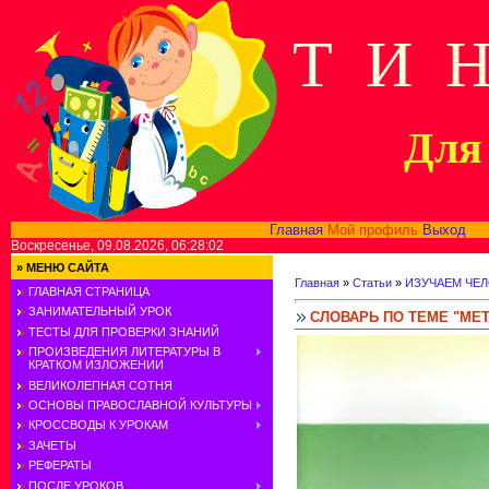
Т И 
Для 
Главная
Мой профиль
Выход
В
Воскресенье, 09.08.2026, 06:28:02
»
МЕНЮ САЙТА
Главная
»
Статьи
»
ИЗУЧАЕМ ЧЕ
ГЛАВНАЯ СТРАНИЦА
ЗАНИМАТЕЛЬНЫЙ УРОК
СЛОВАРЬ ПО ТЕМЕ "МЕ
ТЕСТЫ ДЛЯ ПРОВЕРКИ ЗНАНИЙ
ПРОИЗВЕДЕНИЯ ЛИТЕРАТУРЫ В
КРАТКОМ ИЗЛОЖЕНИИ
ВЕЛИКОЛЕПНАЯ СОТНЯ
ОСНОВЫ ПРАВОСЛАВНОЙ КУЛЬТУРЫ
КРОССВОДЫ К УРОКАМ
ЗАЧЕТЫ
РЕФЕРАТЫ
ПОСЛЕ УРОКОВ