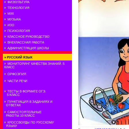
ФИЗКУЛЬТУРА
ТЕХНОЛОГИЯ
МХК
МУЗЫКА
ИЗО
ПСИХОЛОГИЯ
КЛАССНОЕ РУКОВОДСТВО
ВНЕКЛАССНАЯ РАБОТА
АДМИНИСТРАЦИЯ ШКОЛЫ
»
РУССКИЙ ЯЗЫК
МОНИТОРИНГ КАЧЕСТВА ЗНАНИЙ. 5
КЛАСС
ОРФОЭПИЯ
ЧАСТИ РЕЧИ
ТЕСТЫ В ФОРМАТЕ ОГЭ.
5 КЛАСС
ПУНКТУАЦИЯ В ЗАДАНИЯХ И
ОТВЕТАХ
САМОСТОЯТЕЛЬНЫЕ
РАБОТЫ.10 КЛАСС
КРОССВОРДЫ ПО РУССКОМУ
ЯЗЫКУ