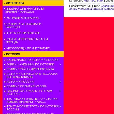
Категория
:
МЕТАБОЛИЗМ
|
Добав
»
ЛИТЕРАТУРА
Просмотров
:
833
|
Теги
:
Сбаланси
ВЕЛИЧАЙШИЕ КНИГИ ВСЕХ
Занимательная анатомия
,
метабо
ВРЕМЕН И НАРОДОВ
КОРИФЕИ ЛИТЕРАТУРЫ
ЛИТЕРАТУРА В СХЕМАХ И
ТАБЛИЦАХ
ТЕСТЫ ПО ЛИТЕРАТУРЕ
САМЫЕ ИЗВЕСТНЫЕ МИФЫ И
ЛЕГЕНДЫ
КРОССВОРДЫ ПО ЛИТЕРАТУРЕ
»
ИСТОРИЯ
ВИДЕОУРОКИ ПО ИСТОРИИ РОССИИ
ОНЛАЙН-УЧЕБНИКИ ПО ИСТОРИИ
ВЕЛИКИЕ ТАЙНЫ ДРЕВНЕГО МИРА
ИСТОРИЯ ОТЕЧЕСТВА В РАССКАЗАХ
ДЛЯ ШКОЛЬНИКОВ
ИСТОРИЯ РОССИИ
ВЕЛИКИЕ СОБЫТИЯ ХХ ВЕКА
РАБОЧИЕ МАТЕРИАЛЫ К УРОКАМ
ИСТОРИИ
ТВОРЧЕСКИЕ РАБОТЫ ПО ИСТОРИИ
НОВОГО ВРЕМЕНИ. 7 КЛАСС
ТЕМАТИЧЕСКИЕ ТЕСТЫ ПО ИСТОРИИ
РОССИИ