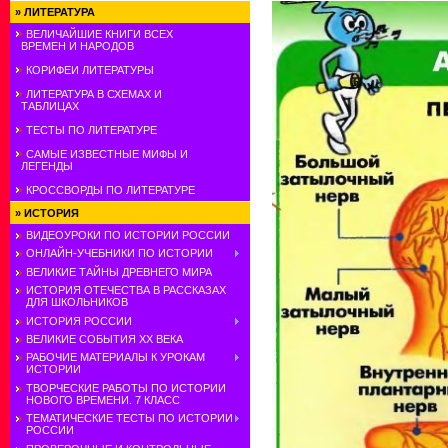
»
ЛИТЕРАТУРА
ВЕЛИЧАЙШИЕ КНИГИ ВСЕХ
ВРЕМЕН И НАРОДОВ
КОРИФЕИ ЛИТЕРАТУРЫ
ЛИТЕРАТУРА В СХЕМАХ И
ТАБЛИЦАХ
ТЕСТЫ ПО ЛИТЕРАТУРЕ
САМЫЕ ИЗВЕСТНЫЕ МИФЫ И
ЛЕГЕНДЫ
КРОССВОРДЫ ПО ЛИТЕРАТУРЕ
»
ИСТОРИЯ
ВИДЕОУРОКИ ПО ИСТОРИИ РОССИИ
ОНЛАЙН-УЧЕБНИКИ ПО ИСТОРИИ
ВЕЛИКИЕ ТАЙНЫ ДРЕВНЕГО МИРА
ИСТОРИЯ ОТЕЧЕСТВА В РАССКАЗАХ
ДЛЯ ШКОЛЬНИКОВ
ИСТОРИЯ РОССИИ
ВЕЛИКИЕ СОБЫТИЯ ХХ ВЕКА
РАБОЧИЕ МАТЕРИАЛЫ К УРОКАМ
ИСТОРИИ
ТВОРЧЕСКИЕ РАБОТЫ ПО ИСТОРИИ
НОВОГО ВРЕМЕНИ. 7 КЛАСС
ТЕМАТИЧЕСКИЕ ТЕСТЫ ПО ИСТОРИИ
РОССИИ