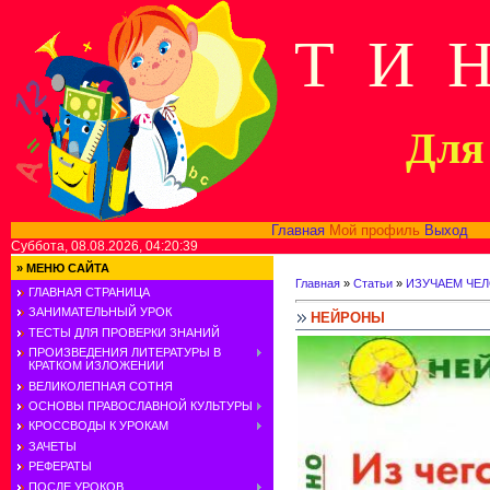
Т И 
Для 
Главная
Мой профиль
Выход
В
Суббота, 08.08.2026, 04:20:39
»
МЕНЮ САЙТА
Главная
»
Статьи
»
ИЗУЧАЕМ ЧЕ
ГЛАВНАЯ СТРАНИЦА
ЗАНИМАТЕЛЬНЫЙ УРОК
НЕЙРОНЫ
ТЕСТЫ ДЛЯ ПРОВЕРКИ ЗНАНИЙ
ПРОИЗВЕДЕНИЯ ЛИТЕРАТУРЫ В
КРАТКОМ ИЗЛОЖЕНИИ
ВЕЛИКОЛЕПНАЯ СОТНЯ
ОСНОВЫ ПРАВОСЛАВНОЙ КУЛЬТУРЫ
КРОССВОДЫ К УРОКАМ
ЗАЧЕТЫ
РЕФЕРАТЫ
ПОСЛЕ УРОКОВ