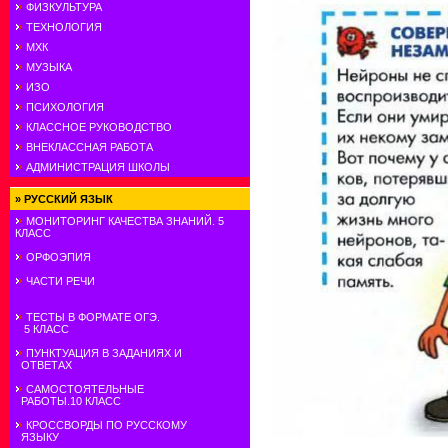
ФИЗКУЛЬТУРА
ТЕХНОЛОГИЯ
МХК
МУЗЫКА
ИЗО
ПСИХОЛОГИЯ
КЛАССНОЕ РУКОВОДСТВО
ВНЕКЛАССНАЯ РАБОТА
АДМИНИСТРАЦИЯ ШКОЛЫ
»
РУССКИЙ ЯЗЫК
МОНИТОРИНГ КАЧЕСТВА ЗНАНИЙ. 5
КЛАСС
ОРФОЭПИЯ
ЧАСТИ РЕЧИ
ТЕСТЫ В ФОРМАТЕ ОГЭ.
5 КЛАСС
ПУНКТУАЦИЯ В ЗАДАНИЯХ И
ОТВЕТАХ
САМОСТОЯТЕЛЬНЫЕ
РАБОТЫ.10 КЛАСС
КРОССВОРДЫ ПО РУССКОМУ
ЯЗЫКУ