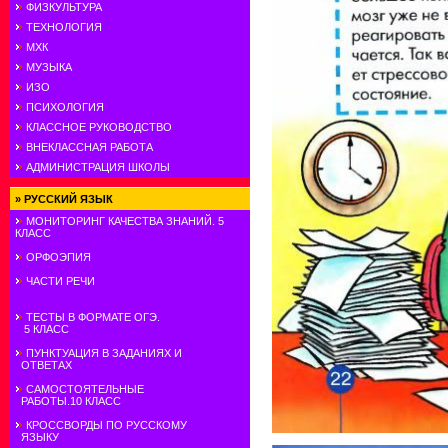
ФИЗКУЛЬТУРА
ТЕХНОЛОГИЯ
МХК
МУЗЫКА
ИЗО
ПСИХОЛОГИЯ
КЛАССНОЕ РУКОВОДСТВО
ВНЕКЛАССНАЯ РАБОТА
АДМИНИСТРАЦИЯ ШКОЛЫ
»
РУССКИЙ ЯЗЫК
МОНИТОРИНГ КАЧЕСТВА ЗНАНИЙ. 5
КЛАСС
ОРФОЭПИЯ
ЧАСТИ РЕЧИ
ТЕСТЫ В ФОРМАТЕ ОГЭ.
5 КЛАСС
ПУНКТУАЦИЯ В ЗАДАНИЯХ И
ОТВЕТАХ
САМОСТОЯТЕЛЬНЫЕ
РАБОТЫ.10 КЛАСС
КРОССВОРДЫ ПО РУССКОМУ
ЯЗЫКУ