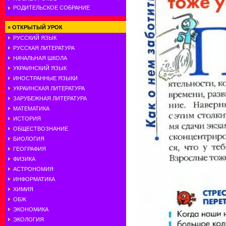
РОДИТЕЛЬСКОЕ СОБРАНИЕ
»
ОТКРЫТЫЙ УРОК
РУССКИЙ ЯЗЫК
РУССКАЯ ЛИТЕРАТУРА
НАЧАЛЬНАЯ ШКОЛА
УКРАИНСКИЙ ЯЗЫК
ИНОСТРАННЫЕ ЯЗЫКИ
УКРАИНСКАЯ ЛИТЕРАТУРА
ЗАРУБЕЖНАЯ ЛИТЕРАТУРА
МАТЕМАТИКА
ИСТОРИЯ
ОБЩЕСТВОЗНАНИЕ
БИОЛОГИЯ
ГЕОГРАФИЯ
ФИЗИКА
АСТРОНОМИЯ
ИНФОРМАТИКА
ХИМИЯ
ОБЖ
ЭКОНОМИКА
ЭКОЛОГИЯ