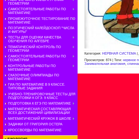
ГЕОМЕТРИИ
САМОСТОЯТЕЛЬНЫЕ РАБОТЫ ПО
МАТЕМАТИКЕ
ПРОМЕЖУТОЧНОЕ ТЕСТИРОВАНИЕ ПО
МАТЕМАТИКЕ
ПОЭТИЧЕСКИЙ КАЛЕЙДОСКОП "ЧИСЛА
И ФИГУРЫ"
ТЕСТЫ ДЛЯ ОЦЕНКИ КАЧЕСТВА
ОБУЧЕНИЯ ПО АЛГЕБРЕ
ТЕМАТИЧЕСКИЙ КОНТРОЛЬ ПО
ГЕОМЕТРИИ
Категория
:
НЕРВНАЯ СИСТЕМА
|
САМОСТОЯТЕЛЬНЫЕ РАБОТЫ ПО
Просмотров
:
874
|
Теги
:
нервное 
ГЕОМЕТРИИ
Занимательная анатомия
,
спинна
КОНТРОЛЬНЫЕ РАБОТЫ ПО
МАТЕМАТИКЕ
СКАЗОЧНЫЕ ОЛИМПИАДЫ ПО
МАТЕМАТИКЕ
ГИА ПО МАТЕМАТИКЕ В 9 КЛАССЕ.
ТИПОВЫЕ ЗАДАНИЯ
УЧЕБНО-ТРЕНИРОВОЧНЫЕ ТЕСТЫ ДЛЯ
ПОДГОТОВКИ К ОГЭ. 9 КЛАСС
ПОДГОТОВКА К ЕГЭ ПО МАТЕМАТИКЕ
МАТЕМАТИЧЕСКАЯ СОСТАВЛЯЮЩАЯ
ВСЕХ ДОСТИЖЕНИЙ ЦИВИЛИЗАЦИИ
МАТЕМАТИЧЕСКИЙ КРУЖОК В ШКОЛЕ
ЗАДАЧКИ ОТ ГРИГОРИЯ ОСТЕРА
КРОССВОРДЫ ПО МАТЕМАТИКЕ