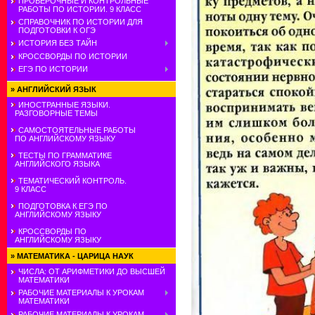
ПРОВЕРОЧНЫЕ И КОНТРОЛЬНЫЕ
РАБОТЫ ПО ИСТОРИИ. 9 КЛАСС
СПРАВОЧНИК ПО ИСТОРИИ ДЛЯ
ПОДГОТОВКИ К ОГЭ
ИСТОРИЯ БЕЗ ТАЙН
КРОССВОРДЫ ПО ИСТОРИИ
ЕГЭ ПО ИСТОРИИ
»
АНГЛИЙСКИЙ ЯЗЫК
ИНОСТРАННЫЕ ЯЗЫКИ.
РАЗГОВОРНЫЕ ТЕМЫ
САМОСТОЯТЕЛЬНЫЕ РАБОТЫ
ПО АНГЛИЙСКОМУ ЯЗЫКУ
ТЕСТЫ ПО ГРАММАТИКЕ
АНГЛИЙСКОГО ЯЗЫКА
ТЕМАТИЧЕСКИЙ КОНТРОЛЬ.
9 КЛАСС
ПОДГОТОВКА К ЕГЭ ПО
АНГЛИЙСКОМУ ЯЗЫКУ
КРОССВОРДЫ ПО
АНГЛИЙСКОМУ ЯЗЫКУ
»
МАТЕМАТИКА - ЦАРИЦА НАУК
ЧИСЛА: ОТ АРИФМЕТИКИ ДО ВЫСШЕЙ
МАТЕМАТИКИ
РАБОЧИЕ МАТЕРИАЛЫ К УРОКАМ
МАТЕМАТИКИ
РАБОЧИЕ МАТЕРИАЛЫ К УРОКАМ