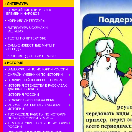
»
ЛИТЕРАТУРА
ВЕЛИЧАЙШИЕ КНИГИ ВСЕХ
ВРЕМЕН И НАРОДОВ
КОРИФЕИ ЛИТЕРАТУРЫ
ЛИТЕРАТУРА В СХЕМАХ И
ТАБЛИЦАХ
ТЕСТЫ ПО ЛИТЕРАТУРЕ
САМЫЕ ИЗВЕСТНЫЕ МИФЫ И
ЛЕГЕНДЫ
КРОССВОРДЫ ПО ЛИТЕРАТУРЕ
»
ИСТОРИЯ
ВИДЕОУРОКИ ПО ИСТОРИИ РОССИИ
ОНЛАЙН-УЧЕБНИКИ ПО ИСТОРИИ
ВЕЛИКИЕ ТАЙНЫ ДРЕВНЕГО МИРА
ИСТОРИЯ ОТЕЧЕСТВА В РАССКАЗАХ
ДЛЯ ШКОЛЬНИКОВ
ИСТОРИЯ РОССИИ
ВЕЛИКИЕ СОБЫТИЯ ХХ ВЕКА
РАБОЧИЕ МАТЕРИАЛЫ К УРОКАМ
ИСТОРИИ
ТВОРЧЕСКИЕ РАБОТЫ ПО ИСТОРИИ
НОВОГО ВРЕМЕНИ. 7 КЛАСС
ТЕМАТИЧЕСКИЕ ТЕСТЫ ПО ИСТОРИИ
РОССИИ