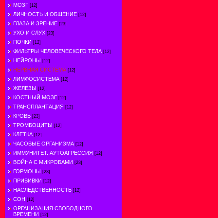
МОЗГ
[12]
ЛИЧНОСТЬ И ОБЩЕНИЕ
[12]
ГЛАЗА И ЗРЕНИЕ
[23]
УХО И СЛУХ
[23]
ПОЧКИ
[12]
ФИЛЬТРЫ ЧЕЛОВЕЧЕСКОГО ТЕЛА
[12]
НЕЙРОНЫ
[12]
НЕРВНАЯ СИСТЕМА
[12]
ЛИМФОСИСТЕМА
[12]
ЖЕЛЕЗЫ
[12]
КОСТНЫЙ МОЗГ
[12]
ТРАНСПЛАНТАЦИЯ
[12]
КРОВЬ
[23]
ТРОМБОЦИТЫ
[12]
КЛЕТКА
[12]
ЧАСОВЫЕ ОРГАНИЗМА
[12]
ИММУНИТЕТ. АУТОАГРЕССИЯ
[12]
ВОЙНА С МИКРОБАМИ
[23]
ГОРМОНЫ
[23]
ПРИВИВКИ
[12]
НАСЛЕДСТВЕННОСТЬ
[12]
СОН
[12]
ОРГАНИЗАЦИЯ СВОБОДНОГО
ВРЕМЕНИ
[12]