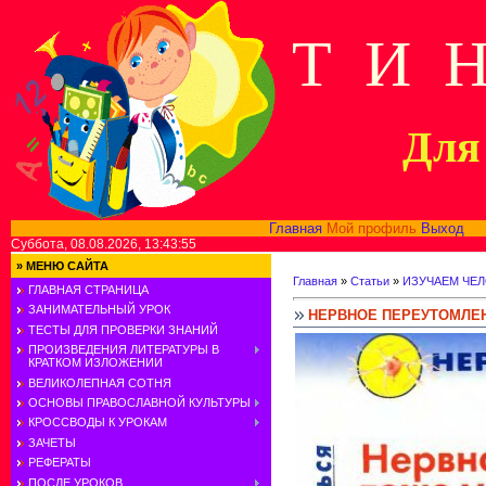
Т И 
Для 
Главная
Мой профиль
Выход
В
Суббота, 08.08.2026, 13:43:55
»
МЕНЮ САЙТА
Главная
»
Статьи
»
ИЗУЧАЕМ ЧЕ
ГЛАВНАЯ СТРАНИЦА
ЗАНИМАТЕЛЬНЫЙ УРОК
НЕРВНОЕ ПЕРЕУТОМЛЕ
ТЕСТЫ ДЛЯ ПРОВЕРКИ ЗНАНИЙ
ПРОИЗВЕДЕНИЯ ЛИТЕРАТУРЫ В
КРАТКОМ ИЗЛОЖЕНИИ
ВЕЛИКОЛЕПНАЯ СОТНЯ
ОСНОВЫ ПРАВОСЛАВНОЙ КУЛЬТУРЫ
КРОССВОДЫ К УРОКАМ
ЗАЧЕТЫ
РЕФЕРАТЫ
ПОСЛЕ УРОКОВ