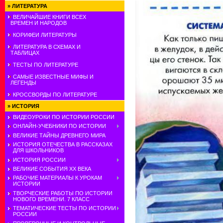
»
ЛИТЕРАТУРА
ВЕЛИЧАЙШИЕ КНИГИ ВСЕХ
ВРЕМЕН И НАРОДОВ
КОРИФЕИ ЛИТЕРАТУРЫ
ЛИТЕРАТУРА В СХЕМАХ И
ТАБЛИЦАХ
ТЕСТЫ ПО ЛИТЕРАТУРЕ
САМЫЕ ИЗВЕСТНЫЕ МИФЫ И
ЛЕГЕНДЫ
КРОССВОРДЫ ПО ЛИТЕРАТУРЕ
»
ИСТОРИЯ
ВИДЕОУРОКИ ПО ИСТОРИИ РОССИИ
ОНЛАЙН-УЧЕБНИКИ ПО ИСТОРИИ
ВЕЛИКИЕ ТАЙНЫ ДРЕВНЕГО МИРА
ИСТОРИЯ ОТЕЧЕСТВА В РАССКАЗАХ
ДЛЯ ШКОЛЬНИКОВ
ИСТОРИЯ РОССИИ
ВЕЛИКИЕ СОБЫТИЯ ХХ ВЕКА
РАБОЧИЕ МАТЕРИАЛЫ К УРОКАМ
ИСТОРИИ
ТВОРЧЕСКИЕ РАБОТЫ ПО ИСТОРИИ
НОВОГО ВРЕМЕНИ. 7 КЛАСС
ТЕМАТИЧЕСКИЕ ТЕСТЫ ПО ИСТОРИИ
РОССИИ