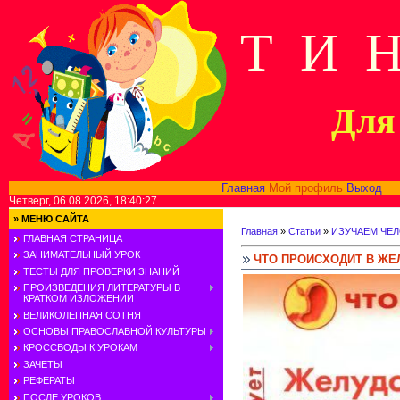
Т И 
Для 
Главная
Мой профиль
Выход
В
Четверг, 06.08.2026, 18:40:27
»
МЕНЮ САЙТА
Главная
»
Статьи
»
ИЗУЧАЕМ ЧЕ
ГЛАВНАЯ СТРАНИЦА
ЗАНИМАТЕЛЬНЫЙ УРОК
ЧТО ПРОИСХОДИТ В ЖЕ
ТЕСТЫ ДЛЯ ПРОВЕРКИ ЗНАНИЙ
ПРОИЗВЕДЕНИЯ ЛИТЕРАТУРЫ В
КРАТКОМ ИЗЛОЖЕНИИ
ВЕЛИКОЛЕПНАЯ СОТНЯ
ОСНОВЫ ПРАВОСЛАВНОЙ КУЛЬТУРЫ
КРОССВОДЫ К УРОКАМ
ЗАЧЕТЫ
РЕФЕРАТЫ
ПОСЛЕ УРОКОВ