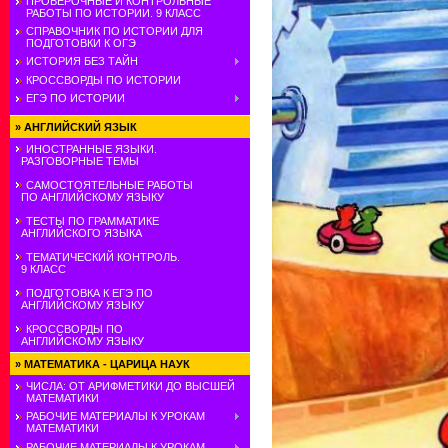
ПРОВЕРОЧНЫЕ И КОНТРОЛЬНЫЕ
РАБОТЫ ПО ИСТОРИИ. 9 КЛАСС
СПРАВОЧНИК ПО ИСТОРИИ ДЛЯ
ПОДГОТОВКИ К ОГЭ
ИСТОРИЯ БЕЗ ТАЙН
КРОССВОРДЫ ПО ИСТОРИИ
ЕГЭ ПО ИСТОРИИ
»
АНГЛИЙСКИЙ ЯЗЫК
ИНОСТРАННЫЕ ЯЗЫКИ.
РАЗГОВОРНЫЕ ТЕМЫ
САМОСТОЯТЕЛЬНЫЕ РАБОТЫ
ПО АНГЛИЙСКОМУ ЯЗЫКУ
ТЕСТЫ ПО ГРАММАТИКЕ
АНГЛИЙСКОГО ЯЗЫКА
ТЕМАТИЧЕСКИЙ КОНТРОЛЬ.
9 КЛАСС
ПОДГОТОВКА К ЕГЭ ПО
АНГЛИЙСКОМУ ЯЗЫКУ
КРОССВОРДЫ ПО
АНГЛИЙСКОМУ ЯЗЫКУ
»
МАТЕМАТИКА - ЦАРИЦА НАУК
ЧИСЛА: ОТ АРИФМЕТИКИ ДО ВЫСШЕЙ
МАТЕМАТИКИ
РАБОЧИЕ МАТЕРИАЛЫ К УРОКАМ
МАТЕМАТИКИ
РАБОЧИЕ МАТЕРИАЛЫ К УРОКАМ