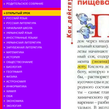
РОДИТЕЛЬСКОЕ СОБРАНИЕ
»
ОТКРЫТЫЙ УРОК
РУССКИЙ ЯЗЫК
РУССКАЯ ЛИТЕРАТУРА
НАЧАЛЬНАЯ ШКОЛА
УКРАИНСКИЙ ЯЗЫК
ИНОСТРАННЫЕ ЯЗЫКИ
УКРАИНСКАЯ ЛИТЕРАТУРА
ЗАРУБЕЖНАЯ ЛИТЕРАТУРА
МАТЕМАТИКА
ИСТОРИЯ
ОБЩЕСТВОЗНАНИЕ
БИОЛОГИЯ
ГЕОГРАФИЯ
ФИЗИКА
АСТРОНОМИЯ
ИНФОРМАТИКА
ХИМИЯ
ОБЖ
ЭКОНОМИКА
ЭКОЛОГИЯ