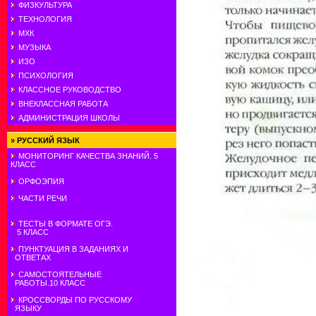
ФИЗКУЛЬТУРА
ТЕХНОЛОГИЯ
МХК
МУЗЫКА
ИЗО
ПСИХОЛОГИЯ
КЛАССНОЕ РУКОВОДСТВО
ВНЕКЛАССНАЯ РАБОТА
АДМИНИСТРАЦИЯ ШКОЛЫ
»
РУССКИЙ ЯЗЫК
МОНИТОРИНГ КАЧЕСТВА ЗНАНИЙ. 5
КЛАСС
ОРФОЭПИЯ
ЧАСТИ РЕЧИ
ТЕСТЫ В ФОРМАТЕ ОГЭ.
5 КЛАСС
ПУНКТУАЦИЯ В ЗАДАНИЯХ И
ОТВЕТАХ
САМОСТОЯТЕЛЬНЫЕ
РАБОТЫ.10 КЛАСС
КРОССВОРДЫ ПО РУССКОМУ
ЯЗЫКУ