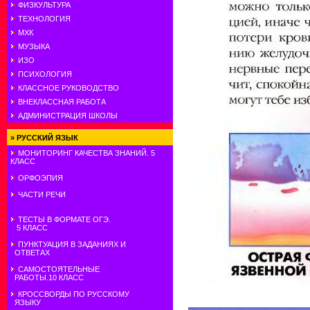
ФИЗКУЛЬТУРА
ТЕХНОЛОГИЯ
МХК
МУЗЫКА
ИЗО
ПСИХОЛОГИЯ
КЛАССНОЕ РУКОВОДСТВО
ВНЕКЛАССНАЯ РАБОТА
АДМИНИСТРАЦИЯ ШКОЛЫ
»
РУССКИЙ ЯЗЫК
МОНИТОРИНГ КАЧЕСТВА ЗНАНИЙ. 5
КЛАСС
ОРФОЭПИЯ
ЧАСТИ РЕЧИ
ТЕСТЫ В ФОРМАТЕ ОГЭ.
5 КЛАСС
ПУНКТУАЦИЯ В ЗАДАНИЯХ И
ОТВЕТАХ
САМОСТОЯТЕЛЬНЫЕ
РАБОТЫ.10 КЛАСС
КРОССВОРДЫ ПО РУССКОМУ
ЯЗЫКУ