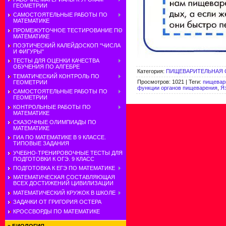
ГЕОМЕТРИИ
САМОСТОЯТЕЛЬНЫЕ РАБОТЫ ПО
МАТЕМАТИКЕ
ПРОМЕЖУТОЧНОЕ ТЕСТИРОВАНИЕ ПО
МАТЕМАТИКЕ
ПОЭТИЧЕСКИЙ КАЛЕЙДОСКОП "ЧИСЛА
И ФИГУРЫ"
ТЕСТЫ ДЛЯ ОЦЕНКИ КАЧЕСТВА
ОБУЧЕНИЯ ПО АЛГЕБРЕ
Категория
:
ПИЩЕВАРИТЕЛЬНАЯ 
ТЕМАТИЧЕСКИЙ КОНТРОЛЬ ПО
Просмотров
:
1021
|
Теги
:
пищевар
ГЕОМЕТРИИ
функции органов пищеварения
,
Я
САМОСТОЯТЕЛЬНЫЕ РАБОТЫ ПО
ГЕОМЕТРИИ
КОНТРОЛЬНЫЕ РАБОТЫ ПО
МАТЕМАТИКЕ
СКАЗОЧНЫЕ ОЛИМПИАДЫ ПО
МАТЕМАТИКЕ
ГИА ПО МАТЕМАТИКЕ В 9 КЛАССЕ.
ТИПОВЫЕ ЗАДАНИЯ
УЧЕБНО-ТРЕНИРОВОЧНЫЕ ТЕСТЫ ДЛЯ
ПОДГОТОВКИ К ОГЭ. 9 КЛАСС
ПОДГОТОВКА К ЕГЭ ПО МАТЕМАТИКЕ
МАТЕМАТИЧЕСКАЯ СОСТАВЛЯЮЩАЯ
ВСЕХ ДОСТИЖЕНИЙ ЦИВИЛИЗАЦИИ
МАТЕМАТИЧЕСКИЙ КРУЖОК В ШКОЛЕ
ЗАДАЧКИ ОТ ГРИГОРИЯ ОСТЕРА
КРОССВОРДЫ ПО МАТЕМАТИКЕ