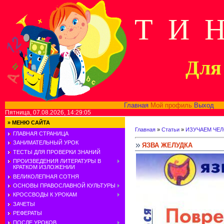
Т И 
Для 
Главная
Мой профиль
Выход
В
Пятница, 07.08.2026, 14:29:05
»
МЕНЮ САЙТА
Главная
»
Статьи
»
ИЗУЧАЕМ ЧЕ
ГЛАВНАЯ СТРАНИЦА
ЗАНИМАТЕЛЬНЫЙ УРОК
ЯЗВА ЖЕЛУДКА
ТЕСТЫ ДЛЯ ПРОВЕРКИ ЗНАНИЙ
ПРОИЗВЕДЕНИЯ ЛИТЕРАТУРЫ В
КРАТКОМ ИЗЛОЖЕНИИ
ВЕЛИКОЛЕПНАЯ СОТНЯ
ОСНОВЫ ПРАВОСЛАВНОЙ КУЛЬТУРЫ
КРОССВОДЫ К УРОКАМ
ЗАЧЕТЫ
РЕФЕРАТЫ
ПОСЛЕ УРОКОВ