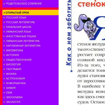
РОДИТЕЛЬСКОЕ СОБРАНИЕ
»
ОТКРЫТЫЙ УРОК
РУССКИЙ ЯЗЫК
РУССКАЯ ЛИТЕРАТУРА
НАЧАЛЬНАЯ ШКОЛА
УКРАИНСКИЙ ЯЗЫК
ИНОСТРАННЫЕ ЯЗЫКИ
УКРАИНСКАЯ ЛИТЕРАТУРА
ЗАРУБЕЖНАЯ ЛИТЕРАТУРА
МАТЕМАТИКА
ИСТОРИЯ
ОБЩЕСТВОЗНАНИЕ
БИОЛОГИЯ
ГЕОГРАФИЯ
ФИЗИКА
АСТРОНОМИЯ
ИНФОРМАТИКА
ХИМИЯ
ОБЖ
ЭКОНОМИКА
ЭКОЛОГИЯ