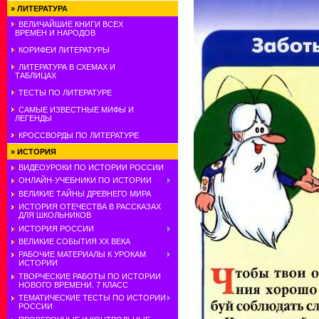
»
ЛИТЕРАТУРА
ВЕЛИЧАЙШИЕ КНИГИ ВСЕХ
ВРЕМЕН И НАРОДОВ
КОРИФЕИ ЛИТЕРАТУРЫ
ЛИТЕРАТУРА В СХЕМАХ И
ТАБЛИЦАХ
ТЕСТЫ ПО ЛИТЕРАТУРЕ
САМЫЕ ИЗВЕСТНЫЕ МИФЫ И
ЛЕГЕНДЫ
КРОССВОРДЫ ПО ЛИТЕРАТУРЕ
»
ИСТОРИЯ
ВИДЕОУРОКИ ПО ИСТОРИИ РОССИИ
ОНЛАЙН-УЧЕБНИКИ ПО ИСТОРИИ
ВЕЛИКИЕ ТАЙНЫ ДРЕВНЕГО МИРА
ИСТОРИЯ ОТЕЧЕСТВА В РАССКАЗАХ
ДЛЯ ШКОЛЬНИКОВ
ИСТОРИЯ РОССИИ
ВЕЛИКИЕ СОБЫТИЯ ХХ ВЕКА
РАБОЧИЕ МАТЕРИАЛЫ К УРОКАМ
ИСТОРИИ
ТВОРЧЕСКИЕ РАБОТЫ ПО ИСТОРИИ
НОВОГО ВРЕМЕНИ. 7 КЛАСС
ТЕМАТИЧЕСКИЕ ТЕСТЫ ПО ИСТОРИИ
РОССИИ