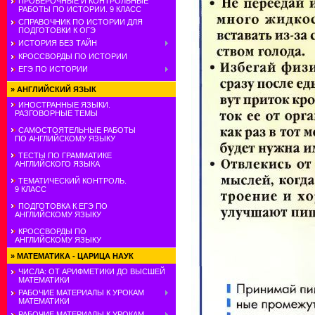
ПРОВЕРОЧНЫЕ И КОНТРОЛЬНЫЕ
РАБОТЫ ПО ИСТОРИИ. 9 КЛАСС
СПРАВОЧНИК ПО ИСТОРИИ ДЛЯ
ПОДГОТОВКИ К ОГЭ
ИСТОРИЯ БЕЗ ТАЙН
КРОССВОРДЫ ПО ИСТОРИИ
ЕГЭ ПО ИСТОРИИ
»
АНГЛИЙСКИЙ ЯЗЫК
ИНОСТРАННЫЕ ЯЗЫКИ.
РАЗГОВОРНЫЕ ТЕМЫ
САМОСТОЯТЕЛЬНЫЕ РАБОТЫ
ПО АНГЛИЙСКОМУ ЯЗЫКУ
ТЕСТЫ ПО ГРАММАТИКЕ
АНГЛИЙСКОГО ЯЗЫКА
ТЕМАТИЧЕСКИЙ КОНТРОЛЬ.
9 КЛАСС
ПОДГОТОВКА К ЕГЭ ПО
АНГЛИЙСКОМУ ЯЗЫКУ
КРОССВОРДЫ ПО
АНГЛИЙСКОМУ ЯЗЫКУ
»
МАТЕМАТИКА - ЦАРИЦА НАУК
ЧИСЛА: ОТ АРИФМЕТИКИ ДО ВЫСШЕЙ
МАТЕМАТИКИ
РАБОЧИЕ МАТЕРИАЛЫ К УРОКАМ
МАТЕМАТИКИ
РАБОЧИЕ МАТЕРИАЛЫ К УРОКАМ