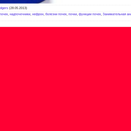
ydgers
(28.05.2013)
почек
,
надпочечники
,
нефрон
,
болезни почек
,
почки
,
функции почек
,
Занимательная ан