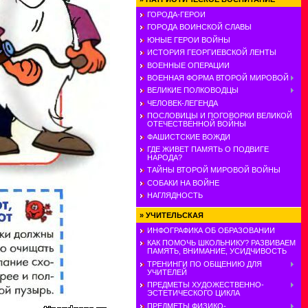
ГОРОДА-ГЕРОИ
ГОРОДА ВОИНСКОЙ СЛАВЫ
ЮНЫЕ ГЕРОИ ВОЙНЫ
ИСТОРИЯ ГЕОРГИЕВСКОЙ ЛЕНТЫ
ВОЕННЫЕ ОПЕРАЦИИ
ВОЕННАЯ ФОРМА ВТОРОЙ МИРОВОЙ
ВЕЛИКИЕ ПОЛКОВОДЦЫ
ЧЕЛОВЕК-ЛЕГЕНДА
ПОСЛОВИЦЫ И ПОГОВОРКИ ВЕЛИКОЙ
ОТЕЧЕСТВЕННОЙ ВОЙНЫ
ФАШИСТСКИЕ ВОЖДИ
ГДЕ ЖИВЕТ ПАМЯТЬ О ПОДВИГЕ
НАРОДА?
ТАЙНЫ ВТОРОЙ МИРОВОЙ ВОЙНЫ
СОБАКИ НА ВОЙНЕ
НАГЛЯДНОСТЬ
»
УЧИТЕЛЬСКАЯ
ИНФОГРАФИКА ОБ ОБРАЗОВАНИИ
КАК ПОМОЧЬ ШКОЛЬНИКУ? РАЗВИВАЕМ
ПАМЯТЬ, ВНИМАНИЕ, УСИДЧИВОСТЬ
ТРЕНИНГИ ПО ОБЩЕНИЮ ДЛЯ
УЧИТЕЛЕЙ
ПРЕДМЕТЫ ХУДОЖЕСТВЕННО-
ЭСТЕТИЧЕСКОГО ЦИКЛА
ПРЕДМЕТЫ ФИЗИКО-