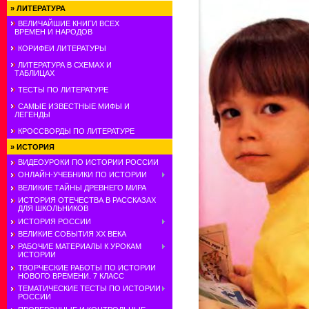
»
ЛИТЕРАТУРА
ВЕЛИЧАЙШИЕ КНИГИ ВСЕХ
ВРЕМЕН И НАРОДОВ
КОРИФЕИ ЛИТЕРАТУРЫ
ЛИТЕРАТУРА В СХЕМАХ И
ТАБЛИЦАХ
ТЕСТЫ ПО ЛИТЕРАТУРЕ
САМЫЕ ИЗВЕСТНЫЕ МИФЫ И
ЛЕГЕНДЫ
КРОССВОРДЫ ПО ЛИТЕРАТУРЕ
»
ИСТОРИЯ
ВИДЕОУРОКИ ПО ИСТОРИИ РОССИИ
ОНЛАЙН-УЧЕБНИКИ ПО ИСТОРИИ
ВЕЛИКИЕ ТАЙНЫ ДРЕВНЕГО МИРА
ИСТОРИЯ ОТЕЧЕСТВА В РАССКАЗАХ
ДЛЯ ШКОЛЬНИКОВ
ИСТОРИЯ РОССИИ
ВЕЛИКИЕ СОБЫТИЯ ХХ ВЕКА
РАБОЧИЕ МАТЕРИАЛЫ К УРОКАМ
ИСТОРИИ
ТВОРЧЕСКИЕ РАБОТЫ ПО ИСТОРИИ
НОВОГО ВРЕМЕНИ. 7 КЛАСС
ТЕМАТИЧЕСКИЕ ТЕСТЫ ПО ИСТОРИИ
РОССИИ