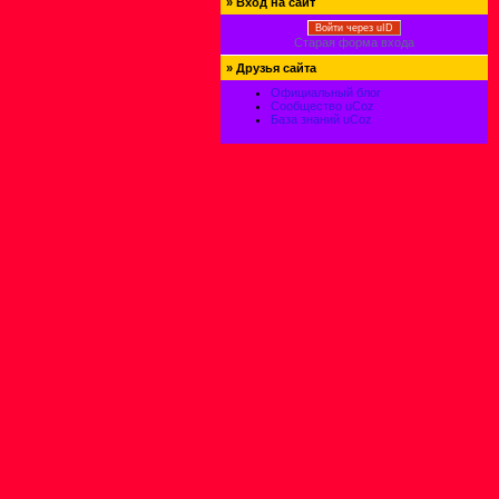
»
Вход на сайт
Войти через uID
Старая форма входа
»
Друзья сайта
Официальный блог
Сообщество uCoz
База знаний uCoz