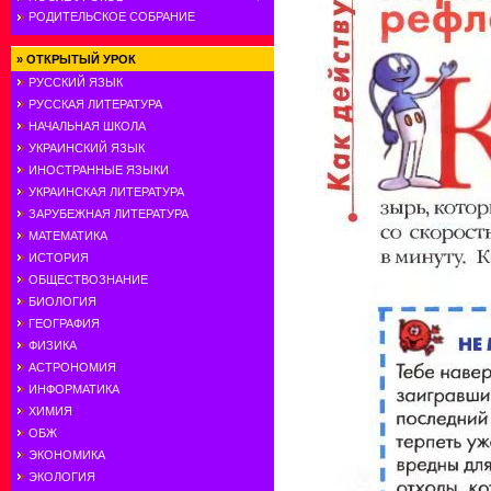
РОДИТЕЛЬСКОЕ СОБРАНИЕ
»
ОТКРЫТЫЙ УРОК
РУССКИЙ ЯЗЫК
РУССКАЯ ЛИТЕРАТУРА
НАЧАЛЬНАЯ ШКОЛА
УКРАИНСКИЙ ЯЗЫК
ИНОСТРАННЫЕ ЯЗЫКИ
УКРАИНСКАЯ ЛИТЕРАТУРА
ЗАРУБЕЖНАЯ ЛИТЕРАТУРА
МАТЕМАТИКА
ИСТОРИЯ
ОБЩЕСТВОЗНАНИЕ
БИОЛОГИЯ
ГЕОГРАФИЯ
ФИЗИКА
АСТРОНОМИЯ
ИНФОРМАТИКА
ХИМИЯ
ОБЖ
ЭКОНОМИКА
ЭКОЛОГИЯ