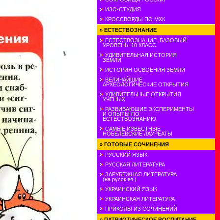
ИЗО-СТУДИЯ
КРОССВОРДЫ ПО МХК
»
ЕСТЕСТВОЗНАНИЕ
ЕСТЕСТВОЗНАНИЕ. БАЗОВЫЙ
УРОВЕНЬ. 10 КЛАСС
УДИВИТЕЛЬНАЯ ИСТОРИЯ
ЗЕМЛИ
ИСТОРИЯ ОСВОЕНИЯ ЗЕМЛИ
ВЕЛИЧАЙШИЕ
АРХЕОЛОГИЧЕСКИЕ ОТКРЫТИЯ
УДИВИТЕЛЬНЫЕ ОТКРЫТИЯ
УЧЕНЫХ
РАЗВИВАЮШИЕ ЭКСПЕРИМЕНТЫ
И ОПЫТЫ ПО
ЕСТЕСТВОЗНАНИЮ
САМЫЕ ИЗВЕСТНЫЕ
НОБЕЛЕВСКИЕ ЛАУРЕАТЫ
»
ГОТОВЫЕ СОЧИНЕНИЯ
РУССКИЙ ЯЗЫК
РУССКАЯ ЛИТЕРАТУРА
ЗАРУБЕЖНАЯ ЛИТЕРАТУРА
(на русск.яз.)
УКРАИНСКИЙ ЯЗЫК
УКРАИНСКАЯ ЛИТЕРАТУРА
ПРИКОЛЫ ИЗ СОЧИНЕНИЙ
»
ПАТРИОТИЧЕСКОЕ ВОСПИТАНИЕ