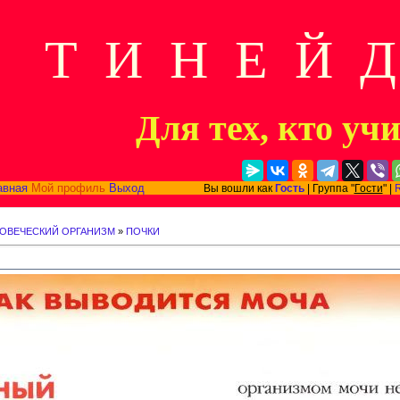
Т И Н Е Й 
Для тех, кто уч
авная
Мой профиль
Выход
Вы вошли как
Гость
| Группа "
Гости
" |
ЛОВЕЧЕСКИЙ ОРГАНИЗМ
»
ПОЧКИ