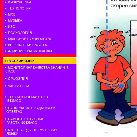
ФИЗКУЛЬТУРА
ТЕХНОЛОГИЯ
МХК
МУЗЫКА
ИЗО
ПСИХОЛОГИЯ
КЛАССНОЕ РУКОВОДСТВО
ВНЕКЛАССНАЯ РАБОТА
АДМИНИСТРАЦИЯ ШКОЛЫ
»
РУССКИЙ ЯЗЫК
МОНИТОРИНГ КАЧЕСТВА ЗНАНИЙ. 5
КЛАСС
ОРФОЭПИЯ
ЧАСТИ РЕЧИ
ТЕСТЫ В ФОРМАТЕ ОГЭ.
5 КЛАСС
ПУНКТУАЦИЯ В ЗАДАНИЯХ И
ОТВЕТАХ
САМОСТОЯТЕЛЬНЫЕ
РАБОТЫ.10 КЛАСС
КРОССВОРДЫ ПО РУССКОМУ
ЯЗЫКУ