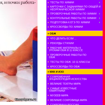
ТЕСТЫ ПО ХИМИИ
КАРТОЧКИ С ЗАДАНИЯМИ ПО ОБЩЕЙ И
НЕОРГАНИЧЕСКОЙ ХИМИИ
ПРОВЕРОЧНЫЕ РАБОТЫ ПО ХИМИИ
КОНТРОЛЬНЫЕ РАБОТЫ ПО ХИМИИ
ПОДГОТОВКА К ЕГЭ ПО ХИМИИ
КРОССВОРДЫ ПО ХИМИИ
»
ОБЖ
ЧТО ДЕЛАТЬ ЕСЛИ ...
РЕКОРДЫ СТИХИИ
РАБОЧИЕ МАТЕРИАЛЫ К
УРОКАМ ОБЖ В 11 КЛАССЕ
ПРОВЕРОЧНЫЕ РАБОТЫ ПО
ОБЖ
ТЕСТЫ ПО ОБЖ. 10-11 КЛАССЫ
КРОССВОРДЫ ПО ОБЖ
»
МХК И ИЗО
СОВРЕМЕННАЯ
ЭНЦИКЛОПЕДИЯ ИСКУССТВА
ВЕЛИКИЕ ТЕАТРЫ МИРА
САМЫЕ ИЗВЕСТНЫЕ
ПАМЯТНИКИ
МУЗЕЕВ МИРА
ВЕЛИКИЕ СОКРОВИЩА МИРА
СОКРОВИЩА РОССИИ