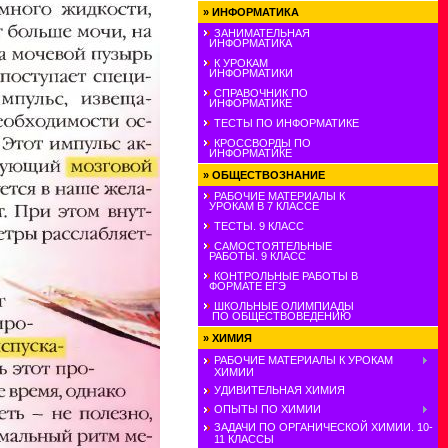
»
ИНФОРМАТИКА
ЗАНИМАТЕЛЬНАЯ
ИНФОРМАТИКА
К УРОКАМ
ИНФОРМАТИКИ
СПРАВОЧНИК ПО
ИНФОРМАТИКЕ
ТЕСТЫ ПО ИНФОРМАТИКЕ
КРОССВОРДЫ ПО
ИНФОРМАТИКЕ
»
ОБЩЕСТВОЗНАНИЕ
РАБОЧИЕ МАТЕРИАЛЫ К
УРОКАМ В 7 КЛАССЕ
ТЕСТЫ. 9 КЛАСС
САМОСТОЯТЕЛЬНЫЕ
РАБОТЫ. 9 КЛАСС
КОНТРОЛЬНЫЕ РАБОТЫ В
ФОРМАТЕ ЕГЭ
ШКОЛЬНЫЕ ОЛИМПИАДЫ
ПО ОБЩЕСТВОВЕДЕНИЮ
»
ХИМИЯ
РАБОЧИЕ МАТЕРИАЛЫ К УРОКАМ
ХИМИИ
УДИВИТЕЛЬНАЯ ХИМИЯ
ОПЫТЫ ПО ХИМИИ
ЗАДАЧИ ПО ОРГАНИЧЕСКОЙ ХИМИИ. 10-
11 КЛАССЫ