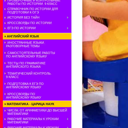
ПРОВЕРОЧНЫЕ И КОНТРОЛЬНЫЕ
РАБОТЫ ПО ИСТОРИИ. 9 КЛАСС
СПРАВОЧНИК ПО ИСТОРИИ ДЛЯ
ПОДГОТОВКИ К ОГЭ
ИСТОРИЯ БЕЗ ТАЙН
КРОССВОРДЫ ПО ИСТОРИИ
ЕГЭ ПО ИСТОРИИ
»
АНГЛИЙСКИЙ ЯЗЫК
ИНОСТРАННЫЕ ЯЗЫКИ.
РАЗГОВОРНЫЕ ТЕМЫ
САМОСТОЯТЕЛЬНЫЕ РАБОТЫ
ПО АНГЛИЙСКОМУ ЯЗЫКУ
ТЕСТЫ ПО ГРАММАТИКЕ
АНГЛИЙСКОГО ЯЗЫКА
ТЕМАТИЧЕСКИЙ КОНТРОЛЬ.
9 КЛАСС
ПОДГОТОВКА К ЕГЭ ПО
АНГЛИЙСКОМУ ЯЗЫКУ
КРОССВОРДЫ ПО
АНГЛИЙСКОМУ ЯЗЫКУ
»
МАТЕМАТИКА - ЦАРИЦА НАУК
ЧИСЛА: ОТ АРИФМЕТИКИ ДО ВЫСШЕЙ
МАТЕМАТИКИ
РАБОЧИЕ МАТЕРИАЛЫ К УРОКАМ
МАТЕМАТИКИ
РАБОЧИЕ МАТЕРИАЛЫ К УРОКАМ