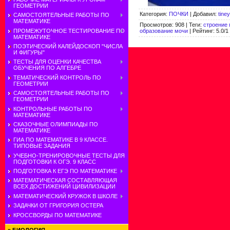
ГЕОМЕТРИИ
Категория
:
ПОЧКИ
|
Добавил
:
tine
САМОСТОЯТЕЛЬНЫЕ РАБОТЫ ПО
МАТЕМАТИКЕ
Просмотров
:
908
|
Теги
:
строение 
ПРОМЕЖУТОЧНОЕ ТЕСТИРОВАНИЕ ПО
образование мочи
|
Рейтинг
:
5.0
/
1
МАТЕМАТИКЕ
ПОЭТИЧЕСКИЙ КАЛЕЙДОСКОП "ЧИСЛА
И ФИГУРЫ"
ТЕСТЫ ДЛЯ ОЦЕНКИ КАЧЕСТВА
ОБУЧЕНИЯ ПО АЛГЕБРЕ
ТЕМАТИЧЕСКИЙ КОНТРОЛЬ ПО
ГЕОМЕТРИИ
САМОСТОЯТЕЛЬНЫЕ РАБОТЫ ПО
ГЕОМЕТРИИ
КОНТРОЛЬНЫЕ РАБОТЫ ПО
МАТЕМАТИКЕ
СКАЗОЧНЫЕ ОЛИМПИАДЫ ПО
МАТЕМАТИКЕ
ГИА ПО МАТЕМАТИКЕ В 9 КЛАССЕ.
ТИПОВЫЕ ЗАДАНИЯ
УЧЕБНО-ТРЕНИРОВОЧНЫЕ ТЕСТЫ ДЛЯ
ПОДГОТОВКИ К ОГЭ. 9 КЛАСС
ПОДГОТОВКА К ЕГЭ ПО МАТЕМАТИКЕ
МАТЕМАТИЧЕСКАЯ СОСТАВЛЯЮЩАЯ
ВСЕХ ДОСТИЖЕНИЙ ЦИВИЛИЗАЦИИ
МАТЕМАТИЧЕСКИЙ КРУЖОК В ШКОЛЕ
ЗАДАЧКИ ОТ ГРИГОРИЯ ОСТЕРА
КРОССВОРДЫ ПО МАТЕМАТИКЕ