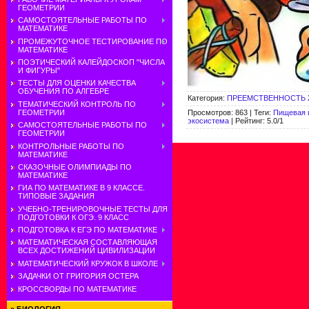
ГЕОМЕТРИИ
САМОСТОЯТЕЛЬНЫЕ РАБОТЫ ПО
МАТЕМАТИКЕ
ПРОМЕЖУТОЧНОЕ ТЕСТИРОВАНИЕ ПО
МАТЕМАТИКЕ
ПОЭТИЧЕСКИЙ КАЛЕЙДОСКОП "ЧИСЛА
И ФИГУРЫ"
ТЕСТЫ ДЛЯ ОЦЕНКИ КАЧЕСТВА
ОБУЧЕНИЯ ПО АЛГЕБРЕ
Категория
:
ПРЕЕМСТВЕННОСТЬ
ТЕМАТИЧЕСКИЙ КОНТРОЛЬ ПО
Просмотров
:
863
|
Теги
:
Пищевая 
ГЕОМЕТРИИ
экосистема
|
Рейтинг
:
5.0
/
1
САМОСТОЯТЕЛЬНЫЕ РАБОТЫ ПО
ГЕОМЕТРИИ
КОНТРОЛЬНЫЕ РАБОТЫ ПО
МАТЕМАТИКЕ
СКАЗОЧНЫЕ ОЛИМПИАДЫ ПО
МАТЕМАТИКЕ
ГИА ПО МАТЕМАТИКЕ В 9 КЛАССЕ.
ТИПОВЫЕ ЗАДАНИЯ
УЧЕБНО-ТРЕНИРОВОЧНЫЕ ТЕСТЫ ДЛЯ
ПОДГОТОВКИ К ОГЭ. 9 КЛАСС
ПОДГОТОВКА К ЕГЭ ПО МАТЕМАТИКЕ
МАТЕМАТИЧЕСКАЯ СОСТАВЛЯЮЩАЯ
ВСЕХ ДОСТИЖЕНИЙ ЦИВИЛИЗАЦИИ
МАТЕМАТИЧЕСКИЙ КРУЖОК В ШКОЛЕ
ЗАДАЧКИ ОТ ГРИГОРИЯ ОСТЕРА
КРОССВОРДЫ ПО МАТЕМАТИКЕ