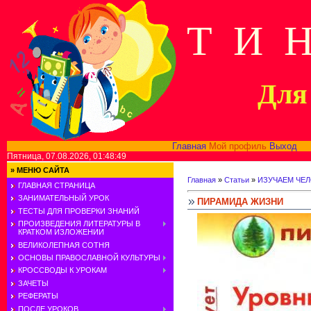
Т И 
Для 
Главная
Мой профиль
Выход
В
Пятница, 07.08.2026, 01:48:49
»
МЕНЮ САЙТА
Главная
»
Статьи
»
ИЗУЧАЕМ ЧЕ
ГЛАВНАЯ СТРАНИЦА
ЗАНИМАТЕЛЬНЫЙ УРОК
ПИРАМИДА ЖИЗНИ
ТЕСТЫ ДЛЯ ПРОВЕРКИ ЗНАНИЙ
ПРОИЗВЕДЕНИЯ ЛИТЕРАТУРЫ В
КРАТКОМ ИЗЛОЖЕНИИ
ВЕЛИКОЛЕПНАЯ СОТНЯ
ОСНОВЫ ПРАВОСЛАВНОЙ КУЛЬТУРЫ
КРОССВОДЫ К УРОКАМ
ЗАЧЕТЫ
РЕФЕРАТЫ
ПОСЛЕ УРОКОВ