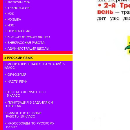
ФИЗКУЛЬТУРА
ТЕХНОЛОГИЯ
МХК
МУЗЫКА
ИЗО
ПСИХОЛОГИЯ
КЛАССНОЕ РУКОВОДСТВО
ВНЕКЛАССНАЯ РАБОТА
АДМИНИСТРАЦИЯ ШКОЛЫ
»
РУССКИЙ ЯЗЫК
МОНИТОРИНГ КАЧЕСТВА ЗНАНИЙ. 5
КЛАСС
ОРФОЭПИЯ
ЧАСТИ РЕЧИ
ТЕСТЫ В ФОРМАТЕ ОГЭ.
5 КЛАСС
ПУНКТУАЦИЯ В ЗАДАНИЯХ И
ОТВЕТАХ
САМОСТОЯТЕЛЬНЫЕ
РАБОТЫ.10 КЛАСС
КРОССВОРДЫ ПО РУССКОМУ
ЯЗЫКУ