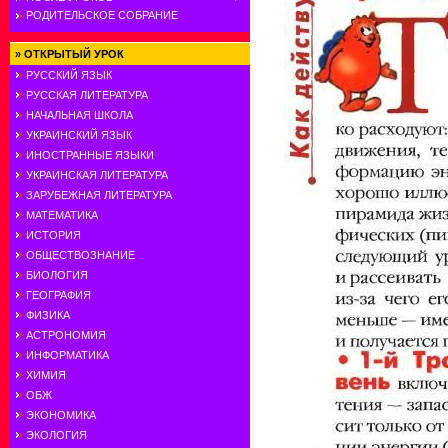
РОДИТЕЛЬСКОЕ СОБРАНИЕ
»
ОТКРЫТЫЙ УРОК
РУССКИЙ ЯЗЫК
РУССКАЯ ЛИТЕРАТУРА
НАЧАЛЬНАЯ ШКОЛА
УКРАИНСКИЙ ЯЗЫК
ИНОСТРАННЫЕ ЯЗЫКИ
УКРАИНСКАЯ ЛИТЕРАТУРА
ЗАРУБЕЖНАЯ ЛИТЕРАТУРА
МАТЕМАТИКА
ИСТОРИЯ
ОБЩЕСТВОЗНАНИЕ
БИОЛОГИЯ
ГЕОГРАФИЯ
ФИЗИКА
АСТРОНОМИЯ
ИНФОРМАТИКА
ХИМИЯ
ОБЖ
ЭКОНОМИКА
ЭКОЛОГИЯ