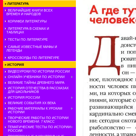
»
ЛИТЕРАТУРА
ВЕЛИЧАЙШИЕ КНИГИ ВСЕХ
ВРЕМЕН И НАРОДОВ
КОРИФЕИ ЛИТЕРАТУРЫ
ЛИТЕРАТУРА В СХЕМАХ И
ТАБЛИЦАХ
ТЕСТЫ ПО ЛИТЕРАТУРЕ
САМЫЕ ИЗВЕСТНЫЕ МИФЫ И
ЛЕГЕНДЫ
КРОССВОРДЫ ПО ЛИТЕРАТУРЕ
»
ИСТОРИЯ
ВИДЕОУРОКИ ПО ИСТОРИИ РОССИИ
ОНЛАЙН-УЧЕБНИКИ ПО ИСТОРИИ
ВЕЛИКИЕ ТАЙНЫ ДРЕВНЕГО МИРА
ИСТОРИЯ ОТЕЧЕСТВА В РАССКАЗАХ
ДЛЯ ШКОЛЬНИКОВ
ИСТОРИЯ РОССИИ
ВЕЛИКИЕ СОБЫТИЯ ХХ ВЕКА
РАБОЧИЕ МАТЕРИАЛЫ К УРОКАМ
ИСТОРИИ
ТВОРЧЕСКИЕ РАБОТЫ ПО ИСТОРИИ
НОВОГО ВРЕМЕНИ. 7 КЛАСС
ТЕМАТИЧЕСКИЕ ТЕСТЫ ПО ИСТОРИИ
РОССИИ