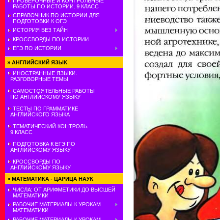
ПРОВЕРОЧНЫЕ И КОНТРОЛЬНЫЕ
РАБОТЫ ПО ИСТОРИИ. 9 КЛАСС
СПРАВОЧНИК ПО ИСТОРИИ ДЛЯ
ПОДГОТОВКИ К ОГЭ
ИСТОРИЯ БЕЗ ТАЙН
КРОССВОРДЫ ПО ИСТОРИИ
ЕГЭ ПО ИСТОРИИ
»
АНГЛИЙСКИЙ ЯЗЫК
ИНОСТРАННЫЕ ЯЗЫКИ.
РАЗГОВОРНЫЕ ТЕМЫ
САМОСТОЯТЕЛЬНЫЕ РАБОТЫ
ПО АНГЛИЙСКОМУ ЯЗЫКУ
ТЕСТЫ ПО ГРАММАТИКЕ
АНГЛИЙСКОГО ЯЗЫКА
ТЕМАТИЧЕСКИЙ КОНТРОЛЬ.
9 КЛАСС
ПОДГОТОВКА К ЕГЭ ПО
АНГЛИЙСКОМУ ЯЗЫКУ
КРОССВОРДЫ ПО
АНГЛИЙСКОМУ ЯЗЫКУ
»
МАТЕМАТИКА - ЦАРИЦА НАУК
ЧИСЛА: ОТ АРИФМЕТИКИ ДО ВЫСШЕЙ
МАТЕМАТИКИ
РАБОЧИЕ МАТЕРИАЛЫ К УРОКАМ
МАТЕМАТИКИ
РАБОЧИЕ МАТЕРИАЛЫ К УРОКАМ