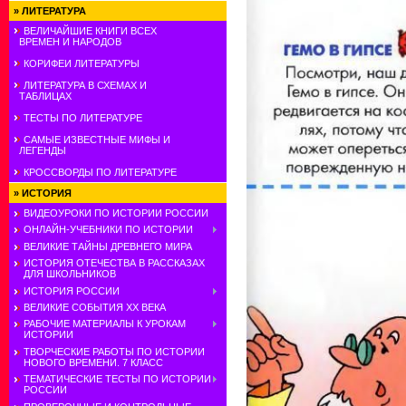
»
ЛИТЕРАТУРА
ВЕЛИЧАЙШИЕ КНИГИ ВСЕХ
ВРЕМЕН И НАРОДОВ
КОРИФЕИ ЛИТЕРАТУРЫ
ЛИТЕРАТУРА В СХЕМАХ И
ТАБЛИЦАХ
ТЕСТЫ ПО ЛИТЕРАТУРЕ
САМЫЕ ИЗВЕСТНЫЕ МИФЫ И
ЛЕГЕНДЫ
КРОССВОРДЫ ПО ЛИТЕРАТУРЕ
»
ИСТОРИЯ
ВИДЕОУРОКИ ПО ИСТОРИИ РОССИИ
ОНЛАЙН-УЧЕБНИКИ ПО ИСТОРИИ
ВЕЛИКИЕ ТАЙНЫ ДРЕВНЕГО МИРА
ИСТОРИЯ ОТЕЧЕСТВА В РАССКАЗАХ
ДЛЯ ШКОЛЬНИКОВ
ИСТОРИЯ РОССИИ
ВЕЛИКИЕ СОБЫТИЯ ХХ ВЕКА
РАБОЧИЕ МАТЕРИАЛЫ К УРОКАМ
ИСТОРИИ
ТВОРЧЕСКИЕ РАБОТЫ ПО ИСТОРИИ
НОВОГО ВРЕМЕНИ. 7 КЛАСС
ТЕМАТИЧЕСКИЕ ТЕСТЫ ПО ИСТОРИИ
РОССИИ