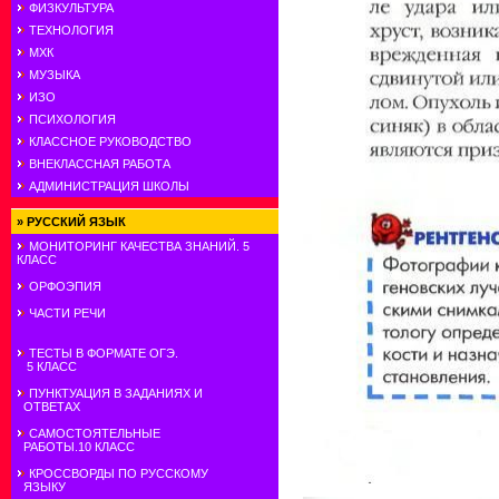
ФИЗКУЛЬТУРА
ТЕХНОЛОГИЯ
МХК
МУЗЫКА
ИЗО
ПСИХОЛОГИЯ
КЛАССНОЕ РУКОВОДСТВО
ВНЕКЛАССНАЯ РАБОТА
АДМИНИСТРАЦИЯ ШКОЛЫ
»
РУССКИЙ ЯЗЫК
МОНИТОРИНГ КАЧЕСТВА ЗНАНИЙ. 5
КЛАСС
ОРФОЭПИЯ
ЧАСТИ РЕЧИ
ТЕСТЫ В ФОРМАТЕ ОГЭ.
5 КЛАСС
ПУНКТУАЦИЯ В ЗАДАНИЯХ И
ОТВЕТАХ
САМОСТОЯТЕЛЬНЫЕ
РАБОТЫ.10 КЛАСС
КРОССВОРДЫ ПО РУССКОМУ
ЯЗЫКУ