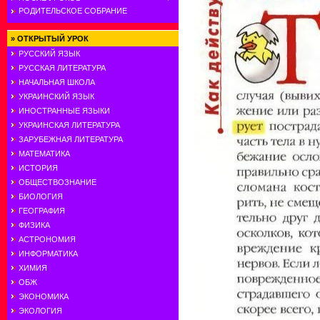
РОДИТЕЛЬСКОЕ СОБРАНИЕ
»
ОТКРЫТЫЙ УРОК
РУССКИЙ ЯЗЫК
РУССКАЯ ЛИТЕРАТУРА
НАЧАЛЬНАЯ ШКОЛА
УКРАИНСКИЙ ЯЗЫК
ИНОСТРАННЫЕ ЯЗЫКИ
УКРАИНСКАЯ ЛИТЕРАТУРА
ЗАРУБЕЖНАЯ ЛИТЕРАТУРА
МАТЕМАТИКА
ИСТОРИЯ
ОБЩЕСТВОЗНАНИЕ
БИОЛОГИЯ
ГЕОГРАФИЯ
ФИЗИКА
АСТРОНОМИЯ
ИНФОРМАТИКА
ХИМИЯ
ОБЖ
ЭКОНОМИКА
ЭКОЛОГИЯ