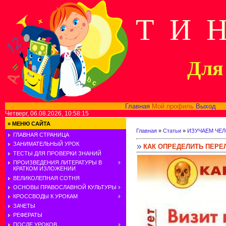
Т И 
Для 
Главная
Мой профиль
Выход
В
Четверг, 06.08.2026, 10:58:15
»
МЕНЮ САЙТА
Главная
»
Статьи
»
ИЗУЧАЕМ ЧЕ
ГЛАВНАЯ СТРАНИЦА
ЗАНИМАТЕЛЬНЫЙ УРОК
КАК ОПРЕДЕЛИТЬ ПЕРЕ
ТЕСТЫ ДЛЯ ПРОВЕРКИ ЗНАНИЙ
ПРОИЗВЕДЕНИЯ ЛИТЕРАТУРЫ В
КРАТКОМ ИЗЛОЖЕНИИ
ВЕЛИКОЛЕПНАЯ СОТНЯ
ОСНОВЫ ПРАВОСЛАВНОЙ КУЛЬТУРЫ
КРОССВОДЫ К УРОКАМ
ЗАЧЕТЫ
РЕФЕРАТЫ
ПОСЛЕ УРОКОВ