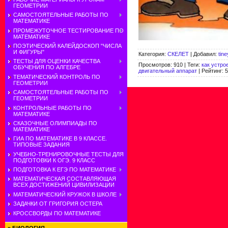
ГЕОМЕТРИИ
САМОСТОЯТЕЛЬНЫЕ РАБОТЫ ПО
МАТЕМАТИКЕ
ПРОМЕЖУТОЧНОЕ ТЕСТИРОВАНИЕ ПО
МАТЕМАТИКЕ
ПОЭТИЧЕСКИЙ КАЛЕЙДОСКОП "ЧИСЛА
И ФИГУРЫ"
Категория
:
СКЕЛЕТ
|
Добавил
:
tin
ТЕСТЫ ДЛЯ ОЦЕНКИ КАЧЕСТВА
Просмотров
:
910
|
Теги
:
как устро
ОБУЧЕНИЯ ПО АЛГЕБРЕ
двигательный аппарат
|
Рейтинг
:
5
ТЕМАТИЧЕСКИЙ КОНТРОЛЬ ПО
ГЕОМЕТРИИ
САМОСТОЯТЕЛЬНЫЕ РАБОТЫ ПО
ГЕОМЕТРИИ
КОНТРОЛЬНЫЕ РАБОТЫ ПО
МАТЕМАТИКЕ
СКАЗОЧНЫЕ ОЛИМПИАДЫ ПО
МАТЕМАТИКЕ
ГИА ПО МАТЕМАТИКЕ В 9 КЛАССЕ.
ТИПОВЫЕ ЗАДАНИЯ
УЧЕБНО-ТРЕНИРОВОЧНЫЕ ТЕСТЫ ДЛЯ
ПОДГОТОВКИ К ОГЭ. 9 КЛАСС
ПОДГОТОВКА К ЕГЭ ПО МАТЕМАТИКЕ
МАТЕМАТИЧЕСКАЯ СОСТАВЛЯЮЩАЯ
ВСЕХ ДОСТИЖЕНИЙ ЦИВИЛИЗАЦИИ
МАТЕМАТИЧЕСКИЙ КРУЖОК В ШКОЛЕ
ЗАДАЧКИ ОТ ГРИГОРИЯ ОСТЕРА
КРОССВОРДЫ ПО МАТЕМАТИКЕ