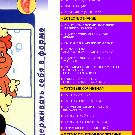
ИЗО-СТУДИЯ
КРОССВОРДЫ ПО МХК
»
ЕСТЕСТВОЗНАНИЕ
ЕСТЕСТВОЗНАНИЕ. БАЗОВЫЙ
УРОВЕНЬ. 10 КЛАСС
УДИВИТЕЛЬНАЯ ИСТОРИЯ
ЗЕМЛИ
ИСТОРИЯ ОСВОЕНИЯ ЗЕМЛИ
ВЕЛИЧАЙШИЕ
АРХЕОЛОГИЧЕСКИЕ ОТКРЫТИЯ
УДИВИТЕЛЬНЫЕ ОТКРЫТИЯ
УЧЕНЫХ
РАЗВИВАЮШИЕ ЭКСПЕРИМЕНТЫ
И ОПЫТЫ ПО
ЕСТЕСТВОЗНАНИЮ
САМЫЕ ИЗВЕСТНЫЕ
НОБЕЛЕВСКИЕ ЛАУРЕАТЫ
»
ГОТОВЫЕ СОЧИНЕНИЯ
РУССКИЙ ЯЗЫК
РУССКАЯ ЛИТЕРАТУРА
ЗАРУБЕЖНАЯ ЛИТЕРАТУРА
(на русск.яз.)
УКРАИНСКИЙ ЯЗЫК
УКРАИНСКАЯ ЛИТЕРАТУРА
ПРИКОЛЫ ИЗ СОЧИНЕНИЙ
»
ПАТРИОТИЧЕСКОЕ ВОСПИТАНИЕ