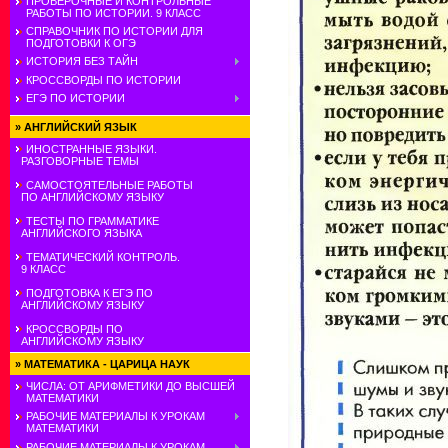
ПРОВЕРОЧНЫЕ И КОНТРОЛЬНЫЕ
РАБОТЫ ПО ИСТОРИИ. 9 КЛАСС
СПРАВОЧНИК ПО ИСТОРИИ ДЛЯ
ПОДГОТОВКИ К ОГЭ
ИСТОРИЯ БЕЗ ТАЙН
КРОССВОРДЫ ПО ИСТОРИИ
ЕГЭ ПО ИСТОРИИ
»
АНГЛИЙСКИЙ ЯЗЫК
ИНОСТРАННЫЕ ЯЗЫКИ.
РАЗГОВОРНЫЕ ТЕМЫ
САМОСТОЯТЕЛЬНЫЕ РАБОТЫ
ПО АНГЛИЙСКОМУ ЯЗЫКУ
ТЕСТЫ ПО ГРАММАТИКЕ
АНГЛИЙСКОГО ЯЗЫКА
ТЕМАТИЧЕСКИЙ КОНТРОЛЬ.
9 КЛАСС
ПОДГОТОВКА К ЕГЭ ПО
АНГЛИЙСКОМУ ЯЗЫКУ
КРОССВОРДЫ ПО
АНГЛИЙСКОМУ ЯЗЫКУ
»
МАТЕМАТИКА - ЦАРИЦА НАУК
ЧИСЛА: ОТ АРИФМЕТИКИ ДО ВЫСШЕЙ
МАТЕМАТИКИ
РАБОЧИЕ МАТЕРИАЛЫ К УРОКАМ
МАТЕМАТИКИ
РАБОЧИЕ МАТЕРИАЛЫ К УРОКАМ