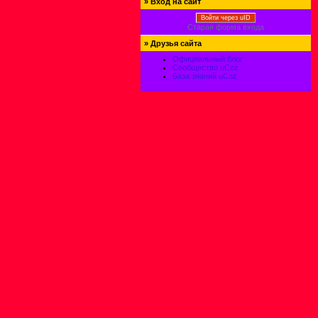
»
Вход на сайт
Войти через uID
Старая форма входа
»
Друзья сайта
Официальный блог
Сообщество uCoz
База знаний uCoz