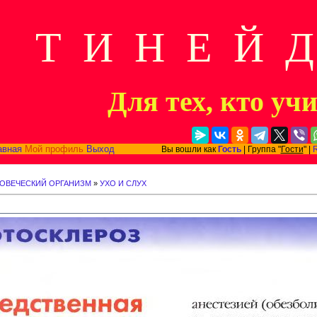
Т И Н Е Й 
Для тех, кто уч
авная
Мой профиль
Выход
Вы вошли как
Гость
| Группа "
Гости
" |
ЛОВЕЧЕСКИЙ ОРГАНИЗМ
»
УХО И СЛУХ