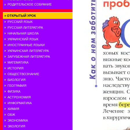
РОДИТЕЛЬСКОЕ СОБРАНИЕ
»
ОТКРЫТЫЙ УРОК
РУССКИЙ ЯЗЫК
РУССКАЯ ЛИТЕРАТУРА
НАЧАЛЬНАЯ ШКОЛА
УКРАИНСКИЙ ЯЗЫК
ИНОСТРАННЫЕ ЯЗЫКИ
УКРАИНСКАЯ ЛИТЕРАТУРА
ЗАРУБЕЖНАЯ ЛИТЕРАТУРА
МАТЕМАТИКА
ИСТОРИЯ
ОБЩЕСТВОЗНАНИЕ
БИОЛОГИЯ
ГЕОГРАФИЯ
ФИЗИКА
АСТРОНОМИЯ
ИНФОРМАТИКА
ХИМИЯ
ОБЖ
ЭКОНОМИКА
ЭКОЛОГИЯ