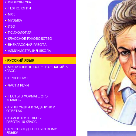
ФИЗКУЛЬТУРА
ТЕХНОЛОГИЯ
МХК
МУЗЫКА
ИЗО
ПСИХОЛОГИЯ
КЛАССНОЕ РУКОВОДСТВО
ВНЕКЛАССНАЯ РАБОТА
АДМИНИСТРАЦИЯ ШКОЛЫ
»
РУССКИЙ ЯЗЫК
МОНИТОРИНГ КАЧЕСТВА ЗНАНИЙ. 5
КЛАСС
ОРФОЭПИЯ
ЧАСТИ РЕЧИ
ТЕСТЫ В ФОРМАТЕ ОГЭ.
5 КЛАСС
ПУНКТУАЦИЯ В ЗАДАНИЯХ И
ОТВЕТАХ
САМОСТОЯТЕЛЬНЫЕ
РАБОТЫ.10 КЛАСС
КРОССВОРДЫ ПО РУССКОМУ
ЯЗЫКУ