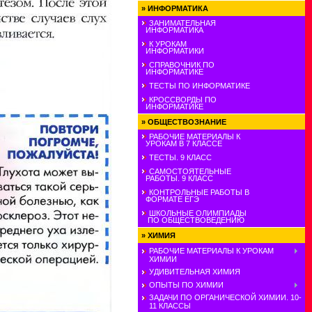
»
ИНФОРМАТИКА
ЗАНИМАТЕЛЬНАЯ
ИНФОРМАТИКА
К УРОКАМ
ИНФОРМАТИКИ
СПРАВОЧНИК ПО
ИНФОРМАТИКЕ
ТЕСТЫ ПО ИНФОРМАТИКЕ
КРОССВОРДЫ ПО
ИНФОРМАТИКЕ
»
ОБЩЕСТВОЗНАНИЕ
РАБОЧИЕ МАТЕРИАЛЫ К
УРОКАМ В 7 КЛАССЕ
ТЕСТЫ. 9 КЛАСС
САМОСТОЯТЕЛЬНЫЕ
РАБОТЫ. 9 КЛАСС
КОНТРОЛЬНЫЕ РАБОТЫ В
ФОРМАТЕ ЕГЭ
ШКОЛЬНЫЕ ОЛИМПИАДЫ
ПО ОБЩЕСТВОВЕДЕНИЮ
»
ХИМИЯ
РАБОЧИЕ МАТЕРИАЛЫ К УРОКАМ
ХИМИИ
УДИВИТЕЛЬНАЯ ХИМИЯ
ОПЫТЫ ПО ХИМИИ
ЗАДАЧИ ПО ОРГАНИЧЕСКОЙ ХИМИИ. 10-
11 КЛАССЫ