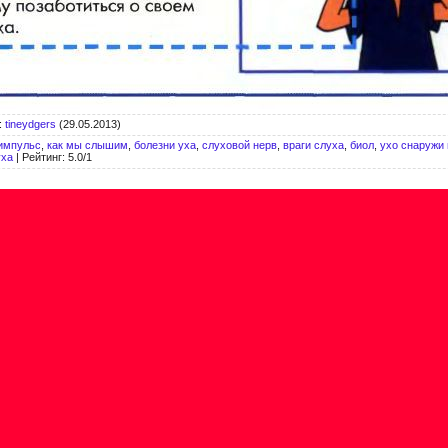
:
tineydgers
(29.05.2013)
 импульс
,
как мы слышим
,
болезни уха
,
слуховой нерв
,
враги слуха
,
биол
,
ухо снаружи 
уха
|
Рейтинг
:
5.0
/
1