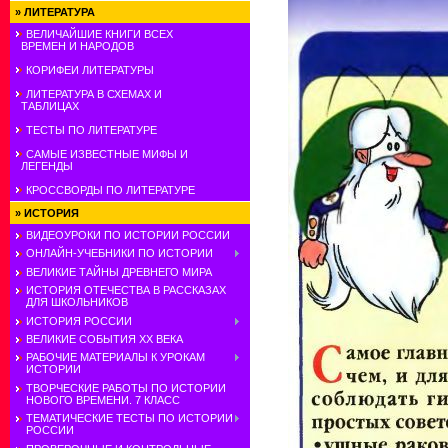
»
ЛИТЕРАТУРА
ВЕЛИЧАЙШИЕ КНИГИ ВСЕХ
ВРЕМЕН И НАРОДОВ
КОРИФЕИ ЛИТЕРАТУРЫ
ЛИТЕРАТУРА В СХЕМАХ И
ТАБЛИЦАХ
ТЕСТЫ ПО ЛИТЕРАТУРЕ
САМЫЕ ИЗВЕСТНЫЕ МИФЫ И
ЛЕГЕНДЫ
КРОССВОРДЫ ПО ЛИТЕРАТУРЕ
»
ИСТОРИЯ
ВИДЕОУРОКИ ПО ИСТОРИИ РОССИИ
ОНЛАЙН-УЧЕБНИКИ ПО ИСТОРИИ
ВЕЛИКИЕ ТАЙНЫ ДРЕВНЕГО МИРА
ИСТОРИЯ ОТЕЧЕСТВА В РАССКАЗАХ
ДЛЯ ШКОЛЬНИКОВ
ИСТОРИЯ РОССИИ
ВЕЛИКИЕ СОБЫТИЯ ХХ ВЕКА
РАБОЧИЕ МАТЕРИАЛЫ К УРОКАМ
ИСТОРИИ
ТВОРЧЕСКИЕ РАБОТЫ ПО ИСТОРИИ
НОВОГО ВРЕМЕНИ. 7 КЛАСС
ТЕМАТИЧЕСКИЕ ТЕСТЫ ПО ИСТОРИИ
РОССИИ