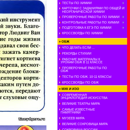
ТЕСТЫ ПО ХИМИИ
КАРТОЧКИ С ЗАДАНИЯМИ ПО ОБЩЕЙ И
НЕОРГАНИЧЕСКОЙ ХИМИИ
ПРОВЕРОЧНЫЕ РАБОТЫ ПО ХИМИИ
КОНТРОЛЬНЫЕ РАБОТЫ ПО ХИМИИ
ПОДГОТОВКА К ЕГЭ ПО ХИМИИ
КРОССВОРДЫ ПО ХИМИИ
»
ОБЖ
ЧТО ДЕЛАТЬ ЕСЛИ ...
РЕКОРДЫ СТИХИИ
РАБОЧИЕ МАТЕРИАЛЫ К
УРОКАМ ОБЖ В 11 КЛАССЕ
ПРОВЕРОЧНЫЕ РАБОТЫ ПО
ОБЖ
ТЕСТЫ ПО ОБЖ. 10-11 КЛАССЫ
КРОССВОРДЫ ПО ОБЖ
»
МХК И ИЗО
СОВРЕМЕННАЯ
ЭНЦИКЛОПЕДИЯ ИСКУССТВА
ВЕЛИКИЕ ТЕАТРЫ МИРА
САМЫЕ ИЗВЕСТНЫЕ
ПАМЯТНИКИ
МУЗЕЕВ МИРА
ВЕЛИКИЕ СОКРОВИЩА МИРА
СОКРОВИЩА РОССИИ