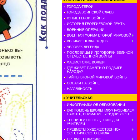
ГОРОДА-ГЕРОИ
ГОРОДА ВОИНСКОЙ СЛАВЫ
ЮНЫЕ ГЕРОИ ВОЙНЫ
ИСТОРИЯ ГЕОРГИЕВСКОЙ ЛЕНТЫ
ВОЕННЫЕ ОПЕРАЦИИ
ВОЕННАЯ ФОРМА ВТОРОЙ МИРОВОЙ
ВЕЛИКИЕ ПОЛКОВОДЦЫ
ЧЕЛОВЕК-ЛЕГЕНДА
ПОСЛОВИЦЫ И ПОГОВОРКИ ВЕЛИКОЙ
ОТЕЧЕСТВЕННОЙ ВОЙНЫ
ФАШИСТСКИЕ ВОЖДИ
ГДЕ ЖИВЕТ ПАМЯТЬ О ПОДВИГЕ
НАРОДА?
ТАЙНЫ ВТОРОЙ МИРОВОЙ ВОЙНЫ
СОБАКИ НА ВОЙНЕ
НАГЛЯДНОСТЬ
»
УЧИТЕЛЬСКАЯ
ИНФОГРАФИКА ОБ ОБРАЗОВАНИИ
КАК ПОМОЧЬ ШКОЛЬНИКУ? РАЗВИВАЕМ
ПАМЯТЬ, ВНИМАНИЕ, УСИДЧИВОСТЬ
ТРЕНИНГИ ПО ОБЩЕНИЮ ДЛЯ
УЧИТЕЛЕЙ
ПРЕДМЕТЫ ХУДОЖЕСТВЕННО-
ЭСТЕТИЧЕСКОГО ЦИКЛА
ПРЕДМЕТЫ ФИЗИКО-