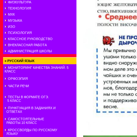
ФИЗКУЛЬТУРА
ТЕХНОЛОГИЯ
МХК
МУЗЫКА
ИЗО
ПСИХОЛОГИЯ
КЛАССНОЕ РУКОВОДСТВО
ВНЕКЛАССНАЯ РАБОТА
АДМИНИСТРАЦИЯ ШКОЛЫ
»
РУССКИЙ ЯЗЫК
МОНИТОРИНГ КАЧЕСТВА ЗНАНИЙ. 5
КЛАСС
ОРФОЭПИЯ
ЧАСТИ РЕЧИ
ТЕСТЫ В ФОРМАТЕ ОГЭ.
5 КЛАСС
ПУНКТУАЦИЯ В ЗАДАНИЯХ И
ОТВЕТАХ
САМОСТОЯТЕЛЬНЫЕ
РАБОТЫ.10 КЛАСС
КРОССВОРДЫ ПО РУССКОМУ
ЯЗЫКУ