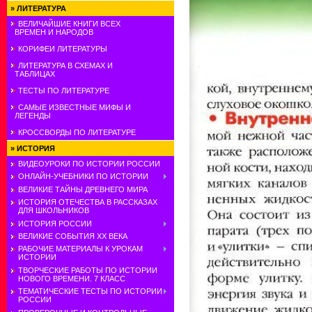
»
ЛИТЕРАТУРА
ВЕЛИЧАЙШИЕ КНИГИ ВСЕХ
ВРЕМЕН И НАРОДОВ
КОРИФЕИ ЛИТЕРАТУРЫ
ЛИТЕРАТУРА В СХЕМАХ И
ТАБЛИЦАХ
ТЕСТЫ ПО ЛИТЕРАТУРЕ
САМЫЕ ИЗВЕСТНЫЕ МИФЫ И
ЛЕГЕНДЫ
КРОССВОРДЫ ПО ЛИТЕРАТУРЕ
»
ИСТОРИЯ
ВИДЕОУРОКИ ПО ИСТОРИИ РОССИИ
ОНЛАЙН-УЧЕБНИКИ ПО ИСТОРИИ
ВЕЛИКИЕ ТАЙНЫ ДРЕВНЕГО МИРА
ИСТОРИЯ ОТЕЧЕСТВА В РАССКАЗАХ
ДЛЯ ШКОЛЬНИКОВ
ИСТОРИЯ РОССИИ
ВЕЛИКИЕ СОБЫТИЯ ХХ ВЕКА
РАБОЧИЕ МАТЕРИАЛЫ К УРОКАМ
ИСТОРИИ
ТВОРЧЕСКИЕ РАБОТЫ ПО ИСТОРИИ
НОВОГО ВРЕМЕНИ. 7 КЛАСС
ТЕМАТИЧЕСКИЕ ТЕСТЫ ПО ИСТОРИИ
РОССИИ