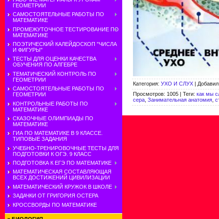
ГЕОМЕТРИИ
САМОСТОЯТЕЛЬНЫЕ РАБОТЫ ПО
МАТЕМАТИКЕ
ПРОМЕЖУТОЧНОЕ ТЕСТИРОВАНИЕ ПО
МАТЕМАТИКЕ
ПОЭТИЧЕСКИЙ КАЛЕЙДОСКОП "ЧИСЛА
И ФИГУРЫ"
ТЕСТЫ ДЛЯ ОЦЕНКИ КАЧЕСТВА
ОБУЧЕНИЯ ПО АЛГЕБРЕ
ТЕМАТИЧЕСКИЙ КОНТРОЛЬ ПО
ГЕОМЕТРИИ
Категория
:
УХО И СЛУХ
|
Добавил
САМОСТОЯТЕЛЬНЫЕ РАБОТЫ ПО
Просмотров
:
1005
|
Теги
:
как мы 
ГЕОМЕТРИИ
сера
,
Занимательная анатомия
,
с
КОНТРОЛЬНЫЕ РАБОТЫ ПО
МАТЕМАТИКЕ
СКАЗОЧНЫЕ ОЛИМПИАДЫ ПО
МАТЕМАТИКЕ
ГИА ПО МАТЕМАТИКЕ В 9 КЛАССЕ.
ТИПОВЫЕ ЗАДАНИЯ
УЧЕБНО-ТРЕНИРОВОЧНЫЕ ТЕСТЫ ДЛЯ
ПОДГОТОВКИ К ОГЭ. 9 КЛАСС
ПОДГОТОВКА К ЕГЭ ПО МАТЕМАТИКЕ
МАТЕМАТИЧЕСКАЯ СОСТАВЛЯЮЩАЯ
ВСЕХ ДОСТИЖЕНИЙ ЦИВИЛИЗАЦИИ
МАТЕМАТИЧЕСКИЙ КРУЖОК В ШКОЛЕ
ЗАДАЧКИ ОТ ГРИГОРИЯ ОСТЕРА
КРОССВОРДЫ ПО МАТЕМАТИКЕ