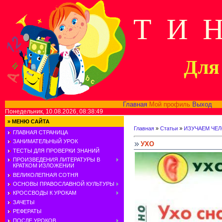
Т И 
Для 
Главная
Мой профиль
Выход
В
Понедельник, 10.08.2026, 08:38:49
»
МЕНЮ САЙТА
Главная
»
Статьи
»
ИЗУЧАЕМ ЧЕ
ГЛАВНАЯ СТРАНИЦА
ЗАНИМАТЕЛЬНЫЙ УРОК
УХО
ТЕСТЫ ДЛЯ ПРОВЕРКИ ЗНАНИЙ
ПРОИЗВЕДЕНИЯ ЛИТЕРАТУРЫ В
КРАТКОМ ИЗЛОЖЕНИИ
ВЕЛИКОЛЕПНАЯ СОТНЯ
ОСНОВЫ ПРАВОСЛАВНОЙ КУЛЬТУРЫ
КРОССВОДЫ К УРОКАМ
ЗАЧЕТЫ
РЕФЕРАТЫ
ПОСЛЕ УРОКОВ