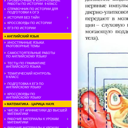
ПРОВЕРОЧНЫЕ И КОНТРОЛЬНЫЕ
РАБОТЫ ПО ИСТОРИИ. 9 КЛАСС
СПРАВОЧНИК ПО ИСТОРИИ ДЛЯ
ПОДГОТОВКИ К ОГЭ
ИСТОРИЯ БЕЗ ТАЙН
КРОССВОРДЫ ПО ИСТОРИИ
ЕГЭ ПО ИСТОРИИ
»
АНГЛИЙСКИЙ ЯЗЫК
ИНОСТРАННЫЕ ЯЗЫКИ.
РАЗГОВОРНЫЕ ТЕМЫ
САМОСТОЯТЕЛЬНЫЕ РАБОТЫ
ПО АНГЛИЙСКОМУ ЯЗЫКУ
ТЕСТЫ ПО ГРАММАТИКЕ
АНГЛИЙСКОГО ЯЗЫКА
ТЕМАТИЧЕСКИЙ КОНТРОЛЬ.
9 КЛАСС
ПОДГОТОВКА К ЕГЭ ПО
АНГЛИЙСКОМУ ЯЗЫКУ
КРОССВОРДЫ ПО
АНГЛИЙСКОМУ ЯЗЫКУ
»
МАТЕМАТИКА - ЦАРИЦА НАУК
ЧИСЛА: ОТ АРИФМЕТИКИ ДО ВЫСШЕЙ
МАТЕМАТИКИ
РАБОЧИЕ МАТЕРИАЛЫ К УРОКАМ
МАТЕМАТИКИ
РАБОЧИЕ МАТЕРИАЛЫ К УРОКАМ