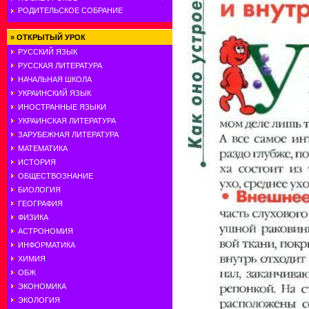
РОДИТЕЛЬСКОЕ СОБРАНИЕ
»
ОТКРЫТЫЙ УРОК
РУССКИЙ ЯЗЫК
РУССКАЯ ЛИТЕРАТУРА
НАЧАЛЬНАЯ ШКОЛА
УКРАИНСКИЙ ЯЗЫК
ИНОСТРАННЫЕ ЯЗЫКИ
УКРАИНСКАЯ ЛИТЕРАТУРА
ЗАРУБЕЖНАЯ ЛИТЕРАТУРА
МАТЕМАТИКА
ИСТОРИЯ
ОБЩЕСТВОЗНАНИЕ
БИОЛОГИЯ
ГЕОГРАФИЯ
ФИЗИКА
АСТРОНОМИЯ
ИНФОРМАТИКА
ХИМИЯ
ОБЖ
ЭКОНОМИКА
ЭКОЛОГИЯ