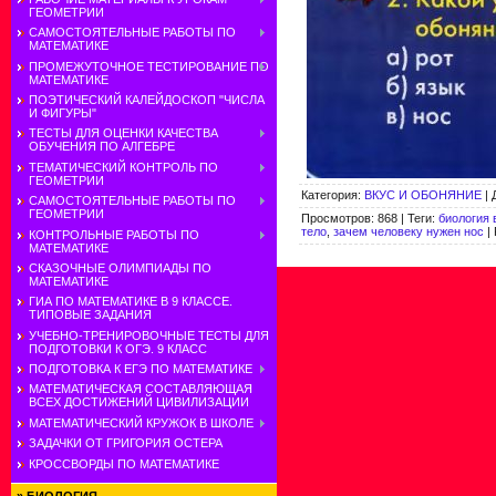
ГЕОМЕТРИИ
САМОСТОЯТЕЛЬНЫЕ РАБОТЫ ПО
МАТЕМАТИКЕ
ПРОМЕЖУТОЧНОЕ ТЕСТИРОВАНИЕ ПО
МАТЕМАТИКЕ
ПОЭТИЧЕСКИЙ КАЛЕЙДОСКОП "ЧИСЛА
И ФИГУРЫ"
ТЕСТЫ ДЛЯ ОЦЕНКИ КАЧЕСТВА
ОБУЧЕНИЯ ПО АЛГЕБРЕ
ТЕМАТИЧЕСКИЙ КОНТРОЛЬ ПО
ГЕОМЕТРИИ
Категория
:
ВКУС И ОБОНЯНИЕ
|
САМОСТОЯТЕЛЬНЫЕ РАБОТЫ ПО
ГЕОМЕТРИИ
Просмотров
:
868
|
Теги
:
биология 
тело
,
зачем человеку нужен нос
|
КОНТРОЛЬНЫЕ РАБОТЫ ПО
МАТЕМАТИКЕ
СКАЗОЧНЫЕ ОЛИМПИАДЫ ПО
МАТЕМАТИКЕ
ГИА ПО МАТЕМАТИКЕ В 9 КЛАССЕ.
ТИПОВЫЕ ЗАДАНИЯ
УЧЕБНО-ТРЕНИРОВОЧНЫЕ ТЕСТЫ ДЛЯ
ПОДГОТОВКИ К ОГЭ. 9 КЛАСС
ПОДГОТОВКА К ЕГЭ ПО МАТЕМАТИКЕ
МАТЕМАТИЧЕСКАЯ СОСТАВЛЯЮЩАЯ
ВСЕХ ДОСТИЖЕНИЙ ЦИВИЛИЗАЦИИ
МАТЕМАТИЧЕСКИЙ КРУЖОК В ШКОЛЕ
ЗАДАЧКИ ОТ ГРИГОРИЯ ОСТЕРА
КРОССВОРДЫ ПО МАТЕМАТИКЕ