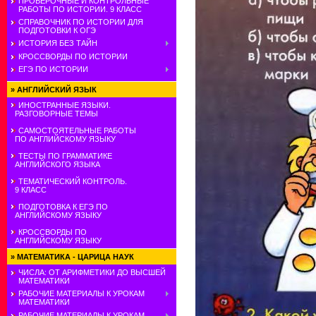
ПРОВЕРОЧНЫЕ И КОНТРОЛЬНЫЕ
РАБОТЫ ПО ИСТОРИИ. 9 КЛАСС
СПРАВОЧНИК ПО ИСТОРИИ ДЛЯ
ПОДГОТОВКИ К ОГЭ
ИСТОРИЯ БЕЗ ТАЙН
КРОССВОРДЫ ПО ИСТОРИИ
ЕГЭ ПО ИСТОРИИ
»
АНГЛИЙСКИЙ ЯЗЫК
ИНОСТРАННЫЕ ЯЗЫКИ.
РАЗГОВОРНЫЕ ТЕМЫ
САМОСТОЯТЕЛЬНЫЕ РАБОТЫ
ПО АНГЛИЙСКОМУ ЯЗЫКУ
ТЕСТЫ ПО ГРАММАТИКЕ
АНГЛИЙСКОГО ЯЗЫКА
ТЕМАТИЧЕСКИЙ КОНТРОЛЬ.
9 КЛАСС
ПОДГОТОВКА К ЕГЭ ПО
АНГЛИЙСКОМУ ЯЗЫКУ
КРОССВОРДЫ ПО
АНГЛИЙСКОМУ ЯЗЫКУ
»
МАТЕМАТИКА - ЦАРИЦА НАУК
ЧИСЛА: ОТ АРИФМЕТИКИ ДО ВЫСШЕЙ
МАТЕМАТИКИ
РАБОЧИЕ МАТЕРИАЛЫ К УРОКАМ
МАТЕМАТИКИ
РАБОЧИЕ МАТЕРИАЛЫ К УРОКАМ