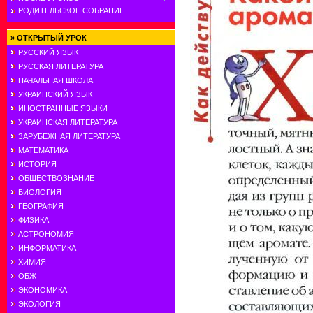
РОДИТЕЛЬСКОЕ СОБРАНИЕ
»
ОТКРЫТЫЙ УРОК
РУССКИЙ ЯЗЫК
РУССКАЯ ЛИТЕРАТУРА
НАЧАЛЬНАЯ ШКОЛА
УКРАИНСКИЙ ЯЗЫК
ИНОСТРАННЫЕ ЯЗЫКИ
УКРАИНСКАЯ ЛИТЕРАТУРА
ЗАРУБЕЖНАЯ ЛИТЕРАТУРА
МАТЕМАТИКА
ИСТОРИЯ
ОБЩЕСТВОЗНАНИЕ
БИОЛОГИЯ
ГЕОГРАФИЯ
ФИЗИКА
АСТРОНОМИЯ
ИНФОРМАТИКА
ХИМИЯ
ОБЖ
ЭКОНОМИКА
ЭКОЛОГИЯ