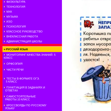
ФИЗКУЛЬТУРА
ТЕХНОЛОГИЯ
МХК
МУЗЫКА
ИЗО
ПСИХОЛОГИЯ
КЛАССНОЕ РУКОВОДСТВО
ВНЕКЛАССНАЯ РАБОТА
АДМИНИСТРАЦИЯ ШКОЛЫ
»
РУССКИЙ ЯЗЫК
МОНИТОРИНГ КАЧЕСТВА ЗНАНИЙ. 5
КЛАСС
ОРФОЭПИЯ
ЧАСТИ РЕЧИ
ТЕСТЫ В ФОРМАТЕ ОГЭ.
5 КЛАСС
ПУНКТУАЦИЯ В ЗАДАНИЯХ И
ОТВЕТАХ
САМОСТОЯТЕЛЬНЫЕ
РАБОТЫ.10 КЛАСС
КРОССВОРДЫ ПО РУССКОМУ
ЯЗЫКУ