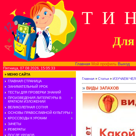
Т И 
Для 
Главная
Мой профиль
Выход
В
Пятница, 07.08.2026, 15:05:33
»
МЕНЮ САЙТА
Главная
»
Статьи
»
ИЗУЧАЕМ ЧЕ
ГЛАВНАЯ СТРАНИЦА
ЗАНИМАТЕЛЬНЫЙ УРОК
ВИДЫ ЗАПАХОВ
ТЕСТЫ ДЛЯ ПРОВЕРКИ ЗНАНИЙ
ПРОИЗВЕДЕНИЯ ЛИТЕРАТУРЫ В
КРАТКОМ ИЗЛОЖЕНИИ
ВЕЛИКОЛЕПНАЯ СОТНЯ
ОСНОВЫ ПРАВОСЛАВНОЙ КУЛЬТУРЫ
КРОССВОДЫ К УРОКАМ
ЗАЧЕТЫ
РЕФЕРАТЫ
ПОСЛЕ УРОКОВ