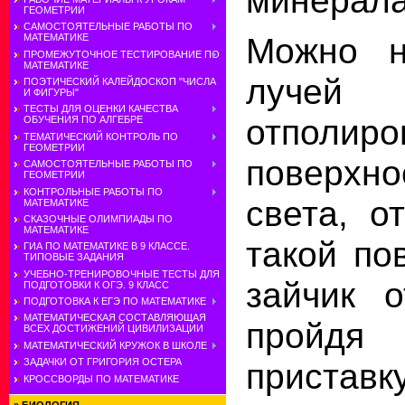
ГЕОМЕТРИИ
САМОСТОЯТЕЛЬНЫЕ РАБОТЫ ПО
Можно н
МАТЕМАТИКЕ
ПРОМЕЖУТОЧНОЕ ТЕСТИРОВАНИЕ ПО
МАТЕМАТИКЕ
лучей 
ПОЭТИЧЕСКИЙ КАЛЕЙДОСКОП "ЧИСЛА
И ФИГУРЫ"
ТЕСТЫ ДЛЯ ОЦЕНКИ КАЧЕСТВА
отполиро
ОБУЧЕНИЯ ПО АЛГЕБРЕ
ТЕМАТИЧЕСКИЙ КОНТРОЛЬ ПО
ГЕОМЕТРИИ
поверхн
САМОСТОЯТЕЛЬНЫЕ РАБОТЫ ПО
ГЕОМЕТРИИ
КОНТРОЛЬНЫЕ РАБОТЫ ПО
света, о
МАТЕМАТИКЕ
СКАЗОЧНЫЕ ОЛИМПИАДЫ ПО
МАТЕМАТИКЕ
такой по
ГИА ПО МАТЕМАТИКЕ В 9 КЛАССЕ.
ТИПОВЫЕ ЗАДАНИЯ
УЧЕБНО-ТРЕНИРОВОЧНЫЕ ТЕСТЫ ДЛЯ
зайчик о
ПОДГОТОВКИ К ОГЭ. 9 КЛАСС
ПОДГОТОВКА К ЕГЭ ПО МАТЕМАТИКЕ
МАТЕМАТИЧЕСКАЯ СОСТАВЛЯЮЩАЯ
прой
ВСЕХ ДОСТИЖЕНИЙ ЦИВИЛИЗАЦИИ
МАТЕМАТИЧЕСКИЙ КРУЖОК В ШКОЛЕ
прис
ЗАДАЧКИ ОТ ГРИГОРИЯ ОСТЕРА
КРОССВОРДЫ ПО МАТЕМАТИКЕ