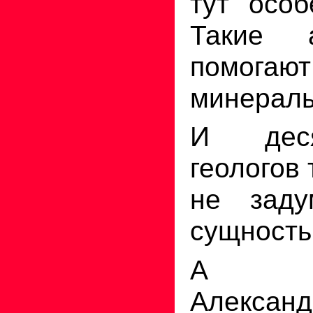
тут особ
Такие 
помогаю
минерал
И деся
геологов 
не заду
сущность
А 
Александ