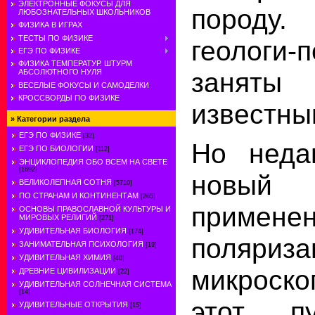
ЭЛЕКТРОННЫЕ ФОКУСЫ ДЛЯ
породу
ЛЮБОЗНАТЕЛЬНЫХ ШКОЛЬНИКОВ
ФИЗИКА В ИГРАХ
ТЕСТЫ ПО ФИЗИКЕ
геологи-
ЕГЭ ПО ФИЗИКЕ
ФИЗИКА ТЕМПЕРАТУР. ШТУРМ
заняты
АБСОЛЮТНОГО НУЛЯ
ВЕСЕЛЫЕ ФОКУСЫ И САМОДЕЛКИ
КРОССВОРДЫ ПО ФИЗИКЕ
известны
»
Категории раздела
ЕГЭ ПО ФИЗИКЕ
[32]
Но неда
ЕГЭ ПО БИОЛОГИИ
[112]
ЭНЦИКЛОПЕДИЯ ОБО ВСЕМ НА СВЕТЕ
[1692]
новы
ВЕЛИКОЛЕПНАЯ СОТНЯ
[5710]
ПО СТРАНАМ И КОНТИНЕНТАМ
[265]
примене
ОСНОВЫ ПРАВОСЛАВНОЙ КУЛЬТУРЫ И
МИРОВЫХ РЕЛИГИЙ
[271]
УДИВИТЕЛЬНАЯ БИОЛОГИЯ
[174]
поляриза
ЗАНИМАТЕЛЬНАЯ ПСИХОЛОГИЯ
[19]
УДИВИТЕЛЬНАЯ ХИМИЯ
[40]
микроск
ДРЕВНИЕ ЦИВИЛИЗАЦИИ
[22]
УДИВИТЕЛЬНАЯ СОЛНЕЧНАЯ СИСТЕМА
[14]
этот п
УДИВИТЕЛЬНЫЕ ОТКРЫТИЯ
[15]