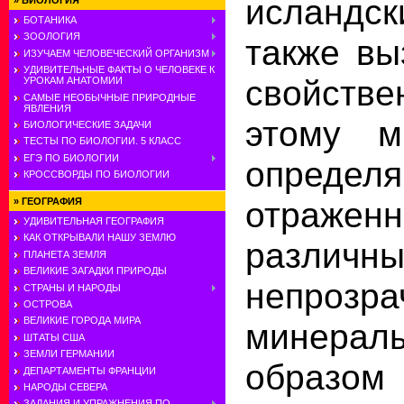
исландс
»
БИОЛОГИЯ
БОТАНИКА
ЗООЛОГИЯ
также вы
ИЗУЧАЕМ ЧЕЛОВЕЧЕСКИЙ ОРГАНИЗМ
УДИВИТЕЛЬНЫЕ ФАКТЫ О ЧЕЛОВЕКЕ К
свойств
УРОКАМ АНАТОМИИ
САМЫЕ НЕОБЫЧНЫЕ ПРИРОДНЫЕ
ЯВЛЕНИЯ
этому м
БИОЛОГИЧЕСКИЕ ЗАДАЧИ
ТЕСТЫ ПО БИОЛОГИИ. 5 КЛАСС
ЕГЭ ПО БИОЛОГИИ
опре
КРОССВОРДЫ ПО БИОЛОГИИ
отраже
»
ГЕОГРАФИЯ
УДИВИТЕЛЬНАЯ ГЕОГРАФИЯ
КАК ОТКРЫВАЛИ НАШУ ЗЕМЛЮ
различн
ПЛАНЕТА ЗЕМЛЯ
ВЕЛИКИЕ ЗАГАДКИ ПРИРОДЫ
непрозра
СТРАНЫ И НАРОДЫ
ОСТРОВА
ВЕЛИКИЕ ГОРОДА МИРА
минера
ШТАТЫ США
ЗЕМЛИ ГЕРМАНИИ
обра
ДЕПАРТАМЕНТЫ ФРАНЦИИ
НАРОДЫ СЕВЕРА
ЗАДАНИЯ И УПРАЖНЕНИЯ ПО