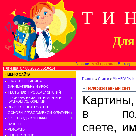
Т И 
Для 
Главная
Мой профиль
Выход
В
Пятница, 07.08.2026, 05:06:14
»
МЕНЮ САЙТА
Главная
»
Статьи
»
МИНЕРАЛЫ И
ГЛАВНАЯ СТРАНИЦА
ЗАНИМАТЕЛЬНЫЙ УРОК
Поляризованный свет
ТЕСТЫ ДЛЯ ПРОВЕРКИ ЗНАНИЙ
Kартины,
ПРОИЗВЕДЕНИЯ ЛИТЕРАТУРЫ В
КРАТКОМ ИЗЛОЖЕНИИ
ВЕЛИКОЛЕПНАЯ СОТНЯ
в поля
ОСНОВЫ ПРАВОСЛАВНОЙ КУЛЬТУРЫ
КРОССВОДЫ К УРОКАМ
свете, и
ЗАЧЕТЫ
РЕФЕРАТЫ
ПОСЛЕ УРОКОВ