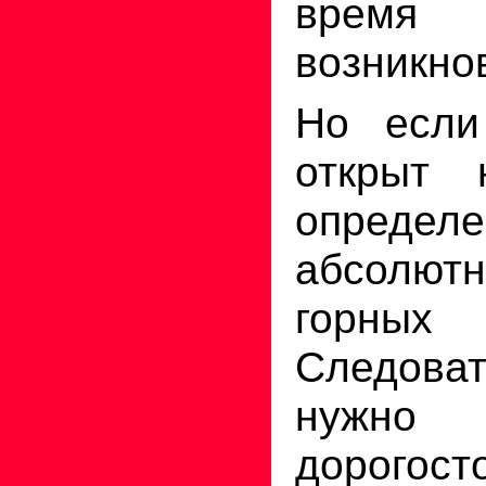
вре
возникно
Но если
открыт 
определе
абсолютн
горных
Следов
нужно 
дорогост