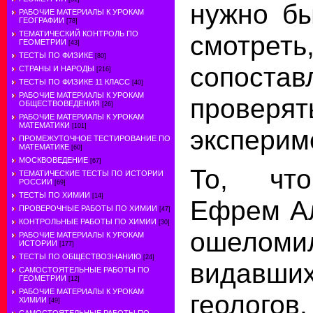
нужно бы
РАБОЧИЕ МАТЕРИАЛЫ К УРОКАМ
ГЕОГРАФИИ
[78]
ТЕМАТИЧЕСКИЙ КОНТРОЛЬ ПО
смотрет
ГЕОМЕТРИИ
[43]
ТЕСТЫ ПО ФИЗИКЕ
[80]
сопостав
СТРАНЫ И НАРОДЫ
[216]
ТЕСТЫ ПО ФИЗИКЕ 11 КЛАСС
[40]
РАБОЧИЕ МАТЕРИАЛЫ К УРОКАМ
проверят
ОБЩЕСТВОВЕДЕНИЯ
[26]
РАБОЧИЕ МАТЕРИАЛЫ К УРОКАМ
МАТЕМАТИКИ
[101]
эксперим
ПРОМЕЖУТОЧНОЕ ТЕСТИРОВАНИЕ ПО
МАТЕМАТИКЕ
[60]
МОСКВОВЕДЕНИЕ
[67]
То, чт
ТЕМАТИЧЕСКИЕ ТЕСТЫ ПО ИСТОРИИ
РОССИИ
[69]
ТЕСТЫ ПО ХИМИИ
[14]
Ефрем Ал
ПРОВЕРОЧНЫЕ РАБОТЫ ПО ХИМИИ
[47]
КОНТРОЛЬНЫЕ РАБОТЫ ПО ХИМИИ
[30]
ошело
РАБОЧИЕ МАТЕРИАЛЫ К УРОКАМ
ИСТОРИИ
[177]
ТЕСТЫ ПО ОБЩЕСТВОЗНАНИЮ
[24]
видав
САМОСТОЯТЕЛЬНЫЕ РАБОТЫ ПО
ГЕОМЕТРИИ
[12]
РАБОЧИЕ МАТЕРИАЛЫ К УРОКАМ
геологов
ХИМИИ
[49]