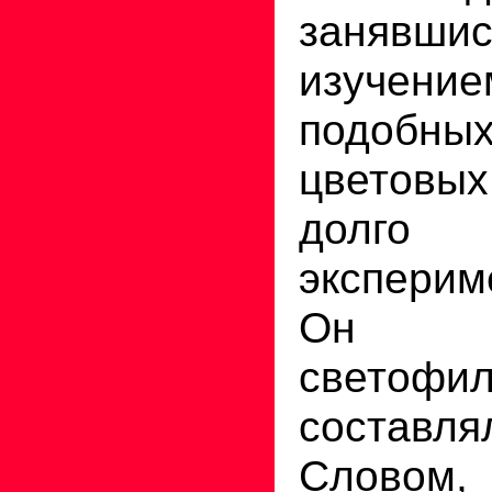
занявши
изучен
подоб
цветов
долго
эксперим
Он п
светофил
составля
Словом, 