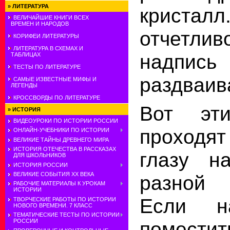
»
ЛИТЕРАТУРА
кристалл
ВЕЛИЧАЙШИЕ КНИГИ ВСЕХ
ВРЕМЕН И НАРОДОВ
отчетлив
КОРИФЕИ ЛИТЕРАТУРЫ
ЛИТЕРАТУРА В СХЕМАХ И
надпись
ТАБЛИЦАХ
ТЕСТЫ ПО ЛИТЕРАТУРЕ
раздваив
САМЫЕ ИЗВЕСТНЫЕ МИФЫ И
ЛЕГЕНДЫ
КРОССВОРДЫ ПО ЛИТЕРАТУРЕ
Вот эт
»
ИСТОРИЯ
ВИДЕОУРОКИ ПО ИСТОРИИ РОССИИ
проход
ОНЛАЙН-УЧЕБНИКИ ПО ИСТОРИИ
ВЕЛИКИЕ ТАЙНЫ ДРЕВНЕГО МИРА
ИСТОРИЯ ОТЕЧЕСТВА В РАССКАЗАХ
глазу н
ДЛЯ ШКОЛЬНИКОВ
ИСТОРИЯ РОССИИ
ВЕЛИКИЕ СОБЫТИЯ ХХ ВЕКА
разной
РАБОЧИЕ МАТЕРИАЛЫ К УРОКАМ
ИСТОРИИ
Если н
ТВОРЧЕСКИЕ РАБОТЫ ПО ИСТОРИИ
НОВОГО ВРЕМЕНИ. 7 КЛАСС
ТЕМАТИЧЕСКИЕ ТЕСТЫ ПО ИСТОРИИ
поместит
РОССИИ