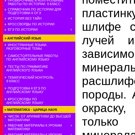
ПРОВЕРОЧНЫЕ И КОНТРОЛЬНЫЕ
РАБОТЫ ПО ИСТОРИИ. 9 КЛАСС
пластинк
СПРАВОЧНИК ПО ИСТОРИИ ДЛЯ
ПОДГОТОВКИ К ОГЭ
ИСТОРИЯ БЕЗ ТАЙН
шлифе с
КРОССВОРДЫ ПО ИСТОРИИ
ЕГЭ ПО ИСТОРИИ
лучей и
»
АНГЛИЙСКИЙ ЯЗЫК
ИНОСТРАННЫЕ ЯЗЫКИ.
РАЗГОВОРНЫЕ ТЕМЫ
завис
САМОСТОЯТЕЛЬНЫЕ РАБОТЫ
ПО АНГЛИЙСКОМУ ЯЗЫКУ
минераль
ТЕСТЫ ПО ГРАММАТИКЕ
АНГЛИЙСКОГО ЯЗЫКА
расшлиф
ТЕМАТИЧЕСКИЙ КОНТРОЛЬ.
9 КЛАСС
ПОДГОТОВКА К ЕГЭ ПО
породы. 
АНГЛИЙСКОМУ ЯЗЫКУ
КРОССВОРДЫ ПО
АНГЛИЙСКОМУ ЯЗЫКУ
окраску,
»
МАТЕМАТИКА - ЦАРИЦА НАУК
ЧИСЛА: ОТ АРИФМЕТИКИ ДО ВЫСШЕЙ
тольк
МАТЕМАТИКИ
РАБОЧИЕ МАТЕРИАЛЫ К УРОКАМ
МАТЕМАТИКИ
минерала
РАБОЧИЕ МАТЕРИАЛЫ К УРОКАМ