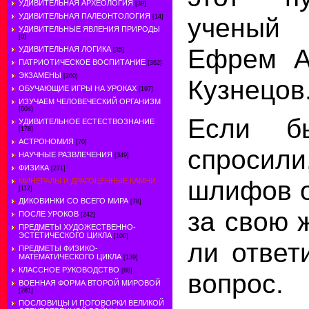
УДИВИТЕЛЬНАЯ АРХЕОЛОГИЯ
[39]
УДИВИТЕЛЬНАЯ ПАЛЕОНТОЛОГИЯ
ученый 
[14]
УДИВИТЕЛЬНЫЕ ЯВЛЕНИЯ ПРИРОДЫ
[0]
Ефрем А
УДИВИТЕЛЬНАЯ ЛОГИКА
[35]
ПАТРИОТИЧЕСКОЕ ВОСПИТАНИЕ
[362]
ЭКЗАМЕНЫ
[260]
Кузнецов
ОБУЧАЮЩИЕ ИГРЫ НА УРОКАХ
[197]
ИЗУЧАЕМ ЧЕЛОВЕЧЕСКИЙ ОРГАНИЗМ
[604]
Если б
УДИВИТЕЛЬНОЕ ЕСТЕСТВОЗНАНИЕ
[178]
АСТРОНОМИЯ
[70]
спроси
НАУЧНЫЕ РАЗВЛЕЧЕНИЯ
[349]
ФИЗИКА
[271]
шлифов о
МИНЕРАЛЫ И ДРАГОЦЕННЫЕ КАМНИ
[112]
ДИКОВИНКИ СО ВСЕГО МИРА
[78]
за свою 
ПОСЛЕ УРОКОВ
[242]
ПРЕДМЕТЫ ХУДОЖЕСТВЕННО-
ЭСТЕТИЧЕСКОГО ЦИКЛА
[100]
ли ответ
ПРЕДМЕТЫ ФИЗИКО-
МАТЕМАТИЧЕСКОГО ЦИКЛА
[139]
КЛАССНОЕ РУКОВОДСТВО
[88]
вопрос
ВОЕННАЯ ФОРМА ВТОРОЙ МИРОВОЙ
[281]
ПОСЛОВИЦЫ И ПОГОВОРКИ ВЕЛИКОЙ