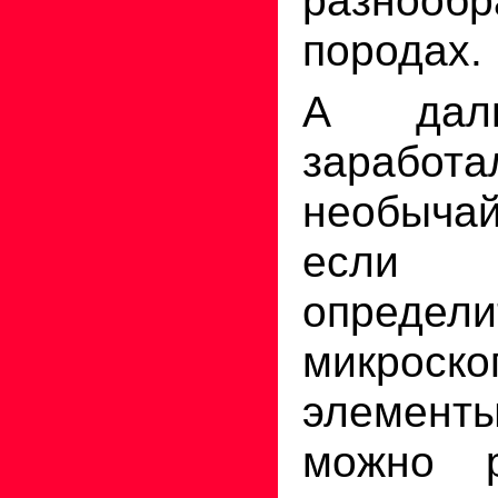
породах.
А дал
заработа
необыч
если
опред
микрос
элементы
можно р