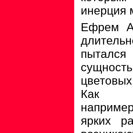
инерция 
Ефрем А
длител
пытался 
сущнос
цветовы
Как о
наприме
ярких ра