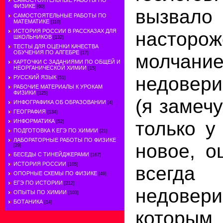
САМОСТОЯТЕЛЬНЫЕ РАБОТЫ ПО
ФИЗИКЕ
[60]
вызвал
САМОСТОЯТЕЛЬНЫЕ РАБОТЫ ПО
МАТЕМАТИКЕ
[110]
насторож
ИСТОРИЯ РОССИИ В РАССКАЗАХ ДЛЯ
ШКОЛЬНИКОВ
[132]
ТЕСТЫ ДЛЯ ОЦЕНКИ КАЧЕСТВА
ОБУЧЕНИЯ ПО АЛГЕБРЕ
молчан
[17]
КАРТОЧКИ С ЗАДАНИЯМИ ПО ОБЩЕЙ И
НЕОРГАНИЧЕСКОЙ ХИМИИ
[15]
недовери
РУССКИЙ ЯЗЫК
[51]
РАБОЧИЕ МАТЕРИАЛЫ К УРОКАМ
ФИЗИКИ
[125]
(я замечу
ИНФОГРАФИКА ОБ ОБРАЗОВАНИИ
[4]
ГЕОГРАФИЯ
[134]
только у
ИНФОРМАТИКА
[52]
ПОДГОТОВКА К ЕГЭ ПО ХИМИИ
[21]
ЛАБОРАТОРНЫЕ РАБОТЫ ПО ФИЗИКЕ
новое, 
[29]
БЕСЕДЫ С ТИНЕЙДЖЕРАМИ
[167]
ИСТОРИЯ РОССИИ
[105]
всегда
ОПОРНЫЕ СХЕМЫ ПО ФИЗИКЕ
[49]
ЕГЭ ПО ИСТОРИИ
[212]
недовер
ОПЫТЫ ПО ХИМИИ
[103]
БОТАНИКА
[14]
которым