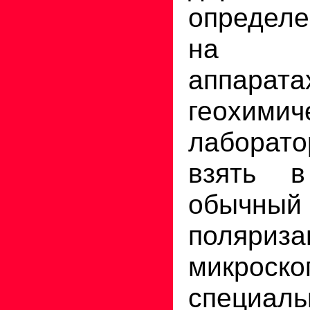
определе
на сп
аппа
геохимич
лаборат
взять в
обычный
поляриза
микр
специал