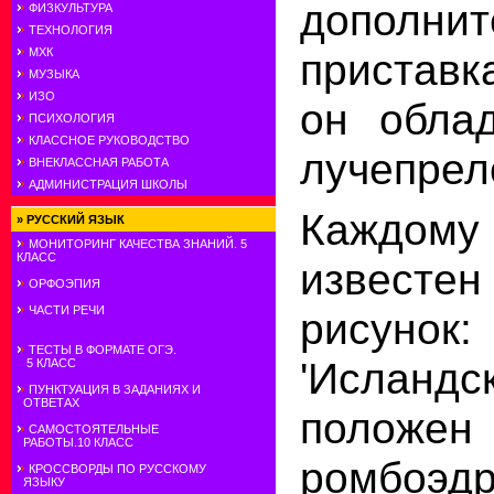
дополнит
ФИЗКУЛЬТУРА
ТЕХНОЛОГИЯ
приставк
МХК
МУЗЫКА
ИЗО
он обла
ПСИХОЛОГИЯ
КЛАССНОЕ РУКОВОДСТВО
лучепрел
ВНЕКЛАССНАЯ РАБОТА
АДМИНИСТРАЦИЯ ШКОЛЫ
Каждом
»
РУССКИЙ ЯЗЫК
МОНИТОРИНГ КАЧЕСТВА ЗНАНИЙ. 5
КЛАСС
извес
ОРФОЭПИЯ
ЧАСТИ РЕЧИ
рисунок
ТЕСТЫ В ФОРМАТЕ ОГЭ.
'Ислан
5 КЛАСС
ПУНКТУАЦИЯ В ЗАДАНИЯХ И
ОТВЕТАХ
положен
САМОСТОЯТЕЛЬНЫЕ
РАБОТЫ.10 КЛАСС
ромбоэдр
КРОССВОРДЫ ПО РУССКОМУ
ЯЗЫКУ