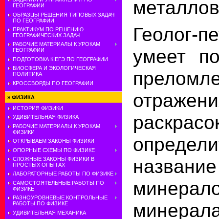
металлов
ГЕОГРАФИИ
ОБРАЗЦЫ РЕШЕНИЯ ТИПОВЫХ ЗАДАЧ
ПО ГЕОГРАФИИ
Геолог-п
ПРАКТИКУМ ПО РЕШЕНИЮ
ГЕОГРАФИЧЕСКИХ ЗАДАЧ
РАБОЧИЕ МАТЕРИАЛЫ К УРОКАМ
умеет по
ГЕОГРАФИИ
ПОДГОТОВКА К ЕГЭ ПО ГЕОГРАФИИ
БИОСФЕРА И ЭКОЛОГИЧЕСКАЯ
прелом
ПОЛИТИКА
КРОССВОРДЫ ПО ГЕОГРАФИИ
отражен
»
ФИЗИКА
ИСТОРИЯ ФИЗИКИ
раскра
УДИВИТЕЛЬНАЯ ФИЗИКА
РАБОЧИЕ МАТЕРИАЛЫ К УРОКАМ
ФИЗИКИ
определ
ОТКРЫВАЕМ ЗАКОНЫ ФИЗИКИ
ОПОРНЫЕ СХЕМЫ ПО ФИЗИКЕ
назва
СЛОЖНЫЕ ЗАКОНЫ ФИЗИКИ В
ПРОСТЫХ ОПЫТАХ
ЛАБОРАТОРНЫЕ РАБОТЫ ПО ФИЗИКЕ
минера
САМОСТОЯТЕЛЬНЫЕ РАБОТЫ ПО
ФИЗИКЕ
РАЗНОУРОВНЕВЫЕ КОНТРОЛЬНЫЕ
минерала
РАБОТЫ ПО ФИЗИКЕ
УДИВИТЕЛЬНАЯ МЕХАНИКА