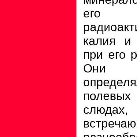
его ин
радиоакт
калия и
при его 
Они
опред
полевы
слюдах,
встреч
разнообр