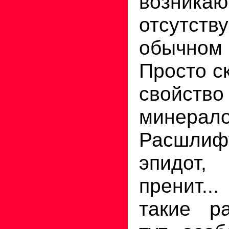
возникаю
отсутс
обычно
Просто ск
свойств
минерало
Расшли
эпидот
пренит..
такие ра