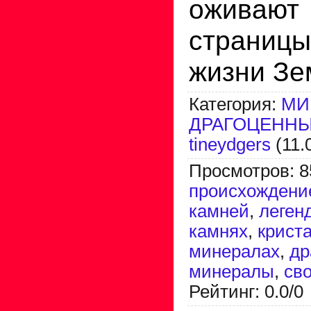
оживаю
страни
жизни Зе
Категория
:
МИ
ДРАГОЦЕННЫ
tineydgers
(11.
Просмотров
:
8
происхождени
камней
,
леген
камнях
,
крист
минералах
,
др
минералы
,
св
Рейтинг
:
0.0
/
0