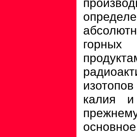
производ
определе
абсолютн
горных
продук
радиоакт
изотопов
калия и
прежнему
основн