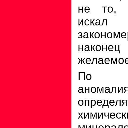
не то, 
искал
законо
након
желаемое
По ц
аномал
определя
химиче
минерал