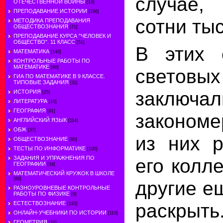
случае,
ОТЕЧЕСТВЕННОЙ ВОЙНЫ
[18]
ПРЕПОДАВАНИЕ ИСТОРИИ
[196]
сотни тыс
МЕТОДИКА ПРЕПОДАВАНИЯ
ОБЩЕСТВОЗНАНИЯ
[71]
ПРЕПОДАВАНИЕ КУРСА "ЧЕЛОВЕК И
ОБЩЕСТВО". 11 КЛАСС
[51]
В этих 
МАТЕМАТИКА
[140]
КОНТРОЛЬНЫЕ РАБОТЫ ПО
МАТЕМАТИКЕ
[90]
светов
ГИА ПО МАТЕМАТИКЕ В 9 КЛАССЕ.
ТИПОВЫЕ ЗАДАНИЯ
[11]
заключа
ИСТОРИЯ
[25]
ЛИТЕРАТУРА
[10]
ГЕОГРАФИЯ
[91]
закономе
АНГЛИЙСКИЙ ЯЗЫК
[114]
ОБЖ
[37]
из них 
ОБЩЕСТВОЗНАНИЕ
[80]
ТЕСТЫ ПО ИНФОРМАТИКЕ
[100]
ЗАДАНИЯ И УПРАЖНЕНИЯ ПО
его колле
ГЕОГРАФИИ
[34]
МАТЕМАТИЧЕСКИЙ КРУЖОК В ШКОЛЕ
[60]
другие е
РАЗНОУРОВНЕВЫЕ КОНТРОЛЬНЫЕ
РАБОТЫ ПО ФИЗИКЕ
[9]
раскрыть
ЕСТЕСТВОЗНАНИЕ
[193]
ОНЛАЙН-УЧЕБНИКИ ПО ИСТОРИИ
[110]
ГЕОМЕТРИЯ
[31]