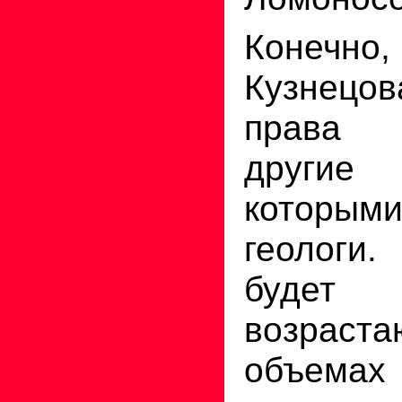
Конечно,
Кузнецов
права 
други
которым
геологи.
буде
возраст
объемах