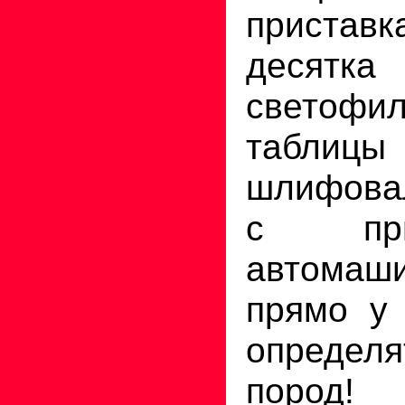
пристав
десятка
светофил
таблиц
шлифова
с пр
автома
прямо у
определ
пород