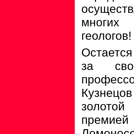
осущест
многих
геологов!
Остается
за сво
профес
Кузнецо
золото
преми
Ломоносо