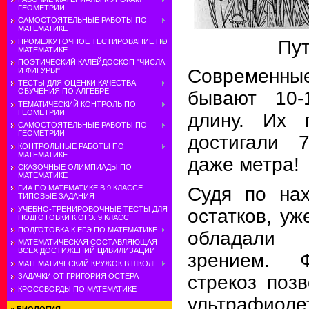
ГЕОМЕТРИИ
САМОСТОЯТЕЛЬНЫЕ РАБОТЫ ПО
МАТЕМАТИКЕ
Пут
ПРОМЕЖУТОЧНОЕ ТЕСТИРОВАНИЕ ПО
МАТЕМАТИКЕ
ПОЭТИЧЕСКИЙ КАЛЕЙДОСКОП "ЧИСЛА
Современные
И ФИГУРЫ"
ТЕСТЫ ДЛЯ ОЦЕНКИ КАЧЕСТВА
ОБУЧЕНИЯ ПО АЛГЕБРЕ
бывают 10-
ТЕМАТИЧЕСКИЙ КОНТРОЛЬ ПО
ГЕОМЕТРИИ
длину. Их 
САМОСТОЯТЕЛЬНЫЕ РАБОТЫ ПО
ГЕОМЕТРИИ
достигали 
КОНТРОЛЬНЫЕ РАБОТЫ ПО
МАТЕМАТИКЕ
даже метра!
СКАЗОЧНЫЕ ОЛИМПИАДЫ ПО
МАТЕМАТИКЕ
Судя по на
ГИА ПО МАТЕМАТИКЕ В 9 КЛАССЕ.
ТИПОВЫЕ ЗАДАНИЯ
УЧЕБНО-ТРЕНИРОВОЧНЫЕ ТЕСТЫ ДЛЯ
остатков, уж
ПОДГОТОВКИ К ОГЭ. 9 КЛАСС
ПОДГОТОВКА К ЕГЭ ПО МАТЕМАТИКЕ
обладали
МАТЕМАТИЧЕСКАЯ СОСТАВЛЯЮЩАЯ
ВСЕХ ДОСТИЖЕНИЙ ЦИВИЛИЗАЦИИ
зрением. Ф
МАТЕМАТИЧЕСКИЙ КРУЖОК В ШКОЛЕ
стрекоз поз
ЗАДАЧКИ ОТ ГРИГОРИЯ ОСТЕРА
КРОССВОРДЫ ПО МАТЕМАТИКЕ
ультрафио