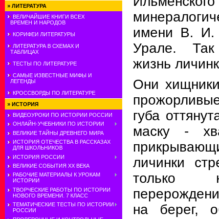
Ильменского
»
ЛИТЕРАТУРА
минералогич
ВЕЛИЧАЙШИЕ КНИГИ ВСЕХ
ВРЕМЕН И НАРОДОВ
имени В. И
КОРИФЕИ ЛИТЕРАТУРЫ
Урале. Так
ЛИТЕРАТУРА В СХЕМАХ И
ТАБЛИЦАХ
жизнь личинк
ТЕСТЫ ПО ЛИТЕРАТУРЕ
САМЫЕ ИЗВЕСТНЫЕ МИФЫ И
Они хищники
ЛЕГЕНДЫ
КРОССВОРДЫ ПО ЛИТЕРАТУРЕ
прожорливые
»
ИСТОРИЯ
губа оттянут
ВИДЕОУРОКИ ПО ИСТОРИИ РОССИИ
ОНЛАЙН-УЧЕБНИКИ ПО ИСТОРИИ
маску - хв
ВЕЛИКИЕ ТАЙНЫ ДРЕВНЕГО МИРА
ИСТОРИЯ ОТЕЧЕСТВА В РАССКАЗАХ
прикрываю
ДЛЯ ШКОЛЬНИКОВ
ИСТОРИЯ РОССИИ
личинки стр
ВЕЛИКИЕ СОБЫТИЯ ХХ ВЕКА
только н
РАБОЧИЕ МАТЕРИАЛЫ К УРОКАМ
ИСТОРИИ
перерожден
ТВОРЧЕСКИЕ РАБОТЫ ПО ИСТОРИИ
НОВОГО ВРЕМЕНИ. 7 КЛАСС
ТЕМАТИЧЕСКИЕ ТЕСТЫ ПО ИСТОРИИ
на берег, 
РОССИИ