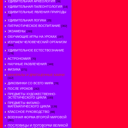
УДИВИТЕЛЬНАЯ АРХЕОЛОГИЯ
[39]
УДИВИТЕЛЬНАЯ ПАЛЕОНТОЛОГИЯ
[14]
УДИВИТЕЛЬНЫЕ ЯВЛЕНИЯ ПРИРОДЫ
[0]
УДИВИТЕЛЬНАЯ ЛОГИКА
[35]
ПАТРИОТИЧЕСКОЕ ВОСПИТАНИЕ
[362]
ЭКЗАМЕНЫ
[260]
ОБУЧАЮЩИЕ ИГРЫ НА УРОКАХ
[197]
ИЗУЧАЕМ ЧЕЛОВЕЧЕСКИЙ ОРГАНИЗМ
[604]
УДИВИТЕЛЬНОЕ ЕСТЕСТВОЗНАНИЕ
[178]
АСТРОНОМИЯ
[70]
НАУЧНЫЕ РАЗВЛЕЧЕНИЯ
[349]
ФИЗИКА
[271]
МИНЕРАЛЫ И ДРАГОЦЕННЫЕ КАМНИ
[112]
ДИКОВИНКИ СО ВСЕГО МИРА
[78]
ПОСЛЕ УРОКОВ
[242]
ПРЕДМЕТЫ ХУДОЖЕСТВЕННО-
ЭСТЕТИЧЕСКОГО ЦИКЛА
[100]
ПРЕДМЕТЫ ФИЗИКО-
МАТЕМАТИЧЕСКОГО ЦИКЛА
[139]
КЛАССНОЕ РУКОВОДСТВО
[88]
ВОЕННАЯ ФОРМА ВТОРОЙ МИРОВОЙ
[281]
ПОСЛОВИЦЫ И ПОГОВОРКИ ВЕЛИКОЙ