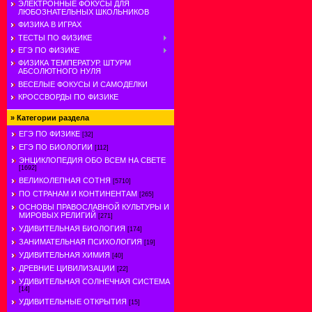
ЭЛЕКТРОННЫЕ ФОКУСЫ ДЛЯ
ЛЮБОЗНАТЕЛЬНЫХ ШКОЛЬНИКОВ
ФИЗИКА В ИГРАХ
ТЕСТЫ ПО ФИЗИКЕ
ЕГЭ ПО ФИЗИКЕ
ФИЗИКА ТЕМПЕРАТУР. ШТУРМ
АБСОЛЮТНОГО НУЛЯ
ВЕСЕЛЫЕ ФОКУСЫ И САМОДЕЛКИ
КРОССВОРДЫ ПО ФИЗИКЕ
»
Категории раздела
ЕГЭ ПО ФИЗИКЕ
[32]
ЕГЭ ПО БИОЛОГИИ
[112]
ЭНЦИКЛОПЕДИЯ ОБО ВСЕМ НА СВЕТЕ
[1692]
ВЕЛИКОЛЕПНАЯ СОТНЯ
[5710]
ПО СТРАНАМ И КОНТИНЕНТАМ
[265]
ОСНОВЫ ПРАВОСЛАВНОЙ КУЛЬТУРЫ И
МИРОВЫХ РЕЛИГИЙ
[271]
УДИВИТЕЛЬНАЯ БИОЛОГИЯ
[174]
ЗАНИМАТЕЛЬНАЯ ПСИХОЛОГИЯ
[19]
УДИВИТЕЛЬНАЯ ХИМИЯ
[40]
ДРЕВНИЕ ЦИВИЛИЗАЦИИ
[22]
УДИВИТЕЛЬНАЯ СОЛНЕЧНАЯ СИСТЕМА
[14]
УДИВИТЕЛЬНЫЕ ОТКРЫТИЯ
[15]