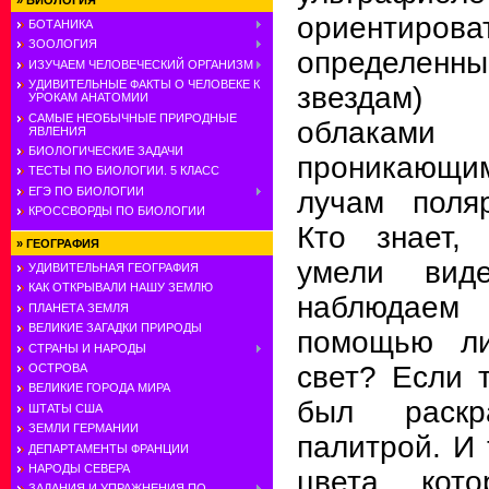
»
БИОЛОГИЯ
ориентир
БОТАНИКА
ЗООЛОГИЯ
определенн
ИЗУЧАЕМ ЧЕЛОВЕЧЕСКИЙ ОРГАНИЗМ
УДИВИТЕЛЬНЫЕ ФАКТЫ О ЧЕЛОВЕКЕ К
звездам)
УРОКАМ АНАТОМИИ
САМЫЕ НЕОБЫЧНЫЕ ПРИРОДНЫЕ
облака
ЯВЛЕНИЯ
БИОЛОГИЧЕСКИЕ ЗАДАЧИ
проникающи
ТЕСТЫ ПО БИОЛОГИИ. 5 КЛАСС
ЕГЭ ПО БИОЛОГИИ
лучам поляр
КРОССВОРДЫ ПО БИОЛОГИИ
Кто знает,
»
ГЕОГРАФИЯ
умели вид
УДИВИТЕЛЬНАЯ ГЕОГРАФИЯ
КАК ОТКРЫВАЛИ НАШУ ЗЕМЛЮ
наблюдаем 
ПЛАНЕТА ЗЕМЛЯ
ВЕЛИКИЕ ЗАГАДКИ ПРИРОДЫ
помощью ли
СТРАНЫ И НАРОДЫ
свет? Если т
ОСТРОВА
ВЕЛИКИЕ ГОРОДА МИРА
был раскр
ШТАТЫ США
ЗЕМЛИ ГЕРМАНИИ
палитрой. И
ДЕПАРТАМЕНТЫ ФРАНЦИИ
НАРОДЫ СЕВЕРА
цвета, кот
ЗАДАНИЯ И УПРАЖНЕНИЯ ПО