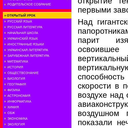
открытие ге
РОДИТЕЛЬСКОЕ СОБРАНИЕ
первыми зав
»
ОТКРЫТЫЙ УРОК
Над гигантс
РУССКИЙ ЯЗЫК
РУССКАЯ ЛИТЕРАТУРА
папоротника
НАЧАЛЬНАЯ ШКОЛА
парит изя
УКРАИНСКИЙ ЯЗЫК
ИНОСТРАННЫЕ ЯЗЫКИ
освоившее 
УКРАИНСКАЯ ЛИТЕРАТУРА
ЗАРУБЕЖНАЯ ЛИТЕРАТУРА
вертика
МАТЕМАТИКА
вертикал
ИСТОРИЯ
ОБЩЕСТВОЗНАНИЕ
способность
БИОЛОГИЯ
скорости в п
ГЕОГРАФИЯ
ФИЗИКА
воздухе над 
АСТРОНОМИЯ
ИНФОРМАТИКА
авиаконстр
ХИМИЯ
воздушном 
ОБЖ
ЭКОНОМИКА
показали не
ЭКОЛОГИЯ