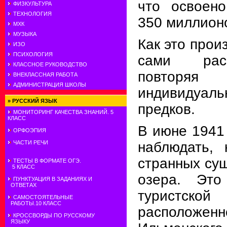
что освоен
ФИЗКУЛЬТУРА
ТЕХНОЛОГИЯ
350 миллионо
МХК
МУЗЫКА
Как это прои
ИЗО
ПСИХОЛОГИЯ
сами рас
КЛАССНОЕ РУКОВОДСТВО
повтор
ВНЕКЛАССНАЯ РАБОТА
АДМИНИСТРАЦИЯ ШКОЛЫ
индивидуаль
»
РУССКИЙ ЯЗЫК
предков.
МОНИТОРИНГ КАЧЕСТВА ЗНАНИЙ. 5
КЛАСС
В июне 1941
ОРФОЭПИЯ
наблюдать, 
ЧАСТИ РЕЧИ
странных сущ
ТЕСТЫ В ФОРМАТЕ ОГЭ.
5 КЛАСС
озера. Эт
ПУНКТУАЦИЯ В ЗАДАНИЯХ И
ОТВЕТАХ
турист
САМОСТОЯТЕЛЬНЫЕ
РАБОТЫ.10 КЛАСС
расположенн
КРОССВОРДЫ ПО РУССКОМУ
ЯЗЫКУ