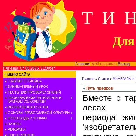
Т И 
Для 
Главная
Мой профиль
Выход
В
Пятница, 07.08.2026, 21:00:47
»
МЕНЮ САЙТА
Главная
»
Статьи
»
МИНЕРАЛЫ И
ГЛАВНАЯ СТРАНИЦА
ЗАНИМАТЕЛЬНЫЙ УРОК
Путь предков
ТЕСТЫ ДЛЯ ПРОВЕРКИ ЗНАНИЙ
Bместе с та
ПРОИЗВЕДЕНИЯ ЛИТЕРАТУРЫ В
КРАТКОМ ИЗЛОЖЕНИИ
лесах ка
ВЕЛИКОЛЕПНАЯ СОТНЯ
ОСНОВЫ ПРАВОСЛАВНОЙ КУЛЬТУРЫ
периода жи
КРОССВОДЫ К УРОКАМ
ЗАЧЕТЫ
'изобретате
РЕФЕРАТЫ
ПОСЛЕ УРОКОВ