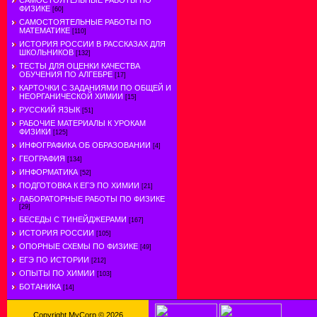
САМОСТОЯТЕЛЬНЫЕ РАБОТЫ ПО
ФИЗИКЕ
[60]
САМОСТОЯТЕЛЬНЫЕ РАБОТЫ ПО
МАТЕМАТИКЕ
[110]
ИСТОРИЯ РОССИИ В РАССКАЗАХ ДЛЯ
ШКОЛЬНИКОВ
[132]
ТЕСТЫ ДЛЯ ОЦЕНКИ КАЧЕСТВА
ОБУЧЕНИЯ ПО АЛГЕБРЕ
[17]
КАРТОЧКИ С ЗАДАНИЯМИ ПО ОБЩЕЙ И
НЕОРГАНИЧЕСКОЙ ХИМИИ
[15]
РУССКИЙ ЯЗЫК
[51]
РАБОЧИЕ МАТЕРИАЛЫ К УРОКАМ
ФИЗИКИ
[125]
ИНФОГРАФИКА ОБ ОБРАЗОВАНИИ
[4]
ГЕОГРАФИЯ
[134]
ИНФОРМАТИКА
[52]
ПОДГОТОВКА К ЕГЭ ПО ХИМИИ
[21]
ЛАБОРАТОРНЫЕ РАБОТЫ ПО ФИЗИКЕ
[29]
БЕСЕДЫ С ТИНЕЙДЖЕРАМИ
[167]
ИСТОРИЯ РОССИИ
[105]
ОПОРНЫЕ СХЕМЫ ПО ФИЗИКЕ
[49]
ЕГЭ ПО ИСТОРИИ
[212]
ОПЫТЫ ПО ХИМИИ
[103]
БОТАНИКА
[14]
Copyright MyCorp © 2026