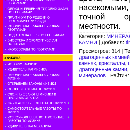
ГЕОГРАФИИ
насекомыми
ОБРАЗЦЫ РЕШЕНИЯ ТИПОВЫХ ЗАДАЧ
ПО ГЕОГРАФИИ
точной о
ПРАКТИКУМ ПО РЕШЕНИЮ
ГЕОГРАФИЧЕСКИХ ЗАДАЧ
местности.
РАБОЧИЕ МАТЕРИАЛЫ К УРОКАМ
ГЕОГРАФИИ
Категория
:
МИНЕРА
ПОДГОТОВКА К ЕГЭ ПО ГЕОГРАФИИ
БИОСФЕРА И ЭКОЛОГИЧЕСКАЯ
КАМНИ
|
Добавил
:
t
ПОЛИТИКА
КРОССВОРДЫ ПО ГЕОГРАФИИ
Просмотров
:
814
|
Те
драгоценных камней
»
ФИЗИКА
камнях
,
кристаллы
,
ИСТОРИЯ ФИЗИКИ
драгоценные камни
,
УДИВИТЕЛЬНАЯ ФИЗИКА
минералов
|
Рейтинг
РАБОЧИЕ МАТЕРИАЛЫ К УРОКАМ
ФИЗИКИ
ОТКРЫВАЕМ ЗАКОНЫ ФИЗИКИ
ОПОРНЫЕ СХЕМЫ ПО ФИЗИКЕ
СЛОЖНЫЕ ЗАКОНЫ ФИЗИКИ В
ПРОСТЫХ ОПЫТАХ
ЛАБОРАТОРНЫЕ РАБОТЫ ПО ФИЗИКЕ
САМОСТОЯТЕЛЬНЫЕ РАБОТЫ ПО
ФИЗИКЕ
РАЗНОУРОВНЕВЫЕ КОНТРОЛЬНЫЕ
РАБОТЫ ПО ФИЗИКЕ
УДИВИТЕЛЬНАЯ МЕХАНИКА