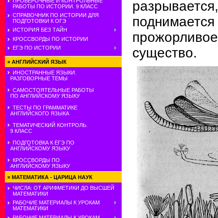
ПРОВЕРОЧНЫЕ И КОНТРОЛЬНЫЕ
разрывает
РАБОТЫ ПО ИСТОРИИ. 9 КЛАСС
СПРАВОЧНИК ПО ИСТОРИИ ДЛЯ
поднимае
ПОДГОТОВКИ К ОГЭ
ИСТОРИЯ БЕЗ ТАЙН
прожорли
КРОССВОРДЫ ПО ИСТОРИИ
ЕГЭ ПО ИСТОРИИ
существо.
»
АНГЛИЙСКИЙ ЯЗЫК
ИНОСТРАННЫЕ ЯЗЫКИ.
РАЗГОВОРНЫЕ ТЕМЫ
САМОСТОЯТЕЛЬНЫЕ РАБОТЫ
ПО АНГЛИЙСКОМУ ЯЗЫКУ
ТЕСТЫ ПО ГРАММАТИКЕ
АНГЛИЙСКОГО ЯЗЫКА
ТЕМАТИЧЕСКИЙ КОНТРОЛЬ.
9 КЛАСС
ПОДГОТОВКА К ЕГЭ ПО
АНГЛИЙСКОМУ ЯЗЫКУ
КРОССВОРДЫ ПО
АНГЛИЙСКОМУ ЯЗЫКУ
»
МАТЕМАТИКА - ЦАРИЦА НАУК
ЧИСЛА: ОТ АРИФМЕТИКИ ДО ВЫСШЕЙ
МАТЕМАТИКИ
РАБОЧИЕ МАТЕРИАЛЫ К УРОКАМ
МАТЕМАТИКИ
РАБОЧИЕ МАТЕРИАЛЫ К УРОКАМ