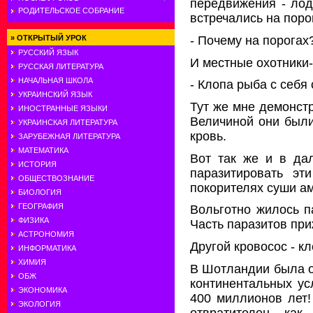
передвижения - лод
РОДИТЕЛЬСКОЕ СОБРАНИЕ
встречались на поро
- Почему на порогах
»
ОТКРЫТЫЙ УРОК
РУССКИЙ ЯЗЫК
И местные охотники
РУССКАЯ ЛИТЕРАТУРА
НАЧАЛЬНАЯ ШКОЛА
- Клопа рыба с себя 
УКРАИНСКИЙ ЯЗЫК
Тут же мне демонст
ИНОСТРАННЫЕ ЯЗЫКИ
Величиной они был
УКРАИНСКАЯ ЛИТЕРАТУРА
кровь.
ЗАРУБЕЖНАЯ ЛИТЕРАТУРА
МАТЕМАТИКА
Вот так же и в дал
ИСТОРИЯ
паразитировать эт
ОБЩЕСТВОЗНАНИЕ
покорителях суши а
БИОЛОГИЯ
ГЕОГРАФИЯ
Вольготно жилось п
ФИЗИКА
Часть паразитов при
АСТРОНОМИЯ
Другой кровосос - к
ИНФОРМАТИКА
ХИМИЯ
В Шотландии была о
ОБЖ
континентальных ус
ЭКОНОМИКА
400 миллионов лет!
ЭКОЛОГИЯ
отвратителен, ка