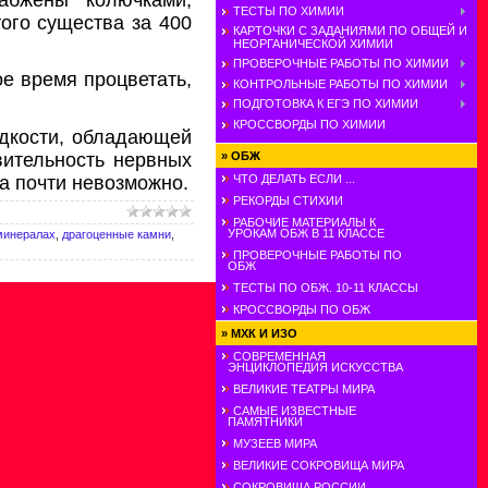
ТЕСТЫ ПО ХИМИИ
ого существа за 400
КАРТОЧКИ С ЗАДАНИЯМИ ПО ОБЩЕЙ И
НЕОРГАНИЧЕСКОЙ ХИМИИ
ПРОВЕРОЧНЫЕ РАБОТЫ ПО ХИМИИ
е время процветать,
КОНТРОЛЬНЫЕ РАБОТЫ ПО ХИМИИ
ПОДГОТОВКА К ЕГЭ ПО ХИМИИ
КРОССВОРДЫ ПО ХИМИИ
идкости, обладающей
вительность нервных
»
ОБЖ
ща почти невозможно.
ЧТО ДЕЛАТЬ ЕСЛИ ...
РЕКОРДЫ СТИХИИ
РАБОЧИЕ МАТЕРИАЛЫ К
УРОКАМ ОБЖ В 11 КЛАССЕ
минералах
,
драгоценные камни
,
ПРОВЕРОЧНЫЕ РАБОТЫ ПО
ОБЖ
ТЕСТЫ ПО ОБЖ. 10-11 КЛАССЫ
КРОССВОРДЫ ПО ОБЖ
»
МХК И ИЗО
СОВРЕМЕННАЯ
ЭНЦИКЛОПЕДИЯ ИСКУССТВА
ВЕЛИКИЕ ТЕАТРЫ МИРА
САМЫЕ ИЗВЕСТНЫЕ
ПАМЯТНИКИ
МУЗЕЕВ МИРА
ВЕЛИКИЕ СОКРОВИЩА МИРА
СОКРОВИЩА РОССИИ