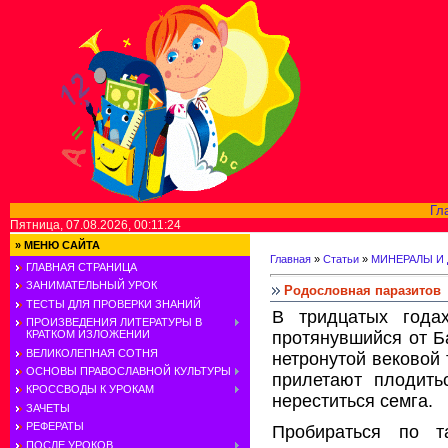
Гл
Пятница, 07.08.2026, 00:11:24
»
МЕНЮ САЙТА
Главная
»
Статьи
»
МИНЕРАЛЫ И
ГЛАВНАЯ СТРАНИЦА
ЗАНИМАТЕЛЬНЫЙ УРОК
Родословная паразитов
ТЕСТЫ ДЛЯ ПРОВЕРКИ ЗНАНИЙ
B тридцатых года
ПРОИЗВЕДЕНИЯ ЛИТЕРАТУРЫ В
протянувшийся от Ба
КРАТКОМ ИЗЛОЖЕНИИ
ВЕЛИКОЛЕПНАЯ СОТНЯ
нетронутой вековой 
ОСНОВЫ ПРАВОСЛАВНОЙ КУЛЬТУРЫ
прилетают плодить
КРОССВОДЫ К УРОКАМ
нереститься семга.
ЗАЧЕТЫ
РЕФЕРАТЫ
Пробираться по т
ПОСЛЕ УРОКОВ