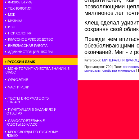
ФИЗКУЛЬТУРА
позволяющими цепля
ТЕХНОЛОГИЯ
миллионов лет почти
МХК
МУЗЫКА
Клещ сделал удивит
ИЗО
сохраняя свой обли
ПСИХОЛОГИЯ
Прежде чем впиться
КЛАССНОЕ РУКОВОДСТВО
обезболивающими св
ВНЕКЛАССНАЯ РАБОТА
окончаний. Миг - и 
АДМИНИСТРАЦИЯ ШКОЛЫ
Категория
:
МИНЕРАЛЫ И ДРАГО
»
РУССКИЙ ЯЗЫК
Просмотров
:
720
|
Теги
:
происхож
МОНИТОРИНГ КАЧЕСТВА ЗНАНИЙ. 5
минералы
,
свойства минералов
|
КЛАСС
ОРФОЭПИЯ
ЧАСТИ РЕЧИ
ТЕСТЫ В ФОРМАТЕ ОГЭ.
5 КЛАСС
ПУНКТУАЦИЯ В ЗАДАНИЯХ И
ОТВЕТАХ
САМОСТОЯТЕЛЬНЫЕ
РАБОТЫ.10 КЛАСС
КРОССВОРДЫ ПО РУССКОМУ
ЯЗЫКУ