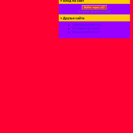
»
Вход на сайт
Войти через uID
Старая форма входа
»
Друзья сайта
Официальный блог
Сообщество uCoz
База знаний uCoz