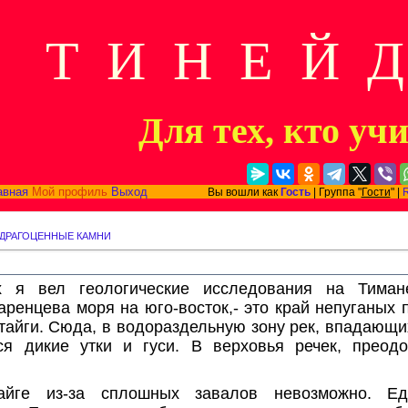
Т И Н Е Й 
Для тех, кто уч
авная
Мой профиль
Выход
Вы вошли как
Гость
| Группа "
Гости
" |
 ДРАГОЦЕННЫЕ КАМНИ
х я вел геологические исследования на Тимане
ренцева моря на юго-восток,- это край непуганых 
тайги. Сюда, в водораздельную зону рек, впадающи
ся дикие утки и гуси. В верховья речек, преодо
айге из-за сплошных завалов невозможно. Ед