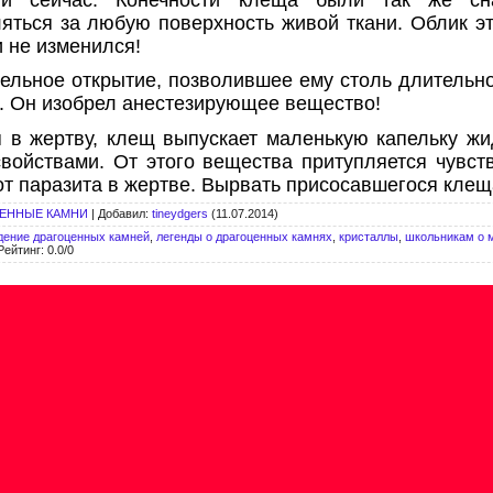
ться за любую поверхность живой ткани. Облик эт
 не изменился!
ельное открытие, позволившее ему столь длительно
к. Он изобрел анестезирующее вещество!
 в жертву, клещ выпускает маленькую капельку ж
ойствами. От этого вещества притупляется чувст
рот паразита в жертве. Вырвать присосавшегося кле
ЦЕННЫЕ КАМНИ
|
Добавил
:
tineydgers
(11.07.2014)
дение драгоценных камней
,
легенды о драгоценных камнях
,
кристаллы
,
школьникам о 
Рейтинг
:
0.0
/
0