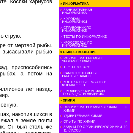
те. Косяки хариусов
»
ИНФОРМАТИКА
ЗАНИМАТЕЛЬНАЯ
ИНФОРМАТИКА
К УРОКАМ
ИНФОРМАТИКИ
СПРАВОЧНИК ПО
ИНФОРМАТИКЕ
 о струю.
ТЕСТЫ ПО ИНФОРМАТИКЕ
КРОССВОРДЫ ПО
ре от мертвой рыбы.
ИНФОРМАТИКЕ
и высасывали рыбью
»
ОБЩЕСТВОЗНАНИЕ
РАБОЧИЕ МАТЕРИАЛЫ К
УРОКАМ В 7 КЛАССЕ
зад, приспособились
ТЕСТЫ. 9 КЛАСС
 рыбах, а потом на
САМОСТОЯТЕЛЬНЫЕ
РАБОТЫ. 9 КЛАСС
КОНТРОЛЬНЫЕ РАБОТЫ В
ФОРМАТЕ ЕГЭ
иллионов лет назад.
ШКОЛЬНЫЕ ОЛИМПИАДЫ
ПО ОБЩЕСТВОВЕДЕНИЮ
мир.
»
ХИМИЯ
ловную.
РАБОЧИЕ МАТЕРИАЛЫ К УРОКАМ
ХИМИИ
цах, накопившихся в
УДИВИТЕЛЬНАЯ ХИМИЯ
лежал в земле почти
ОПЫТЫ ПО ХИМИИ
ик. Он был столь же
ЗАДАЧИ ПО ОРГАНИЧЕСКОЙ ХИМИИ. 10-
11 КЛАССЫ
абжены колючками,