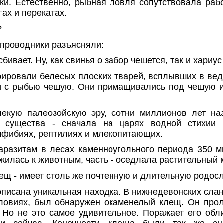
ки. Естественно, рыбная ловля сопутствовала рабо
гах и перекатах.
?
-проводники разъясняли:
сбивает. Ну, как свинья о забор чешется, так и хариус
рировали белесых плоских тварей, всплывших в вед
и с рыбью чешую. Они примащивались под чешую 
екую палеозойскую эру, сотни миллионов лет на
и существа - сначала на царях водной стихии
мфибиях, рептилиях и млекопитающих.
аразитам в лесах каменноугольного периода 350 м
жилась к животным, часть - оседлала растительный 
лещ - имеет столь же почтенную и длительную родос
писана уникальная находка. В нижнедевонских слан
ловиях, был обнаружен окаменелый клещ. Он про
 Но не это самое удивительное. Поражает его обл
к и сейчас. Конечности клеща были так же сн