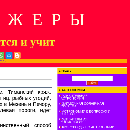
Д Ж Е Р Ы
ится и учит
RSS
»
Поиск
»
АСТРОНОМИЯ
. Тиманский кряж,
УДИВИТЕЛЬНАЯ
птиц, рыбных угодий,
АСТРОНОМИЯ
х в Мезень и Печору,
ЗАГАДОЧНАЯ СОЛНЕЧНАЯ
СИСТЕМА
левая пороги, идет
АСТРОНОМИЯ В ВОПРОСАХ И
ОТВЕТАХ
УДИВИТЕЛЬНАЯ
КОСМОЛОГИЯ
инственный способ
КРОССВОРДЫ ПО АСТРОНОМИИ