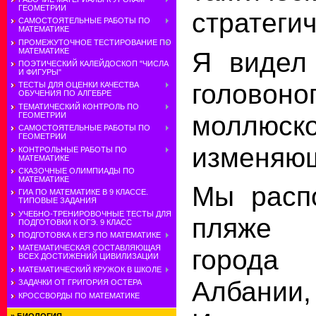
ГЕОМЕТРИИ
стратеги
САМОСТОЯТЕЛЬНЫЕ РАБОТЫ ПО
МАТЕМАТИКЕ
ПРОМЕЖУТОЧНОЕ ТЕСТИРОВАНИЕ ПО
МАТЕМАТИКЕ
Я видел
ПОЭТИЧЕСКИЙ КАЛЕЙДОСКОП "ЧИСЛА
И ФИГУРЫ"
головоно
ТЕСТЫ ДЛЯ ОЦЕНКИ КАЧЕСТВА
ОБУЧЕНИЯ ПО АЛГЕБРЕ
ТЕМАТИЧЕСКИЙ КОНТРОЛЬ ПО
моллюско
ГЕОМЕТРИИ
САМОСТОЯТЕЛЬНЫЕ РАБОТЫ ПО
ГЕОМЕТРИИ
изменяющ
КОНТРОЛЬНЫЕ РАБОТЫ ПО
МАТЕМАТИКЕ
СКАЗОЧНЫЕ ОЛИМПИАДЫ ПО
МАТЕМАТИКЕ
Мы расп
ГИА ПО МАТЕМАТИКЕ В 9 КЛАССЕ.
ТИПОВЫЕ ЗАДАНИЯ
УЧЕБНО-ТРЕНИРОВОЧНЫЕ ТЕСТЫ ДЛЯ
пляже 
ПОДГОТОВКИ К ОГЭ. 9 КЛАСС
ПОДГОТОВКА К ЕГЭ ПО МАТЕМАТИКЕ
МАТЕМАТИЧЕСКАЯ СОСТАВЛЯЮЩАЯ
города
ВСЕХ ДОСТИЖЕНИЙ ЦИВИЛИЗАЦИИ
МАТЕМАТИЧЕСКИЙ КРУЖОК В ШКОЛЕ
Албании
ЗАДАЧКИ ОТ ГРИГОРИЯ ОСТЕРА
КРОССВОРДЫ ПО МАТЕМАТИКЕ