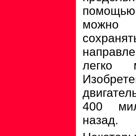
помощь
можно 
сохранят
направ
легко 
Изобр
двигате
400 ми
назад.