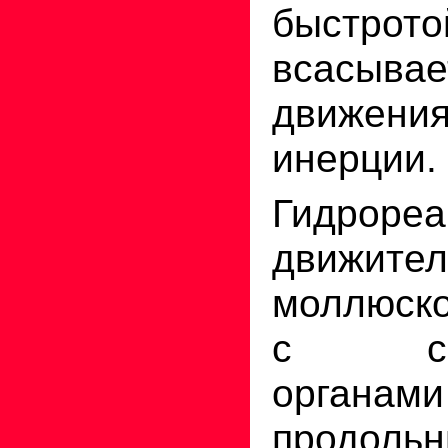
быстро
всасывае
движен
инерции.
Гидрореа
движител
моллюско
с сов
органами
продольн