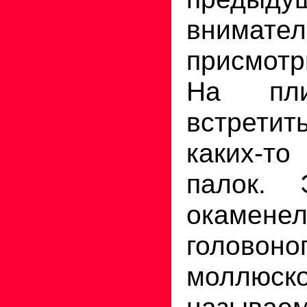
внимател
присмотр
На пли
встрети
каких-
палок.
окамене
головоно
моллюско