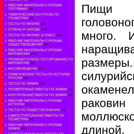
Пищи 
РАБОЧИЕ МАТЕРИАЛЫ К УРОКАМ
ГЕОГРАФИИ
[78]
ТЕМАТИЧЕСКИЙ КОНТРОЛЬ ПО
голово
ГЕОМЕТРИИ
[43]
ТЕСТЫ ПО ФИЗИКЕ
[80]
СТРАНЫ И НАРОДЫ
[216]
много. 
ТЕСТЫ ПО ФИЗИКЕ 11 КЛАСС
[40]
РАБОЧИЕ МАТЕРИАЛЫ К УРОКАМ
наращи
ОБЩЕСТВОВЕДЕНИЯ
[26]
РАБОЧИЕ МАТЕРИАЛЫ К УРОКАМ
МАТЕМАТИКИ
[101]
размер
ПРОМЕЖУТОЧНОЕ ТЕСТИРОВАНИЕ ПО
МАТЕМАТИКЕ
[60]
МОСКВОВЕДЕНИЕ
[67]
силурий
ТЕМАТИЧЕСКИЕ ТЕСТЫ ПО ИСТОРИИ
РОССИИ
[69]
ТЕСТЫ ПО ХИМИИ
[14]
окамене
ПРОВЕРОЧНЫЕ РАБОТЫ ПО ХИМИИ
[47]
КОНТРОЛЬНЫЕ РАБОТЫ ПО ХИМИИ
[30]
раковин
РАБОЧИЕ МАТЕРИАЛЫ К УРОКАМ
ИСТОРИИ
[177]
ТЕСТЫ ПО ОБЩЕСТВОЗНАНИЮ
[24]
моллюско
САМОСТОЯТЕЛЬНЫЕ РАБОТЫ ПО
ГЕОМЕТРИИ
[12]
РАБОЧИЕ МАТЕРИАЛЫ К УРОКАМ
длиной.
ХИМИИ
[49]