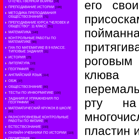
его сво
ОТЕЧЕСТВЕННОЙ ВОЙНЫ
[18]
ПРЕПОДАВАНИЕ ИСТОРИИ
[196]
МЕТОДИКА ПРЕПОДАВАНИЯ
присоск
ОБЩЕСТВОЗНАНИЯ
[71]
ПРЕПОДАВАНИЕ КУРСА "ЧЕЛОВЕК И
ОБЩЕСТВО". 11 КЛАСС
[51]
пойман
МАТЕМАТИКА
[140]
КОНТРОЛЬНЫЕ РАБОТЫ ПО
МАТЕМАТИКЕ
притяг
[90]
ГИА ПО МАТЕМАТИКЕ В 9 КЛАССЕ.
ТИПОВЫЕ ЗАДАНИЯ
[11]
роговы
ИСТОРИЯ
[25]
ЛИТЕРАТУРА
[10]
ГЕОГРАФИЯ
[91]
кл
АНГЛИЙСКИЙ ЯЗЫК
[114]
ОБЖ
[37]
перема
ОБЩЕСТВОЗНАНИЕ
[80]
ТЕСТЫ ПО ИНФОРМАТИКЕ
[100]
рту на
ЗАДАНИЯ И УПРАЖНЕНИЯ ПО
ГЕОГРАФИИ
[34]
МАТЕМАТИЧЕСКИЙ КРУЖОК В ШКОЛЕ
многочис
[60]
РАЗНОУРОВНЕВЫЕ КОНТРОЛЬНЫЕ
РАБОТЫ ПО ФИЗИКЕ
[9]
пластин и
ЕСТЕСТВОЗНАНИЕ
[193]
ОНЛАЙН-УЧЕБНИКИ ПО ИСТОРИИ
[110]
ГЕОМЕТРИЯ
[31]