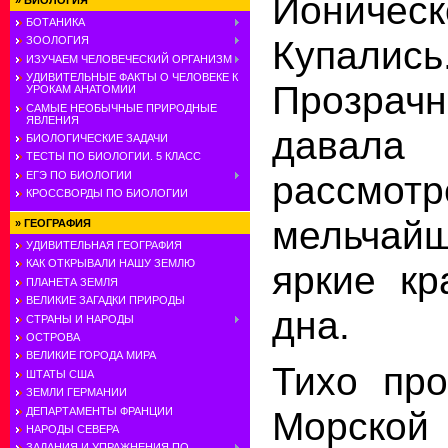
Иониче
»
БИОЛОГИЯ
БОТАНИКА
Купались
ЗООЛОГИЯ
ИЗУЧАЕМ ЧЕЛОВЕЧЕСКИЙ ОРГАНИЗМ
УДИВИТЕЛЬНЫЕ ФАКТЫ О ЧЕЛОВЕКЕ К
Прозра
УРОКАМ АНАТОМИИ
САМЫЕ НЕОБЫЧНЫЕ ПРИРОДНЫЕ
ЯВЛЕНИЯ
давала 
БИОЛОГИЧЕСКИЕ ЗАДАЧИ
ТЕСТЫ ПО БИОЛОГИИ. 5 КЛАСС
рассмотр
ЕГЭ ПО БИОЛОГИИ
КРОССВОРДЫ ПО БИОЛОГИИ
мельчай
»
ГЕОГРАФИЯ
УДИВИТЕЛЬНАЯ ГЕОГРАФИЯ
КАК ОТКРЫВАЛИ НАШУ ЗЕМЛЮ
яркие кр
ПЛАНЕТА ЗЕМЛЯ
ВЕЛИКИЕ ЗАГАДКИ ПРИРОДЫ
дна.
СТРАНЫ И НАРОДЫ
ОСТРОВА
ВЕЛИКИЕ ГОРОДА МИРА
Тихо про
ШТАТЫ США
ЗЕМЛИ ГЕРМАНИИ
Морско
ДЕПАРТАМЕНТЫ ФРАНЦИИ
НАРОДЫ СЕВЕРА
ЗАДАНИЯ И УПРАЖНЕНИЯ ПО