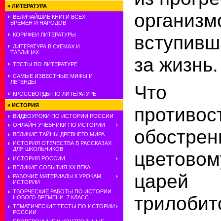
»
ЛИТЕРАТУРА
организм
ВЕЛИЧАЙШИЕ КНИГИ ВСЕХ
ВРЕМЕН И НАРОДОВ
вступив
КОРИФЕИ ЛИТЕРАТУРЫ
ЛИТЕРАТУРА В СХЕМАХ И
ТАБЛИЦАХ
за жизнь.
ТЕСТЫ ПО ЛИТЕРАТУРЕ
САМЫЕ ИЗВЕСТНЫЕ МИФЫ И
ЛЕГЕНДЫ
Что
КРОССВОРДЫ ПО ЛИТЕРАТУРЕ
»
ИСТОРИЯ
противос
ВИДЕОУРОКИ ПО ИСТОРИИ РОССИИ
ОНЛАЙН-УЧЕБНИКИ ПО ИСТОРИИ
обострен
ВЕЛИКИЕ ТАЙНЫ ДРЕВНЕГО МИРА
ИСТОРИЯ ОТЕЧЕСТВА В РАССКАЗАХ
ДЛЯ ШКОЛЬНИКОВ
цветов
ИСТОРИЯ РОССИИ
ВЕЛИКИЕ СОБЫТИЯ ХХ ВЕКА
царей 
РАБОЧИЕ МАТЕРИАЛЫ К УРОКАМ
ИСТОРИИ
ТВОРЧЕСКИЕ РАБОТЫ ПО ИСТОРИИ
трилобит
НОВОГО ВРЕМЕНИ. 7 КЛАСС
ТЕМАТИЧЕСКИЕ ТЕСТЫ ПО ИСТОРИИ
РОССИИ