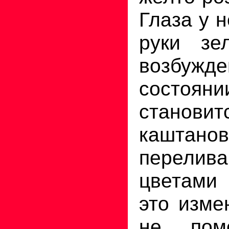
Глаза у 
руки зе
возбужд
состо
станов
каштан
перелив
цветами 
это изме
не помо