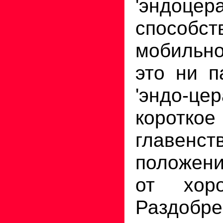
'эндоц
способст
мобильн
это ни п
'эндо-цер
корот
главенст
положени
от хор
Раздобре