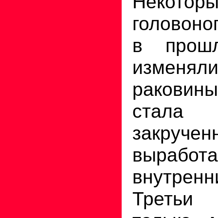
Неко
головоно
в прош
измен
раковин
стала 
закруче
выработ
внутрен
Третьи