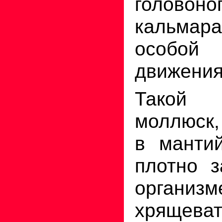
голов
кальма
особо
движения
Такой 
моллюск,
в мантий
плотно з
органи
хрящеват