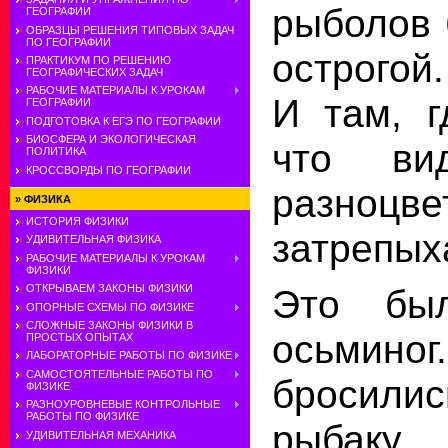
рыболов 
ГЕОГРАФИИ
ОБРАЗЦЫ РЕШЕНИЯ ТИПОВЫХ ЗАДАЧ
ПО ГЕОГРАФИИ
острогой.
ПРАКТИКУМ ПО РЕШЕНИЮ
ГЕОГРАФИЧЕСКИХ ЗАДАЧ
РАБОЧИЕ МАТЕРИАЛЫ К УРОКАМ
И там, г
ГЕОГРАФИИ
ПОДГОТОВКА К ЕГЭ ПО ГЕОГРАФИИ
БИОСФЕРА И ЭКОЛОГИЧЕСКАЯ
что ви
ПОЛИТИКА
КРОССВОРДЫ ПО ГЕОГРАФИИ
разноц
»
ФИЗИКА
ИСТОРИЯ ФИЗИКИ
затрепых
УДИВИТЕЛЬНАЯ ФИЗИКА
РАБОЧИЕ МАТЕРИАЛЫ К УРОКАМ
ФИЗИКИ
Это бы
ОТКРЫВАЕМ ЗАКОНЫ ФИЗИКИ
ОПОРНЫЕ СХЕМЫ ПО ФИЗИКЕ
СЛОЖНЫЕ ЗАКОНЫ ФИЗИКИ В
осьм
ПРОСТЫХ ОПЫТАХ
ЛАБОРАТОРНЫЕ РАБОТЫ ПО ФИЗИКЕ
САМОСТОЯТЕЛЬНЫЕ РАБОТЫ ПО
бросили
ФИЗИКЕ
РАЗНОУРОВНЕВЫЕ КОНТРОЛЬНЫЕ
РАБОТЫ ПО ФИЗИКЕ
рыбаку
УДИВИТЕЛЬНАЯ МЕХАНИКА