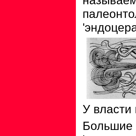
называе
палеонто
'эндоцера
У власти 
Больши