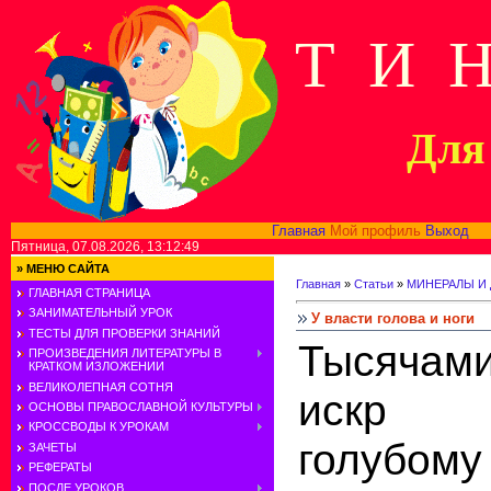
Т И 
Для 
Главная
Мой профиль
Выход
В
Пятница, 07.08.2026, 13:12:49
»
МЕНЮ САЙТА
Главная
»
Статьи
»
МИНЕРАЛЫ И
ГЛАВНАЯ СТРАНИЦА
ЗАНИМАТЕЛЬНЫЙ УРОК
У власти голова и ноги
ТЕСТЫ ДЛЯ ПРОВЕРКИ ЗНАНИЙ
Тысяча
ПРОИЗВЕДЕНИЯ ЛИТЕРАТУРЫ В
КРАТКОМ ИЗЛОЖЕНИИ
ВЕЛИКОЛЕПНАЯ СОТНЯ
искр 
ОСНОВЫ ПРАВОСЛАВНОЙ КУЛЬТУРЫ
КРОССВОДЫ К УРОКАМ
голубому
ЗАЧЕТЫ
РЕФЕРАТЫ
ПОСЛЕ УРОКОВ