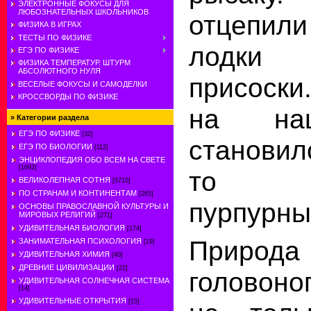
ЭЛЕКТРОННЫЕ ФОКУСЫ ДЛЯ
ЛЮБОЗНАТЕЛЬНЫХ ШКОЛЬНИКОВ
отцепил
ФИЗИКА В ИГРАХ
ТЕСТЫ ПО ФИЗИКЕ
лодки 
ЕГЭ ПО ФИЗИКЕ
ФИЗИКА ТЕМПЕРАТУР. ШТУРМ
АБСОЛЮТНОГО НУЛЯ
присоски
ВЕСЕЛЫЕ ФОКУСЫ И САМОДЕЛКИ
КРОССВОРДЫ ПО ФИЗИКЕ
на наш
»
Категории раздела
ЕГЭ ПО ФИЗИКЕ
[32]
становил
ЕГЭ ПО БИОЛОГИИ
[112]
ЭНЦИКЛОПЕДИЯ ОБО ВСЕМ НА СВЕТЕ
[1692]
то кор
ВЕЛИКОЛЕПНАЯ СОТНЯ
[5710]
ПО СТРАНАМ И КОНТИНЕНТАМ
[265]
пурпурны
ОСНОВЫ ПРАВОСЛАВНОЙ КУЛЬТУРЫ И
МИРОВЫХ РЕЛИГИЙ
[271]
УДИВИТЕЛЬНАЯ БИОЛОГИЯ
[174]
Природа 
ЗАНИМАТЕЛЬНАЯ ПСИХОЛОГИЯ
[19]
УДИВИТЕЛЬНАЯ ХИМИЯ
[40]
ДРЕВНИЕ ЦИВИЛИЗАЦИИ
[22]
головоно
УДИВИТЕЛЬНАЯ СОЛНЕЧНАЯ СИСТЕМА
[14]
УДИВИТЕЛЬНЫЕ ОТКРЫТИЯ
[15]