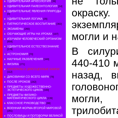
не толь
УДИВИТЕЛЬНАЯ АРХЕОЛОГИЯ
[39]
УДИВИТЕЛЬНАЯ ПАЛЕОНТОЛОГИЯ
[14]
окраску
УДИВИТЕЛЬНЫЕ ЯВЛЕНИЯ ПРИРОДЫ
[0]
УДИВИТЕЛЬНАЯ ЛОГИКА
[35]
экземпл
ПАТРИОТИЧЕСКОЕ ВОСПИТАНИЕ
[362]
ЭКЗАМЕНЫ
[260]
могли и н
ОБУЧАЮЩИЕ ИГРЫ НА УРОКАХ
[197]
ИЗУЧАЕМ ЧЕЛОВЕЧЕСКИЙ ОРГАНИЗМ
[604]
УДИВИТЕЛЬНОЕ ЕСТЕСТВОЗНАНИЕ
В силур
[178]
АСТРОНОМИЯ
[70]
440-410 
НАУЧНЫЕ РАЗВЛЕЧЕНИЯ
[349]
ФИЗИКА
[271]
МИНЕРАЛЫ И ДРАГОЦЕННЫЕ КАМНИ
назад, 
[112]
ДИКОВИНКИ СО ВСЕГО МИРА
[78]
ПОСЛЕ УРОКОВ
[242]
головоно
ПРЕДМЕТЫ ХУДОЖЕСТВЕННО-
ЭСТЕТИЧЕСКОГО ЦИКЛА
[100]
могли,
ПРЕДМЕТЫ ФИЗИКО-
МАТЕМАТИЧЕСКОГО ЦИКЛА
[139]
КЛАССНОЕ РУКОВОДСТВО
[88]
трилобит
ВОЕННАЯ ФОРМА ВТОРОЙ МИРОВОЙ
[281]
ПОСЛОВИЦЫ И ПОГОВОРКИ ВЕЛИКОЙ