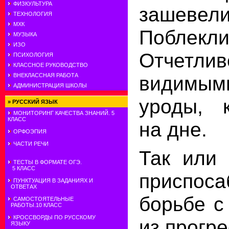
ФИЗКУЛЬТУРА
зашевели
ТЕХНОЛОГИЯ
МХК
Поблек
МУЗЫКА
ИЗО
Отчетл
ПСИХОЛОГИЯ
КЛАССНОЕ РУКОВОДСТВО
ВНЕКЛАССНАЯ РАБОТА
видимы
АДМИНИСТРАЦИЯ ШКОЛЫ
уроды, 
»
РУССКИЙ ЯЗЫК
МОНИТОРИНГ КАЧЕСТВА ЗНАНИЙ. 5
КЛАСС
на дне.
ОРФОЭПИЯ
ЧАСТИ РЕЧИ
Так или 
ТЕСТЫ В ФОРМАТЕ ОГЭ.
5 КЛАСС
приспос
ПУНКТУАЦИЯ В ЗАДАНИЯХ И
ОТВЕТАХ
борьбе с
САМОСТОЯТЕЛЬНЫЕ
РАБОТЫ.10 КЛАСС
КРОССВОРДЫ ПО РУССКОМУ
из прогр
ЯЗЫКУ