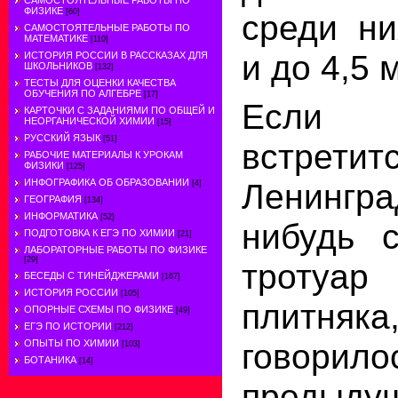
САМОСТОЯТЕЛЬНЫЕ РАБОТЫ ПО
ФИЗИКЕ
[60]
среди ни
САМОСТОЯТЕЛЬНЫЕ РАБОТЫ ПО
МАТЕМАТИКЕ
[110]
и до 4,5 
ИСТОРИЯ РОССИИ В РАССКАЗАХ ДЛЯ
ШКОЛЬНИКОВ
[132]
ТЕСТЫ ДЛЯ ОЦЕНКИ КАЧЕСТВА
ОБУЧЕНИЯ ПО АЛГЕБРЕ
[17]
Если 
КАРТОЧКИ С ЗАДАНИЯМИ ПО ОБЩЕЙ И
НЕОРГАНИЧЕСКОЙ ХИМИИ
[15]
РУССКИЙ ЯЗЫК
[51]
встр
РАБОЧИЕ МАТЕРИАЛЫ К УРОКАМ
ФИЗИКИ
[125]
ИНФОГРАФИКА ОБ ОБРАЗОВАНИИ
Ленингра
[4]
ГЕОГРАФИЯ
[134]
ИНФОРМАТИКА
[52]
нибудь с
ПОДГОТОВКА К ЕГЭ ПО ХИМИИ
[21]
ЛАБОРАТОРНЫЕ РАБОТЫ ПО ФИЗИКЕ
[29]
тротуа
БЕСЕДЫ С ТИНЕЙДЖЕРАМИ
[167]
ИСТОРИЯ РОССИИ
[105]
плитняк
ОПОРНЫЕ СХЕМЫ ПО ФИЗИКЕ
[49]
ЕГЭ ПО ИСТОРИИ
[212]
гово
ОПЫТЫ ПО ХИМИИ
[103]
БОТАНИКА
[14]
предыдущ