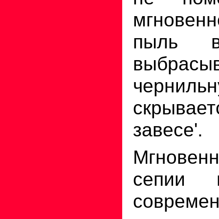
мгновен
пыль в
выбрасы
чернильн
скрывает
завесе'.
Мгнове
сепии 
современ