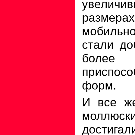
увели
размер
мобильно
стали до
более
приспосо
форм.
И все же
моллюс
достигал