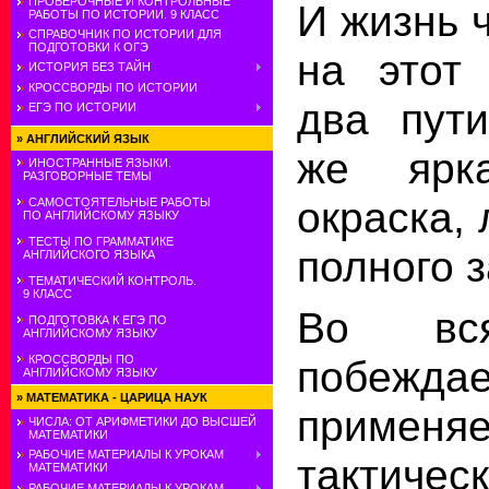
ПРОВЕРОЧНЫЕ И КОНТРОЛЬНЫЕ
И жизнь 
РАБОТЫ ПО ИСТОРИИ. 9 КЛАСС
СПРАВОЧНИК ПО ИСТОРИИ ДЛЯ
ПОДГОТОВКИ К ОГЭ
на этот 
ИСТОРИЯ БЕЗ ТАЙН
КРОССВОРДЫ ПО ИСТОРИИ
два пути
ЕГЭ ПО ИСТОРИИ
»
АНГЛИЙСКИЙ ЯЗЫК
же ярк
ИНОСТРАННЫЕ ЯЗЫКИ.
РАЗГОВОРНЫЕ ТЕМЫ
окраска,
САМОСТОЯТЕЛЬНЫЕ РАБОТЫ
ПО АНГЛИЙСКОМУ ЯЗЫКУ
ТЕСТЫ ПО ГРАММАТИКЕ
полного 
АНГЛИЙСКОГО ЯЗЫКА
ТЕМАТИЧЕСКИЙ КОНТРОЛЬ.
9 КЛАСС
Во вся
ПОДГОТОВКА К ЕГЭ ПО
АНГЛИЙСКОМУ ЯЗЫКУ
побежда
КРОССВОРДЫ ПО
АНГЛИЙСКОМУ ЯЗЫКУ
»
МАТЕМАТИКА - ЦАРИЦА НАУК
примен
ЧИСЛА: ОТ АРИФМЕТИКИ ДО ВЫСШЕЙ
МАТЕМАТИКИ
РАБОЧИЕ МАТЕРИАЛЫ К УРОКАМ
тактич
МАТЕМАТИКИ
РАБОЧИЕ МАТЕРИАЛЫ К УРОКАМ