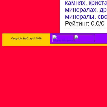
камнях
,
крист
минералах
,
др
минералы
,
св
Рейтинг
:
0.0
/
0
Copyright MyCorp © 2026