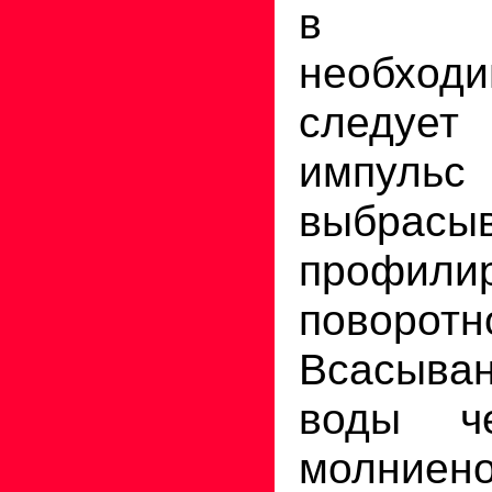
в с
необходи
следуе
импуль
выбрасы
профили
поворо
Всасыва
воды ч
молниен