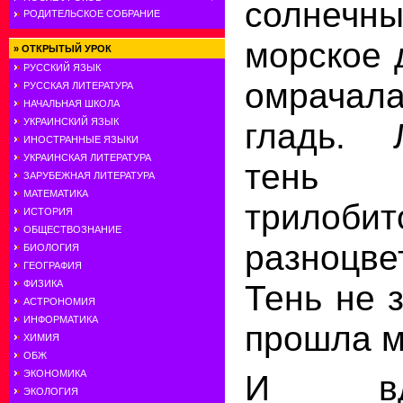
солнеч
РОДИТЕЛЬСКОЕ СОБРАНИЕ
морское 
»
ОТКРЫТЫЙ УРОК
РУССКИЙ ЯЗЫК
омрачал
РУССКАЯ ЛИТЕРАТУРА
НАЧАЛЬНАЯ ШКОЛА
гладь. 
УКРАИНСКИЙ ЯЗЫК
ИНОСТРАННЫЕ ЯЗЫКИ
УКРАИНСКАЯ ЛИТЕРАТУРА
тень 
ЗАРУБЕЖНАЯ ЛИТЕРАТУРА
МАТЕМАТИКА
трилобит
ИСТОРИЯ
ОБЩЕСТВОЗНАНИЕ
разноцв
БИОЛОГИЯ
ГЕОГРАФИЯ
Тень не 
ФИЗИКА
АСТРОНОМИЯ
ИНФОРМАТИКА
прошла м
ХИМИЯ
ОБЖ
ЭКОНОМИКА
И вд
ЭКОЛОГИЯ