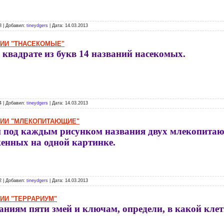
8 | Добавил:
tineydgers
| Дата:
14.03.2013
ГИИ "ТНАСЕКОМЫЕ"
 квадрате из букв 14 названий насекомых.
4 | Добавил:
tineydgers
| Дата:
14.03.2013
ГИИ "МЛЕКОПИТАЮЩИЕ"
под каждым рисунком названия двух млекопита
енных на одной картинке.
2 | Добавил:
tineydgers
| Дата:
14.03.2013
ГИИ "ТЕРРАРИУМ"
аниям пяти змей и ключам, определи, в какой кле