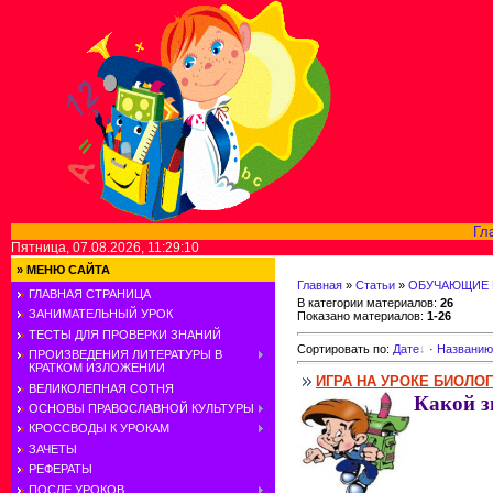
Гл
Пятница, 07.08.2026, 11:29:10
»
МЕНЮ САЙТА
Главная
»
Статьи
»
ОБУЧАЮЩИЕ 
ГЛАВНАЯ СТРАНИЦА
В категории материалов
:
26
ЗАНИМАТЕЛЬНЫЙ УРОК
Показано материалов
:
1-26
ТЕСТЫ ДЛЯ ПРОВЕРКИ ЗНАНИЙ
Сортировать по
:
Дате
·
Названию
ПРОИЗВЕДЕНИЯ ЛИТЕРАТУРЫ В
КРАТКОМ ИЗЛОЖЕНИИ
ИГРА НА УРОКЕ БИОЛ
ВЕЛИКОЛЕПНАЯ СОТНЯ
Какой з
ОСНОВЫ ПРАВОСЛАВНОЙ КУЛЬТУРЫ
КРОССВОДЫ К УРОКАМ
ЗАЧЕТЫ
РЕФЕРАТЫ
ПОСЛЕ УРОКОВ