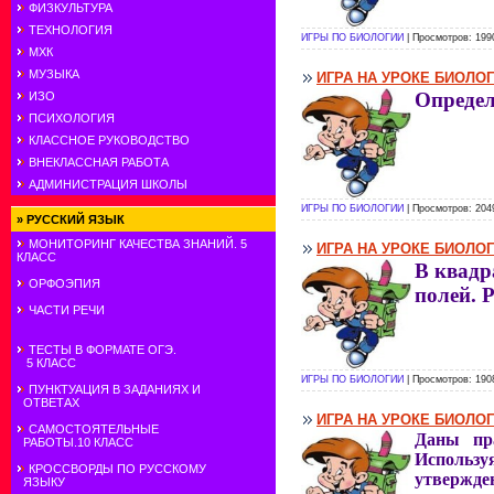
ФИЗКУЛЬТУРА
ТЕХНОЛОГИЯ
ИГРЫ ПО БИОЛОГИИ
| Просмотров: 199
МХК
МУЗЫКА
ИГРА НА УРОКЕ БИОЛОГ
Определ
ИЗО
ПСИХОЛОГИЯ
КЛАССНОЕ РУКОВОДСТВО
ВНЕКЛАССНАЯ РАБОТА
АДМИНИСТРАЦИЯ ШКОЛЫ
ИГРЫ ПО БИОЛОГИИ
| Просмотров: 204
»
РУССКИЙ ЯЗЫК
МОНИТОРИНГ КАЧЕСТВА ЗНАНИЙ. 5
ИГРА НА УРОКЕ БИОЛО
КЛАСС
В квадр
ОРФОЭПИЯ
полей. 
ЧАСТИ РЕЧИ
ТЕСТЫ В ФОРМАТЕ ОГЭ.
5 КЛАСС
ИГРЫ ПО БИОЛОГИИ
| Просмотров: 190
ПУНКТУАЦИЯ В ЗАДАНИЯХ И
ОТВЕТАХ
ИГРА НА УРОКЕ БИОЛО
САМОСТОЯТЕЛЬНЫЕ
Даны пр
РАБОТЫ.10 КЛАСС
Использ
КРОССВОРДЫ ПО РУССКОМУ
утвержде
ЯЗЫКУ