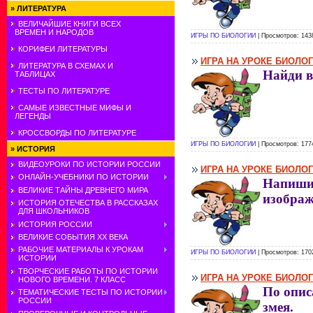
»
ЛИТЕРАТУРА
ВЕЛИЧАЙШИЕ КНИГИ ВСЕХ
ВРЕМЕН И НАРОДОВ
ИГРЫ ПО БИОЛОГИИ
| Просмотров: 143
КОРИФЕИ ЛИТЕРАТУРЫ
ИГРА НА УРОКЕ БИОЛО
ЛИТЕРАТУРА В СХЕМАХ И
Найди в
ТАБЛИЦАХ
ТЕСТЫ ПО ЛИТЕРАТУРЕ
САМЫЕ ИЗВЕСТНЫЕ МИФЫ И
ЛЕГЕНДЫ
КРОССВОРДЫ ПО ЛИТЕРАТУРЕ
ИГРЫ ПО БИОЛОГИИ
| Просмотров: 177
»
ИСТОРИЯ
ВИДЕОУРОКИ ПО ИСТОРИИ РОССИИ
ИГРА НА УРОКЕ БИОЛО
ОНЛАЙН-УЧЕБНИКИ ПО ИСТОРИИ
Напиши 
ВЕЛИКИЕ ТАЙНЫ ДРЕВНЕГО МИРА
изображ
ИСТОРИЯ ОТЕЧЕСТВА В РАССКАЗАХ
ДЛЯ ШКОЛЬНИКОВ
ИСТОРИЯ РОССИИ
ВЕЛИКИЕ СОБЫТИЯ ХХ ВЕКА
РАБОЧИЕ МАТЕРИАЛЫ К УРОКАМ
ИГРЫ ПО БИОЛОГИИ
| Просмотров: 170
ИСТОРИИ
ТВОРЧЕСКИЕ РАБОТЫ ПО ИСТОРИИ
ИГРА НА УРОКЕ БИОЛО
НОВОГО ВРЕМЕНИ. 7 КЛАСС
По опис
ТЕМАТИЧЕСКИЕ ТЕСТЫ ПО ИСТОРИИ
РОССИИ
змея.