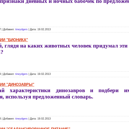
признаки дневных и ночных бабочек по предложе
7 | Добавил:
tineydgers
| Дата:
19.02.2013
ГИИ "БИОНИКА"
, глядя на каких животных человек придумал эти
а?
4 | Добавил:
tineydgers
| Дата:
19.02.2013
ГИИ "ДИНОЗАВРЫ"
ай характеристики динозавров и подбери им
я, используя предложенный словарь.
4 | Добавил:
tineydgers
| Дата:
19.02.2013