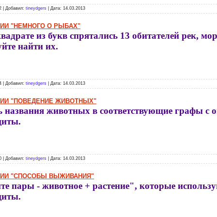
2 | Добавил:
tineydgers
| Дата:
14.03.2013
ГИИ "НЕМНОГО О РЫБАХ"
квадрате из букв спрятались 13 обитателей рек, мор
йте найти их.
4 | Добавил:
tineydgers
| Дата:
14.03.2013
ГИИ "ПОВЕДЕНИЕ ЖИВОТНЫХ"
ь названия животных в соответствующие графы с 
щиты.
0 | Добавил:
tineydgers
| Дата:
14.03.2013
ГИИ "СПОСОБЫ ВЫЖИВАНИЯ"
те пары - животное + растение", которые использ
щиты.