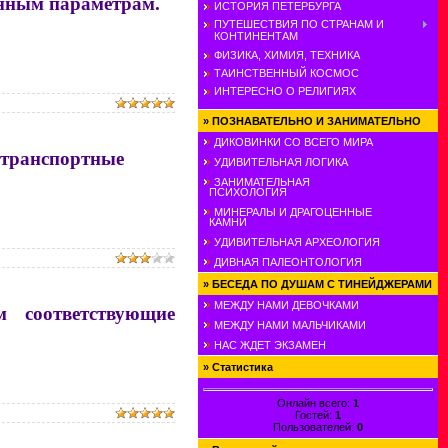
нным параметрам.
ИСТОРИЯ ПЕТЕРБУРГА
ПУТЕШЕСТВИЯ ПО СТРАНАМ И
КОНТИНЕНТАМ
ФИЗИКА, ХИМИЯ, ТЕХНИКА
ТАИНСТВЕННЫЙ КОСМОС
ИНТЕРЕСНО О РЕЛИГИЯХ
»
ПОЗНАВАТЕЛЬНО И ЗАНИМАТЕЛЬНО
ДИКОВИНКИ СО ВСЕГО МИРА
 транспортные
УДИВИТЕЛЬНАЯ ЛОГИКА
ЗАНИМАТЕЛЬНАЯ
ПСИХОЛОГИЯ
МИНЕРАЛЫ И ДРАГОЦЕННЫЕ
КАМНИ
УДИВИТЕЛЬНАЯ АРХЕОЛОГИЯ
ДИВНАЯ ПАЛЕОНТОЛОГИЯ
»
БЕСЕДА ПО ДУШАМ С ТИНЕЙДЖЕРАМИ
МЕЖДУ НАМИ ДЕВОЧКАМИ
 соответствующие
МЕЖДУ НАМИ МАЛЬЧИКАМИ
НАС ЖДЕТ ЭКЗАМЕН
»
Статистика
Онлайн всего:
1
Гостей:
1
Пользователей:
0