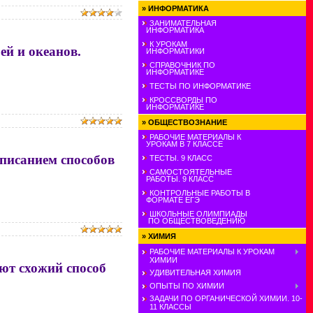
»
ИНФОРМАТИКА
ЗАНИМАТЕЛЬНАЯ
ИНФОРМАТИКА
К УРОКАМ
ей и океанов.
ИНФОРМАТИКИ
СПРАВОЧНИК ПО
ИНФОРМАТИКЕ
ТЕСТЫ ПО ИНФОРМАТИКЕ
КРОССВОРДЫ ПО
ИНФОРМАТИКЕ
»
ОБЩЕСТВОЗНАНИЕ
РАБОЧИЕ МАТЕРИАЛЫ К
УРОКАМ В 7 КЛАССЕ
описанием способов
ТЕСТЫ. 9 КЛАСС
САМОСТОЯТЕЛЬНЫЕ
РАБОТЫ. 9 КЛАСС
КОНТРОЛЬНЫЕ РАБОТЫ В
ФОРМАТЕ ЕГЭ
ШКОЛЬНЫЕ ОЛИМПИАДЫ
ПО ОБЩЕСТВОВЕДЕНИЮ
»
ХИМИЯ
РАБОЧИЕ МАТЕРИАЛЫ К УРОКАМ
ХИМИИ
уют схожий способ
УДИВИТЕЛЬНАЯ ХИМИЯ
ОПЫТЫ ПО ХИМИИ
ЗАДАЧИ ПО ОРГАНИЧЕСКОЙ ХИМИИ. 10-
11 КЛАССЫ