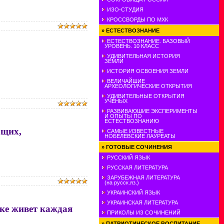
ИЗО-СТУДИЯ
КРОССВОРДЫ ПО МХК
»
ЕСТЕСТВОЗНАНИЕ
ЕСТЕСТВОЗНАНИЕ. БАЗОВЫЙ
УРОВЕНЬ. 10 КЛАСС
УДИВИТЕЛЬНАЯ ИСТОРИЯ
ЗЕМЛИ
ИСТОРИЯ ОСВОЕНИЯ ЗЕМЛИ
ВЕЛИЧАЙШИЕ
АРХЕОЛОГИЧЕСКИЕ ОТКРЫТИЯ
УДИВИТЕЛЬНЫЕ ОТКРЫТИЯ
УЧЕНЫХ
РАЗВИВАЮШИЕ ЭКСПЕРИМЕНТЫ
И ОПЫТЫ ПО
ЕСТЕСТВОЗНАНИЮ
ющих,
САМЫЕ ИЗВЕСТНЫЕ
НОБЕЛЕВСКИЕ ЛАУРЕАТЫ
»
ГОТОВЫЕ СОЧИНЕНИЯ
РУССКИЙ ЯЗЫК
РУССКАЯ ЛИТЕРАТУРА
ЗАРУБЕЖНАЯ ЛИТЕРАТУРА
(на русск.яз.)
УКРАИНСКИЙ ЯЗЫК
УКРАИНСКАЯ ЛИТЕРАТУРА
тке живет каждая
ПРИКОЛЫ ИЗ СОЧИНЕНИЙ
»
ПАТРИОТИЧЕСКОЕ ВОСПИТАНИЕ