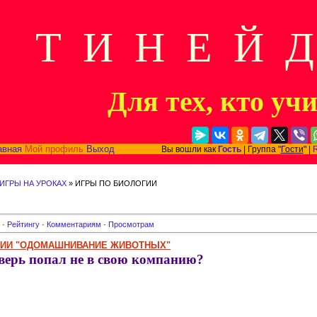
Т И Н Е Й 
Для тех, кто уч
авная
Мой профиль
Выход
Вы вошли как
Гость
| Группа "
Гости
" |
ИГРЫ НА УРОКАХ
» ИГРЫ ПО БИОЛОГИИ
·
Рейтингу
·
Комментариям
·
Просмотрам
ОГИИ "ОДОМАШНИВАНИЕ ЖИВОТНЫХ"
верь попал не в свою компанию?