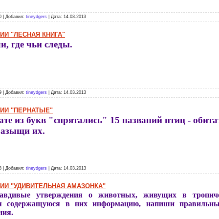
0 | Добавил:
tineydgers
| Дата:
14.03.2013
ИИ "ЛЕСНАЯ КНИГА"
и, где чьи следы.
9 | Добавил:
tineydgers
| Дата:
14.03.2013
ГИИ "ПЕРНАТЫЕ"
ате из букв "спрятались" 15 названий птиц - обита
Разыщи их.
8 | Добавил:
tineydgers
| Дата:
14.03.2013
ГИИ "УДИВИТЕЛЬНАЯ АМАЗОНКА"
авдивые утверждения о животных, живущих в тропиче
уя содержащуюся в них информацию, напиши правильн
ния.