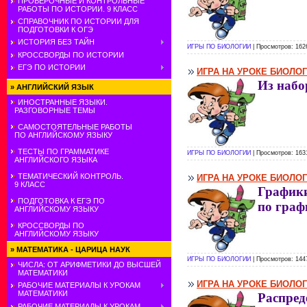
ПРОВЕРОЧНЫЕ И КОНТРОЛЬНЫЕ
РАБОТЫ ПО ИСТОРИИ. 9 КЛАСС
СПРАВОЧНИК ПО ИСТОРИИ ДЛЯ
ПОДГОТОВКИ К ОГЭ
ИСТОРИЯ БЕЗ ТАЙН
ИГРЫ ПО БИОЛОГИИ
| Просмотров: 162
КРОССВОРДЫ ПО ИСТОРИИ
ЕГЭ ПО ИСТОРИИ
ИГРА НА УРОКЕ БИОЛО
Из набо
»
АНГЛИЙСКИЙ ЯЗЫК
ИНОСТРАННЫЕ ЯЗЫКИ.
РАЗГОВОРНЫЕ ТЕМЫ
САМОСТОЯТЕЛЬНЫЕ РАБОТЫ
ПО АНГЛИЙСКОМУ ЯЗЫКУ
ТЕСТЫ ПО ГРАММАТИКЕ
ИГРЫ ПО БИОЛОГИИ
| Просмотров: 163
АНГЛИЙСКОГО ЯЗЫКА
ТЕМАТИЧЕСКИЙ КОНТРОЛЬ.
ИГРА НА УРОКЕ БИОЛО
9 КЛАСС
Графики
ПОДГОТОВКА К ЕГЭ ПО
по граф
АНГЛИЙСКОМУ ЯЗЫКУ
КРОССВОРДЫ ПО
АНГЛИЙСКОМУ ЯЗЫКУ
»
МАТЕМАТИКА - ЦАРИЦА НАУК
ИГРЫ ПО БИОЛОГИИ
| Просмотров: 144
ЧИСЛА: ОТ АРИФМЕТИКИ ДО ВЫСШЕЙ
МАТЕМАТИКИ
ИГРА НА УРОКЕ БИОЛО
РАБОЧИЕ МАТЕРИАЛЫ К УРОКАМ
МАТЕМАТИКИ
Распред
РАБОЧИЕ МАТЕРИАЛЫ К УРОКАМ