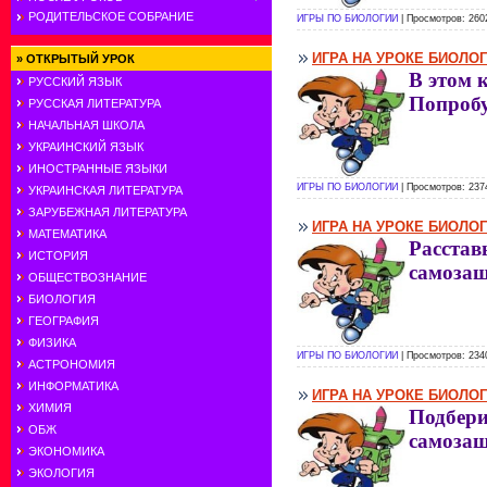
РОДИТЕЛЬСКОЕ СОБРАНИЕ
ИГРЫ ПО БИОЛОГИИ
| Просмотров: 260
ИГРА НА УРОКЕ БИОЛО
»
ОТКРЫТЫЙ УРОК
В этом 
РУССКИЙ ЯЗЫК
Попробу
РУССКАЯ ЛИТЕРАТУРА
НАЧАЛЬНАЯ ШКОЛА
УКРАИНСКИЙ ЯЗЫК
ИНОСТРАННЫЕ ЯЗЫКИ
ИГРЫ ПО БИОЛОГИИ
| Просмотров: 237
УКРАИНСКАЯ ЛИТЕРАТУРА
ЗАРУБЕЖНАЯ ЛИТЕРАТУРА
ИГРА НА УРОКЕ БИОЛО
МАТЕМАТИКА
Расстав
ИСТОРИЯ
самоза
ОБЩЕСТВОЗНАНИЕ
БИОЛОГИЯ
ГЕОГРАФИЯ
ФИЗИКА
ИГРЫ ПО БИОЛОГИИ
| Просмотров: 234
АСТРОНОМИЯ
ИНФОРМАТИКА
ИГРА НА УРОКЕ БИОЛО
ХИМИЯ
Подбери
ОБЖ
самоза
ЭКОНОМИКА
ЭКОЛОГИЯ