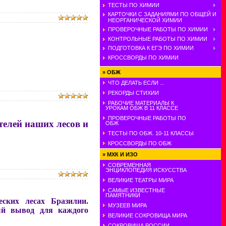
ТЕСТЫ ПО ХИМИИ
КАРТОЧКИ С ЗАДАНИЯМИ ПО ОБЩЕЙ И
НЕОРГАНИЧЕСКОЙ ХИМИИ
ПРОВЕРОЧНЫЕ РАБОТЫ ПО ХИМИИ
КОНТРОЛЬНЫЕ РАБОТЫ ПО ХИМИИ
ПОДГОТОВКА К ЕГЭ ПО ХИМИИ
КРОССВОРДЫ ПО ХИМИИ
»
ОБЖ
ЧТО ДЕЛАТЬ ЕСЛИ ...
РЕКОРДЫ СТИХИИ
РАБОЧИЕ МАТЕРИАЛЫ К
УРОКАМ ОБЖ В 11 КЛАССЕ
ПРОВЕРОЧНЫЕ РАБОТЫ ПО
телей наших лесов и
ОБЖ
ТЕСТЫ ПО ОБЖ. 10-11 КЛАССЫ
КРОССВОРДЫ ПО ОБЖ
»
МХК И ИЗО
СОВРЕМЕННАЯ
ЭНЦИКЛОПЕДИЯ ИСКУССТВА
ВЕЛИКИЕ ТЕАТРЫ МИРА
САМЫЕ ИЗВЕСТНЫЕ
ПАМЯТНИКИ
ских лесах Бразилии.
МУЗЕЕВ МИРА
ый вывод для каждого
ВЕЛИКИЕ СОКРОВИЩА МИРА
СОКРОВИЩА РОССИИ