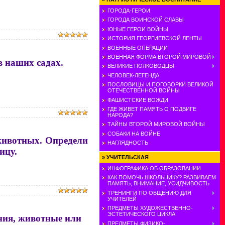
ГОРОДА-ГЕРОИ
ГОРОДА ВОИНСКОЙ СЛАВЫ
ЮНЫЕ ГЕРОИ ВОЙНЫ
ИСТОРИЯ ГЕОРГИЕВСКОЙ ЛЕНТЫ
ВОЕННЫЕ ОПЕРАЦИИ
ВОЕННАЯ ФОРМА ВТОРОЙ МИРОВОЙ
в наших садах.
ВЕЛИКИЕ ПОЛКОВОДЦЫ
ЧЕЛОВЕК-ЛЕГЕНДА
ПОСЛОВИЦЫ И ПОГОВОРКИ ВЕЛИКОЙ
ОТЕЧЕСТВЕННОЙ ВОЙНЫ
ФАШИСТСКИЕ ВОЖДИ
ГДЕ ЖИВЕТ ПАМЯТЬ О ПОДВИГЕ
НАРОДА?
ТАЙНЫ ВТОРОЙ МИРОВОЙ ВОЙНЫ
СОБАКИ НА ВОЙНЕ
животных. Определи
НАГЛЯДНОСТЬ
ицу.
»
УЧИТЕЛЬСКАЯ
ИНФОГРАФИКА ОБ ОБРАЗОВАНИИ
КАК ПОМОЧЬ ШКОЛЬНИКУ? РАЗВИВАЕМ
ПАМЯТЬ, ВНИМАНИЕ, УСИДЧИВОСТЬ
ТРЕНИНГИ ПО ОБЩЕНИЮ ДЛЯ
УЧИТЕЛЕЙ
ПРЕДМЕТЫ ХУДОЖЕСТВЕННО-
ЭСТЕТИЧЕСКОГО ЦИКЛА
ения, животные или
ПРЕДМЕТЫ ФИЗИКО-