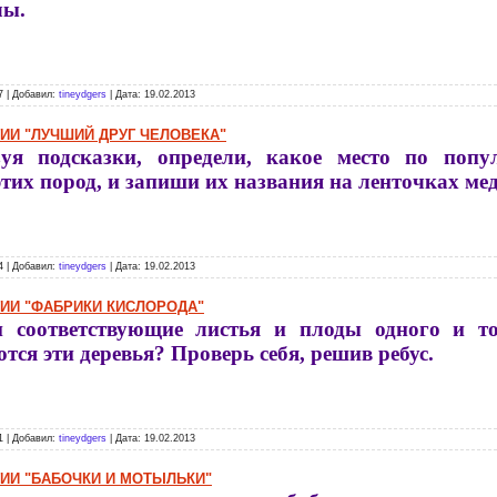
лы.
7 | Добавил:
tineydgers
| Дата:
19.02.2013
ГИИ "ЛУЧШИЙ ДРУГ ЧЕЛОВЕКА"
зуя подсказки, определи, какое место по попу
этих пород, и запиши их названия на ленточках ме
4 | Добавил:
tineydgers
| Дата:
19.02.2013
ГИИ "ФАБРИКИ КИСЛОРОДА"
и соответствующие листья и плоды одного и то
тся эти деревья? Проверь себя, решив ребус.
1 | Добавил:
tineydgers
| Дата:
19.02.2013
ГИИ "БАБОЧКИ И МОТЫЛЬКИ"