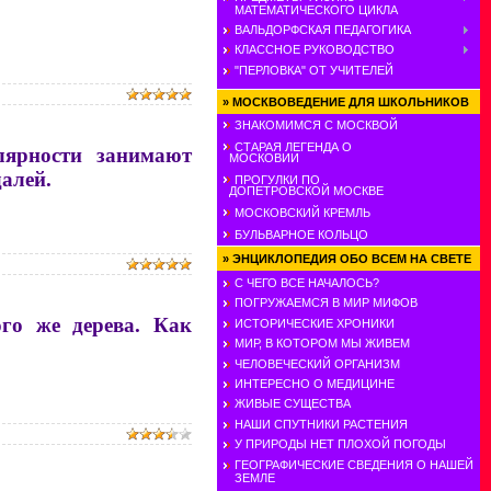
МАТЕМАТИЧЕСКОГО ЦИКЛА
ВАЛЬДОРФСКАЯ ПЕДАГОГИКА
КЛАССНОЕ РУКОВОДСТВО
"ПЕРЛОВКА" ОТ УЧИТЕЛЕЙ
»
МОСКВОВЕДЕНИЕ ДЛЯ ШКОЛЬНИКОВ
ЗНАКОМИМСЯ С МОСКВОЙ
СТАРАЯ ЛЕГЕНДА О
лярности занимают
МОСКОВИИ
далей.
ПРОГУЛКИ ПО
ДОПЕТРОВСКОЙ МОСКВЕ
МОСКОВСКИЙ КРЕМЛЬ
БУЛЬВАРНОЕ КОЛЬЦО
»
ЭНЦИКЛОПЕДИЯ ОБО ВСЕМ НА СВЕТЕ
С ЧЕГО ВСЕ НАЧАЛОСЬ?
ПОГРУЖАЕМСЯ В МИР МИФОВ
го же дерева. Как
ИСТОРИЧЕСКИЕ ХРОНИКИ
МИР, В КОТОРОМ МЫ ЖИВЕМ
ЧЕЛОВЕЧЕСКИЙ ОРГАНИЗМ
ИНТЕРЕСНО О МЕДИЦИНЕ
ЖИВЫЕ СУЩЕСТВА
НАШИ СПУТНИКИ РАСТЕНИЯ
У ПРИРОДЫ НЕТ ПЛОХОЙ ПОГОДЫ
ГЕОГРАФИЧЕСКИЕ СВЕДЕНИЯ О НАШЕЙ
ЗЕМЛЕ