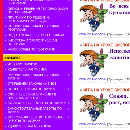
ИГРА НА УРОКЕ БИОЛО
ГЕОГРАФИИ
Во всех
ОБРАЗЦЫ РЕШЕНИЯ ТИПОВЫХ ЗАДАЧ
кушаний
ПО ГЕОГРАФИИ
ПРАКТИКУМ ПО РЕШЕНИЮ
ГЕОГРАФИЧЕСКИХ ЗАДАЧ
РАБОЧИЕ МАТЕРИАЛЫ К УРОКАМ
ГЕОГРАФИИ
ИГРЫ ПО БИОЛОГИИ
| Просмотров: 118
ПОДГОТОВКА К ЕГЭ ПО ГЕОГРАФИИ
БИОСФЕРА И ЭКОЛОГИЧЕСКАЯ
ПОЛИТИКА
ИГРА НА УРОКЕ БИОЛО
КРОССВОРДЫ ПО ГЕОГРАФИИ
Использ
животно
»
ФИЗИКА
ИСТОРИЯ ФИЗИКИ
УДИВИТЕЛЬНАЯ ФИЗИКА
РАБОЧИЕ МАТЕРИАЛЫ К УРОКАМ
ФИЗИКИ
ИГРЫ ПО БИОЛОГИИ
| Просмотров: 120
ОТКРЫВАЕМ ЗАКОНЫ ФИЗИКИ
ОПОРНЫЕ СХЕМЫ ПО ФИЗИКЕ
ИГРА НА УРОКЕ БИОЛО
СЛОЖНЫЕ ЗАКОНЫ ФИЗИКИ В
Скажи, 
ПРОСТЫХ ОПЫТАХ
рост, и
ЛАБОРАТОРНЫЕ РАБОТЫ ПО ФИЗИКЕ
САМОСТОЯТЕЛЬНЫЕ РАБОТЫ ПО
ФИЗИКЕ
РАЗНОУРОВНЕВЫЕ КОНТРОЛЬНЫЕ
РАБОТЫ ПО ФИЗИКЕ
ИГРЫ ПО БИОЛОГИИ
| Просмотров: 117
УДИВИТЕЛЬНАЯ МЕХАНИКА