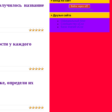
»
Вход на сайт
олучилось название
Войти через uID
Старая форма входа
»
Друзья сайта
Официальный блог
Сообщество uCoz
База знаний uCoz
ости у каждого
е, определи их