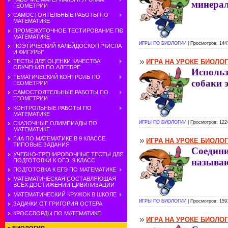
минера
ГЕОМЕТРИИ
САМОСТОЯТЕЛЬНЫЕ РАБОТЫ ПО
МАТЕМАТИКЕ
ПРОМЕЖУТОЧНОЕ ТЕСТИРОВАНИЕ ПО
МАТЕМАТИКЕ
ИГРЫ ПО БИОЛОГИИ
| Просмотров: 144
ПОЭТИЧЕСКИЙ КАЛЕЙДОСКОП "ЧИСЛА
И ФИГУРЫ"
ИГРА НА УРОКЕ БИОЛО
ТЕСТЫ ДЛЯ ОЦЕНКИ КАЧЕСТВА
ОБУЧЕНИЯ ПО АЛГЕБРЕ
Исполь
ТЕМАТИЧЕСКИЙ КОНТРОЛЬ ПО
собаки 
ГЕОМЕТРИИ
САМОСТОЯТЕЛЬНЫЕ РАБОТЫ ПО
ГЕОМЕТРИИ
КОНТРОЛЬНЫЕ РАБОТЫ ПО
МАТЕМАТИКЕ
ИГРЫ ПО БИОЛОГИИ
| Просмотров: 122
СКАЗОЧНЫЕ ОЛИМПИАДЫ ПО
МАТЕМАТИКЕ
ГИА ПО МАТЕМАТИКЕ В 9 КЛАССЕ.
ИГРА НА УРОКЕ БИОЛО
ТИПОВЫЕ ЗАДАНИЯ
Соедин
УЧЕБНО-ТРЕНИРОВОЧНЫЕ ТЕСТЫ ДЛЯ
называю
ПОДГОТОВКИ К ОГЭ. 9 КЛАСС
ПОДГОТОВКА К ЕГЭ ПО МАТЕМАТИКЕ
МАТЕМАТИЧЕСКАЯ СОСТАВЛЯЮЩАЯ
ВСЕХ ДОСТИЖЕНИЙ ЦИВИЛИЗАЦИИ
МАТЕМАТИЧЕСКИЙ КРУЖОК В ШКОЛЕ
ИГРЫ ПО БИОЛОГИИ
| Просмотров: 159
ЗАДАЧКИ ОТ ГРИГОРИЯ ОСТЕРА
КРОССВОРДЫ ПО МАТЕМАТИКЕ
ИГРА НА УРОКЕ БИОЛО