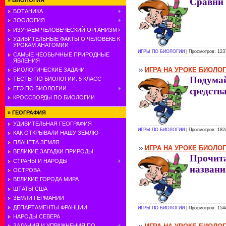
Сравни 
»
БИОЛОГИЯ
БОТАНИКА
ЗООЛОГИЯ
ИЗУЧАЕМ ЧЕЛОВЕЧЕСКИЙ ОРГАНИЗМ
УДИВИТЕЛЬНЫЕ ФАКТЫ О ЧЕЛОВЕКЕ К
УРОКАМ АНАТОМИИ
ИГРЫ ПО БИОЛОГИИ
| Просмотров: 123
САМЫЕ НЕОБЫЧНЫЕ ПРИРОДНЫЕ
ЯВЛЕНИЯ
ИГРА НА УРОКЕ БИОЛО
БИОЛОГИЧЕСКИЕ ЗАДАЧИ
Подумай
ТЕСТЫ ПО БИОЛОГИИ. 5 КЛАСС
ЕГЭ ПО БИОЛОГИИ
средств
КРОССВОРДЫ ПО БИОЛОГИИ
»
ГЕОГРАФИЯ
УДИВИТЕЛЬНАЯ ГЕОГРАФИЯ
ИГРЫ ПО БИОЛОГИИ
| Просмотров: 182
КАК ОТКРЫВАЛИ НАШУ ЗЕМЛЮ
ПЛАНЕТА ЗЕМЛЯ
ИГРА НА УРОКЕ БИОЛО
ВЕЛИКИЕ ЗАГАДКИ ПРИРОДЫ
Прочит
СТРАНЫ И НАРОДЫ
названи
ОСТРОВА
ВЕЛИКИЕ ГОРОДА МИРА
ШТАТЫ США
ЗЕМЛИ ГЕРМАНИИ
ДЕПАРТАМЕНТЫ ФРАНЦИИ
ИГРЫ ПО БИОЛОГИИ
| Просмотров: 154
НАРОДЫ СЕВЕРА
ЗАДАНИЯ И УПРАЖНЕНИЯ ПО