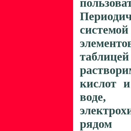
пользова
Периодич
системо
элементо
таблицей
раствори
кислот и
воде,
электрох
рядом 