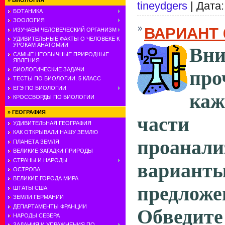
»
БИОЛОГИЯ
tineydgers
| Дата
БОТАНИКА
ЗООЛОГИЯ
ВАРИАНТ 
ИЗУЧАЕМ ЧЕЛОВЕЧЕСКИЙ ОРГАНИЗМ
УДИВИТЕЛЬНЫЕ ФАКТЫ О ЧЕЛОВЕКЕ К
УРОКАМ АНАТОМИИ
Вни
САМЫЕ НЕОБЫЧНЫЕ ПРИРОДНЫЕ
ЯВЛЕНИЯ
БИОЛОГИЧЕСКИЕ ЗАДАЧИ
про
ТЕСТЫ ПО БИОЛОГИИ. 5 КЛАСС
ЕГЭ ПО БИОЛОГИИ
каж
КРОССВОРДЫ ПО БИОЛОГИИ
»
ГЕОГРАФИЯ
ча
УДИВИТЕЛЬНАЯ ГЕОГРАФИЯ
КАК ОТКРЫВАЛИ НАШУ ЗЕМЛЮ
проанал
ПЛАНЕТА ЗЕМЛЯ
ВЕЛИКИЕ ЗАГАДКИ ПРИРОДЫ
СТРАНЫ И НАРОДЫ
вариант
ОСТРОВА
ВЕЛИКИЕ ГОРОДА МИРА
предложе
ШТАТЫ США
ЗЕМЛИ ГЕРМАНИИ
ДЕПАРТАМЕНТЫ ФРАНЦИИ
Обвед
НАРОДЫ СЕВЕРА
ЗАДАНИЯ И УПРАЖНЕНИЯ ПО