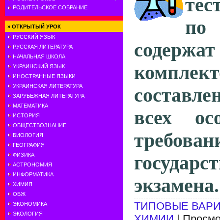
тес
РОДИТЕЛЬСКОЕ СОБРАНИЕ
п
»
ОТКРЫТЫЙ УРОК
РУССКИЙ ЯЗЫК
содержат
РУССКАЯ ЛИТЕРАТУРА
НАЧАЛЬНАЯ ШКОЛА
ком­плек
УКРАИНСКИЙ ЯЗЫК
ИНОСТРАННЫЕ ЯЗЫКИ
УКРАИНСКАЯ ЛИТЕРАТУРА
составле
ЗАРУБЕЖНАЯ ЛИТЕРАТУРА
МАТЕМАТИКА
всех ос
ИСТОРИЯ
ОБЩЕСТВОЗНАНИЕ
требо­в
БИОЛОГИЯ
ГЕОГРАФИЯ
ФИЗИКА
государс
АСТРОНОМИЯ
ИНФОРМАТИКА
экзамена.
ХИМИЯ
ОБЖ
ТИПОВЫЕ ВАРИ
ЭКОНОМИКА
ЭКОЛОГИЯ
ХИМИИ
| Просмо