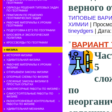
ГЕОГРАФИИ
верного о
ОБРАЗЦЫ РЕШЕНИЯ ТИПОВЫХ ЗАДАЧ
ПО ГЕОГРАФИИ
ПРАКТИКУМ ПО РЕШЕНИЮ
ТИПОВЫЕ ВАРИ
ГЕОГРАФИЧЕСКИХ ЗАДАЧ
РАБОЧИЕ МАТЕРИАЛЫ К УРОКАМ
ХИМИИ
| Просмо
ГЕОГРАФИИ
tineydgers
| Дата
ПОДГОТОВКА К ЕГЭ ПО ГЕОГРАФИИ
БИОСФЕРА И ЭКОЛОГИЧЕСКАЯ
ПОЛИТИКА
ВАРИАНТ 
КРОССВОРДЫ ПО ГЕОГРАФИИ
»
ФИЗИКА
Час
ИСТОРИЯ ФИЗИКИ
УДИВИТЕЛЬНАЯ ФИЗИКА
5 
РАБОЧИЕ МАТЕРИАЛЫ К УРОКАМ
ФИЗИКИ
ОТКРЫВАЕМ ЗАКОНЫ ФИЗИКИ
сло
ОПОРНЫЕ СХЕМЫ ПО ФИЗИКЕ
СЛОЖНЫЕ ЗАКОНЫ ФИЗИКИ В
ПРОСТЫХ ОПЫТАХ
по 
ЛАБОРАТОРНЫЕ РАБОТЫ ПО ФИЗИКЕ
САМОСТОЯТЕЛЬНЫЕ РАБОТЫ ПО
ФИЗИКЕ
неорга
РАЗНОУРОВНЕВЫЕ КОНТРОЛЬНЫЕ
РАБОТЫ ПО ФИЗИКЕ
УДИВИТЕЛЬНАЯ МЕХАНИКА