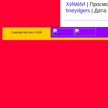
ХИМИИ
| Просмо
tineydgers
| Дата
Copyright MyCorp © 2026