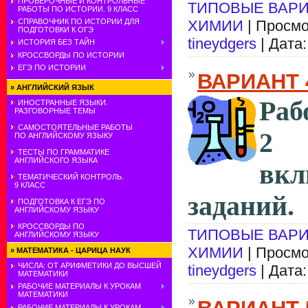
ПРОВЕРОЧНЫЕ И КОНТРОЛЬНЫЕ
ТИПОВЫЕ ВАРИ
РАБОТЫ ПО ИСТОРИИ. 9 КЛАСС
СПРАВОЧНИК ПО ИСТОРИИ ДЛЯ
ХИМИИ
| Просмо
ПОДГОТОВКИ К ОГЭ
tineydgers
| Дата
ИСТОРИЯ БЕЗ ТАЙН
КРОССВОРДЫ ПО ИСТОРИИ
ЕГЭ ПО ИСТОРИИ
ВАРИАНТ 
»
АНГЛИЙСКИЙ ЯЗЫК
Раб
ИНОСТРАННЫЕ ЯЗЫКИ.
РАЗГОВОРНЫЕ ТЕМЫ
САМОСТОЯТЕЛЬНЫЕ РАБОТЫ
2 
ПО АНГЛИЙСКОМУ ЯЗЫКУ
ТЕСТЫ ПО ГРАММАТИКЕ
АНГЛИЙСКОГО ЯЗЫКА
вк
ТЕМАТИЧЕСКИЙ КОНТРОЛЬ.
9 КЛАСС
заданий.
ПОДГОТОВКА К ЕГЭ ПО
АНГЛИЙСКОМУ ЯЗЫКУ
КРОССВОРДЫ ПО
ТИПОВЫЕ ВАРИ
АНГЛИЙСКОМУ ЯЗЫКУ
ХИМИИ
| Просмо
»
МАТЕМАТИКА - ЦАРИЦА НАУК
ЧИСЛА: ОТ АРИФМЕТИКИ ДО ВЫСШЕЙ
tineydgers
| Дата
МАТЕМАТИКИ
РАБОЧИЕ МАТЕРИАЛЫ К УРОКАМ
МАТЕМАТИКИ
РАБОЧИЕ МАТЕРИАЛЫ К УРОКАМ