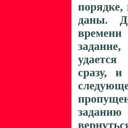
порядке,
даны. Д
времени 
задание
удаетс
сразу, и
следу
пропуще
заданию
вернут