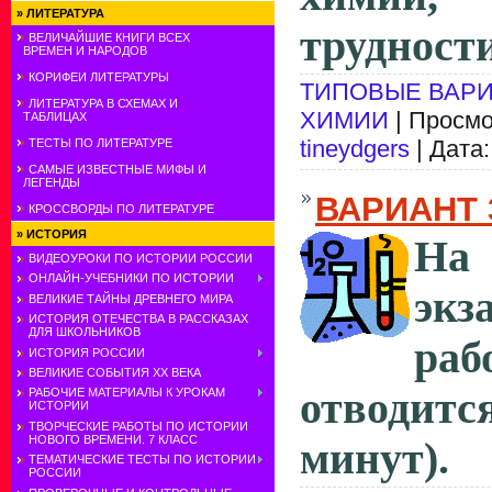
»
ЛИТЕРАТУРА
трудности
ВЕЛИЧАЙШИЕ КНИГИ ВСЕХ
ВРЕМЕН И НАРОДОВ
КОРИФЕИ ЛИТЕРАТУРЫ
ТИПОВЫЕ ВАРИ
ЛИТЕРАТУРА В СХЕМАХ И
ХИМИИ
| Просмо
ТАБЛИЦАХ
tineydgers
| Дата
ТЕСТЫ ПО ЛИТЕРАТУРЕ
САМЫЕ ИЗВЕСТНЫЕ МИФЫ И
ЛЕГЕНДЫ
ВАРИАНТ 
КРОССВОРДЫ ПО ЛИТЕРАТУРЕ
»
ИСТОРИЯ
На
ВИДЕОУРОКИ ПО ИСТОРИИ РОССИИ
ОНЛАЙН-УЧЕБНИКИ ПО ИСТОРИИ
экз
ВЕЛИКИЕ ТАЙНЫ ДРЕВНЕГО МИРА
ИСТОРИЯ ОТЕЧЕСТВА В РАССКАЗАХ
ДЛЯ ШКОЛЬНИКОВ
раб
ИСТОРИЯ РОССИИ
ВЕЛИКИЕ СОБЫТИЯ ХХ ВЕКА
отводитс
РАБОЧИЕ МАТЕРИАЛЫ К УРОКАМ
ИСТОРИИ
ТВОРЧЕСКИЕ РАБОТЫ ПО ИСТОРИИ
НОВОГО ВРЕМЕНИ. 7 КЛАСС
минут).
ТЕМАТИЧЕСКИЕ ТЕСТЫ ПО ИСТОРИИ
РОССИИ