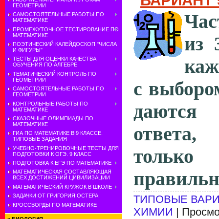
ВАРИАНТ 
ГЕОМЕТРИИ
Час
САМОСТОЯТЕЛЬНЫЕ РАБОТЫ ПО
МАТЕМАТИКЕ
ПРОМЕЖУТОЧНОЕ ТЕСТИРОВАНИЕ ПО
МАТЕМАТИКЕ
из 
ПОЭТИЧЕСКИЙ КАЛЕЙДОСКОП "ЧИСЛА
И ФИГУРЫ"
каж
ТЕСТЫ ДЛЯ ОЦЕНКИ КАЧЕСТВА
ОБУЧЕНИЯ ПО АЛГЕБРЕ
ТЕМАТИЧЕСКИЙ КОНТРОЛЬ ПО
ГЕОМЕТРИИ
с выбором
САМОСТОЯТЕЛЬНЫЕ РАБОТЫ ПО
ГЕОМЕТРИИ
КОНТРОЛЬНЫЕ РАБОТЫ ПО
даются
МАТЕМАТИКЕ
СКАЗОЧНЫЕ ОЛИМПИАДЫ ПО
МАТЕМАТИКЕ
ответа,
ГИА ПО МАТЕМАТИКЕ В 9 КЛАССЕ.
ТИПОВЫЕ ЗАДАНИЯ
УЧЕБНО-ТРЕНИРОВОЧНЫЕ ТЕСТЫ ДЛЯ
тольк
ПОДГОТОВКИ К ОГЭ. 9 КЛАСС
ПОДГОТОВКА К ЕГЭ ПО МАТЕМАТИКЕ
правильн
МАТЕМАТИЧЕСКАЯ СОСТАВЛЯЮЩАЯ
ВСЕХ ДОСТИЖЕНИЙ ЦИВИЛИЗАЦИИ
МАТЕМАТИЧЕСКИЙ КРУЖОК В ШКОЛЕ
ЗАДАЧКИ ОТ ГРИГОРИЯ ОСТЕРА
ТИПОВЫЕ ВАРИ
КРОССВОРДЫ ПО МАТЕМАТИКЕ
ХИМИИ
| Просмо