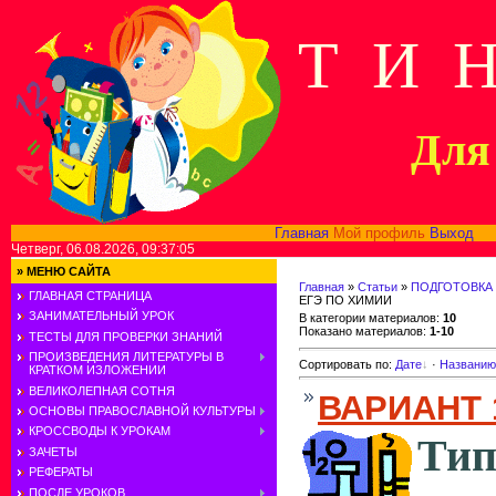
Т И 
Для 
Главная
Мой профиль
Выход
В
Четверг, 06.08.2026, 09:37:05
»
МЕНЮ САЙТА
Главная
»
Статьи
»
ПОДГОТОВКА 
ГЛАВНАЯ СТРАНИЦА
ЕГЭ ПО ХИМИИ
ЗАНИМАТЕЛЬНЫЙ УРОК
В категории материалов
:
10
Показано материалов
:
1-10
ТЕСТЫ ДЛЯ ПРОВЕРКИ ЗНАНИЙ
ПРОИЗВЕДЕНИЯ ЛИТЕРАТУРЫ В
Сортировать по
:
Дате
·
Названию
КРАТКОМ ИЗЛОЖЕНИИ
ВЕЛИКОЛЕПНАЯ СОТНЯ
ВАРИАНТ 
ОСНОВЫ ПРАВОСЛАВНОЙ КУЛЬТУРЫ
КРОССВОДЫ К УРОКАМ
Тип
ЗАЧЕТЫ
РЕФЕРАТЫ
ПОСЛЕ УРОКОВ