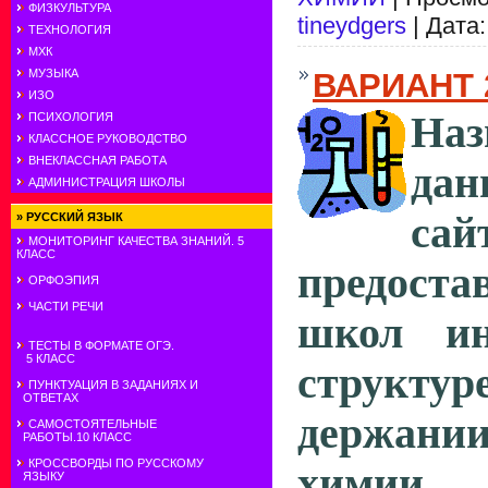
ФИЗКУЛЬТУРА
tineydgers
| Дата
ТЕХНОЛОГИЯ
МХК
МУЗЫКА
ВАРИАНТ 
ИЗО
Наз
ПСИХОЛОГИЯ
КЛАССНОЕ РУКОВОДСТВО
ВНЕКЛАССНАЯ РАБОТА
дан
АДМИНИСТРАЦИЯ ШКОЛЫ
сай
»
РУССКИЙ ЯЗЫК
МОНИТОРИНГ КАЧЕСТВА ЗНАНИЙ. 5
КЛАСС
предоста
ОРФОЭПИЯ
ЧАСТИ РЕЧИ
школ
ин
ТЕСТЫ В ФОРМАТЕ ОГЭ.
5 КЛАСС
структ
ПУНКТУАЦИЯ В ЗАДАНИЯХ И
ОТВЕТАХ
держан
САМОСТОЯТЕЛЬНЫЕ
РАБОТЫ.10 КЛАСС
КРОССВОРДЫ ПО РУССКОМУ
химии
ЯЗЫКУ