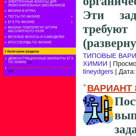
органич
ЭЛЕКТРОННЫЕ ФОКУСЫ ДЛЯ
ЛЮБОЗНАТЕЛЬНЫХ ШКОЛЬНИКОВ
Эти за­д
ФИЗИКА В ИГРАХ
ТЕСТЫ ПО ФИЗИКЕ
ЕГЭ ПО ФИЗИКЕ
требуют
ФИЗИКА ТЕМПЕРАТУР. ШТУРМ
АБСОЛЮТНОГО НУЛЯ
ВЕСЕЛЫЕ ФОКУСЫ И САМОДЕЛКИ
(
разверну
КРОССВОРДЫ ПО ФИЗИКЕ
»
Категории раздела
ТИПОВЫЕ ВАРИ
ДЕМОНСТРАЦИОННЫЕ ВАРИАНТЫ ЕГЭ
ХИМИИ
| Просмо
ПО ХИМИИ
[11]
ТИПОВЫЕ ВАРИАНТЫ ЕГЭ ПО ХИМИИ
tineydgers
| Дата
[10]
ВАРИАНТ 
Пос
вып
за