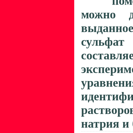
пом
можно д
выданно
сульфа
состав
экспе
уравне
идентиф
раство
натрия и 