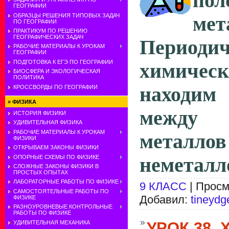
пол
ГЕОГРАФИИ
ОБРАЗЦЫ РЕШЕНИЯ ТИПОВЫХ ЗАДАЧ
ме
ПО ГЕОГРАФИИ
ПРАКТИКУМ ПО РЕШЕНИЮ
ГЕОГРАФИЧЕСКИХ ЗАДАЧ
Периодич
РАБОЧИЕ МАТЕРИАЛЫ К УРОКАМ
ГЕОГРАФИИ
ПОДГОТОВКА К ЕГЭ ПО ГЕОГРАФИИ
химическ
БИОСФЕРА И ЭКОЛОГИЧЕСКАЯ
ПОЛИТИКА
находи
КРОССВОРДЫ ПО ГЕОГРАФИИ
»
ФИЗИКА
между
ИСТОРИЯ ФИЗИКИ
УДИВИТЕЛЬНАЯ ФИЗИКА
РАБОЧИЕ МАТЕРИАЛЫ К УРОКАМ
мета
ФИЗИКИ
ОТКРЫВАЕМ ЗАКОНЫ ФИЗИКИ
ОПОРНЫЕ СХЕМЫ ПО ФИЗИКЕ
неметалло
СЛОЖНЫЕ ЗАКОНЫ ФИЗИКИ В
ПРОСТЫХ ОПЫТАХ
ЛАБОРАТОРНЫЕ РАБОТЫ ПО ФИЗИКЕ
9 КЛАСС
| Просм
САМОСТОЯТЕЛЬНЫЕ РАБОТЫ ПО
Добавил:
tineydg
ФИЗИКЕ
РАЗНОУРОВНЕВЫЕ КОНТРОЛЬНЫЕ
РАБОТЫ ПО ФИЗИКЕ
УРОК 38.
УДИВИТЕЛЬНАЯ МЕХАНИКА