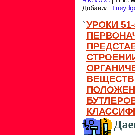
9 КЛАСС
| Просм
Добавил:
tineydg
УРОКИ 51-
ПЕРВОНА
ПРЕДСТА
СТРОЕНИ
ОРГАНИЧ
ВЕЩЕСТВ
ПОЛОЖЕН
БУТЛЕРОВ
КЛАССИФ
Дае