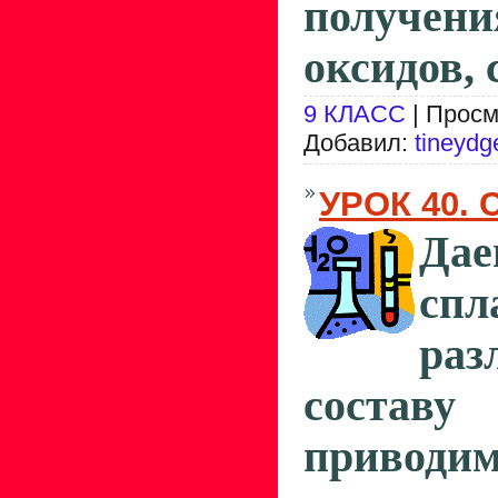
получени
оксидов, 
9 КЛАСС
| Просм
Добавил:
tineydg
УРОК 40.
Дае
сп
ра
составу
приводи