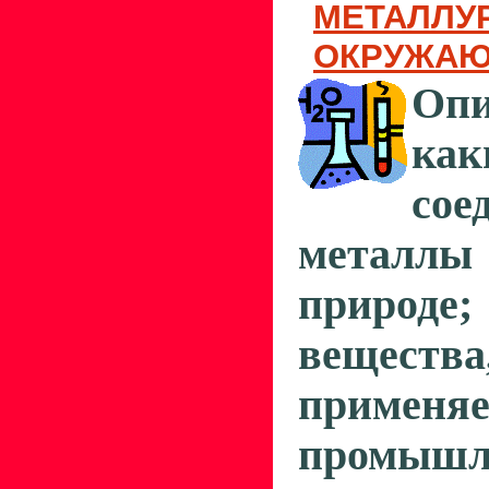
МЕТАЛЛУР
ОКРУЖАЮ
Оп
как
сое
металлы 
природ
вещества
приме
промышл