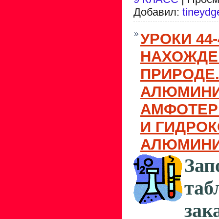
Добавил:
tineydg
УРОКИ 44
НАХОЖДЕ
ПРИРОДЕ.
АЛЮМИНИ
АМФОТЕР
И ГИДРО
АЛЮМИН
Зап
таб
зак