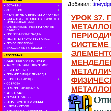
»
БИОЛОГИЯ
Добавил:
tineydg
БОТАНИКА
ЗООЛОГИЯ
ИЗУЧАЕМ ЧЕЛОВЕЧЕСКИЙ ОРГАНИЗМ
УРОК 37.
УДИВИТЕЛЬНЫЕ ФАКТЫ О ЧЕЛОВЕКЕ К
УРОКАМ АНАТОМИИ
МЕТАЛЛО
САМЫЕ НЕОБЫЧНЫЕ ПРИРОДНЫЕ
ЯВЛЕНИЯ
ПЕРИОДИ
БИОЛОГИЧЕСКИЕ ЗАДАЧИ
ТЕСТЫ ПО БИОЛОГИИ. 5 КЛАСС
СИСТЕМЕ
ЕГЭ ПО БИОЛОГИИ
КРОССВОРДЫ ПО БИОЛОГИИ
ЭЛЕМЕНТО
»
ГЕОГРАФИЯ
МЕНДЕЛЕ
УДИВИТЕЛЬНАЯ ГЕОГРАФИЯ
КАК ОТКРЫВАЛИ НАШУ ЗЕМЛЮ
МЕТАЛЛИ
ПЛАНЕТА ЗЕМЛЯ
ВЕЛИКИЕ ЗАГАДКИ ПРИРОДЫ
ФИЗИЧЕС
СТРАНЫ И НАРОДЫ
ОСТРОВА
МЕТАЛЛО
ВЕЛИКИЕ ГОРОДА МИРА
ШТАТЫ США
Опи
ЗЕМЛИ ГЕРМАНИИ
ДЕПАРТАМЕНТЫ ФРАНЦИИ
НАРОДЫ СЕВЕРА
ЗАДАНИЯ И УПРАЖНЕНИЯ ПО