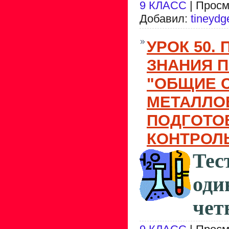
9 КЛАСС
| Просм
Добавил:
tineydg
УРОК 50.
ЗНАНИЯ П
"ОБЩИЕ 
МЕТАЛЛОВ
ПОДГОТО
КОНТРОЛ
Тес
од
чет