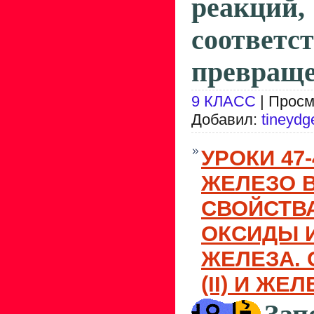
реакций,
соответс
превраще
9 КЛАСС
| Просм
Добавил:
tineydg
УРОКИ 47-
ЖЕЛЕЗО В
СВОЙСТВА
ОКСИДЫ 
ЖЕЛЕЗА. 
(II) И ЖЕЛЕ