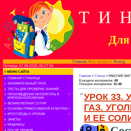
Т И 
Для 
Главная
Мой профиль
Выход
В
Пятница, 07.08.2026, 05:27:59
»
МЕНЮ САЙТА
Главная
»
Статьи
» РАБОЧИЕ МА
ГЛАВНАЯ СТРАНИЦА
В разделе материалов
:
49
ЗАНИМАТЕЛЬНЫЙ УРОК
Показано материалов
:
31-49
ТЕСТЫ ДЛЯ ПРОВЕРКИ ЗНАНИЙ
УРОК 33.
ПРОИЗВЕДЕНИЯ ЛИТЕРАТУРЫ В
КРАТКОМ ИЗЛОЖЕНИИ
ВЕЛИКОЛЕПНАЯ СОТНЯ
ГАЗ. УГО
ОСНОВЫ ПРАВОСЛАВНОЙ КУЛЬТУРЫ
КРОССВОДЫ К УРОКАМ
И ЕЕ СОЛ
ЗАЧЕТЫ
РЕФЕРАТЫ
Сос
ПОСЛЕ УРОКОВ