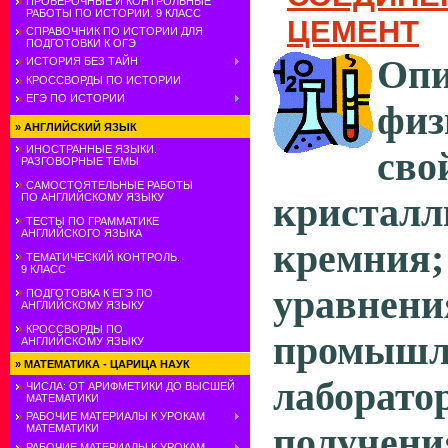
ПРОВЕРОЧНЫЕ И КОНТРОЛЬНЫЕ
РАБОТЫ ПО ИСТОРИИ. 9 КЛАСС
ЦЕМЕНТ
СПРАВОЧНИК ПО ИСТОРИИ ДЛЯ
ПОДГОТОВКИ К ОГЭ
Опи
ИСТОРИЯ БЕЗ ТАЙН
КРОССВОРДЫ ПО ИСТОРИИ
ЕГЭ ПО ИСТОРИИ
физ
»
АНГЛИЙСКИЙ ЯЗЫК
ИНОСТРАННЫЕ ЯЗЫКИ.
сво
РАЗГОВОРНЫЕ ТЕМЫ
САМОСТОЯТЕЛЬНЫЕ РАБОТЫ
кристалл
ПО АНГЛИЙСКОМУ ЯЗЫКУ
ТЕСТЫ ПО ГРАММАТИКЕ
АНГЛИЙСКОГО ЯЗЫКА
кремния
ТЕМАТИЧЕСКИЙ КОНТРОЛЬ.
9 КЛАСС
уравне
ПОДГОТОВКА К ЕГЭ ПО
АНГЛИЙСКОМУ ЯЗЫКУ
КРОССВОРДЫ ПО
промыш
АНГЛИЙСКОМУ ЯЗЫКУ
»
МАТЕМАТИКА - ЦАРИЦА НАУК
лаборато
ЧИСЛА: ОТ АРИФМЕТИКИ ДО ВЫСШЕЙ
МАТЕМАТИКИ
РАБОЧИЕ МАТЕРИАЛЫ К УРОКАМ
получени
МАТЕМАТИКИ
РАБОЧИЕ МАТЕРИАЛЫ К УРОКАМ