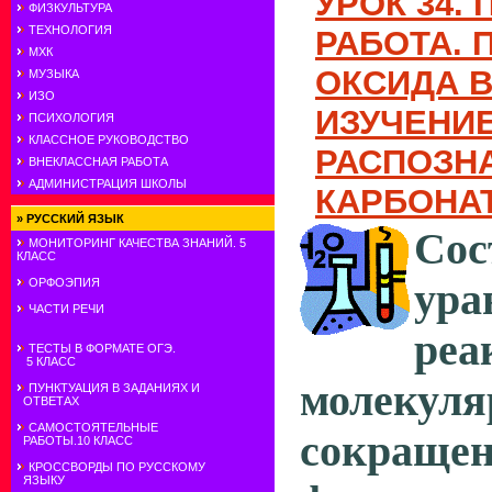
УРОК 34.
ФИЗКУЛЬТУРА
ТЕХНОЛОГИЯ
РАБОТА. 
МХК
ОКСИДА В
МУЗЫКА
ИЗО
ИЗУЧЕНИЕ
ПСИХОЛОГИЯ
КЛАССНОЕ РУКОВОДСТВО
РАСПОЗН
ВНЕКЛАССНАЯ РАБОТА
АДМИНИСТРАЦИЯ ШКОЛЫ
КАРБОНА
»
РУССКИЙ ЯЗЫК
Сос
МОНИТОРИНГ КАЧЕСТВА ЗНАНИЙ. 5
КЛАСС
ура
ОРФОЭПИЯ
ЧАСТИ РЕЧИ
р
ТЕСТЫ В ФОРМАТЕ ОГЭ.
5 КЛАСС
молек
ПУНКТУАЦИЯ В ЗАДАНИЯХ И
ОТВЕТАХ
САМОСТОЯТЕЛЬНЫЕ
сокраще
РАБОТЫ.10 КЛАСС
КРОССВОРДЫ ПО РУССКОМУ
ЯЗЫКУ