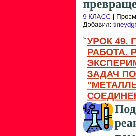
превраще
9 КЛАСС
| Просм
Добавил:
tineydg
УРОК 49.
РАБОТА.
ЭКСПЕРИ
ЗАДАЧ ПО
"МЕТАЛЛЫ
СОЕДИНЕ
Под
ре