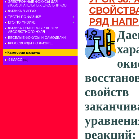
ЭЛЕКТРОННЫЕ ФОКУСЫ ДЛЯ
ЛЮБОЗНАТЕЛЬНЫХ ШКОЛЬНИКОВ
СВОЙСТВ
ФИЗИКА В ИГРАХ
ТЕСТЫ ПО ФИЗИКЕ
РЯД НАП
ЕГЭ ПО ФИЗИКЕ
ФИЗИКА ТЕМПЕРАТУР. ШТУРМ
Дае
АБСОЛЮТНОГО НУЛЯ
ВЕСЕЛЫЕ ФОКУСЫ И САМОДЕЛКИ
КРОССВОРДЫ ПО ФИЗИКЕ
хар
»
Категории раздела
оки
9 КЛАСС
[49]
восстано
свойст
заканчив
уравнен
реакций