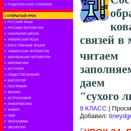
РОДИТЕЛЬСКОЕ СОБРАНИЕ
обр
»
ОТКРЫТЫЙ УРОК
ков
РУССКИЙ ЯЗЫК
РУССКАЯ ЛИТЕРАТУРА
НАЧАЛЬНАЯ ШКОЛА
связей в
УКРАИНСКИЙ ЯЗЫК
ИНОСТРАННЫЕ ЯЗЫКИ
читаем
УКРАИНСКАЯ ЛИТЕРАТУРА
ЗАРУБЕЖНАЯ ЛИТЕРАТУРА
МАТЕМАТИКА
заполня
ИСТОРИЯ
ОБЩЕСТВОЗНАНИЕ
даем о
БИОЛОГИЯ
ГЕОГРАФИЯ
"сухого ль
ФИЗИКА
АСТРОНОМИЯ
ИНФОРМАТИКА
9 КЛАСС
| Просм
ХИМИЯ
Добавил:
tineydg
ОБЖ
ЭКОНОМИКА
ЭКОЛОГИЯ