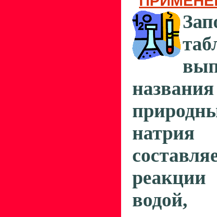
ПРИМЕНЕ
Зап
таб
вып
названи
природны
натрия
составля
реакци
водой,