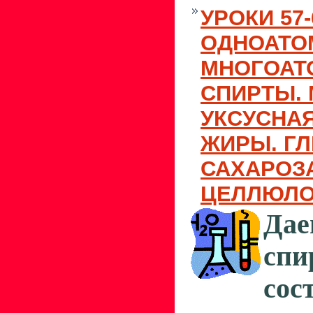
УРОКИ 57-
ОДНОАТО
МНОГОАТ
СПИРТЫ. 
УКСУСНАЯ
ЖИРЫ. Г
САХАРОЗА
ЦЕЛЛЮЛОЗ
Дае
спи
сос