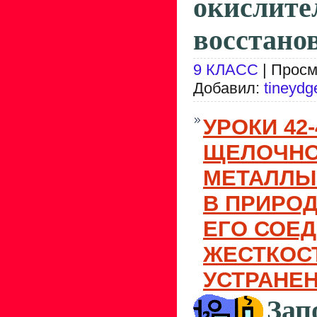
окис
восстанов
9 КЛАСС
| Просм
Добавил:
tineydg
УРОКИ 42-
ЩЕЛОЧН
МЕТАЛЛЫ
В ПРИРОД
ЕГО СОЕД
ЖЕСТКОСТ
УСТРАНЕ
Зап