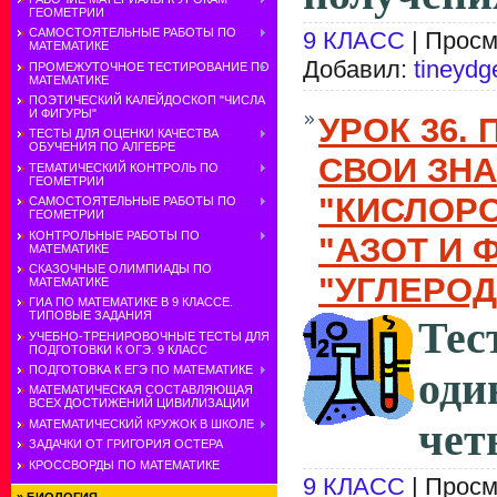
ГЕОМЕТРИИ
САМОСТОЯТЕЛЬНЫЕ РАБОТЫ ПО
9 КЛАСС
| Просм
МАТЕМАТИКЕ
Добавил:
tineydg
ПРОМЕЖУТОЧНОЕ ТЕСТИРОВАНИЕ ПО
МАТЕМАТИКЕ
ПОЭТИЧЕСКИЙ КАЛЕЙДОСКОП "ЧИСЛА
И ФИГУРЫ"
УРОК 36.
ТЕСТЫ ДЛЯ ОЦЕНКИ КАЧЕСТВА
ОБУЧЕНИЯ ПО АЛГЕБРЕ
СВОИ ЗН
ТЕМАТИЧЕСКИЙ КОНТРОЛЬ ПО
ГЕОМЕТРИИ
"КИСЛОРО
САМОСТОЯТЕЛЬНЫЕ РАБОТЫ ПО
ГЕОМЕТРИИ
КОНТРОЛЬНЫЕ РАБОТЫ ПО
"АЗОТ И 
МАТЕМАТИКЕ
СКАЗОЧНЫЕ ОЛИМПИАДЫ ПО
"УГЛЕРОД
МАТЕМАТИКЕ
ГИА ПО МАТЕМАТИКЕ В 9 КЛАССЕ.
ТИПОВЫЕ ЗАДАНИЯ
Тес
УЧЕБНО-ТРЕНИРОВОЧНЫЕ ТЕСТЫ ДЛЯ
ПОДГОТОВКИ К ОГЭ. 9 КЛАСС
ПОДГОТОВКА К ЕГЭ ПО МАТЕМАТИКЕ
од
МАТЕМАТИЧЕСКАЯ СОСТАВЛЯЮЩАЯ
ВСЕХ ДОСТИЖЕНИЙ ЦИВИЛИЗАЦИИ
чет
МАТЕМАТИЧЕСКИЙ КРУЖОК В ШКОЛЕ
ЗАДАЧКИ ОТ ГРИГОРИЯ ОСТЕРА
КРОССВОРДЫ ПО МАТЕМАТИКЕ
9 КЛАСС
| Просм