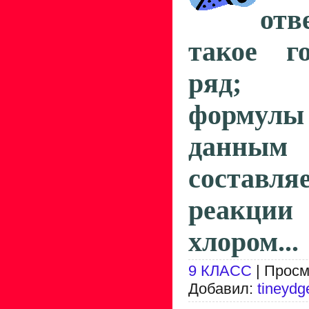
от
такое го
ряд; с
формулы
данным
составля
реакци
хлором...
9 КЛАСС
| Просм
Добавил:
tineydg