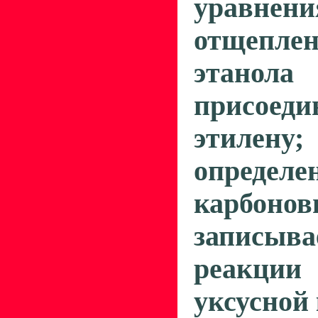
уравне
отщепле
эта
присоеди
этиле
определе
карбоно
записыва
реакции
уксусной 