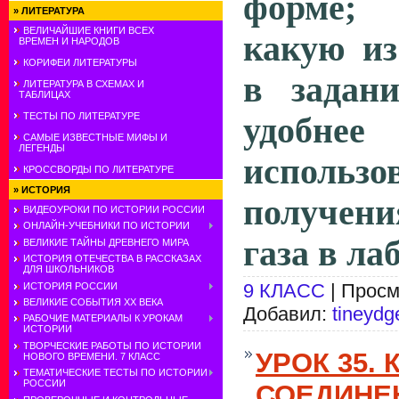
форме; 
»
ЛИТЕРАТУРА
ВЕЛИЧАЙШИЕ КНИГИ ВСЕХ
какую из
ВРЕМЕН И НАРОДОВ
КОРИФЕИ ЛИТЕРАТУРЫ
в задан
ЛИТЕРАТУРА В СХЕМАХ И
ТАБЛИЦАХ
ТЕСТЫ ПО ЛИТЕРАТУРЕ
удобн
САМЫЕ ИЗВЕСТНЫЕ МИФЫ И
ЛЕГЕНДЫ
исполь
КРОССВОРДЫ ПО ЛИТЕРАТУРЕ
»
ИСТОРИЯ
получени
ВИДЕОУРОКИ ПО ИСТОРИИ РОССИИ
ОНЛАЙН-УЧЕБНИКИ ПО ИСТОРИИ
газа в ла
ВЕЛИКИЕ ТАЙНЫ ДРЕВНЕГО МИРА
ИСТОРИЯ ОТЕЧЕСТВА В РАССКАЗАХ
ДЛЯ ШКОЛЬНИКОВ
9 КЛАСС
| Просм
ИСТОРИЯ РОССИИ
ВЕЛИКИЕ СОБЫТИЯ ХХ ВЕКА
Добавил:
tineydg
РАБОЧИЕ МАТЕРИАЛЫ К УРОКАМ
ИСТОРИИ
ТВОРЧЕСКИЕ РАБОТЫ ПО ИСТОРИИ
УРОК 35.
НОВОГО ВРЕМЕНИ. 7 КЛАСС
ТЕМАТИЧЕСКИЕ ТЕСТЫ ПО ИСТОРИИ
РОССИИ
СОЕДИНЕН