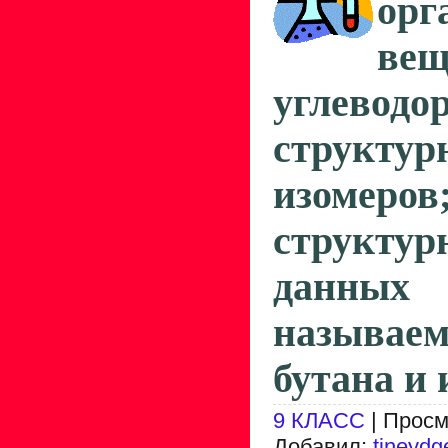
орг
вещ
углеводор
структур
изомеров
структу
данных 
называ
бутана и 
9 КЛАСС
| Просм
Добавил:
tineydg