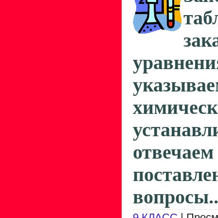
таб
зак
уравнен
указы
химичес
устанавл
отве
поставле
вопросы..
9 КЛАСС
| Просм