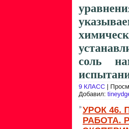
уравнен
указы
химичес
устанавл
соль н
испытания
9 КЛАСС
| Просм
Добавил:
tineydg
УРОК 46.
РАБОТА.