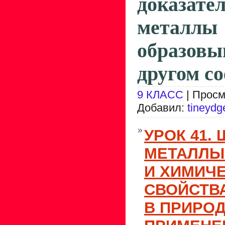
доказат
металл
образов
другом со
9 КЛАСС
| Просм
Добавил:
tineydg
УРОК 41.
МЕТАЛЛЫ
И ХИМИЧ
СВОЙСТВ
В ПРИРОД