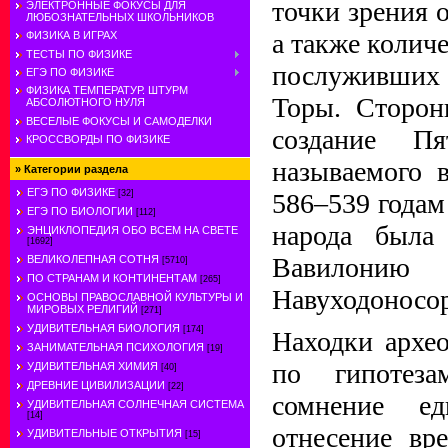
точки зрения 
ЭЛЕКТРОННЫЕ ФОКУСЫ ДЛЯ
ЛЮБОЗНАТЕЛЬНЫХ ШКОЛЬНИКОВ
а также колич
ФИЗИКА В ИГРАХ
ТЕСТЫ ПО ФИЗИКЕ
послуживших
ЕГЭ ПО ФИЗИКЕ
ФИЗИКА ТЕМПЕРАТУР. ШТУРМ
Торы. Сторон
АБСОЛЮТНОГО НУЛЯ
ВЕСЕЛЫЕ ФОКУСЫ И САМОДЕЛКИ
создание П
КРОССВОРДЫ ПО ФИЗИКЕ
называемого в
»
Категории раздела
ЕГЭ ПО ФИЗИКЕ
586–539 годам 
[32]
ЕГЭ ПО БИОЛОГИИ
[112]
народа была 
ЭНЦИКЛОПЕДИЯ ОБО ВСЕМ НА СВЕТЕ
[1692]
Вавилонию 
ВЕЛИКОЛЕПНАЯ СОТНЯ
[5710]
ПО СТРАНАМ И КОНТИНЕНТАМ
[265]
Навуходоносор
ОСНОВЫ ПРАВОСЛАВНОЙ КУЛЬТУРЫ И
МИРОВЫХ РЕЛИГИЙ
[271]
УДИВИТЕЛЬНАЯ БИОЛОГИЯ
[174]
Находки архео
ЗАНИМАТЕЛЬНАЯ ПСИХОЛОГИЯ
[19]
по гипотез
УДИВИТЕЛЬНАЯ ХИМИЯ
[40]
ДРЕВНИЕ ЦИВИЛИЗАЦИИ
[22]
сомнение е
УДИВИТЕЛЬНАЯ СОЛНЕЧНАЯ СИСТЕМА
[14]
отнесение вр
УДИВИТЕЛЬНЫЕ ОТКРЫТИЯ
[15]