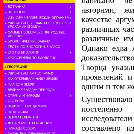
написано н
»
БИОЛОГИЯ
БОТАНИКА
авторами, ж
ЗООЛОГИЯ
качестве аргу
ИЗУЧАЕМ ЧЕЛОВЕЧЕСКИЙ ОРГАНИЗМ
УДИВИТЕЛЬНЫЕ ФАКТЫ О ЧЕЛОВЕКЕ К
различных ча
УРОКАМ АНАТОМИИ
САМЫЕ НЕОБЫЧНЫЕ ПРИРОДНЫЕ
различные им
ЯВЛЕНИЯ
БИОЛОГИЧЕСКИЕ ЗАДАЧИ
Однако едва 
ТЕСТЫ ПО БИОЛОГИИ. 5 КЛАСС
ЕГЭ ПО БИОЛОГИИ
доказательс
КРОССВОРДЫ ПО БИОЛОГИИ
Творца указы
»
ГЕОГРАФИЯ
УДИВИТЕЛЬНАЯ ГЕОГРАФИЯ
проявлений и
КАК ОТКРЫВАЛИ НАШУ ЗЕМЛЮ
одним и тем ж
ПЛАНЕТА ЗЕМЛЯ
ВЕЛИКИЕ ЗАГАДКИ ПРИРОДЫ
СТРАНЫ И НАРОДЫ
Существовало
ОСТРОВА
постепенно
ВЕЛИКИЕ ГОРОДА МИРА
ШТАТЫ США
исследователи
ЗЕМЛИ ГЕРМАНИИ
ДЕПАРТАМЕНТЫ ФРАНЦИИ
составлено и
НАРОДЫ СЕВЕРА
ЗАДАНИЯ И УПРАЖНЕНИЯ ПО