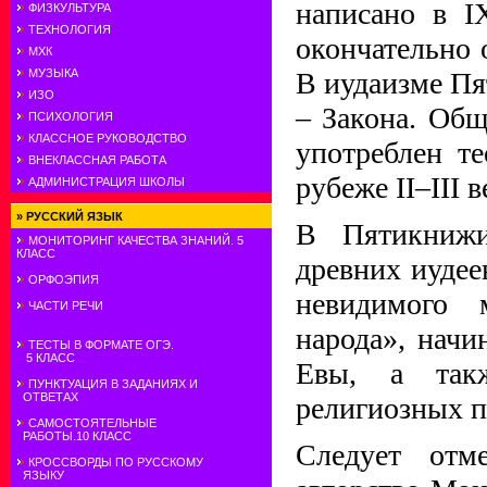
написано в IX
ФИЗКУЛЬТУРА
ТЕХНОЛОГИЯ
окончательно о
МХК
МУЗЫКА
В иудаизме Пя
ИЗО
– Закона. Об
ПСИХОЛОГИЯ
КЛАССНОЕ РУКОВОДСТВО
употреблен т
ВНЕКЛАССНАЯ РАБОТА
рубеже II–III в
АДМИНИСТРАЦИЯ ШКОЛЫ
»
РУССКИЙ ЯЗЫК
В Пятикнижи
МОНИТОРИНГ КАЧЕСТВА ЗНАНИЙ. 5
КЛАСС
древних иудее
ОРФОЭПИЯ
невидимого 
ЧАСТИ РЕЧИ
народа», начи
ТЕСТЫ В ФОРМАТЕ ОГЭ.
5 КЛАСС
Евы, а так
ПУНКТУАЦИЯ В ЗАДАНИЯХ И
ОТВЕТАХ
религиозных п
САМОСТОЯТЕЛЬНЫЕ
РАБОТЫ.10 КЛАСС
Следует отме
КРОССВОРДЫ ПО РУССКОМУ
ЯЗЫКУ