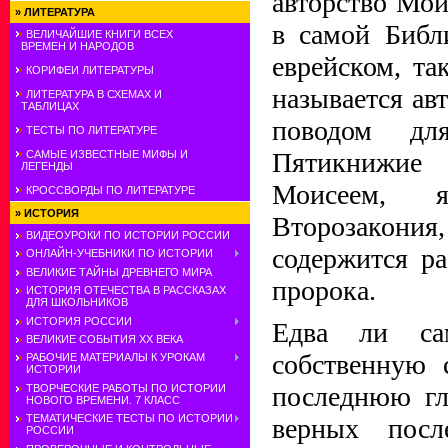
авторство Мои
»
ЛИТЕРАТУРА
в самой Библ
ВЕЛИЧАЙШИЕ КНИГИ ВСЕХ
ВРЕМЕН И НАРОДОВ
еврейском, та
КОРИФЕИ ЛИТЕРАТУРЫ
называется ав
ЛИТЕРАТУРА В СХЕМАХ И
ТАБЛИЦАХ
поводом д
ТЕСТЫ ПО ЛИТЕРАТУРЕ
Пятикнижие
САМЫЕ ИЗВЕСТНЫЕ МИФЫ И
ЛЕГЕНДЫ
Моисеем, я
КРОССВОРДЫ ПО ЛИТЕРАТУРЕ
»
ИСТОРИЯ
Второзакония,
ВИДЕОУРОКИ ПО ИСТОРИИ РОССИИ
содержится ра
ОНЛАЙН-УЧЕБНИКИ ПО ИСТОРИИ
ВЕЛИКИЕ ТАЙНЫ ДРЕВНЕГО МИРА
пророка.
ИСТОРИЯ ОТЕЧЕСТВА В РАССКАЗАХ
ДЛЯ ШКОЛЬНИКОВ
ИСТОРИЯ РОССИИ
Едва ли са
ВЕЛИКИЕ СОБЫТИЯ ХХ ВЕКА
собственную 
РАБОЧИЕ МАТЕРИАЛЫ К УРОКАМ
ИСТОРИИ
последнюю гл
ТВОРЧЕСКИЕ РАБОТЫ ПО ИСТОРИИ
НОВОГО ВРЕМЕНИ. 7 КЛАСС
ТЕМАТИЧЕСКИЕ ТЕСТЫ ПО ИСТОРИИ
верных посл
РОССИИ