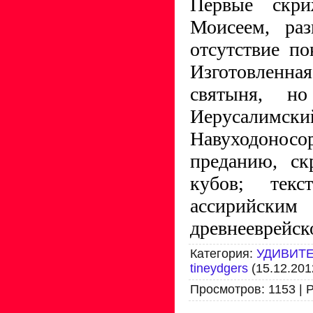
Первые скр
Моисеем, раз
отсутствие по
Изготовленная
святыня, но
Иерусалимски
Навуходоносо
преданию, с
кубов; тек
ассирийским
древнееврейск
Категория
:
УДИВИТ
tineydgers
(15.12.201
Просмотров
:
1153
|
Р