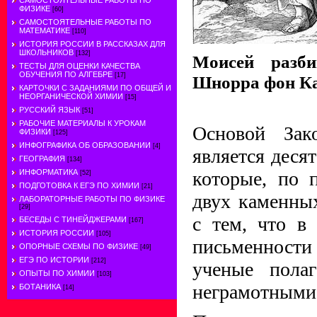
САМОСТОЯТЕЛЬНЫЕ РАБОТЫ ПО
ФИЗИКЕ
[60]
САМОСТОЯТЕЛЬНЫЕ РАБОТЫ ПО
МАТЕМАТИКЕ
[110]
ИСТОРИЯ РОССИИ В РАССКАЗАХ ДЛЯ
ШКОЛЬНИКОВ
[132]
Моисей разб
ТЕСТЫ ДЛЯ ОЦЕНКИ КАЧЕСТВА
ОБУЧЕНИЯ ПО АЛГЕБРЕ
[17]
Шнорра фон К
КАРТОЧКИ С ЗАДАНИЯМИ ПО ОБЩЕЙ И
НЕОРГАНИЧЕСКОЙ ХИМИИ
[15]
РУССКИЙ ЯЗЫК
[51]
РАБОЧИЕ МАТЕРИАЛЫ К УРОКАМ
Основой Зак
ФИЗИКИ
[125]
ИНФОГРАФИКА ОБ ОБРАЗОВАНИИ
[4]
является десят
ГЕОГРАФИЯ
[134]
которые, по 
ИНФОРМАТИКА
[52]
ПОДГОТОВКА К ЕГЭ ПО ХИМИИ
[21]
двух каменны
ЛАБОРАТОРНЫЕ РАБОТЫ ПО ФИЗИКЕ
[29]
с тем, что в
БЕСЕДЫ С ТИНЕЙДЖЕРАМИ
[167]
ИСТОРИЯ РОССИИ
[105]
письменности
ОПОРНЫЕ СХЕМЫ ПО ФИЗИКЕ
[49]
ЕГЭ ПО ИСТОРИИ
[212]
ученые пола
ОПЫТЫ ПО ХИМИИ
[103]
неграмотными
БОТАНИКА
[14]