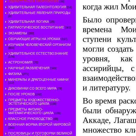
УДИВИТЕЛЬНАЯ АРХЕОЛОГИЯ
[39]
когда жил Мои
УДИВИТЕЛЬНАЯ ПАЛЕОНТОЛОГИЯ
[14]
УДИВИТЕЛЬНЫЕ ЯВЛЕНИЯ ПРИРОДЫ
[0]
Было опровер
УДИВИТЕЛЬНАЯ ЛОГИКА
[35]
времена Мои
ПАТРИОТИЧЕСКОЕ ВОСПИТАНИЕ
[362]
ЭКЗАМЕНЫ
[260]
ступени куль
ОБУЧАЮЩИЕ ИГРЫ НА УРОКАХ
[197]
ИЗУЧАЕМ ЧЕЛОВЕЧЕСКИЙ ОРГАНИЗМ
могли создать
[604]
УДИВИТЕЛЬНОЕ ЕСТЕСТВОЗНАНИЕ
уровня, ка
[178]
АСТРОНОМИЯ
[70]
ассирийцы, 
НАУЧНЫЕ РАЗВЛЕЧЕНИЯ
[349]
ФИЗИКА
[271]
взаимодейство
МИНЕРАЛЫ И ДРАГОЦЕННЫЕ КАМНИ
[112]
и литературу.
ДИКОВИНКИ СО ВСЕГО МИРА
[78]
ПОСЛЕ УРОКОВ
[242]
Во время раск
ПРЕДМЕТЫ ХУДОЖЕСТВЕННО-
ЭСТЕТИЧЕСКОГО ЦИКЛА
[100]
были обнаруж
ПРЕДМЕТЫ ФИЗИКО-
МАТЕМАТИЧЕСКОГО ЦИКЛА
[139]
Аккаде, Лага
КЛАССНОЕ РУКОВОДСТВО
[88]
ВОЕННАЯ ФОРМА ВТОРОЙ МИРОВОЙ
множество кл
[281]
ПОСЛОВИЦЫ И ПОГОВОРКИ ВЕЛИКОЙ