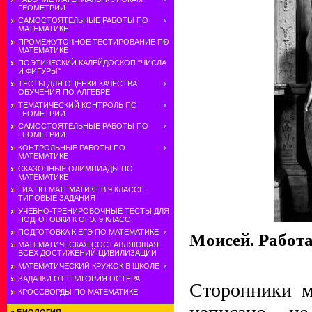
ГЕОМЕТРИИ
САМОСТОЯТЕЛЬНЫЕ РАБОТЫ ПО
МАТЕМАТИКЕ
ПРОМЕЖУТОЧНОЕ ТЕСТИРОВАНИЕ ПО
МАТЕМАТИКЕ
ПОЭТИЧЕСКИЙ КАЛЕЙДОСКОП "ЧИСЛА
И ФИГУРЫ"
ТЕСТЫ ДЛЯ ОЦЕНКИ КАЧЕСТВА
ОБУЧЕНИЯ ПО АЛГЕБРЕ
ТЕМАТИЧЕСКИЙ КОНТРОЛЬ ПО
ГЕОМЕТРИИ
САМОСТОЯТЕЛЬНЫЕ РАБОТЫ ПО
ГЕОМЕТРИИ
КОНТРОЛЬНЫЕ РАБОТЫ ПО
МАТЕМАТИКЕ
СКАЗОЧНЫЕ ОЛИМПИАДЫ ПО
МАТЕМАТИКЕ
ГИА ПО МАТЕМАТИКЕ В 9 КЛАССЕ.
ТИПОВЫЕ ЗАДАНИЯ
УЧЕБНО-ТРЕНИРОВОЧНЫЕ ТЕСТЫ ДЛЯ
ПОДГОТОВКИ К ОГЭ. 9 КЛАСС
ПОДГОТОВКА К ЕГЭ ПО МАТЕМАТИКЕ
Моисей. Работа
МАТЕМАТИЧЕСКАЯ СОСТАВЛЯЮЩАЯ
ВСЕХ ДОСТИЖЕНИЙ ЦИВИЛИЗАЦИИ
МАТЕМАТИЧЕСКИЙ КРУЖОК В ШКОЛЕ
ЗАДАЧКИ ОТ ГРИГОРИЯ ОСТЕРА
Сторонники м
КРОССВОРДЫ ПО МАТЕМАТИКЕ