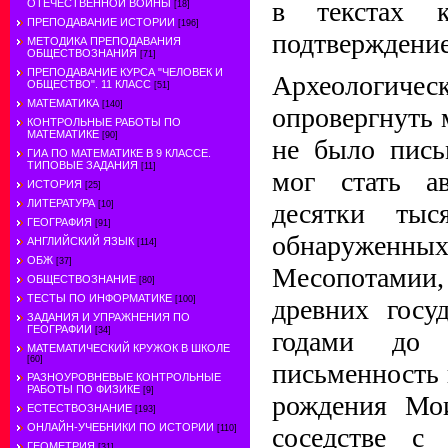
в текстах 
ОТЕЧЕСТВЕННОЙ ВОЙНЫ
[18]
ПРЕПОДАВАНИЕ ИСТОРИИ
[196]
подтверждение
МЕТОДИКА ПРЕПОДАВАНИЯ
ОБЩЕСТВОЗНАНИЯ
[71]
ПРЕПОДАВАНИЕ КУРСА "ЧЕЛОВЕК И
Археологич
ОБЩЕСТВО". 11 КЛАСС
[51]
МАТЕМАТИКА
[140]
опровергнуть 
КОНТРОЛЬНЫЕ РАБОТЫ ПО
МАТЕМАТИКЕ
[90]
не было пись
ГИА ПО МАТЕМАТИКЕ В 9 КЛАССЕ.
ТИПОВЫЕ ЗАДАНИЯ
[11]
мог стать а
ИСТОРИЯ
[25]
ЛИТЕРАТУРА
десятки тыс
[10]
ГЕОГРАФИЯ
[91]
обнаружен
АНГЛИЙСКИЙ ЯЗЫК
[114]
ОБЖ
[37]
Месопотамии, 
ОБЩЕСТВОЗНАНИЕ
[80]
ТЕСТЫ ПО ИНФОРМАТИКЕ
[100]
древних госу
ЗАДАНИЯ И УПРАЖНЕНИЯ ПО
ГЕОГРАФИИ
[34]
годами до 
МАТЕМАТИЧЕСКИЙ КРУЖОК В ШКОЛЕ
[60]
письменность 
РАЗНОУРОВНЕВЫЕ КОНТРОЛЬНЫЕ
РАБОТЫ ПО ФИЗИКЕ
[9]
рождения Мои
ЕСТЕСТВОЗНАНИЕ
[193]
ОНЛАЙН-УЧЕБНИКИ ПО ИСТОРИИ
соседстве с
[110]
ГЕОМЕТРИЯ
[31]