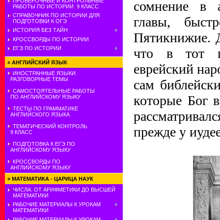
ПРОВЕРОЧНЫЕ И КОНТРОЛЬНЫЕ
сомнение в а
РАБОТЫ ПО ИСТОРИИ. 9 КЛАСС
СПРАВОЧНИК ПО ИСТОРИИ ДЛЯ
главы, быст
ПОДГОТОВКИ К ОГЭ
ИСТОРИЯ БЕЗ ТАЙН
Пятикнижие. Д
КРОССВОРДЫ ПО ИСТОРИИ
ЕГЭ ПО ИСТОРИИ
что в тот п
»
АНГЛИЙСКИЙ ЯЗЫК
еврейский нар
ИНОСТРАННЫЕ ЯЗЫКИ.
РАЗГОВОРНЫЕ ТЕМЫ
сам библейски
САМОСТОЯТЕЛЬНЫЕ РАБОТЫ
которые Бог 
ПО АНГЛИЙСКОМУ ЯЗЫКУ
ТЕСТЫ ПО ГРАММАТИКЕ
рассматривал
АНГЛИЙСКОГО ЯЗЫКА
ТЕМАТИЧЕСКИЙ КОНТРОЛЬ.
прежде у иуде
9 КЛАСС
ПОДГОТОВКА К ЕГЭ ПО
АНГЛИЙСКОМУ ЯЗЫКУ
КРОССВОРДЫ ПО
АНГЛИЙСКОМУ ЯЗЫКУ
»
МАТЕМАТИКА - ЦАРИЦА НАУК
ЧИСЛА: ОТ АРИФМЕТИКИ ДО ВЫСШЕЙ
МАТЕМАТИКИ
РАБОЧИЕ МАТЕРИАЛЫ К УРОКАМ
МАТЕМАТИКИ
РАБОЧИЕ МАТЕРИАЛЫ К УРОКАМ