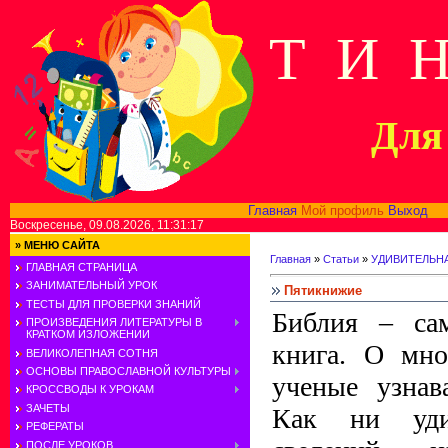
Т И 
Для 
Главная
Мой профиль
Выход
В
Воскресенье, 09.08.2026, 11:31:17
»
МЕНЮ САЙТА
Главная
»
Статьи
»
УДИВИТЕЛЬН
ГЛАВНАЯ СТРАНИЦА
ЗАНИМАТЕЛЬНЫЙ УРОК
Пятикнижие
ТЕСТЫ ДЛЯ ПРОВЕРКИ ЗНАНИЙ
Библия – сам
ПРОИЗВЕДЕНИЯ ЛИТЕРАТУРЫ В
КРАТКОМ ИЗЛОЖЕНИИ
книга. О мно
ВЕЛИКОЛЕПНАЯ СОТНЯ
ОСНОВЫ ПРАВОСЛАВНОЙ КУЛЬТУРЫ
ученые узнав
КРОССВОДЫ К УРОКАМ
ЗАЧЕТЫ
Как ни уди
РЕФЕРАТЫ
ПОСЛЕ УРОКОВ