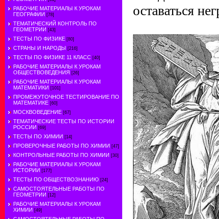
оставаться не
РАБОЧИЕ МАТЕРИАЛЫ К УРОКАМ
ГЕОГРАФИИ
[78]
ТЕМАТИЧЕСКИЙ КОНТРОЛЬ ПО
ГЕОМЕТРИИ
[43]
ТЕСТЫ ПО ФИЗИКЕ
[80]
СТРАНЫ И НАРОДЫ
[216]
ТЕСТЫ ПО ФИЗИКЕ 11 КЛАСС
[40]
РАБОЧИЕ МАТЕРИАЛЫ К УРОКАМ
ОБЩЕСТВОВЕДЕНИЯ
[26]
РАБОЧИЕ МАТЕРИАЛЫ К УРОКАМ
МАТЕМАТИКИ
[101]
ПРОМЕЖУТОЧНОЕ ТЕСТИРОВАНИЕ ПО
МАТЕМАТИКЕ
[60]
МОСКВОВЕДЕНИЕ
[67]
ТЕМАТИЧЕСКИЕ ТЕСТЫ ПО ИСТОРИИ
РОССИИ
[69]
ТЕСТЫ ПО ХИМИИ
[14]
ПРОВЕРОЧНЫЕ РАБОТЫ ПО ХИМИИ
[47]
КОНТРОЛЬНЫЕ РАБОТЫ ПО ХИМИИ
[30]
РАБОЧИЕ МАТЕРИАЛЫ К УРОКАМ
ИСТОРИИ
[177]
ТЕСТЫ ПО ОБЩЕСТВОЗНАНИЮ
[24]
САМОСТОЯТЕЛЬНЫЕ РАБОТЫ ПО
ГЕОМЕТРИИ
[12]
РАБОЧИЕ МАТЕРИАЛЫ К УРОКАМ
ХИМИИ
[49]