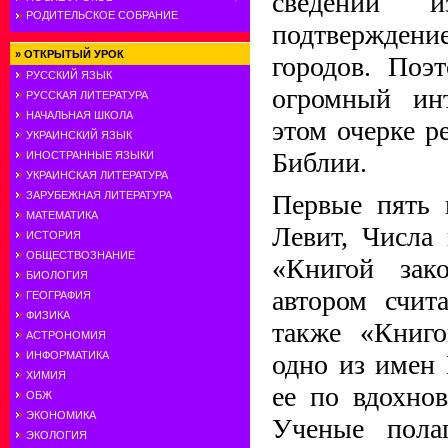
сведений 
РОДИТЕЛЬСКОЕ СОБРАНИЕ
подтвержден
»
ОТКРЫТЫЙ УРОК
городов. Поэ
РУССКИЙ ЯЗЫК
огромный инт
РУССКАЯ ЛИТЕРАТУРА
НАЧАЛЬНАЯ ШКОЛА
этом очерке р
УКРАИНСКИЙ ЯЗЫК
Библии.
ИНОСТРАННЫЕ ЯЗЫКИ
УКРАИНСКАЯ ЛИТЕРАТУРА
ЗАРУБЕЖНАЯ ЛИТЕРАТУРА
Первые пять 
МАТЕМАТИКА
Левит, Числа
ИСТОРИЯ
ОБЩЕСТВОЗНАНИЕ
«Книгой зак
БИОЛОГИЯ
автором счит
ГЕОГРАФИЯ
ФИЗИКА
также «Книго
АСТРОНОМИЯ
ИНФОРМАТИКА
одно из имен 
ХИМИЯ
ее по вдохно
ОБЖ
ЭКОНОМИКА
Ученые пола
ЭКОЛОГИЯ