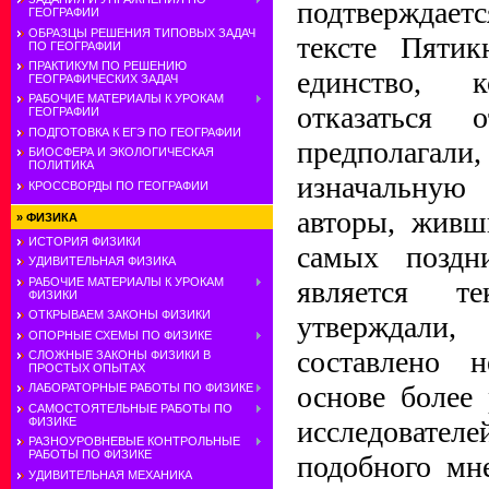
подтверждаетс
ГЕОГРАФИИ
ОБРАЗЦЫ РЕШЕНИЯ ТИПОВЫХ ЗАДАЧ
тексте Пятик
ПО ГЕОГРАФИИ
ПРАКТИКУМ ПО РЕШЕНИЮ
единство, 
ГЕОГРАФИЧЕСКИХ ЗАДАЧ
РАБОЧИЕ МАТЕРИАЛЫ К УРОКАМ
отказаться 
ГЕОГРАФИИ
ПОДГОТОВКА К ЕГЭ ПО ГЕОГРАФИИ
предполага
БИОСФЕРА И ЭКОЛОГИЧЕСКАЯ
ПОЛИТИКА
изначальную
КРОССВОРДЫ ПО ГЕОГРАФИИ
авторы, живш
»
ФИЗИКА
ИСТОРИЯ ФИЗИКИ
самых поздн
УДИВИТЕЛЬНАЯ ФИЗИКА
является те
РАБОЧИЕ МАТЕРИАЛЫ К УРОКАМ
ФИЗИКИ
ОТКРЫВАЕМ ЗАКОНЫ ФИЗИКИ
утверждал
ОПОРНЫЕ СХЕМЫ ПО ФИЗИКЕ
составлено 
СЛОЖНЫЕ ЗАКОНЫ ФИЗИКИ В
ПРОСТЫХ ОПЫТАХ
основе более
ЛАБОРАТОРНЫЕ РАБОТЫ ПО ФИЗИКЕ
САМОСТОЯТЕЛЬНЫЕ РАБОТЫ ПО
исследовател
ФИЗИКЕ
РАЗНОУРОВНЕВЫЕ КОНТРОЛЬНЫЕ
РАБОТЫ ПО ФИЗИКЕ
подобного мн
УДИВИТЕЛЬНАЯ МЕХАНИКА