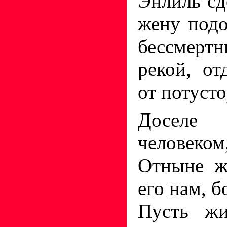
Энлиль сд
жену подо
бессмерт
рекой, о
от потуст
Доселе
человеком
Отныне ж
его нам, б
Пусть жи