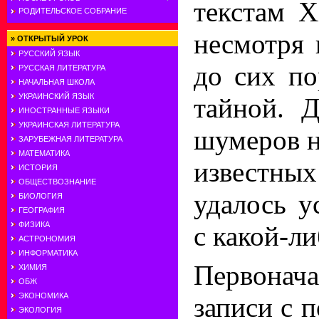
текстам X
РОДИТЕЛЬСКОЕ СОБРАНИЕ
несмотря 
»
ОТКРЫТЫЙ УРОК
РУССКИЙ ЯЗЫК
до сих по
РУССКАЯ ЛИТЕРАТУРА
НАЧАЛЬНАЯ ШКОЛА
УКРАИНСКИЙ ЯЗЫК
тайной. 
ИНОСТРАННЫЕ ЯЗЫКИ
УКРАИНСКАЯ ЛИТЕРАТУРА
шумеров н
ЗАРУБЕЖНАЯ ЛИТЕРАТУРА
МАТЕМАТИКА
известны
ИСТОРИЯ
ОБЩЕСТВОЗНАНИЕ
удалось у
БИОЛОГИЯ
ГЕОГРАФИЯ
ФИЗИКА
с какой-л
АСТРОНОМИЯ
ИНФОРМАТИКА
Первонач
ХИМИЯ
ОБЖ
ЭКОНОМИКА
записи с 
ЭКОЛОГИЯ