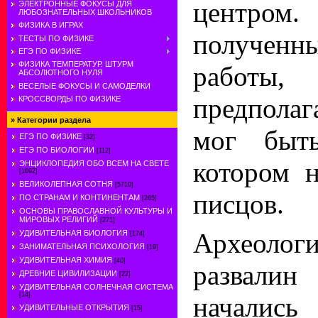
центром
ЭЛЕКТРОННЫЕ ФОКУСЫ ДЛЯ
ЛЮБОЗНАТЕЛЬНЫХ ШКОЛЬНИКОВ
ФИЗИКА В ИГРАХ
полученн
ТЕСТЫ ПО ФИЗИКЕ
ЕГЭ ПО ФИЗИКЕ
ФИЗИКА ТЕМПЕРАТУР. ШТУРМ
работ
АБСОЛЮТНОГО НУЛЯ
ВЕСЕЛЫЕ ФОКУСЫ И САМОДЕЛКИ
предполаг
КРОССВОРДЫ ПО ФИЗИКЕ
»
Категории раздела
мог быт
ЕГЭ ПО ФИЗИКЕ
[32]
ЕГЭ ПО БИОЛОГИИ
[112]
котором 
ЭНЦИКЛОПЕДИЯ ОБО ВСЕМ НА СВЕТЕ
[1692]
ВЕЛИКОЛЕПНАЯ СОТНЯ
[5710]
писцов.
ПО СТРАНАМ И КОНТИНЕНТАМ
[265]
ОСНОВЫ ПРАВОСЛАВНОЙ КУЛЬТУРЫ И
МИРОВЫХ РЕЛИГИЙ
[271]
Археоло
УДИВИТЕЛЬНАЯ БИОЛОГИЯ
[174]
ЗАНИМАТЕЛЬНАЯ ПСИХОЛОГИЯ
[19]
УДИВИТЕЛЬНАЯ ХИМИЯ
[40]
развали
ДРЕВНИЕ ЦИВИЛИЗАЦИИ
[22]
УДИВИТЕЛЬНАЯ СОЛНЕЧНАЯ СИСТЕМА
[14]
начались
УДИВИТЕЛЬНЫЕ ОТКРЫТИЯ
[15]