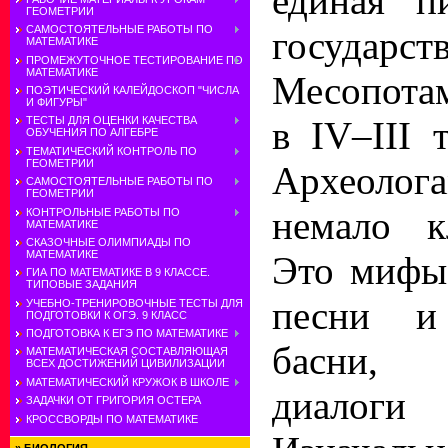
единая п
ГЕОМЕТРИИ
САМОСТОЯТЕЛЬНЫЕ РАБОТЫ ПО
госуда
МАТЕМАТИКЕ
ПРОМЕЖУТОЧНОЕ ТЕСТИРОВАНИЕ ПО
МАТЕМАТИКЕ
Месопота
ПОЭТИЧЕСКИЙ КАЛЕЙДОСКОП "ЧИСЛА
И ФИГУРЫ"
в IV–III 
ТЕСТЫ ДЛЯ ОЦЕНКИ КАЧЕСТВА
ОБУЧЕНИЯ ПО АЛГЕБРЕ
ТЕМАТИЧЕСКИЙ КОНТРОЛЬ ПО
ГЕОМЕТРИИ
Археоло
САМОСТОЯТЕЛЬНЫЕ РАБОТЫ ПО
ГЕОМЕТРИИ
немало к
КОНТРОЛЬНЫЕ РАБОТЫ ПО
МАТЕМАТИКЕ
СКАЗОЧНЫЕ ОЛИМПИАДЫ ПО
МАТЕМАТИКЕ
Это мифы,
ГИА ПО МАТЕМАТИКЕ В 9 КЛАССЕ.
ТИПОВЫЕ ЗАДАНИЯ
песни и
УЧЕБНО-ТРЕНИРОВОЧНЫЕ ТЕСТЫ ДЛЯ
ПОДГОТОВКИ К ОГЭ. 9 КЛАСС
ПОДГОТОВКА К ЕГЭ ПО МАТЕМАТИКЕ
басни, 
МАТЕМАТИЧЕСКАЯ СОСТАВЛЯЮЩАЯ
ВСЕХ ДОСТИЖЕНИЙ ЦИВИЛИЗАЦИИ
МАТЕМАТИЧЕСКИЙ КРУЖОК В ШКОЛЕ
диалог
ЗАДАЧКИ ОТ ГРИГОРИЯ ОСТЕРА
КРОССВОРДЫ ПО МАТЕМАТИКЕ