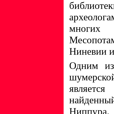
библиот
археолог
многих
Месопотам
Ниневии и
Одним из
шумерск
является
найденны
Ниппура