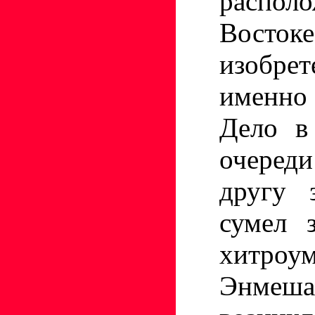
распол
Востоке
изобре
именно
Дело в
очеред
другу 
сумел 
хитро
Энмеша