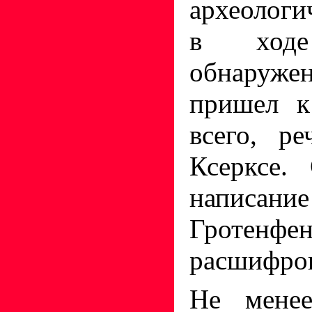
археологи
в ходе
обнаруже
пришел к
всего, р
Ксерксе.
написание
Гроте
расшифров
Не менее