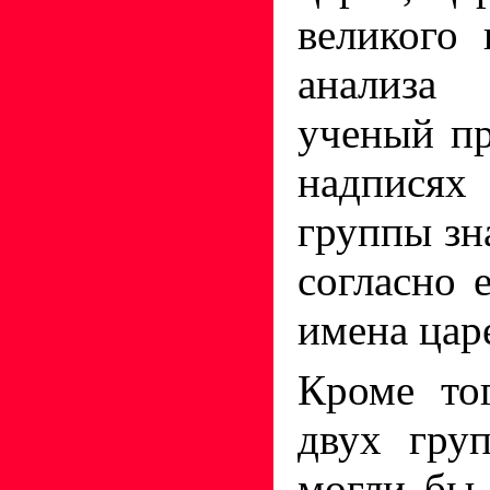
великого
анализа 
ученый пр
надпися
группы зн
согласно 
имена цар
Кроме то
двух гру
могли бы 