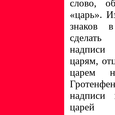
слово, о
«царь». И
знаков в
сделать 
надписи
царям, от
царем 
Гротенфен
надписи 
царей