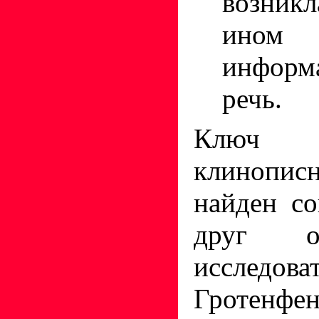
возник
ином с
информ
речь.
Ключ 
клинопи
найден с
друг о
исследова
Гротенфе