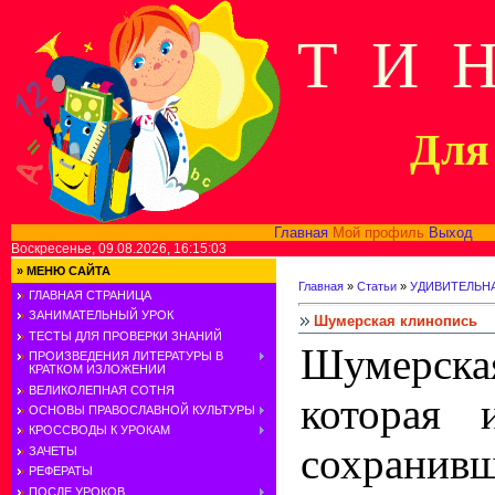
Т И 
Для 
Главная
Мой профиль
Выход
В
Воскресенье, 09.08.2026, 16:15:03
»
МЕНЮ САЙТА
Главная
»
Статьи
»
УДИВИТЕЛЬН
ГЛАВНАЯ СТРАНИЦА
ЗАНИМАТЕЛЬНЫЙ УРОК
Шумерская клинопись
ТЕСТЫ ДЛЯ ПРОВЕРКИ ЗНАНИЙ
Шумерск
ПРОИЗВЕДЕНИЯ ЛИТЕРАТУРЫ В
КРАТКОМ ИЗЛОЖЕНИИ
ВЕЛИКОЛЕПНАЯ СОТНЯ
которая 
ОСНОВЫ ПРАВОСЛАВНОЙ КУЛЬТУРЫ
КРОССВОДЫ К УРОКАМ
сохранив
ЗАЧЕТЫ
РЕФЕРАТЫ
ПОСЛЕ УРОКОВ