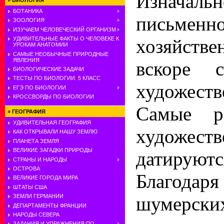
Изначаль
»
БИОЛОГИЯ
БОТАНИКА
письм
ЗООЛОГИЯ
ИЗУЧАЕМ ЧЕЛОВЕЧЕСКИЙ ОРГАНИЗМ
хозяйств
УДИВИТЕЛЬНЫЕ ФАКТЫ О ЧЕЛОВЕКЕ К
УРОКАМ АНАТОМИИ
САМЫЕ НЕОБЫЧНЫЕ ПРИРОДНЫЕ
ЯВЛЕНИЯ
вскоре с
БИОЛОГИЧЕСКИЕ ЗАДАЧИ
ТЕСТЫ ПО БИОЛОГИИ. 5 КЛАСС
художест
ЕГЭ ПО БИОЛОГИИ
КРОССВОРДЫ ПО БИОЛОГИИ
Самые р
»
ГЕОГРАФИЯ
УДИВИТЕЛЬНАЯ ГЕОГРАФИЯ
художе
КАК ОТКРЫВАЛИ НАШУ ЗЕМЛЮ
ПЛАНЕТА ЗЕМЛЯ
ВЕЛИКИЕ ЗАГАДКИ ПРИРОДЫ
датируютс
СТРАНЫ И НАРОДЫ
ОСТРОВА
Благода
ВЕЛИКИЕ ГОРОДА МИРА
ШТАТЫ США
шумерски
ЗЕМЛИ ГЕРМАНИИ
ДЕПАРТАМЕНТЫ ФРАНЦИИ
НАРОДЫ СЕВЕРА
ЗАДАНИЯ И УПРАЖНЕНИЯ ПО