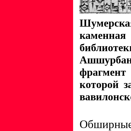
Шумерска
каменн
библиоте
Ашшурб
фрагмент 
которой з
вавилонск
Обширн