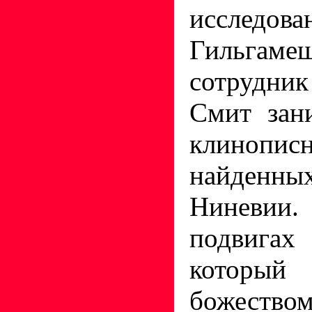
исслед
Гильгам
сотрудник
Смит зан
клиноп
найденн
Ниневии.
подвигах
который
божеством