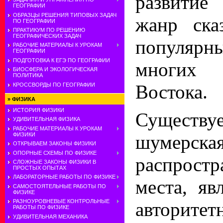
развитие
ГЕОГРАФИИ
ОБРАЗЦЫ РЕШЕНИЯ ТИПОВЫХ ЗАДАЧ
жанр ска
ПО ГЕОГРАФИИ
ПРАКТИКУМ ПО РЕШЕНИЮ
ГЕОГРАФИЧЕСКИХ ЗАДАЧ
популяр
РАБОЧИЕ МАТЕРИАЛЫ К УРОКАМ
ГЕОГРАФИИ
ПОДГОТОВКА К ЕГЭ ПО ГЕОГРАФИИ
многих 
БИОСФЕРА И ЭКОЛОГИЧЕСКАЯ
ПОЛИТИКА
Востока.
КРОССВОРДЫ ПО ГЕОГРАФИИ
»
ФИЗИКА
ИСТОРИЯ ФИЗИКИ
Существ
УДИВИТЕЛЬНАЯ ФИЗИКА
РАБОЧИЕ МАТЕРИАЛЫ К УРОКАМ
шумерск
ФИЗИКИ
ОТКРЫВАЕМ ЗАКОНЫ ФИЗИКИ
ОПОРНЫЕ СХЕМЫ ПО ФИЗИКЕ
распрост
СЛОЖНЫЕ ЗАКОНЫ ФИЗИКИ В
ПРОСТЫХ ОПЫТАХ
ЛАБОРАТОРНЫЕ РАБОТЫ ПО ФИЗИКЕ
места, яв
САМОСТОЯТЕЛЬНЫЕ РАБОТЫ ПО
ФИЗИКЕ
РАЗНОУРОВНЕВЫЕ КОНТРОЛЬНЫЕ
авторит
РАБОТЫ ПО ФИЗИКЕ
УДИВИТЕЛЬНАЯ МЕХАНИКА