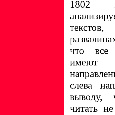
1802 г
анализир
тексто
развалина
что все 
имеют
направле
слева на
выводу, 
читать не