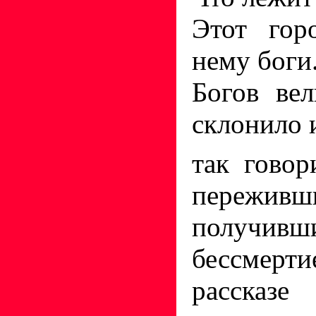
Этот гор
нему боги
Богов ве
склонило
так гово
переж
получи
бессмерт
рассказе