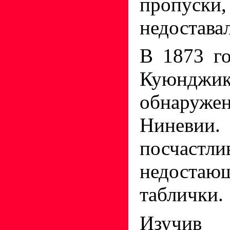
пропуски
недостава
В 1873 г
Куюнджи
обнару
Нинев
посчас
недоста
таблички.
Изучив 