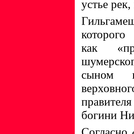
устье рек,
Гильгамеш
которого
как «пре
шумерско
сыном г
верховн
правите
богини Ни
Согласно 