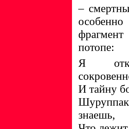
– смертны
особенн
фрагмент
потопе:
Я откр
сокровенн
И тайну бо
Шуруппак
знаешь,
Что лежит