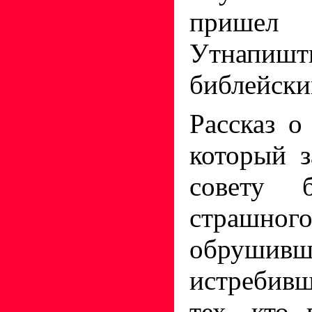
пришел
Утнапишт
библейски
Рассказ о
который 
совету 
страшного
обрушив
истребивш
тех, кто 