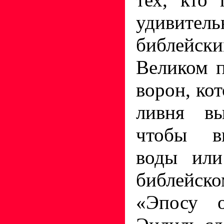
удивите
библейс
Великом п
ворон, ко
ливня вы
чтобы вы
воды или
библейско
«Эпосу о