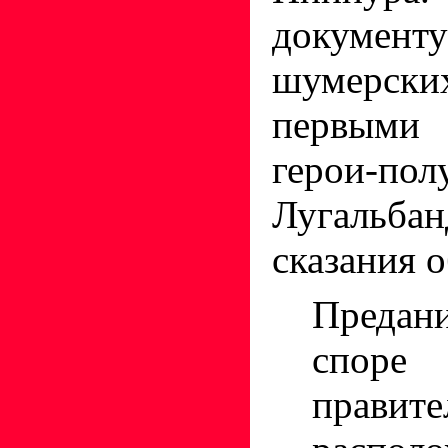
документ
шумерс
первыми
герои-п
Лугальба
сказания о
Предан
спор
правите