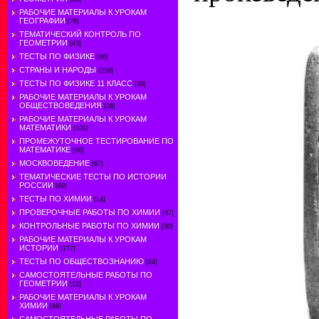
РАБОЧИЕ МАТЕРИАЛЫ К УРОКАМ
ГЕОГРАФИИ
[78]
ТЕМАТИЧЕСКИЙ КОНТРОЛЬ ПО
ГЕОМЕТРИИ
[43]
ТЕСТЫ ПО ФИЗИКЕ
[80]
СТРАНЫ И НАРОДЫ
[216]
ТЕСТЫ ПО ФИЗИКЕ 11 КЛАСС
[40]
РАБОЧИЕ МАТЕРИАЛЫ К УРОКАМ
ОБЩЕСТВОВЕДЕНИЯ
[26]
РАБОЧИЕ МАТЕРИАЛЫ К УРОКАМ
МАТЕМАТИКИ
[101]
ПРОМЕЖУТОЧНОЕ ТЕСТИРОВАНИЕ ПО
МАТЕМАТИКЕ
[60]
МОСКВОВЕДЕНИЕ
[67]
ТЕМАТИЧЕСКИЕ ТЕСТЫ ПО ИСТОРИИ
РОССИИ
[69]
ТЕСТЫ ПО ХИМИИ
[14]
ПРОВЕРОЧНЫЕ РАБОТЫ ПО ХИМИИ
[47]
КОНТРОЛЬНЫЕ РАБОТЫ ПО ХИМИИ
[30]
РАБОЧИЕ МАТЕРИАЛЫ К УРОКАМ
ИСТОРИИ
[177]
ТЕСТЫ ПО ОБЩЕСТВОЗНАНИЮ
[24]
САМОСТОЯТЕЛЬНЫЕ РАБОТЫ ПО
ГЕОМЕТРИИ
[12]
РАБОЧИЕ МАТЕРИАЛЫ К УРОКАМ
ХИМИИ
[49]