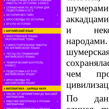
ПРОВЕРОЧНЫЕ И КОНТРОЛЬНЫЕ
РАБОТЫ ПО ИСТОРИИ. 9 КЛАСС
шумерами
СПРАВОЧНИК ПО ИСТОРИИ ДЛЯ
ПОДГОТОВКИ К ОГЭ
ИСТОРИЯ БЕЗ ТАЙН
аккадцами
КРОССВОРДЫ ПО ИСТОРИИ
ЕГЭ ПО ИСТОРИИ
и неко
»
АНГЛИЙСКИЙ ЯЗЫК
ИНОСТРАННЫЕ ЯЗЫКИ.
народам
РАЗГОВОРНЫЕ ТЕМЫ
САМОСТОЯТЕЛЬНЫЕ РАБОТЫ
ПО АНГЛИЙСКОМУ ЯЗЫКУ
шумерск
ТЕСТЫ ПО ГРАММАТИКЕ
АНГЛИЙСКОГО ЯЗЫКА
сохранял
ТЕМАТИЧЕСКИЙ КОНТРОЛЬ.
9 КЛАСС
чем про
ПОДГОТОВКА К ЕГЭ ПО
АНГЛИЙСКОМУ ЯЗЫКУ
КРОССВОРДЫ ПО
цивилизац
АНГЛИЙСКОМУ ЯЗЫКУ
»
МАТЕМАТИКА - ЦАРИЦА НАУК
ЧИСЛА: ОТ АРИФМЕТИКИ ДО ВЫСШЕЙ
По данн
МАТЕМАТИКИ
РАБОЧИЕ МАТЕРИАЛЫ К УРОКАМ
МАТЕМАТИКИ
РАБОЧИЕ МАТЕРИАЛЫ К УРОКАМ