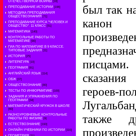
ОТЕЧЕСТВЕННОЙ ВОЙНЫ
[18]
был так 
ПРЕПОДАВАНИЕ ИСТОРИИ
[196]
МЕТОДИКА ПРЕПОДАВАНИЯ
ОБЩЕСТВОЗНАНИЯ
[71]
канон
ПРЕПОДАВАНИЕ КУРСА "ЧЕЛОВЕК И
ОБЩЕСТВО". 11 КЛАСС
[51]
МАТЕМАТИКА
[140]
произведе
КОНТРОЛЬНЫЕ РАБОТЫ ПО
МАТЕМАТИКЕ
[90]
предназна
ГИА ПО МАТЕМАТИКЕ В 9 КЛАССЕ.
ТИПОВЫЕ ЗАДАНИЯ
[11]
ИСТОРИЯ
[25]
писцами
ЛИТЕРАТУРА
[10]
ГЕОГРАФИЯ
[91]
АНГЛИЙСКИЙ ЯЗЫК
сказания
[114]
ОБЖ
[37]
ОБЩЕСТВОЗНАНИЕ
[80]
героев-п
ТЕСТЫ ПО ИНФОРМАТИКЕ
[100]
ЗАДАНИЯ И УПРАЖНЕНИЯ ПО
ГЕОГРАФИИ
[34]
Лугальба
МАТЕМАТИЧЕСКИЙ КРУЖОК В ШКОЛЕ
[60]
также др
РАЗНОУРОВНЕВЫЕ КОНТРОЛЬНЫЕ
РАБОТЫ ПО ФИЗИКЕ
[9]
ЕСТЕСТВОЗНАНИЕ
[193]
произведе
ОНЛАЙН-УЧЕБНИКИ ПО ИСТОРИИ
[110]
ГЕОМЕТРИЯ
[31]