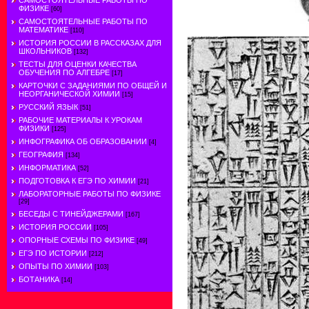
САМОСТОЯТЕЛЬНЫЕ РАБОТЫ ПО
ФИЗИКЕ
[60]
САМОСТОЯТЕЛЬНЫЕ РАБОТЫ ПО
МАТЕМАТИКЕ
[110]
ИСТОРИЯ РОССИИ В РАССКАЗАХ ДЛЯ
ШКОЛЬНИКОВ
[132]
ТЕСТЫ ДЛЯ ОЦЕНКИ КАЧЕСТВА
ОБУЧЕНИЯ ПО АЛГЕБРЕ
[17]
КАРТОЧКИ С ЗАДАНИЯМИ ПО ОБЩЕЙ И
НЕОРГАНИЧЕСКОЙ ХИМИИ
[15]
РУССКИЙ ЯЗЫК
[51]
РАБОЧИЕ МАТЕРИАЛЫ К УРОКАМ
ФИЗИКИ
[125]
ИНФОГРАФИКА ОБ ОБРАЗОВАНИИ
[4]
ГЕОГРАФИЯ
[134]
ИНФОРМАТИКА
[52]
ПОДГОТОВКА К ЕГЭ ПО ХИМИИ
[21]
ЛАБОРАТОРНЫЕ РАБОТЫ ПО ФИЗИКЕ
[29]
БЕСЕДЫ С ТИНЕЙДЖЕРАМИ
[167]
ИСТОРИЯ РОССИИ
[105]
ОПОРНЫЕ СХЕМЫ ПО ФИЗИКЕ
[49]
ЕГЭ ПО ИСТОРИИ
[212]
ОПЫТЫ ПО ХИМИИ
[103]
БОТАНИКА
[14]