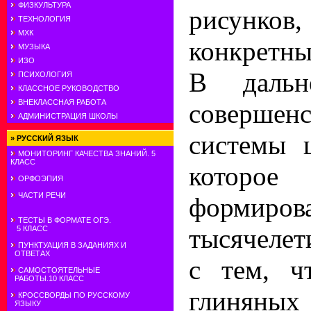
ФИЗКУЛЬТУРА
рисунко
ТЕХНОЛОГИЯ
МХК
конкретны
МУЗЫКА
ИЗО
В дальн
ПСИХОЛОГИЯ
КЛАССНОЕ РУКОВОДСТВО
ВНЕКЛАССНАЯ РАБОТА
совершен
АДМИНИСТРАЦИЯ ШКОЛЫ
системы 
»
РУССКИЙ ЯЗЫК
МОНИТОРИНГ КАЧЕСТВА ЗНАНИЙ. 5
КЛАСС
котор
ОРФОЭПИЯ
ЧАСТИ РЕЧИ
формиров
ТЕСТЫ В ФОРМАТЕ ОГЭ.
тысячелети
5 КЛАСС
ПУНКТУАЦИЯ В ЗАДАНИЯХ И
ОТВЕТАХ
с тем, ч
САМОСТОЯТЕЛЬНЫЕ
РАБОТЫ.10 КЛАСС
глиняны
КРОССВОРДЫ ПО РУССКОМУ
ЯЗЫКУ