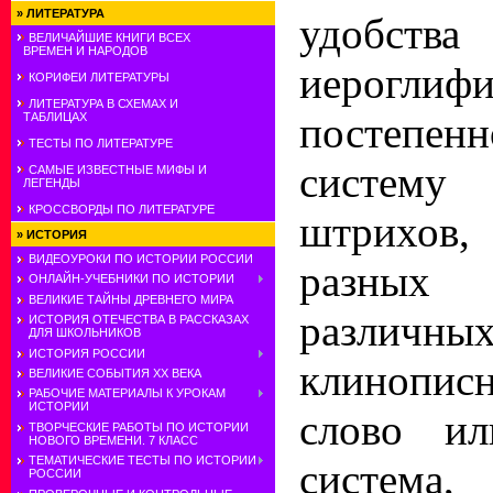
»
ЛИТЕРАТУРА
удоб
ВЕЛИЧАЙШИЕ КНИГИ ВСЕХ
ВРЕМЕН И НАРОДОВ
иерогли
КОРИФЕИ ЛИТЕРАТУРЫ
ЛИТЕРАТУРА В СХЕМАХ И
постепен
ТАБЛИЦАХ
ТЕСТЫ ПО ЛИТЕРАТУРЕ
систем
САМЫЕ ИЗВЕСТНЫЕ МИФЫ И
ЛЕГЕНДЫ
КРОССВОРДЫ ПО ЛИТЕРАТУРЕ
штрихов
»
ИСТОРИЯ
ВИДЕОУРОКИ ПО ИСТОРИИ РОССИИ
разных
ОНЛАЙН-УЧЕБНИКИ ПО ИСТОРИИ
ВЕЛИКИЕ ТАЙНЫ ДРЕВНЕГО МИРА
различны
ИСТОРИЯ ОТЕЧЕСТВА В РАССКАЗАХ
ДЛЯ ШКОЛЬНИКОВ
ИСТОРИЯ РОССИИ
клинопис
ВЕЛИКИЕ СОБЫТИЯ ХХ ВЕКА
РАБОЧИЕ МАТЕРИАЛЫ К УРОКАМ
ИСТОРИИ
слово ил
ТВОРЧЕСКИЕ РАБОТЫ ПО ИСТОРИИ
НОВОГО ВРЕМЕНИ. 7 КЛАСС
ТЕМАТИЧЕСКИЕ ТЕСТЫ ПО ИСТОРИИ
система
РОССИИ