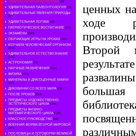
УДИВИТЕЛЬНАЯ АРХЕОЛОГИЯ
[39]
ценных на
УДИВИТЕЛЬНАЯ ПАЛЕОНТОЛОГИЯ
[14]
УДИВИТЕЛЬНЫЕ ЯВЛЕНИЯ ПРИРОДЫ
[0]
ходе ра
УДИВИТЕЛЬНАЯ ЛОГИКА
[35]
ПАТРИОТИЧЕСКОЕ ВОСПИТАНИЕ
[362]
производ
ЭКЗАМЕНЫ
[260]
ОБУЧАЮЩИЕ ИГРЫ НА УРОКАХ
[197]
ИЗУЧАЕМ ЧЕЛОВЕЧЕСКИЙ ОРГАНИЗМ
Второй 
[604]
УДИВИТЕЛЬНОЕ ЕСТЕСТВОЗНАНИЕ
[178]
результа
АСТРОНОМИЯ
[70]
НАУЧНЫЕ РАЗВЛЕЧЕНИЯ
[349]
развали
ФИЗИКА
[271]
МИНЕРАЛЫ И ДРАГОЦЕННЫЕ КАМНИ
[112]
больша
ДИКОВИНКИ СО ВСЕГО МИРА
[78]
ПОСЛЕ УРОКОВ
[242]
ПРЕДМЕТЫ ХУДОЖЕСТВЕННО-
библиот
ЭСТЕТИЧЕСКОГО ЦИКЛА
[100]
ПРЕДМЕТЫ ФИЗИКО-
МАТЕМАТИЧЕСКОГО ЦИКЛА
[139]
посвя
КЛАССНОЕ РУКОВОДСТВО
[88]
ВОЕННАЯ ФОРМА ВТОРОЙ МИРОВОЙ
различным
[281]
ПОСЛОВИЦЫ И ПОГОВОРКИ ВЕЛИКОЙ