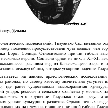
 сосуд (бутыль)
ологических исследований, Тиауанако был внезапно ос
нему поселения просуществовали чуть дольше, чем гор
лка Ворот Солнца. Относительно причин гибели выс
 несколько версий. Согласно одной из них, в XI–XII ве
овождавшееся разливом вод из близлежащего озера и и
 начались междоусобицы, которые ускорили падение Тиауа
новывается на данных археологических исследований
х районах, по своему качеству значительно уступает и
ю, где ранее существовала высокоразвитая культур
й упадок ремесел и сельского хозяйства у местных пл
оложить, что крушение Тиауанако стало результато
ком уровне культурного развития. Однако точных све
казывающих на племена, ставшие причиной гибели Тиауан