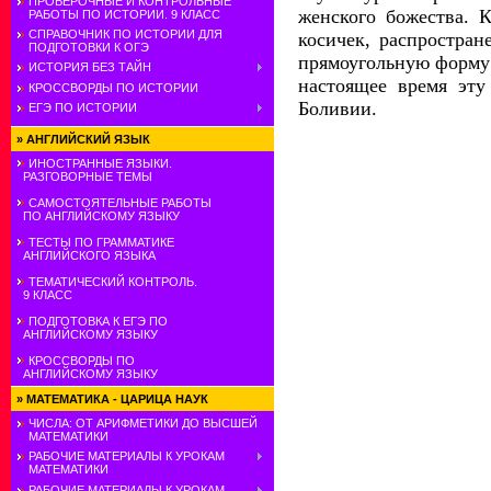
ПРОВЕРОЧНЫЕ И КОНТРОЛЬНЫЕ
женского божества. 
РАБОТЫ ПО ИСТОРИИ. 9 КЛАСС
СПРАВОЧНИК ПО ИСТОРИИ ДЛЯ
косичек, распростран
ПОДГОТОВКИ К ОГЭ
прямоугольную форму 
ИСТОРИЯ БЕЗ ТАЙН
настоящее время эт
КРОССВОРДЫ ПО ИСТОРИИ
Боливии.
ЕГЭ ПО ИСТОРИИ
»
АНГЛИЙСКИЙ ЯЗЫК
ИНОСТРАННЫЕ ЯЗЫКИ.
РАЗГОВОРНЫЕ ТЕМЫ
САМОСТОЯТЕЛЬНЫЕ РАБОТЫ
ПО АНГЛИЙСКОМУ ЯЗЫКУ
ТЕСТЫ ПО ГРАММАТИКЕ
АНГЛИЙСКОГО ЯЗЫКА
ТЕМАТИЧЕСКИЙ КОНТРОЛЬ.
9 КЛАСС
ПОДГОТОВКА К ЕГЭ ПО
АНГЛИЙСКОМУ ЯЗЫКУ
КРОССВОРДЫ ПО
АНГЛИЙСКОМУ ЯЗЫКУ
»
МАТЕМАТИКА - ЦАРИЦА НАУК
ЧИСЛА: ОТ АРИФМЕТИКИ ДО ВЫСШЕЙ
МАТЕМАТИКИ
РАБОЧИЕ МАТЕРИАЛЫ К УРОКАМ
МАТЕМАТИКИ
РАБОЧИЕ МАТЕРИАЛЫ К УРОКАМ