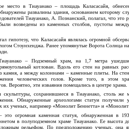
ое место в Тиауанако – площадь Каласасайя, обнес
бнаружены развалины здания, основанием которому сл
едователей Тиауанако, А. Познанский, полагал, что это 
были возведены из каменных столбов, пустоты межд
ал гипотезу, что Каласасайя являлась огромной обсер
логом Стоунхенджа. Ранее упомянутые Ворота Солнца на
ади.
иауанако – Подземный храм, на 1,7 метра ушедш
рямоугольный котлован. Вдоль его стен на равных ра
з камня, а между колоннами – каменные плиты. На сте
ажения человеческих голов. Кроме того, в этом хр
ов. Вероятно, эти изваяния помещались в центре храма.
 скульптуры, сохранившиеся в Тиауанако, столь же 
жения. Обнаруженные археологами статуи получили 
х их ученых, например «Монолит Беннетта» и «Монолит
 это огромная каменная статуя, обнаруженная в 19
ннетом в полуподземном храме Тиауанако. Ее высота до
сложным рельефом. По предположению ученых, она я