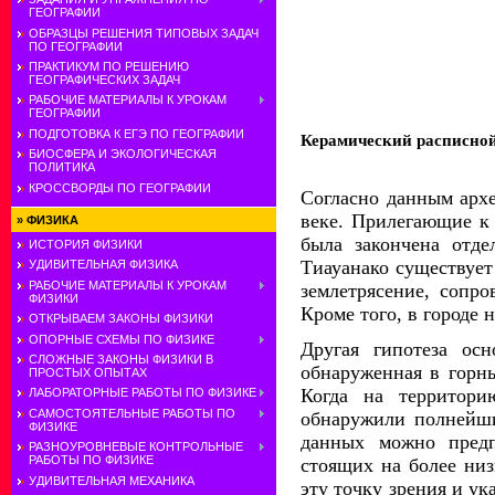
ГЕОГРАФИИ
ОБРАЗЦЫ РЕШЕНИЯ ТИПОВЫХ ЗАДАЧ
ПО ГЕОГРАФИИ
ПРАКТИКУМ ПО РЕШЕНИЮ
ГЕОГРАФИЧЕСКИХ ЗАДАЧ
РАБОЧИЕ МАТЕРИАЛЫ К УРОКАМ
ГЕОГРАФИИ
ПОДГОТОВКА К ЕГЭ ПО ГЕОГРАФИИ
Керамический расписной
БИОСФЕРА И ЭКОЛОГИЧЕСКАЯ
ПОЛИТИКА
КРОССВОРДЫ ПО ГЕОГРАФИИ
Согласно данным архе
веке. Прилегающие к 
»
ФИЗИКА
была закончена отде
ИСТОРИЯ ФИЗИКИ
Тиауанако существует
УДИВИТЕЛЬНАЯ ФИЗИКА
РАБОЧИЕ МАТЕРИАЛЫ К УРОКАМ
землетрясение, сопр
ФИЗИКИ
Кроме того, в городе
ОТКРЫВАЕМ ЗАКОНЫ ФИЗИКИ
ОПОРНЫЕ СХЕМЫ ПО ФИЗИКЕ
Другая гипотеза ос
СЛОЖНЫЕ ЗАКОНЫ ФИЗИКИ В
обнаруженная в горны
ПРОСТЫХ ОПЫТАХ
Когда на территори
ЛАБОРАТОРНЫЕ РАБОТЫ ПО ФИЗИКЕ
САМОСТОЯТЕЛЬНЫЕ РАБОТЫ ПО
обнаружили полнейши
ФИЗИКЕ
данных можно предп
РАЗНОУРОВНЕВЫЕ КОНТРОЛЬНЫЕ
РАБОТЫ ПО ФИЗИКЕ
стоящих на более низ
УДИВИТЕЛЬНАЯ МЕХАНИКА
эту точку зрения и у