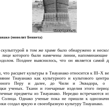
анако (монолит Беннета)
скульптурой в том же храме было обнаружено и неско
а лице которого были намечены линии, напоминающие 
идолом. Позднее выяснилось, что он является самой д
 что расцвет культуры в Тиауанако относится к III–X ве
ияние Тиауанако как культурного и культового центр
енного Перу и далее, до Чили и Эквадора, о ч
дки ученых. Ткани и гончарные изделия этого пери
гичные предметы из Тиауанако. Нередко встречаются и
 Солнца. Однако ученые пока не пришли к однозначн
и создал яркую и своеобразную культуру Тиауанако.