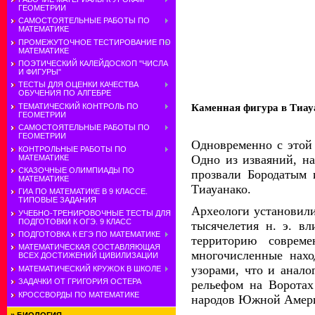
ГЕОМЕТРИИ
САМОСТОЯТЕЛЬНЫЕ РАБОТЫ ПО
МАТЕМАТИКЕ
ПРОМЕЖУТОЧНОЕ ТЕСТИРОВАНИЕ ПО
МАТЕМАТИКЕ
ПОЭТИЧЕСКИЙ КАЛЕЙДОСКОП "ЧИСЛА
И ФИГУРЫ"
ТЕСТЫ ДЛЯ ОЦЕНКИ КАЧЕСТВА
ОБУЧЕНИЯ ПО АЛГЕБРЕ
ТЕМАТИЧЕСКИЙ КОНТРОЛЬ ПО
Каменная фигура в Тиау
ГЕОМЕТРИИ
САМОСТОЯТЕЛЬНЫЕ РАБОТЫ ПО
ГЕОМЕТРИИ
Одновременно с этой 
КОНТРОЛЬНЫЕ РАБОТЫ ПО
Одно из изваяний, н
МАТЕМАТИКЕ
СКАЗОЧНЫЕ ОЛИМПИАДЫ ПО
прозвали Бородатым 
МАТЕМАТИКЕ
Тиауанако.
ГИА ПО МАТЕМАТИКЕ В 9 КЛАССЕ.
ТИПОВЫЕ ЗАДАНИЯ
Археологи установили,
УЧЕБНО-ТРЕНИРОВОЧНЫЕ ТЕСТЫ ДЛЯ
ПОДГОТОВКИ К ОГЭ. 9 КЛАСС
тысячелетия н. э. вл
ПОДГОТОВКА К ЕГЭ ПО МАТЕМАТИКЕ
территорию соврем
МАТЕМАТИЧЕСКАЯ СОСТАВЛЯЮЩАЯ
многочисленные нахо
ВСЕХ ДОСТИЖЕНИЙ ЦИВИЛИЗАЦИИ
узорами, что и анало
МАТЕМАТИЧЕСКИЙ КРУЖОК В ШКОЛЕ
ЗАДАЧКИ ОТ ГРИГОРИЯ ОСТЕРА
рельефом на Воротах
КРОССВОРДЫ ПО МАТЕМАТИКЕ
народов Южной Америк