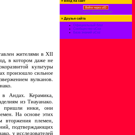
»
Вход на сайт
Войти через uID
Старая форма входа
»
Друзья сайта
Официальный блог
Сообщество uCoz
База знаний uCoz
тавлен жителями в XII
од, в котором даже не
окоразвитой культуры
ках произошло сильное
звержением вулканов.
нако.
 в Андах. Керамика,
зделиям из Тиауанако.
а, пришли инки, они
емен. На основе этих
м вторжения племен,
дений, подтверждающих
ако, у исследователей