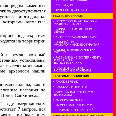
енная рядом каменных
ИЗО-СТУДИЯ
ужила двухступенчатая
КРОССВОРДЫ ПО МХК
руины главного дворца.
»
ЕСТЕСТВОЗНАНИЕ
у которыми заполняла
ЕСТЕСТВОЗНАНИЕ. БАЗОВЫЙ
УРОВЕНЬ. 10 КЛАСС
УДИВИТЕЛЬНАЯ ИСТОРИЯ
ЗЕМЛИ
ваторией под открытым
ИСТОРИЯ ОСВОЕНИЯ ЗЕМЛИ
ходятся на территории
ВЕЛИЧАЙШИЕ
АРХЕОЛОГИЧЕСКИЕ ОТКРЫТИЯ
УДИВИТЕЛЬНЫЕ ОТКРЫТИЯ
УЧЕНЫХ
ий в землю, который
РАЗВИВАЮШИЕ ЭКСПЕРИМЕНТЫ
сстояниях установлены
И ОПЫТЫ ПО
ЕСТЕСТВОЗНАНИЮ
нах высечены из камня
САМЫЕ ИЗВЕСТНЫЕ
аме археологи нашли
НОБЕЛЕВСКИЕ ЛАУРЕАТЫ
»
ГОТОВЫЕ СОЧИНЕНИЯ
РУССКИЙ ЯЗЫК
монументальны, как и
РУССКАЯ ЛИТЕРАТУРА
условные названия по
ЗАРУБЕЖНАЯ ЛИТЕРАТУРА
 Понсе Санхинеса».
(на русск.яз.)
УКРАИНСКИЙ ЯЗЫК
32 году американским
УКРАИНСКАЯ ЛИТЕРАТУРА
стигает 7 метров, вся
ПРИКОЛЫ ИЗ СОЧИНЕНИЙ
вляется изображением
»
ПАТРИОТИЧЕСКОЕ ВОСПИТАНИЕ