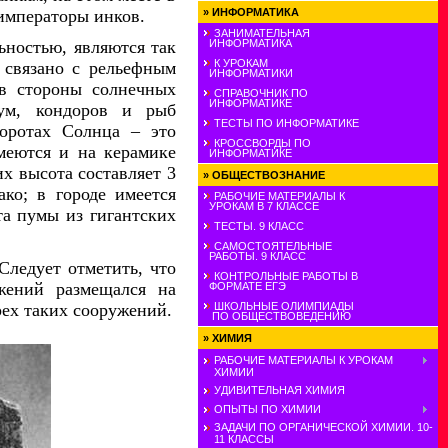
императоры инков.
»
ИНФОРМАТИКА
ЗАНИМАТЕЛЬНАЯ
ИНФОРМАТИКА
ностью, являются так
К УРОКАМ
 связано с рельефным
ИНФОРМАТИКИ
 в стороны солнечных
СПРАВОЧНИК ПО
ИНФОРМАТИКЕ
пум, кондоров и рыб
ТЕСТЫ ПО ИНФОРМАТИКЕ
оротах Солнца – это
КРОССВОРДЫ ПО
меются и на керамике
ИНФОРМАТИКЕ
х высота составляет 3
»
ОБЩЕСТВОЗНАНИЕ
ко; в городе имеется
РАБОЧИЕ МАТЕРИАЛЫ К
УРОКАМ В 7 КЛАССЕ
та пумы из гигантских
ТЕСТЫ. 9 КЛАСС
САМОСТОЯТЕЛЬНЫЕ
РАБОТЫ. 9 КЛАСС
Следует отметить, что
КОНТРОЛЬНЫЕ РАБОТЫ В
жений размещался на
ФОРМАТЕ ЕГЭ
ех таких сооружений.
ШКОЛЬНЫЕ ОЛИМПИАДЫ
ПО ОБЩЕСТВОВЕДЕНИЮ
»
ХИМИЯ
РАБОЧИЕ МАТЕРИАЛЫ К УРОКАМ
ХИМИИ
УДИВИТЕЛЬНАЯ ХИМИЯ
ОПЫТЫ ПО ХИМИИ
ЗАДАЧИ ПО ОРГАНИЧЕСКОЙ ХИМИИ. 10-
11 КЛАССЫ