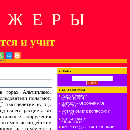
Д Ж Е Р Ы
ится и учит
RSS
»
Поиск
»
АСТРОНОМИЯ
в горах Альтиплано,
УДИВИТЕЛЬНАЯ
следователи полагают,
АСТРОНОМИЯ
 тысячелетие н. э.).
ЗАГАДОЧНАЯ СОЛНЕЧНАЯ
СИСТЕМА
од своего расцвета он
АСТРОНОМИЯ В ВОПРОСАХ И
ОТВЕТАХ
нтальные сооружения
УДИВИТЕЛЬНАЯ
рого многие индейские
КОСМОЛОГИЯ
КРОССВОРДЫ ПО АСТРОНОМИИ
ниям, на этом месте в