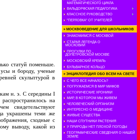
МАТЕМАТИЧЕСКОГО ЦИКЛА
ВАЛЬДОРФСКАЯ ПЕДАГОГИКА
КЛАССНОЕ РУКОВОДСТВО
"ПЕРЛОВКА" ОТ УЧИТЕЛЕЙ
»
МОСКВОВЕДЕНИЕ ДЛЯ ШКОЛЬНИКОВ
ЗНАКОМИМСЯ С МОСКВОЙ
СТАРАЯ ЛЕГЕНДА О
МОСКОВИИ
ПРОГУЛКИ ПО
ДОПЕТРОВСКОЙ МОСКВЕ
МОСКОВСКИЙ КРЕМЛЬ
лько статуй поменьше.
БУЛЬВАРНОЕ КОЛЬЦО
усы и бороду, ученые
»
ЭНЦИКЛОПЕДИЯ ОБО ВСЕМ НА СВЕТЕ
ревней скульптурой в
С ЧЕГО ВСЕ НАЧАЛОСЬ?
ПОГРУЖАЕМСЯ В МИР МИФОВ
ИСТОРИЧЕСКИЕ ХРОНИКИ
кам н. э. С середины I
МИР, В КОТОРОМ МЫ ЖИВЕМ
а распространилось на
ЧЕЛОВЕЧЕСКИЙ ОРГАНИЗМ
ем свидетельствуют
ИНТЕРЕСНО О МЕДИЦИНЕ
ода украшены теми же
ЖИВЫЕ СУЩЕСТВА
зображения, сходные с
НАШИ СПУТНИКИ РАСТЕНИЯ
ому выводу, какой из
У ПРИРОДЫ НЕТ ПЛОХОЙ ПОГОДЫ
ГЕОГРАФИЧЕСКИЕ СВЕДЕНИЯ О НАШЕЙ
ЗЕМЛЕ