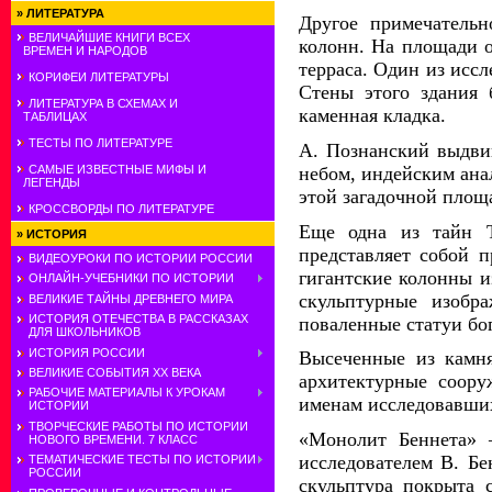
»
ЛИТЕРАТУРА
Другое примечательн
ВЕЛИЧАЙШИЕ КНИГИ ВСЕХ
колонн. На площади о
ВРЕМЕН И НАРОДОВ
терраса. Один из иссл
КОРИФЕИ ЛИТЕРАТУРЫ
Стены этого здания 
ЛИТЕРАТУРА В СХЕМАХ И
каменная кладка.
ТАБЛИЦАХ
ТЕСТЫ ПО ЛИТЕРАТУРЕ
А. Познанский выдвиг
небом, индейским ана
САМЫЕ ИЗВЕСТНЫЕ МИФЫ И
ЛЕГЕНДЫ
этой загадочной площ
КРОССВОРДЫ ПО ЛИТЕРАТУРЕ
Еще одна из тайн Т
»
ИСТОРИЯ
представляет собой п
ВИДЕОУРОКИ ПО ИСТОРИИ РОССИИ
гигантские колонны и
ОНЛАЙН-УЧЕБНИКИ ПО ИСТОРИИ
скульптурные изобр
ВЕЛИКИЕ ТАЙНЫ ДРЕВНЕГО МИРА
ИСТОРИЯ ОТЕЧЕСТВА В РАССКАЗАХ
поваленные статуи бог
ДЛЯ ШКОЛЬНИКОВ
ИСТОРИЯ РОССИИ
Высеченные из камня
ВЕЛИКИЕ СОБЫТИЯ ХХ ВЕКА
архитектурные соору
РАБОЧИЕ МАТЕРИАЛЫ К УРОКАМ
именам исследовавши
ИСТОРИИ
ТВОРЧЕСКИЕ РАБОТЫ ПО ИСТОРИИ
«Монолит Беннета» –
НОВОГО ВРЕМЕНИ. 7 КЛАСС
исследователем В. Бе
ТЕМАТИЧЕСКИЕ ТЕСТЫ ПО ИСТОРИИ
РОССИИ
скульптура покрыта 