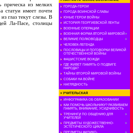
ь прическа из мелких
ГОРОДА-ГЕРОИ
ва статуи имеет почти
ГОРОДА ВОИНСКОЙ СЛАВЫ
з глаз текут слезы. В
ЮНЫЕ ГЕРОИ ВОЙНЫ
ей Ла-Пасе, столицы
ИСТОРИЯ ГЕОРГИЕВСКОЙ ЛЕНТЫ
ВОЕННЫЕ ОПЕРАЦИИ
ВОЕННАЯ ФОРМА ВТОРОЙ МИРОВОЙ
ВЕЛИКИЕ ПОЛКОВОДЦЫ
ЧЕЛОВЕК-ЛЕГЕНДА
ПОСЛОВИЦЫ И ПОГОВОРКИ ВЕЛИКОЙ
ОТЕЧЕСТВЕННОЙ ВОЙНЫ
ФАШИСТСКИЕ ВОЖДИ
ГДЕ ЖИВЕТ ПАМЯТЬ О ПОДВИГЕ
НАРОДА?
ТАЙНЫ ВТОРОЙ МИРОВОЙ ВОЙНЫ
СОБАКИ НА ВОЙНЕ
НАГЛЯДНОСТЬ
»
УЧИТЕЛЬСКАЯ
ИНФОГРАФИКА ОБ ОБРАЗОВАНИИ
КАК ПОМОЧЬ ШКОЛЬНИКУ? РАЗВИВАЕМ
ПАМЯТЬ, ВНИМАНИЕ, УСИДЧИВОСТЬ
ТРЕНИНГИ ПО ОБЩЕНИЮ ДЛЯ
УЧИТЕЛЕЙ
ПРЕДМЕТЫ ХУДОЖЕСТВЕННО-
ЭСТЕТИЧЕСКОГО ЦИКЛА
ПРЕДМЕТЫ ФИЗИКО-