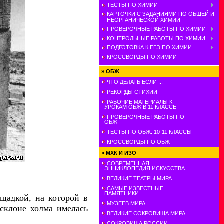
ТЕСТЫ ПО ХИМИИ
КАРТОЧКИ С ЗАДАНИЯМИ ПО ОБЩЕЙ И
НЕОРГАНИЧЕСКОЙ ХИМИИ
ПРОВЕРОЧНЫЕ РАБОТЫ ПО ХИМИИ
КОНТРОЛЬНЫЕ РАБОТЫ ПО ХИМИИ
ПОДГОТОВКА К ЕГЭ ПО ХИМИИ
КРОССВОРДЫ ПО ХИМИИ
»
ОБЖ
ЧТО ДЕЛАТЬ ЕСЛИ ...
РЕКОРДЫ СТИХИИ
РАБОЧИЕ МАТЕРИАЛЫ К
УРОКАМ ОБЖ В 11 КЛАССЕ
ПРОВЕРОЧНЫЕ РАБОТЫ ПО
ОБЖ
ТЕСТЫ ПО ОБЖ. 10-11 КЛАССЫ
КРОССВОРДЫ ПО ОБЖ
»
МХК И ИЗО
СОВРЕМЕННАЯ
ЭНЦИКЛОПЕДИЯ ИСКУССТВА
ВЕЛИКИЕ ТЕАТРЫ МИРА
САМЫЕ ИЗВЕСТНЫЕ
ПАМЯТНИКИ
щадкой, на которой в
МУЗЕЕВ МИРА
 склоне холма имелась
ВЕЛИКИЕ СОКРОВИЩА МИРА
СОКРОВИЩА РОССИИ