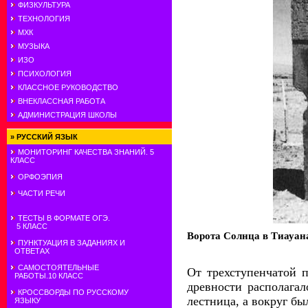
ФИЗКУЛЬТУРА
ТЕХНОЛОГИЯ
МХК
МУЗЫКА
ИЗО
ПСИХОЛОГИЯ
КЛАССНОЕ РУКОВОДСТВО
ВНЕКЛАССНАЯ РАБОТА
АДМИНИСТРАЦИЯ ШКОЛЫ
»
РУССКИЙ ЯЗЫК
МОНИТОРИНГ КАЧЕСТВА ЗНАНИЙ. 5
КЛАСС
ОРФОЭПИЯ
ЧАСТИ РЕЧИ
ТЕСТЫ В ФОРМАТЕ ОГЭ.
5 КЛАСС
Ворота Солнца в Тиауан
ПУНКТУАЦИЯ В ЗАДАНИЯХ И
ОТВЕТАХ
САМОСТОЯТЕЛЬНЫЕ
От трехступенчатой 
РАБОТЫ.10 КЛАСС
древности располагал
КРОССВОРДЫ ПО РУССКОМУ
лестница, а вокруг бы
ЯЗЫКУ