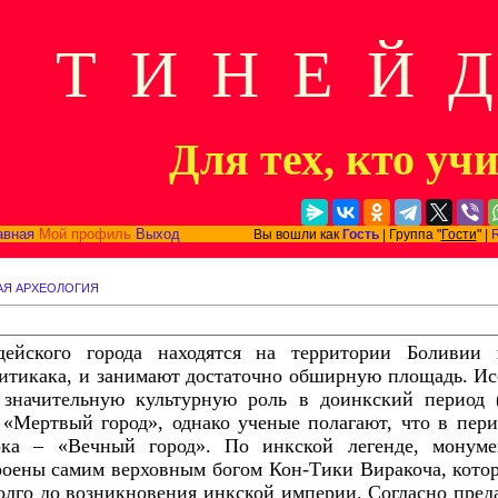
Т И Н Е Й 
Для тех, кто уч
авная
Мой профиль
Выход
Вы вошли как
Гость
| Группа "
Гости
" |
АЯ АРХЕОЛОГИЯ
дейского города находятся на территории Боливии 
Титикака, и занимают достаточно обширную площадь. Ис
 значительную культурную роль в доинкский период (I
 «Мертвый город», однако ученые полагают, что в пери
рка – «Вечный город». По инкской легенде, монуме
оены самим верховным богом Кон-Тики Виракоча, кото
олго до возникновения инкской империи. Согласно преда