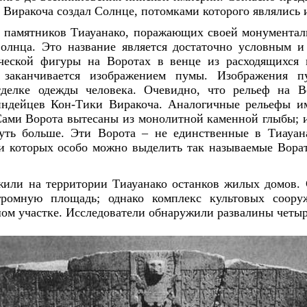
 Виракоча создал Солнце, потомками которого являлись 
 памятников Тиауанако, поражающих своей монументаль
олнца. Это название является достаточно условным и
ческой фигуры на Воротах в венце из расходящихся
заканчивается изображением пумы. Изображения 
тделке одежды человека. Очевидно, что рельеф на В
индейцев Кон-Тики Виракоча. Аналогичные рельефы и
Сами Ворота вытесаны из монолитной каменной глыбы; и
уть больше. Эти Ворота – не единственные в Тиауана
ди которых особо можно выделить так называемые Вора
или на территории Тиауанако останков жилых домов. 
ромную площадь; однако комплекс культовых соору
ом участке. Исследователи обнаружили развалины четыр