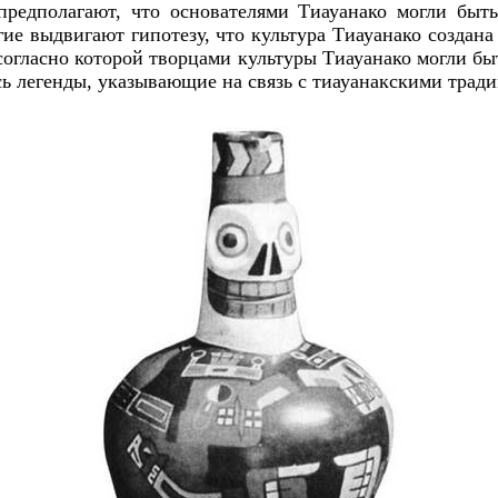
предполагают, что основателями Тиауанако могли быт
гие выдвигают гипотезу, что культура Тиауанако создана
 согласно которой творцами культуры Тиауанако могли б
сь легенды, указывающие на связь с тиауанакскими трад