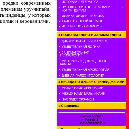
ь предки современных
ИСТОРИЯ ПЕТЕРБУРГА
ПУТЕШЕСТВИЯ ПО СТРАНАМ И
 племенем уру-чипайя.
КОНТИНЕНТАМ
ыть индейцы, у которых
ФИЗИКА, ХИМИЯ, ТЕХНИКА
ициями и верованиями.
ТАИНСТВЕННЫЙ КОСМОС
ИНТЕРЕСНО О РЕЛИГИЯХ
»
ПОЗНАВАТЕЛЬНО И ЗАНИМАТЕЛЬНО
ДИКОВИНКИ СО ВСЕГО МИРА
УДИВИТЕЛЬНАЯ ЛОГИКА
ЗАНИМАТЕЛЬНАЯ
ПСИХОЛОГИЯ
МИНЕРАЛЫ И ДРАГОЦЕННЫЕ
КАМНИ
УДИВИТЕЛЬНАЯ АРХЕОЛОГИЯ
ДИВНАЯ ПАЛЕОНТОЛОГИЯ
»
БЕСЕДА ПО ДУШАМ С ТИНЕЙДЖЕРАМИ
МЕЖДУ НАМИ ДЕВОЧКАМИ
МЕЖДУ НАМИ МАЛЬЧИКАМИ
НАС ЖДЕТ ЭКЗАМЕН
»
Статистика
Онлайн всего:
1
Гостей:
1
Пользователей:
0