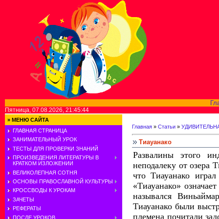
Гл
Пятница, 07.08.2026, 21:45:44
»
МЕНЮ САЙТА
Главная
»
Статьи
»
УДИВИТЕЛЬН
ГЛАВНАЯ СТРАНИЦА
ЗАНИМАТЕЛЬНЫЙ УРОК
Тиауанако
ТЕСТЫ ДЛЯ ПРОВЕРКИ ЗНАНИЙ
Развалины этого ин
ПРОИЗВЕДЕНИЯ ЛИТЕРАТУРЫ В
неподалеку от озера 
КРАТКОМ ИЗЛОЖЕНИИ
ВЕЛИКОЛЕПНАЯ СОТНЯ
что Тиауанако играл
ОСНОВЫ ПРАВОСЛАВНОЙ КУЛЬТУРЫ
«Тиауанако» означает
КРОССВОДЫ К УРОКАМ
назывался Виньайма
ЗАЧЕТЫ
Тиауанако были выстр
РЕФЕРАТЫ
племена почитали зад
ПОСЛЕ УРОКОВ