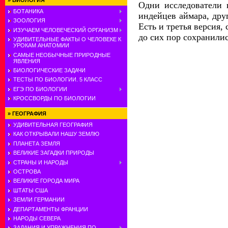
»
БИОЛОГИЯ
Одни исследователи 
БОТАНИКА
индейцев аймара, дру
ЗООЛОГИЯ
Есть и третья версия,
ИЗУЧАЕМ ЧЕЛОВЕЧЕСКИЙ ОРГАНИЗМ
до сих пор сохранили
УДИВИТЕЛЬНЫЕ ФАКТЫ О ЧЕЛОВЕКЕ К
УРОКАМ АНАТОМИИ
САМЫЕ НЕОБЫЧНЫЕ ПРИРОДНЫЕ
ЯВЛЕНИЯ
БИОЛОГИЧЕСКИЕ ЗАДАЧИ
ТЕСТЫ ПО БИОЛОГИИ. 5 КЛАСС
ЕГЭ ПО БИОЛОГИИ
КРОССВОРДЫ ПО БИОЛОГИИ
»
ГЕОГРАФИЯ
УДИВИТЕЛЬНАЯ ГЕОГРАФИЯ
КАК ОТКРЫВАЛИ НАШУ ЗЕМЛЮ
ПЛАНЕТА ЗЕМЛЯ
ВЕЛИКИЕ ЗАГАДКИ ПРИРОДЫ
СТРАНЫ И НАРОДЫ
ОСТРОВА
ВЕЛИКИЕ ГОРОДА МИРА
ШТАТЫ США
ЗЕМЛИ ГЕРМАНИИ
ДЕПАРТАМЕНТЫ ФРАНЦИИ
НАРОДЫ СЕВЕРА
ЗАДАНИЯ И УПРАЖНЕНИЯ ПО