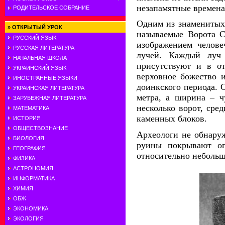
незапамятные времена
РОДИТЕЛЬСКОЕ СОБРАНИЕ
Одним из знаменитых
»
ОТКРЫТЫЙ УРОК
называемые Ворота С
РУССКИЙ ЯЗЫК
изображением челове
РУССКАЯ ЛИТЕРАТУРА
лучей. Каждый луч 
НАЧАЛЬНАЯ ШКОЛА
присутствуют и в о
УКРАИНСКИЙ ЯЗЫК
верховное божество 
ИНОСТРАННЫЕ ЯЗЫКИ
доинкского периода. 
УКРАИНСКАЯ ЛИТЕРАТУРА
метра, а ширина – ч
ЗАРУБЕЖНАЯ ЛИТЕРАТУРА
несколько ворот, сре
МАТЕМАТИКА
каменных блоков.
ИСТОРИЯ
ОБЩЕСТВОЗНАНИЕ
Археологи не обнаруж
БИОЛОГИЯ
руины покрывают ог
ГЕОГРАФИЯ
относительно небольш
ФИЗИКА
АСТРОНОМИЯ
ИНФОРМАТИКА
ХИМИЯ
ОБЖ
ЭКОНОМИКА
ЭКОЛОГИЯ