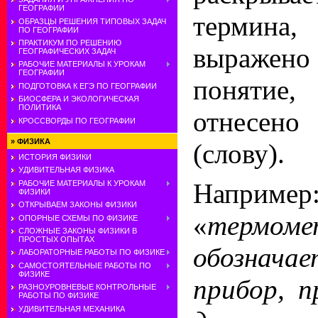
ГЕОГРАФИИ
термин
ОБРАЗЦЫ РЕШЕНИЯ ТИПОВЫХ ЗАДАЧ
ПО ГЕОГРАФИИ
ПРАКТИКУМ ПО РЕШЕНИЮ
выражен
ГЕОГРАФИЧЕСКИХ ЗАДАЧ
РАБОЧИЕ МАТЕРИАЛЫ К УРОКАМ
ГЕОГРАФИИ
понятие
ПОДГОТОВКА К ЕГЭ ПО ГЕОГРАФИИ
БИОСФЕРА И ЭКОЛОГИЧЕСКАЯ
ПОЛИТИКА
отнесен
КРОССВОРДЫ ПО ГЕОГРАФИИ
»
ФИЗИКА
(слову).
ИСТОРИЯ ФИЗИКИ
УДИВИТЕЛЬНАЯ ФИЗИКА
Напр
РАБОЧИЕ МАТЕРИАЛЫ К УРОКАМ
ФИЗИКИ
ОТКРЫВАЕМ ЗАКОНЫ ФИЗИКИ
«
термоме
ОПОРНЫЕ СХЕМЫ ПО ФИЗИКЕ
СЛОЖНЫЕ ЗАКОНЫ ФИЗИКИ В
ПРОСТЫХ ОПЫТАХ
обознача
ЛАБОРАТОРНЫЕ РАБОТЫ ПО ФИЗИКЕ
САМОСТОЯТЕЛЬНЫЕ РАБОТЫ ПО
ФИЗИКЕ
прибор, п
РАЗНОУРОВНЕВЫЕ КОНТРОЛЬНЫЕ
РАБОТЫ ПО ФИЗИКЕ
УДИВИТЕЛЬНАЯ МЕХАНИКА