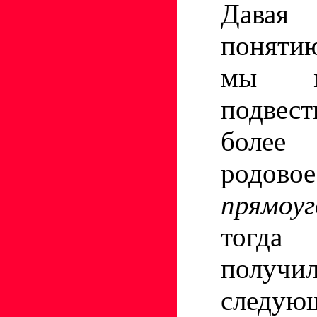
Давая 
поня
мы м
подвес
боле
родов
прямо
тогда 
полу
следую