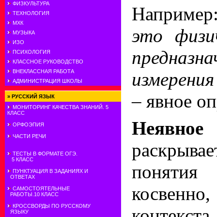
ФИЗКУЛЬТУРА
Наприме
ТЕХНОЛОГИЯ
МХК
это физи
МУЗЫКА
ИЗО
предназ
ПСИХОЛОГИЯ
КЛАССНОЕ РУКОВОДСТВО
ВНЕКЛАССНАЯ РАБОТА
измерени
АДМИНИСТРАЦИЯ ШКОЛЫ
–
явное оп
»
РУССКИЙ ЯЗЫК
МОНИТОРИНГ КАЧЕСТВА ЗНАНИЙ. 5
КЛАСС
Неявное
ОРФОЭПИЯ
ЧАСТИ РЕЧИ
раскрыва
ТЕСТЫ В ФОРМАТЕ ОГЭ.
5 КЛАСС
понятия
ПУНКТУАЦИЯ В ЗАДАНИЯХ И
ОТВЕТАХ
косвенн
САМОСТОЯТЕЛЬНЫЕ
РАБОТЫ.10 КЛАСС
КРОССВОРДЫ ПО РУССКОМУ
контекста
ЯЗЫКУ