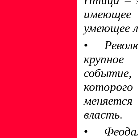
Птица – 
имеюще
умеющее 
•
Рево
крупное 
событие,
которог
меняется
власть.
•
Феод