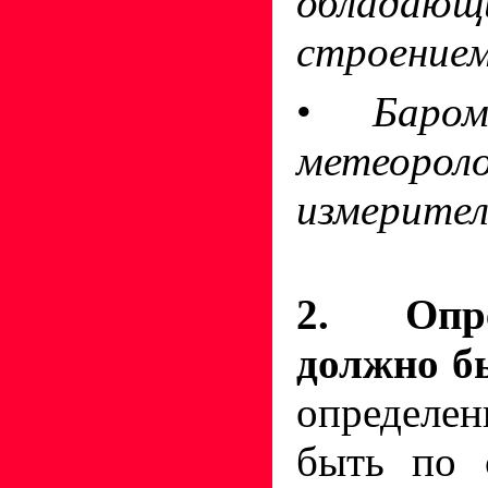
обладаю
строением
•
Баро
метеороло
измерител
2. Опр
должно б
определе
быть по 