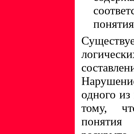
соответ
понятия
Существу
логиче
составлен
Наруше
одного из
тому, чт
поняти