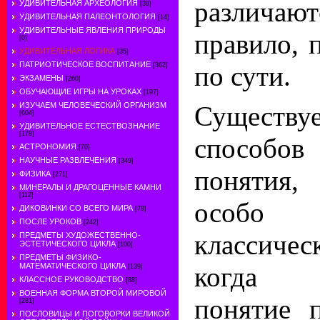
различ
УДИВИТЕЛЬНАЯ АРХЕОЛОГИЯ
[39]
УДИВИТЕЛЬНАЯ ПАЛЕОНТОЛОГИЯ
[14]
УДИВИТЕЛЬНЫЕ ЯВЛЕНИЯ ПРИРОДЫ
правило, 
[0]
УДИВИТЕЛЬНАЯ ЛОГИКА
[35]
ПАТРИОТИЧЕСКОЕ ВОСПИТАНИЕ
по сути.
[362]
ЭКЗАМЕНЫ
[260]
ОБУЧАЮЩИЕ ИГРЫ НА УРОКАХ
[197]
Существу
ИЗУЧАЕМ ЧЕЛОВЕЧЕСКИЙ ОРГАНИЗМ
[604]
УДИВИТЕЛЬНОЕ ЕСТЕСТВОЗНАНИЕ
[178]
способов
АСТРОНОМИЯ
[70]
НАУЧНЫЕ РАЗВЛЕЧЕНИЯ
[349]
понятия,
ФИЗИКА
[271]
МИНЕРАЛЫ И ДРАГОЦЕННЫЕ КАМНИ
[112]
особо 
ДИКОВИНКИ СО ВСЕГО МИРА
[78]
ПОСЛЕ УРОКОВ
[242]
классиче
ПРЕДМЕТЫ ХУДОЖЕСТВЕННО-
ЭСТЕТИЧЕСКОГО ЦИКЛА
[100]
ПРЕДМЕТЫ ФИЗИКО-
когда о
МАТЕМАТИЧЕСКОГО ЦИКЛА
[139]
КЛАССНОЕ РУКОВОДСТВО
[88]
ВОЕННАЯ ФОРМА ВТОРОЙ МИРОВОЙ
понятие 
[281]
ПОСЛОВИЦЫ И ПОГОВОРКИ ВЕЛИКОЙ