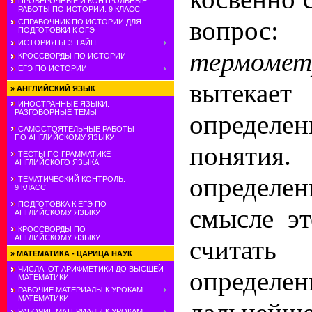
ПРОВЕРОЧНЫЕ И КОНТРОЛЬНЫЕ
РАБОТЫ ПО ИСТОРИИ. 9 КЛАСС
вопрос
СПРАВОЧНИК ПО ИСТОРИИ ДЛЯ
ПОДГОТОВКИ К ОГЭ
ИСТОРИЯ БЕЗ ТАЙН
термом
КРОССВОРДЫ ПО ИСТОРИИ
ЕГЭ ПО ИСТОРИИ
вытека
»
АНГЛИЙСКИЙ ЯЗЫК
ИНОСТРАННЫЕ ЯЗЫКИ.
РАЗГОВОРНЫЕ ТЕМЫ
опреде
САМОСТОЯТЕЛЬНЫЕ РАБОТЫ
ПО АНГЛИЙСКОМУ ЯЗЫКУ
понятия.
ТЕСТЫ ПО ГРАММАТИКЕ
АНГЛИЙСКОГО ЯЗЫКА
определе
ТЕМАТИЧЕСКИЙ КОНТРОЛЬ.
9 КЛАСС
ПОДГОТОВКА К ЕГЭ ПО
смысле эт
АНГЛИЙСКОМУ ЯЗЫКУ
КРОССВОРДЫ ПО
АНГЛИЙСКОМУ ЯЗЫКУ
счита
»
МАТЕМАТИКА - ЦАРИЦА НАУК
ЧИСЛА: ОТ АРИФМЕТИКИ ДО ВЫСШЕЙ
опред
МАТЕМАТИКИ
РАБОЧИЕ МАТЕРИАЛЫ К УРОКАМ
МАТЕМАТИКИ
РАБОЧИЕ МАТЕРИАЛЫ К УРОКАМ