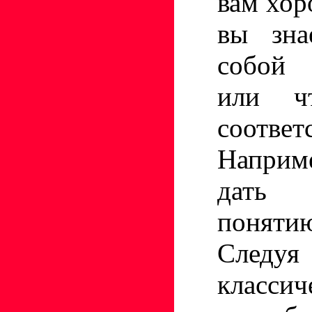
вам хор
вы зна
собой 
или чт
соответ
Наприме
дать о
поня
Следуя
классич