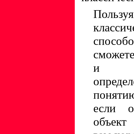
Пользуя
классич
спос
сможете
и пр
опреде
поняти
если о
объект