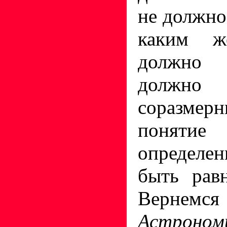
не должно
каким ж
должно
долж
соразме
понят
определ
быть рав
Вернемся
Астроном