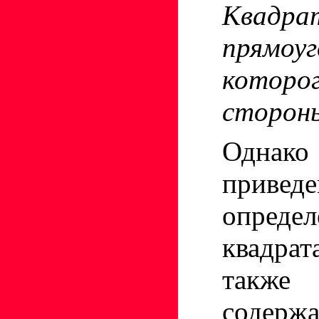
Квад
прямоу
кото
стороны
Однак
привед
определ
квадра
также 
содерж