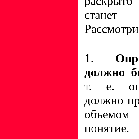
раскрыто
станет
Рассмотри
1
.
Опр
должно б
т. е. оп
должно п
объемом 
понятие