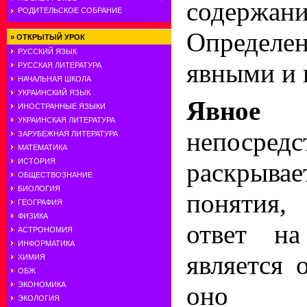
содержа
РОДИТЕЛЬСКОЕ СОБРАНИЕ
Определ
»
ОТКРЫТЫЙ УРОК
РУССКИЙ ЯЗЫК
явными и 
РУССКАЯ ЛИТЕРАТУРА
НАЧАЛЬНАЯ ШКОЛА
УКРАИНСКИЙ ЯЗЫК
Явное 
ИНОСТРАННЫЕ ЯЗЫКИ
УКРАИНСКАЯ ЛИТЕРАТУРА
непосредс
ЗАРУБЕЖНАЯ ЛИТЕРАТУРА
МАТЕМАТИКА
ИСТОРИЯ
раскрыва
ОБЩЕСТВОЗНАНИЕ
БИОЛОГИЯ
понятия,
ГЕОГРАФИЯ
ФИЗИКА
ответ на
АСТРОНОМИЯ
ИНФОРМАТИКА
является 
ХИМИЯ
ОБЖ
ЭКОНОМИКА
оно об
ЭКОЛОГИЯ