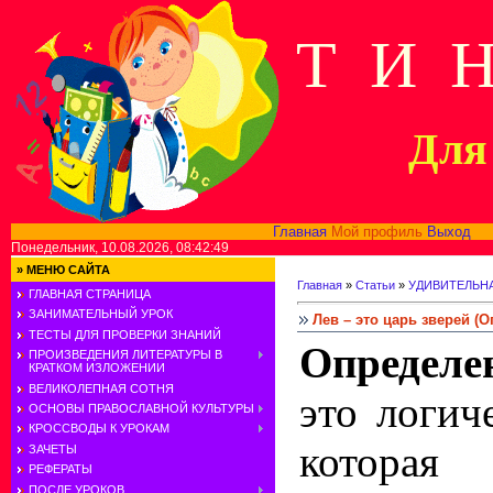
Т И 
Для 
Главная
Мой профиль
Выход
В
Понедельник, 10.08.2026, 08:42:49
»
МЕНЮ САЙТА
Главная
»
Статьи
»
УДИВИТЕЛЬН
ГЛАВНАЯ СТРАНИЦА
ЗАНИМАТЕЛЬНЫЙ УРОК
Лев – это царь зверей (
ТЕСТЫ ДЛЯ ПРОВЕРКИ ЗНАНИЙ
Определе
ПРОИЗВЕДЕНИЯ ЛИТЕРАТУРЫ В
КРАТКОМ ИЗЛОЖЕНИИ
ВЕЛИКОЛЕПНАЯ СОТНЯ
это логич
ОСНОВЫ ПРАВОСЛАВНОЙ КУЛЬТУРЫ
КРОССВОДЫ К УРОКАМ
которая
ЗАЧЕТЫ
РЕФЕРАТЫ
ПОСЛЕ УРОКОВ