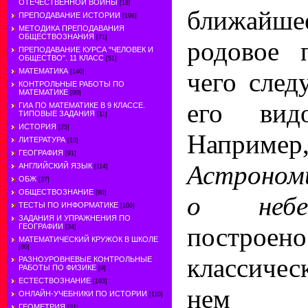
ОТЕЧЕСТВЕННОЙ ВОЙНЫ
[18]
ближай
ПРЕПОДАВАНИЕ ИСТОРИИ
[196]
МЕТОДИКА ПРЕПОДАВАНИЯ
ОБЩЕСТВОЗНАНИЯ
[71]
родовое 
ПРЕПОДАВАНИЕ КУРСА "ЧЕЛОВЕК И
ОБЩЕСТВО". 11 КЛАСС
[51]
МАТЕМАТИКА
чего след
[140]
КОНТРОЛЬНЫЕ РАБОТЫ ПО
МАТЕМАТИКЕ
[90]
его видо
ГИА ПО МАТЕМАТИКЕ В 9 КЛАССЕ.
ТИПОВЫЕ ЗАДАНИЯ
[11]
ИСТОРИЯ
[25]
Например
ЛИТЕРАТУРА
[10]
ГЕОГРАФИЯ
[91]
Астроном
АНГЛИЙСКИЙ ЯЗЫК
[114]
ОБЖ
[37]
ОБЩЕСТВОЗНАНИЕ
[80]
о небе
ТЕСТЫ ПО ИНФОРМАТИКЕ
[100]
ЗАДАНИЯ И УПРАЖНЕНИЯ ПО
пост
ГЕОГРАФИИ
[34]
МАТЕМАТИЧЕСКИЙ КРУЖОК В ШКОЛЕ
[60]
классичес
РАЗНОУРОВНЕВЫЕ КОНТРОЛЬНЫЕ
РАБОТЫ ПО ФИЗИКЕ
[9]
ЕСТЕСТВОЗНАНИЕ
[193]
нем оп
ОНЛАЙН-УЧЕБНИКИ ПО ИСТОРИИ
[110]
ГЕОМЕТРИЯ
[31]