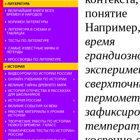
»
ЛИТЕРАТУРА
понятие 
ВЕЛИЧАЙШИЕ КНИГИ ВСЕХ
ВРЕМЕН И НАРОДОВ
КОРИФЕИ ЛИТЕРАТУРЫ
Например
ЛИТЕРАТУРА В СХЕМАХ И
ТАБЛИЦАХ
врем
ТЕСТЫ ПО ЛИТЕРАТУРЕ
САМЫЕ ИЗВЕСТНЫЕ МИФЫ И
грандиозн
ЛЕГЕНДЫ
КРОССВОРДЫ ПО ЛИТЕРАТУРЕ
эксперим
»
ИСТОРИЯ
ВИДЕОУРОКИ ПО ИСТОРИИ РОССИИ
сверхточн
ОНЛАЙН-УЧЕБНИКИ ПО ИСТОРИИ
ВЕЛИКИЕ ТАЙНЫ ДРЕВНЕГО МИРА
ИСТОРИЯ ОТЕЧЕСТВА В РАССКАЗАХ
термоме
ДЛЯ ШКОЛЬНИКОВ
ИСТОРИЯ РОССИИ
ВЕЛИКИЕ СОБЫТИЯ ХХ ВЕКА
зафиксиро
РАБОЧИЕ МАТЕРИАЛЫ К УРОКАМ
ИСТОРИИ
температу
ТВОРЧЕСКИЕ РАБОТЫ ПО ИСТОРИИ
НОВОГО ВРЕМЕНИ. 7 КЛАСС
ТЕМАТИЧЕСКИЕ ТЕСТЫ ПО ИСТОРИИ
РОССИИ
косвенно с