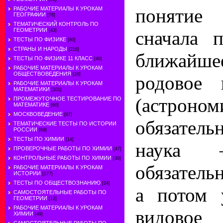
понят
РАБОЧИЕ МАТЕРИАЛЫ К УРОКАМ
ГЕОГРАФИИ
[78]
ТЕМАТИЧЕСКИЙ КОНТРОЛЬ ПО
ГЕОМЕТРИИ
сначала 
[43]
ТЕСТЫ ПО ФИЗИКЕ
[80]
СТРАНЫ И НАРОДЫ
[216]
ближай
ТЕСТЫ ПО ФИЗИКЕ 11 КЛАСС
[40]
РАБОЧИЕ МАТЕРИАЛЫ К УРОКАМ
ОБЩЕСТВОВЕДЕНИЯ
[26]
родовое
РАБОЧИЕ МАТЕРИАЛЫ К УРОКАМ
МАТЕМАТИКИ
[101]
(астро
ПРОМЕЖУТОЧНОЕ ТЕСТИРОВАНИЕ ПО
МАТЕМАТИКЕ
[60]
МОСКВОВЕДЕНИЕ
[67]
обязател
ТЕМАТИЧЕСКИЕ ТЕСТЫ ПО ИСТОРИИ
РОССИИ
[69]
ТЕСТЫ ПО ХИМИИ
[14]
наука
ПРОВЕРОЧНЫЕ РАБОТЫ ПО ХИМИИ
[47]
КОНТРОЛЬНЫЕ РАБОТЫ ПО ХИМИИ
[30]
обязатель
РАБОЧИЕ МАТЕРИАЛЫ К УРОКАМ
ИСТОРИИ
[177]
ТЕСТЫ ПО ОБЩЕСТВОЗНАНИЮ
[24]
а потом 
САМОСТОЯТЕЛЬНЫЕ РАБОТЫ ПО
ГЕОМЕТРИИ
[12]
РАБОЧИЕ МАТЕРИАЛЫ К УРОКАМ
видово
ХИМИИ
[49]