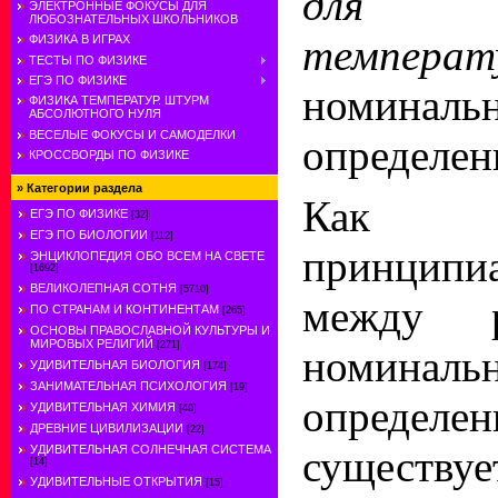
для и
ЭЛЕКТРОННЫЕ ФОКУСЫ ДЛЯ
ЛЮБОЗНАТЕЛЬНЫХ ШКОЛЬНИКОВ
темпе
ФИЗИКА В ИГРАХ
ТЕСТЫ ПО ФИЗИКЕ
ЕГЭ ПО ФИЗИКЕ
номиналь
ФИЗИКА ТЕМПЕРАТУР. ШТУРМ
АБСОЛЮТНОГО НУЛЯ
ВЕСЕЛЫЕ ФОКУСЫ И САМОДЕЛКИ
определен
КРОССВОРДЫ ПО ФИЗИКЕ
»
Категории раздела
Как 
ЕГЭ ПО ФИЗИКЕ
[32]
ЕГЭ ПО БИОЛОГИИ
[112]
принципи
ЭНЦИКЛОПЕДИЯ ОБО ВСЕМ НА СВЕТЕ
[1692]
ВЕЛИКОЛЕПНАЯ СОТНЯ
[5710]
между 
ПО СТРАНАМ И КОНТИНЕНТАМ
[265]
ОСНОВЫ ПРАВОСЛАВНОЙ КУЛЬТУРЫ И
МИРОВЫХ РЕЛИГИЙ
[271]
номиналь
УДИВИТЕЛЬНАЯ БИОЛОГИЯ
[174]
ЗАНИМАТЕЛЬНАЯ ПСИХОЛОГИЯ
[19]
опреде
УДИВИТЕЛЬНАЯ ХИМИЯ
[40]
ДРЕВНИЕ ЦИВИЛИЗАЦИИ
[22]
УДИВИТЕЛЬНАЯ СОЛНЕЧНАЯ СИСТЕМА
сущест
[14]
УДИВИТЕЛЬНЫЕ ОТКРЫТИЯ
[15]