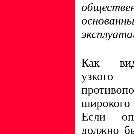
обществ
основ
эксплуата
Как ви
узкого 
противоп
широкого
Если оп
должно б