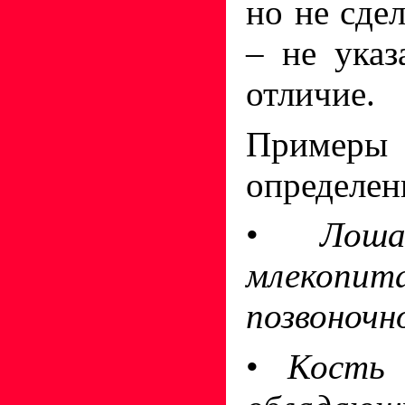
но не сде
– не указ
отличие.
Пример
определен
•
Лош
млекопит
позвоночн
•
Кость 