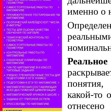
дальнейш
ГЕОМЕТРИИ
САМОСТОЯТЕЛЬНЫЕ РАБОТЫ ПО
именно о 
МАТЕМАТИКЕ
ПРОМЕЖУТОЧНОЕ ТЕСТИРОВАНИЕ ПО
МАТЕМАТИКЕ
Определ
ПОЭТИЧЕСКИЙ КАЛЕЙДОСКОП "ЧИСЛА
И ФИГУРЫ"
ТЕСТЫ ДЛЯ ОЦЕНКИ КАЧЕСТВА
реал
ОБУЧЕНИЯ ПО АЛГЕБРЕ
ТЕМАТИЧЕСКИЙ КОНТРОЛЬ ПО
ГЕОМЕТРИИ
номиналь
САМОСТОЯТЕЛЬНЫЕ РАБОТЫ ПО
ГЕОМЕТРИИ
КОНТРОЛЬНЫЕ РАБОТЫ ПО
МАТЕМАТИКЕ
Реальное
СКАЗОЧНЫЕ ОЛИМПИАДЫ ПО
МАТЕМАТИКЕ
ГИА ПО МАТЕМАТИКЕ В 9 КЛАССЕ.
раскрыва
ТИПОВЫЕ ЗАДАНИЯ
УЧЕБНО-ТРЕНИРОВОЧНЫЕ ТЕСТЫ ДЛЯ
ПОДГОТОВКИ К ОГЭ. 9 КЛАСС
понятия,
ПОДГОТОВКА К ЕГЭ ПО МАТЕМАТИКЕ
МАТЕМАТИЧЕСКАЯ СОСТАВЛЯЮЩАЯ
ВСЕХ ДОСТИЖЕНИЙ ЦИВИЛИЗАЦИИ
какой-то о
МАТЕМАТИЧЕСКИЙ КРУЖОК В ШКОЛЕ
ЗАДАЧКИ ОТ ГРИГОРИЯ ОСТЕРА
отнесен
КРОССВОРДЫ ПО МАТЕМАТИКЕ