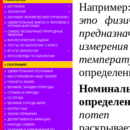
»
БИОЛОГИЯ
Наприме
БОТАНИКА
ЗООЛОГИЯ
это физи
ИЗУЧАЕМ ЧЕЛОВЕЧЕСКИЙ ОРГАНИЗМ
УДИВИТЕЛЬНЫЕ ФАКТЫ О ЧЕЛОВЕКЕ К
УРОКАМ АНАТОМИИ
предназ
САМЫЕ НЕОБЫЧНЫЕ ПРИРОДНЫЕ
ЯВЛЕНИЯ
БИОЛОГИЧЕСКИЕ ЗАДАЧИ
измерения
ТЕСТЫ ПО БИОЛОГИИ. 5 КЛАСС
ЕГЭ ПО БИОЛОГИИ
температ
КРОССВОРДЫ ПО БИОЛОГИИ
»
ГЕОГРАФИЯ
определен
УДИВИТЕЛЬНАЯ ГЕОГРАФИЯ
КАК ОТКРЫВАЛИ НАШУ ЗЕМЛЮ
ПЛАНЕТА ЗЕМЛЯ
Номиналь
ВЕЛИКИЕ ЗАГАДКИ ПРИРОДЫ
СТРАНЫ И НАРОДЫ
определе
ОСТРОВА
ВЕЛИКИЕ ГОРОДА МИРА
ШТАТЫ США
nom
ЗЕМЛИ ГЕРМАНИИ
ДЕПАРТАМЕНТЫ ФРАНЦИИ
раскрыв
НАРОДЫ СЕВЕРА
ЗАДАНИЯ И УПРАЖНЕНИЯ ПО