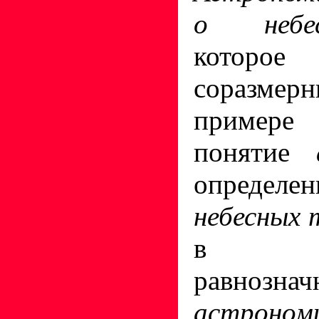
о небе
которо
соразме
примере 
понятие
определ
небесных 
в от
равнознач
астроном