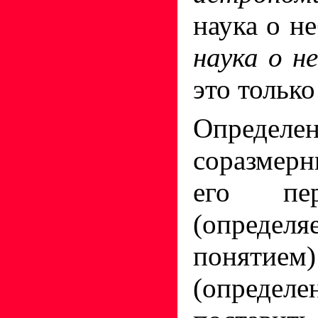
наука о не
наука о н
это только
Определе
соразмерн
его пе
(определ
понятие
(определ