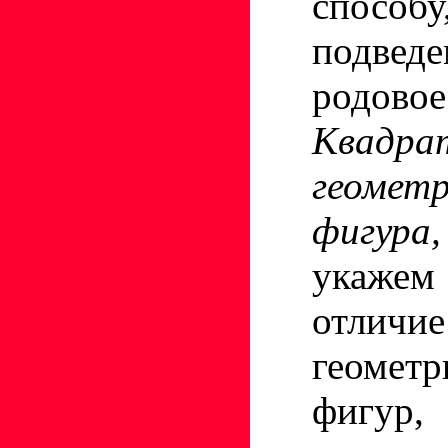
способ
подвед
родово
Квад
геометр
фигур
укажем
отличи
геометр
фигур