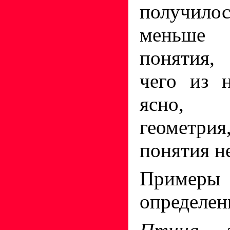
получило
меньше о
понятия,
чего из 
ясно, 
геометри
понятия н
Приме
определен