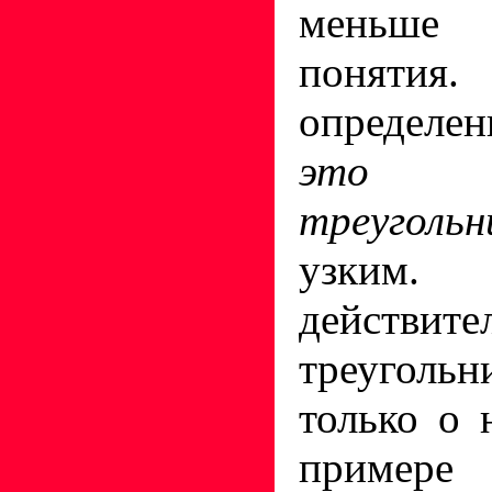
меньше о
понятия
определе
это 
треугол
узким. 
действит
треуголь
только о 
примере