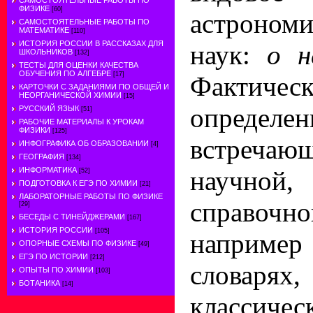
САМОСТОЯТЕЛЬНЫЕ РАБОТЫ ПО
ФИЗИКЕ
[60]
астроном
САМОСТОЯТЕЛЬНЫЕ РАБОТЫ ПО
МАТЕМАТИКЕ
[110]
ИСТОРИЯ РОССИИ В РАССКАЗАХ ДЛЯ
наук:
о н
ШКОЛЬНИКОВ
[132]
ТЕСТЫ ДЛЯ ОЦЕНКИ КАЧЕСТВА
ОБУЧЕНИЯ ПО АЛГЕБРЕ
[17]
Факти
КАРТОЧКИ С ЗАДАНИЯМИ ПО ОБЩЕЙ И
НЕОРГАНИЧЕСКОЙ ХИМИИ
[15]
определен
РУССКИЙ ЯЗЫК
[51]
РАБОЧИЕ МАТЕРИАЛЫ К УРОКАМ
ФИЗИКИ
[125]
встреч
ИНФОГРАФИКА ОБ ОБРАЗОВАНИИ
[4]
ГЕОГРАФИЯ
[134]
научной
ИНФОРМАТИКА
[52]
ПОДГОТОВКА К ЕГЭ ПО ХИМИИ
[21]
ЛАБОРАТОРНЫЕ РАБОТЫ ПО ФИЗИКЕ
справочн
[29]
БЕСЕДЫ С ТИНЕЙДЖЕРАМИ
[167]
ИСТОРИЯ РОССИИ
[105]
наприме
ОПОРНЫЕ СХЕМЫ ПО ФИЗИКЕ
[49]
ЕГЭ ПО ИСТОРИИ
[212]
словарях
ОПЫТЫ ПО ХИМИИ
[103]
БОТАНИКА
[14]
классичес