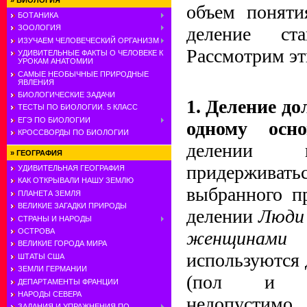
»
БИОЛОГИЯ
объем поняти
БОТАНИКА
деление ста
ЗООЛОГИЯ
ИЗУЧАЕМ ЧЕЛОВЕЧЕСКИЙ ОРГАНИЗМ
Рассмотрим эт
УДИВИТЕЛЬНЫЕ ФАКТЫ О ЧЕЛОВЕКЕ К
УРОКАМ АНАТОМИИ
САМЫЕ НЕОБЫЧНЫЕ ПРИРОДНЫЕ
ЯВЛЕНИЯ
БИОЛОГИЧЕСКИЕ ЗАДАЧИ
1. Деление д
ТЕСТЫ ПО БИОЛОГИИ. 5 КЛАСС
ЕГЭ ПО БИОЛОГИИ
одному осн
КРОССВОРДЫ ПО БИОЛОГИИ
делении п
»
ГЕОГРАФИЯ
придерживат
УДИВИТЕЛЬНАЯ ГЕОГРАФИЯ
КАК ОТКРЫВАЛИ НАШУ ЗЕМЛЮ
выбранного п
ПЛАНЕТА ЗЕМЛЯ
ВЕЛИКИЕ ЗАГАДКИ ПРИРОДЫ
делении
Люди
СТРАНЫ И НАРОДЫ
ОСТРОВА
женщинам
ВЕЛИКИЕ ГОРОДА МИРА
используются 
ШТАТЫ США
ЗЕМЛИ ГЕРМАНИИ
(пол и п
ДЕПАРТАМЕНТЫ ФРАНЦИИ
НАРОДЫ СЕВЕРА
недопуст
ЗАДАНИЯ И УПРАЖНЕНИЯ ПО