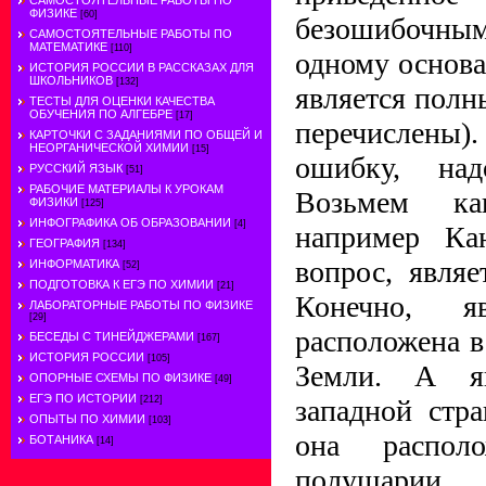
САМОСТОЯТЕЛЬНЫЕ РАБОТЫ ПО
ФИЗИКЕ
[60]
безошибочным
САМОСТОЯТЕЛЬНЫЕ РАБОТЫ ПО
МАТЕМАТИКЕ
[110]
одному основа
ИСТОРИЯ РОССИИ В РАССКАЗАХ ДЛЯ
ШКОЛЬНИКОВ
[132]
является полн
ТЕСТЫ ДЛЯ ОЦЕНКИ КАЧЕСТВА
ОБУЧЕНИЯ ПО АЛГЕБРЕ
[17]
перечислен
КАРТОЧКИ С ЗАДАНИЯМИ ПО ОБЩЕЙ И
НЕОРГАНИЧЕСКОЙ ХИМИИ
[15]
ошибку, над
РУССКИЙ ЯЗЫК
[51]
РАБОЧИЕ МАТЕРИАЛЫ К УРОКАМ
Возьмем как
ФИЗИКИ
[125]
ИНФОГРАФИКА ОБ ОБРАЗОВАНИИ
[4]
например Ка
ГЕОГРАФИЯ
[134]
вопрос, являе
ИНФОРМАТИКА
[52]
ПОДГОТОВКА К ЕГЭ ПО ХИМИИ
[21]
Конечно, я
ЛАБОРАТОРНЫЕ РАБОТЫ ПО ФИЗИКЕ
[29]
расположена 
БЕСЕДЫ С ТИНЕЙДЖЕРАМИ
[167]
ИСТОРИЯ РОССИИ
[105]
Земли. А я
ОПОРНЫЕ СХЕМЫ ПО ФИЗИКЕ
[49]
ЕГЭ ПО ИСТОРИИ
[212]
западной стр
ОПЫТЫ ПО ХИМИИ
[103]
она распол
БОТАНИКА
[14]
полушарии.