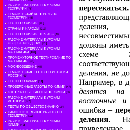
РАБОЧИЕ МАТЕРИАЛЫ К УРОКАМ
пересекать
ГЕОГРАФИИ
[78]
ТЕМАТИЧЕСКИЙ КОНТРОЛЬ ПО
представляющ
ГЕОМЕТРИИ
[43]
ТЕСТЫ ПО ФИЗИКЕ
[80]
деления,
СТРАНЫ И НАРОДЫ
[216]
несовместим
ТЕСТЫ ПО ФИЗИКЕ 11 КЛАСС
[40]
РАБОЧИЕ МАТЕРИАЛЫ К УРОКАМ
должны иметь
ОБЩЕСТВОВЕДЕНИЯ
[26]
РАБОЧИЕ МАТЕРИАЛЫ К УРОКАМ
схеме Э
МАТЕМАТИКИ
[101]
ПРОМЕЖУТОЧНОЕ ТЕСТИРОВАНИЕ ПО
соответств
МАТЕМАТИКЕ
[60]
МОСКВОВЕДЕНИЕ
[67]
деления, не д
ТЕМАТИЧЕСКИЕ ТЕСТЫ ПО ИСТОРИИ
РОССИИ
[69]
Например, в 
ТЕСТЫ ПО ХИМИИ
[14]
ПРОВЕРОЧНЫЕ РАБОТЫ ПО ХИМИИ
[47]
делятся на
КОНТРОЛЬНЫЕ РАБОТЫ ПО ХИМИИ
[30]
РАБОЧИЕ МАТЕРИАЛЫ К УРОКАМ
восточные и
ИСТОРИИ
[177]
ТЕСТЫ ПО ОБЩЕСТВОЗНАНИЮ
[24]
ошибка –
пер
САМОСТОЯТЕЛЬНЫЕ РАБОТЫ ПО
ГЕОМЕТРИИ
[12]
деления
. На
РАБОЧИЕ МАТЕРИАЛЫ К УРОКАМ
ХИМИИ
[49]
приведенно