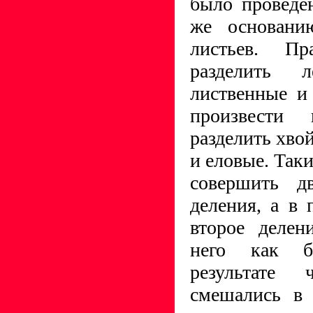
было проведе
же основани
листьев. П
разделить 
лиственные и
произвести
разделить хво
и еловые. Так
совершить дв
деления, а в
второе делен
него как б
результате
смешались в 