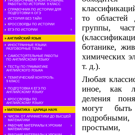
ПРОВЕРОЧНЫЕ И КОНТРОЛЬНЫЕ
РАБОТЫ ПО ИСТОРИИ. 9 КЛАСС
классификаци
СПРАВОЧНИК ПО ИСТОРИИ ДЛЯ
ПОДГОТОВКИ К ОГЭ
то областей 
ИСТОРИЯ БЕЗ ТАЙН
КРОССВОРДЫ ПО ИСТОРИИ
группы, ча
ЕГЭ ПО ИСТОРИИ
(классифик
»
АНГЛИЙСКИЙ ЯЗЫК
ботанике, жи
ИНОСТРАННЫЕ ЯЗЫКИ.
РАЗГОВОРНЫЕ ТЕМЫ
химических э
САМОСТОЯТЕЛЬНЫЕ РАБОТЫ
ПО АНГЛИЙСКОМУ ЯЗЫКУ
т. д.).
ТЕСТЫ ПО ГРАММАТИКЕ
АНГЛИЙСКОГО ЯЗЫКА
Любая класси
ТЕМАТИЧЕСКИЙ КОНТРОЛЬ.
9 КЛАСС
иное, как л
ПОДГОТОВКА К ЕГЭ ПО
АНГЛИЙСКОМУ ЯЗЫКУ
деления поня
КРОССВОРДЫ ПО
АНГЛИЙСКОМУ ЯЗЫКУ
могут быть
»
МАТЕМАТИКА - ЦАРИЦА НАУК
подробными
ЧИСЛА: ОТ АРИФМЕТИКИ ДО ВЫСШЕЙ
МАТЕМАТИКИ
простыми
РАБОЧИЕ МАТЕРИАЛЫ К УРОКАМ
МАТЕМАТИКИ
РАБОЧИЕ МАТЕРИАЛЫ К УРОКАМ