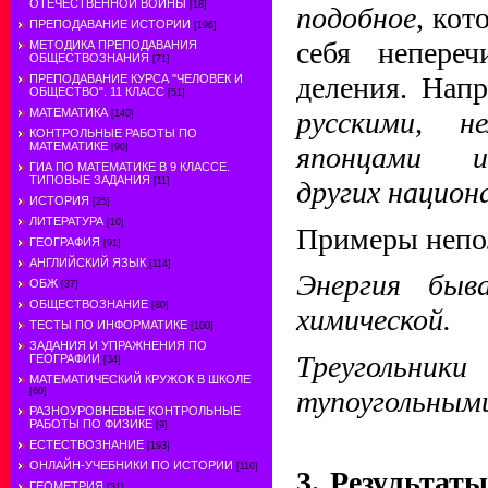
ОТЕЧЕСТВЕННОЙ ВОЙНЫ
[18]
подобное
, кот
ПРЕПОДАВАНИЕ ИСТОРИИ
[196]
себя непереч
МЕТОДИКА ПРЕПОДАВАНИЯ
ОБЩЕСТВОЗНАНИЯ
[71]
деления. Нап
ПРЕПОДАВАНИЕ КУРСА "ЧЕЛОВЕК И
ОБЩЕСТВО". 11 КЛАСС
[51]
русскими, н
МАТЕМАТИКА
[140]
КОНТРОЛЬНЫЕ РАБОТЫ ПО
МАТЕМАТИКЕ
японцами и
[90]
ГИА ПО МАТЕМАТИКЕ В 9 КЛАССЕ.
ТИПОВЫЕ ЗАДАНИЯ
других национ
[11]
ИСТОРИЯ
[25]
ЛИТЕРАТУРА
[10]
Примеры непо
ГЕОГРАФИЯ
[91]
АНГЛИЙСКИЙ ЯЗЫК
[114]
Энергия быв
ОБЖ
[37]
ОБЩЕСТВОЗНАНИЕ
[80]
химической.
ТЕСТЫ ПО ИНФОРМАТИКЕ
[100]
ЗАДАНИЯ И УПРАЖНЕНИЯ ПО
Треугол
ГЕОГРАФИИ
[34]
МАТЕМАТИЧЕСКИЙ КРУЖОК В ШКОЛЕ
тупоугольными
[60]
РАЗНОУРОВНЕВЫЕ КОНТРОЛЬНЫЕ
РАБОТЫ ПО ФИЗИКЕ
[9]
ЕСТЕСТВОЗНАНИЕ
[193]
ОНЛАЙН-УЧЕБНИКИ ПО ИСТОРИИ
[110]
3. Результат
ГЕОМЕТРИЯ
[31]