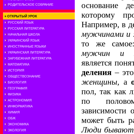
основание де
РОДИТЕЛЬСКОЕ СОБРАНИЕ
которому про
»
ОТКРЫТЫЙ УРОК
Например, в 
РУССКИЙ ЯЗЫК
РУССКАЯ ЛИТЕРАТУРА
мужчинами и
НАЧАЛЬНАЯ ШКОЛА
УКРАИНСКИЙ ЯЗЫК
то же само
ИНОСТРАННЫЕ ЯЗЫКИ
мужчин и 
УКРАИНСКАЯ ЛИТЕРАТУРА
ЗАРУБЕЖНАЯ ЛИТЕРАТУРА
является поня
МАТЕМАТИКА
деления
– это
ИСТОРИЯ
ОБЩЕСТВОЗНАНИЕ
женщины,
а
БИОЛОГИЯ
ГЕОГРАФИЯ
пол, так как 
ФИЗИКА
по полово
АСТРОНОМИЯ
ИНФОРМАТИКА
зависимости 
ХИМИЯ
может быть р
ОБЖ
ЭКОНОМИКА
Люди бывают 
ЭКОЛОГИЯ