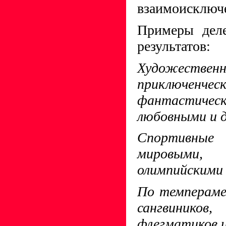
взаимоисключе
Примеры деле
результатов:
Художествен
приключенчес
фантастическ
любовными и д
Спортивные 
мировыми, 
олимпийскими 
По темпераме
сангвинико
флегматиков и