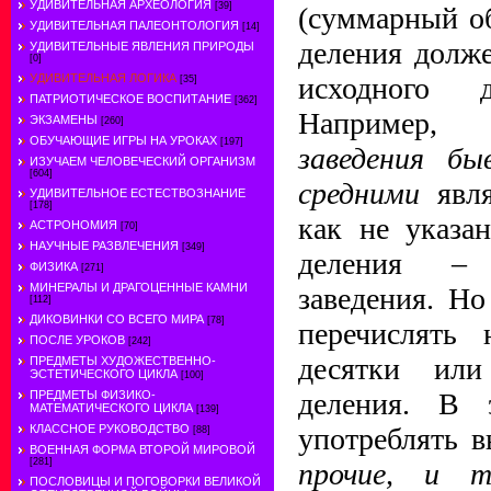
УДИВИТЕЛЬНАЯ АРХЕОЛОГИЯ
[39]
(суммарный об
УДИВИТЕЛЬНАЯ ПАЛЕОНТОЛОГИЯ
[14]
деления долж
УДИВИТЕЛЬНЫЕ ЯВЛЕНИЯ ПРИРОДЫ
[0]
исходного д
УДИВИТЕЛЬНАЯ ЛОГИКА
[35]
ПАТРИОТИЧЕСКОЕ ВОСПИТАНИЕ
[362]
Например
ЭКЗАМЕНЫ
[260]
ОБУЧАЮЩИЕ ИГРЫ НА УРОКАХ
[197]
заведения б
ИЗУЧАЕМ ЧЕЛОВЕЧЕСКИЙ ОРГАНИЗМ
[604]
средними
явл
УДИВИТЕЛЬНОЕ ЕСТЕСТВОЗНАНИЕ
[178]
как не указа
АСТРОНОМИЯ
[70]
НАУЧНЫЕ РАЗВЛЕЧЕНИЯ
[349]
деления –
ФИЗИКА
[271]
МИНЕРАЛЫ И ДРАГОЦЕННЫЕ КАМНИ
заведения. Но
[112]
ДИКОВИНКИ СО ВСЕГО МИРА
[78]
перечислять
ПОСЛЕ УРОКОВ
[242]
десятки или
ПРЕДМЕТЫ ХУДОЖЕСТВЕННО-
ЭСТЕТИЧЕСКОГО ЦИКЛА
[100]
деления. В 
ПРЕДМЕТЫ ФИЗИКО-
МАТЕМАТИЧЕСКОГО ЦИКЛА
[139]
употреблять 
КЛАССНОЕ РУКОВОДСТВО
[88]
ВОЕННАЯ ФОРМА ВТОРОЙ МИРОВОЙ
[281]
прочие, и 
ПОСЛОВИЦЫ И ПОГОВОРКИ ВЕЛИКОЙ