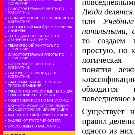
повседневным
ГЕОМЕТРИИ
Люди делятся
САМОСТОЯТЕЛЬНЫЕ РАБОТЫ ПО
МАТЕМАТИКЕ
ПРОМЕЖУТОЧНОЕ ТЕСТИРОВАНИЕ ПО
или
Учебны
МАТЕМАТИКЕ
ПОЭТИЧЕСКИЙ КАЛЕЙДОСКОП "ЧИСЛА
начальными, 
И ФИГУРЫ"
ТЕСТЫ ДЛЯ ОЦЕНКИ КАЧЕСТВА
то создаем 
ОБУЧЕНИЯ ПО АЛГЕБРЕ
ТЕМАТИЧЕСКИЙ КОНТРОЛЬ ПО
простую, но 
ГЕОМЕТРИИ
САМОСТОЯТЕЛЬНЫЕ РАБОТЫ ПО
логическая
ГЕОМЕТРИИ
КОНТРОЛЬНЫЕ РАБОТЫ ПО
понятия леж
МАТЕМАТИКЕ
СКАЗОЧНЫЕ ОЛИМПИАДЫ ПО
классификац
МАТЕМАТИКЕ
ГИА ПО МАТЕМАТИКЕ В 9 КЛАССЕ.
ТИПОВЫЕ ЗАДАНИЯ
обходится
УЧЕБНО-ТРЕНИРОВОЧНЫЕ ТЕСТЫ ДЛЯ
ПОДГОТОВКИ К ОГЭ. 9 КЛАСС
повседневное
ПОДГОТОВКА К ЕГЭ ПО МАТЕМАТИКЕ
МАТЕМАТИЧЕСКАЯ СОСТАВЛЯЮЩАЯ
Существует н
ВСЕХ ДОСТИЖЕНИЙ ЦИВИЛИЗАЦИИ
МАТЕМАТИЧЕСКИЙ КРУЖОК В ШКОЛЕ
правил делени
ЗАДАЧКИ ОТ ГРИГОРИЯ ОСТЕРА
КРОССВОРДЫ ПО МАТЕМАТИКЕ
одного из них