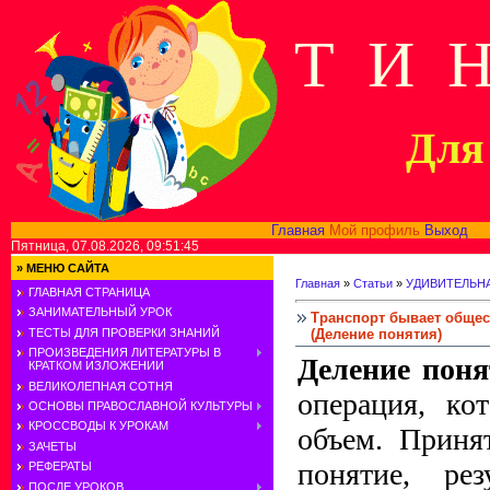
Т И 
Для 
Главная
Мой профиль
Выход
В
Пятница, 07.08.2026, 09:51:45
»
МЕНЮ САЙТА
Главная
»
Статьи
»
УДИВИТЕЛЬН
ГЛАВНАЯ СТРАНИЦА
ЗАНИМАТЕЛЬНЫЙ УРОК
Транспорт бывает обще
(Деление понятия)
ТЕСТЫ ДЛЯ ПРОВЕРКИ ЗНАНИЙ
ПРОИЗВЕДЕНИЯ ЛИТЕРАТУРЫ В
Деление поня
КРАТКОМ ИЗЛОЖЕНИИ
ВЕЛИКОЛЕПНАЯ СОТНЯ
операция, ко
ОСНОВЫ ПРАВОСЛАВНОЙ КУЛЬТУРЫ
КРОССВОДЫ К УРОКАМ
объем. Приня
ЗАЧЕТЫ
понятие, ре
РЕФЕРАТЫ
ПОСЛЕ УРОКОВ