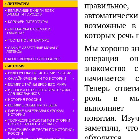
правильно
»
ЛИТЕРАТУРА
ВЕЛИЧАЙШИЕ КНИГИ ВСЕХ
автоматичес
ВРЕМЕН И НАРОДОВ
КОРИФЕИ ЛИТЕРАТУРЫ
возможные в
ЛИТЕРАТУРА В СХЕМАХ И
которых речь 
ТАБЛИЦАХ
ТЕСТЫ ПО ЛИТЕРАТУРЕ
Мы хорошо зн
САМЫЕ ИЗВЕСТНЫЕ МИФЫ И
ЛЕГЕНДЫ
операция оп
КРОССВОРДЫ ПО ЛИТЕРАТУРЕ
знакомство 
»
ИСТОРИЯ
ВИДЕОУРОКИ ПО ИСТОРИИ РОССИИ
начинается 
ОНЛАЙН-УЧЕБНИКИ ПО ИСТОРИИ
ВЕЛИКИЕ ТАЙНЫ ДРЕВНЕГО МИРА
Теперь ответ
ИСТОРИЯ ОТЕЧЕСТВА В РАССКАЗАХ
ДЛЯ ШКОЛЬНИКОВ
роль в мы
ИСТОРИЯ РОССИИ
выполняет 
ВЕЛИКИЕ СОБЫТИЯ ХХ ВЕКА
РАБОЧИЕ МАТЕРИАЛЫ К УРОКАМ
ИСТОРИИ
понятия. Изу
ТВОРЧЕСКИЕ РАБОТЫ ПО ИСТОРИИ
НОВОГО ВРЕМЕНИ. 7 КЛАСС
заметили, чт
ТЕМАТИЧЕСКИЕ ТЕСТЫ ПО ИСТОРИИ
РОССИИ
обходится