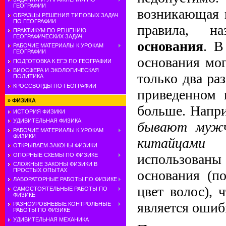
ГЕОГРАФИИ
возникающая 
ОБРАЗЦЫ РЕШЕНИЯ ТИПОВЫХ ЗАДАЧ
ПО ГЕОГРАФИИ
правила, н
ПРАКТИКУМ ПО РЕШЕНИЮ
ГЕОГРАФИЧЕСКИХ ЗАДАЧ
основания
. В
РАБОЧИЕ МАТЕРИАЛЫ К УРОКАМ
ГЕОГРАФИИ
основания мог
ПОДГОТОВКА К ЕГЭ ПО ГЕОГРАФИИ
БИОСФЕРА И ЭКОЛОГИЧЕСКАЯ
только два ра
ПОЛИТИКА
КРОССВОРДЫ ПО ГЕОГРАФИИ
приведенном 
»
ФИЗИКА
больше. Напр
ИСТОРИЯ ФИЗИКИ
УДИВИТЕЛЬНАЯ ФИЗИКА
бывают мужч
РАБОЧИЕ МАТЕРИАЛЫ К УРОКАМ
ФИЗИКИ
китайцам
ОТКРЫВАЕМ ЗАКОНЫ ФИЗИКИ
использов
ОПОРНЫЕ СХЕМЫ ПО ФИЗИКЕ
СЛОЖНЫЕ ЗАКОНЫ ФИЗИКИ В
ПРОСТЫХ ОПЫТАХ
основания (п
ЛАБОРАТОРНЫЕ РАБОТЫ ПО ФИЗИКЕ
цвет волос), 
САМОСТОЯТЕЛЬНЫЕ РАБОТЫ ПО
ФИЗИКЕ
является ошиб
РАЗНОУРОВНЕВЫЕ КОНТРОЛЬНЫЕ
РАБОТЫ ПО ФИЗИКЕ
УДИВИТЕЛЬНАЯ МЕХАНИКА