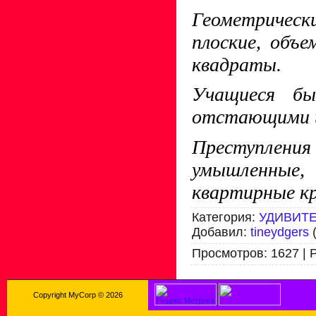
Геометрическ
плоские, объе
квадраты.
Учащиеся бы
отстающими и
Преступле
умышленные
квартирные к
Категория
:
УДИВИТ
Добавил
:
tineydgers
(
Просмотров
:
1627
|
Copyright MyCorp © 2026