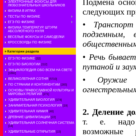
Подмена осно
ЭЛЕКТРОННЫЕ ФОКУСЫ ДЛЯ
ЛЮБОЗНАТЕЛЬНЫХ ШКОЛЬНИКОВ
следующих пр
ФИЗИКА В ИГРАХ
ТЕСТЫ ПО ФИЗИКЕ
•
Транспорт
ЕГЭ ПО ФИЗИКЕ
ФИЗИКА ТЕМПЕРАТУР. ШТУРМ
АБСОЛЮТНОГО НУЛЯ
подземным, 
ВЕСЕЛЫЕ ФОКУСЫ И САМОДЕЛКИ
общественным
КРОССВОРДЫ ПО ФИЗИКЕ
»
Категории раздела
•
Речь бывает
ЕГЭ ПО ФИЗИКЕ
[32]
путаной и зау
ЕГЭ ПО БИОЛОГИИ
[112]
ЭНЦИКЛОПЕДИЯ ОБО ВСЕМ НА СВЕТЕ
[1692]
•
Оружие 
ВЕЛИКОЛЕПНАЯ СОТНЯ
[5710]
ПО СТРАНАМ И КОНТИНЕНТАМ
[265]
огнестрельны
ОСНОВЫ ПРАВОСЛАВНОЙ КУЛЬТУРЫ И
МИРОВЫХ РЕЛИГИЙ
[271]
УДИВИТЕЛЬНАЯ БИОЛОГИЯ
[174]
ЗАНИМАТЕЛЬНАЯ ПСИХОЛОГИЯ
[19]
2. Деление д
УДИВИТЕЛЬНАЯ ХИМИЯ
[40]
ДРЕВНИЕ ЦИВИЛИЗАЦИИ
[22]
т. е. надо
УДИВИТЕЛЬНАЯ СОЛНЕЧНАЯ СИСТЕМА
[14]
возможные р
УДИВИТЕЛЬНЫЕ ОТКРЫТИЯ
[15]