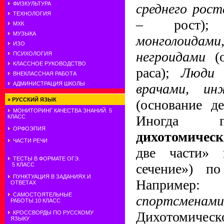
ФИЗКУЛЬТУРА
среднего рос
ТЕХНОЛОГИЯ
– рост
МХК
МУЗЫКА
монголоидам
ИЗО
негроидами
(
ПСИХОЛОГИЯ
КЛАССНОЕ РУКОВОДСТВО
раса);
Люди 
ВНЕКЛАССНАЯ РАБОТА
АДМИНИСТРАЦИЯ ШКОЛЫ
врачами, и
»
РУССКИЙ ЯЗЫК
(основание д
МОНИТОРИНГ КАЧЕСТВА ЗНАНИЙ. 5
Иногда п
КЛАСС
ОРФОЭПИЯ
дихотомичес
ЧАСТИ РЕЧИ
две части
ТЕСТЫ В ФОРМАТЕ ОГЭ.
сечение») 
5 КЛАСС
ПУНКТУАЦИЯ В ЗАДАНИЯХ И
Наприме
ОТВЕТАХ
САМОСТОЯТЕЛЬНЫЕ
спортсменами
РАБОТЫ.10 КЛАСС
Дихотомичес
КРОССВОРДЫ ПО РУССКОМУ
ЯЗЫКУ