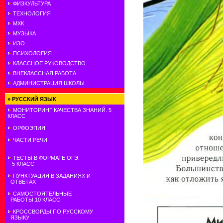
ФИЗКУЛЬТУРА
ТЕХНОЛОГИЯ
МХК
МУЗЫКА
ИЗО
ПСИХОЛОГИЯ
КЛАССНОЕ РУКОВОДСТВО
ВНЕКЛАССНАЯ РАБОТА
АДМИНИСТРАЦИЯ ШКОЛЫ
»
РУССКИЙ ЯЗЫК
МОНИТОРИНГ КАЧЕСТВА ЗНАНИЙ. 5
КЛАСС
ОРФОЭПИЯ
ЧАСТИ РЕЧИ
ТЕСТЫ В ФОРМАТЕ ОГЭ.
5 КЛАСС
ПУНКТУАЦИЯ В ЗАДАНИЯХ И
ОТВЕТАХ
САМОСТОЯТЕЛЬНЫЕ
РАБОТЫ.10 КЛАСС
КРОССВОРДЫ ПО РУССКОМУ
ЯЗЫКУ