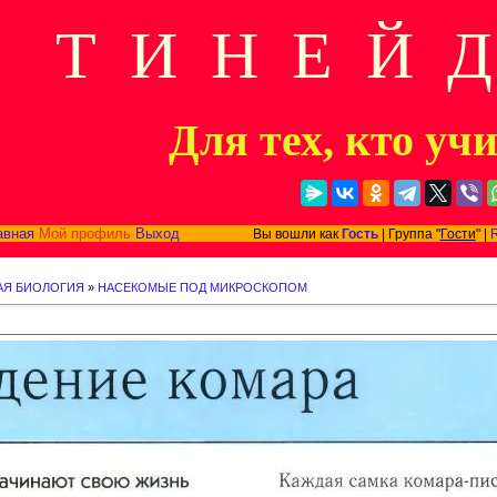
Т И Н Е Й 
Для тех, кто уч
авная
Мой профиль
Выход
Вы вошли как
Гость
| Группа "
Гости
" |
АЯ БИОЛОГИЯ
»
НАСЕКОМЫЕ ПОД МИКРОСКОПОМ