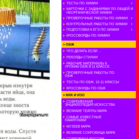
ТЕСТЫ ПО ХИМИИ
КАРТОЧКИ С ЗАДАНИЯМИ ПО ОБЩЕЙ И
НЕОРГАНИЧЕСКОЙ ХИМИИ
ПРОВЕРОЧНЫЕ РАБОТЫ ПО ХИМИИ
КОНТРОЛЬНЫЕ РАБОТЫ ПО ХИМИИ
ПОДГОТОВКА К ЕГЭ ПО ХИМИИ
КРОССВОРДЫ ПО ХИМИИ
»
ОБЖ
ЧТО ДЕЛАТЬ ЕСЛИ ...
РЕКОРДЫ СТИХИИ
РАБОЧИЕ МАТЕРИАЛЫ К
УРОКАМ ОБЖ В 11 КЛАССЕ
ПРОВЕРОЧНЫЕ РАБОТЫ ПО
ОБЖ
ТЕСТЫ ПО ОБЖ. 10-11 КЛАССЫ
КРОССВОРДЫ ПО ОБЖ
»
МХК И ИЗО
СОВРЕМЕННАЯ
ЭНЦИКЛОПЕДИЯ ИСКУССТВА
ВЕЛИКИЕ ТЕАТРЫ МИРА
САМЫЕ ИЗВЕСТНЫЕ
ПАМЯТНИКИ
МУЗЕЕВ МИРА
ВЕЛИКИЕ СОКРОВИЩА МИРА
СОКРОВИЩА РОССИИ