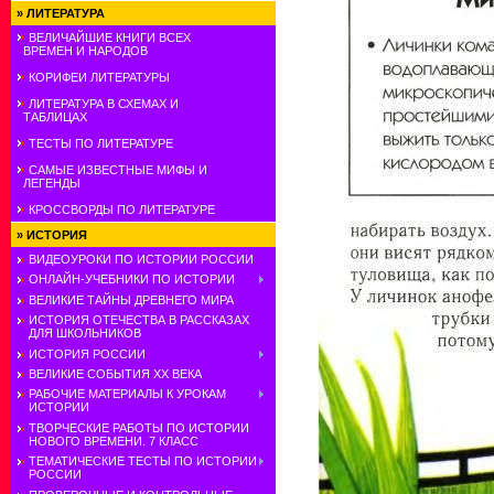
»
ЛИТЕРАТУРА
ВЕЛИЧАЙШИЕ КНИГИ ВСЕХ
ВРЕМЕН И НАРОДОВ
КОРИФЕИ ЛИТЕРАТУРЫ
ЛИТЕРАТУРА В СХЕМАХ И
ТАБЛИЦАХ
ТЕСТЫ ПО ЛИТЕРАТУРЕ
САМЫЕ ИЗВЕСТНЫЕ МИФЫ И
ЛЕГЕНДЫ
КРОССВОРДЫ ПО ЛИТЕРАТУРЕ
»
ИСТОРИЯ
ВИДЕОУРОКИ ПО ИСТОРИИ РОССИИ
ОНЛАЙН-УЧЕБНИКИ ПО ИСТОРИИ
ВЕЛИКИЕ ТАЙНЫ ДРЕВНЕГО МИРА
ИСТОРИЯ ОТЕЧЕСТВА В РАССКАЗАХ
ДЛЯ ШКОЛЬНИКОВ
ИСТОРИЯ РОССИИ
ВЕЛИКИЕ СОБЫТИЯ ХХ ВЕКА
РАБОЧИЕ МАТЕРИАЛЫ К УРОКАМ
ИСТОРИИ
ТВОРЧЕСКИЕ РАБОТЫ ПО ИСТОРИИ
НОВОГО ВРЕМЕНИ. 7 КЛАСС
ТЕМАТИЧЕСКИЕ ТЕСТЫ ПО ИСТОРИИ
РОССИИ