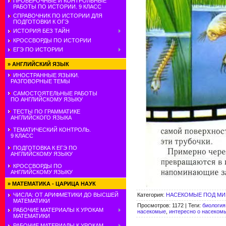
ПРОВЕРОЧНЫЕ И КОНТРОЛЬНЫЕ
РАБОТЫ ПО ИСТОРИИ. 9 КЛАСС
СПРАВОЧНИК ПО ИСТОРИИ ДЛЯ
ПОДГОТОВКИ К ОГЭ
ИСТОРИЯ БЕЗ ТАЙН
КРОССВОРДЫ ПО ИСТОРИИ
ЕГЭ ПО ИСТОРИИ
»
АНГЛИЙСКИЙ ЯЗЫК
ИНОСТРАННЫЕ ЯЗЫКИ.
РАЗГОВОРНЫЕ ТЕМЫ
САМОСТОЯТЕЛЬНЫЕ РАБОТЫ
ПО АНГЛИЙСКОМУ ЯЗЫКУ
ТЕСТЫ ПО ГРАММАТИКЕ
АНГЛИЙСКОГО ЯЗЫКА
ТЕМАТИЧЕСКИЙ КОНТРОЛЬ.
9 КЛАСС
ПОДГОТОВКА К ЕГЭ ПО
АНГЛИЙСКОМУ ЯЗЫКУ
КРОССВОРДЫ ПО
АНГЛИЙСКОМУ ЯЗЫКУ
»
МАТЕМАТИКА - ЦАРИЦА НАУК
Категория
:
НАСЕКОМЫЕ ПОД М
ЧИСЛА: ОТ АРИФМЕТИКИ ДО ВЫСШЕЙ
МАТЕМАТИКИ
Просмотров
:
1172
|
Теги
:
биология
РАБОЧИЕ МАТЕРИАЛЫ К УРОКАМ
насекомые
,
интересно о насеком
МАТЕМАТИКИ
РАБОЧИЕ МАТЕРИАЛЫ К УРОКАМ