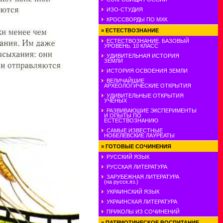
ИЗО-СТУДИЯ
КРОССВОРДЫ ПО МХК
»
ЕСТЕСТВОЗНАНИЕ
ЕСТЕСТВОЗНАНИЕ. БАЗОВЫЙ
УРОВЕНЬ. 10 КЛАСС
УДИВИТЕЛЬНАЯ ИСТОРИЯ
ЗЕМЛИ
ИСТОРИЯ ОСВОЕНИЯ ЗЕМЛИ
ВЕЛИЧАЙШИЕ
АРХЕОЛОГИЧЕСКИЕ ОТКРЫТИЯ
УДИВИТЕЛЬНЫЕ ОТКРЫТИЯ
УЧЕНЫХ
РАЗВИВАЮШИЕ ЭКСПЕРИМЕНТЫ
И ОПЫТЫ ПО
ЕСТЕСТВОЗНАНИЮ
САМЫЕ ИЗВЕСТНЫЕ
НОБЕЛЕВСКИЕ ЛАУРЕАТЫ
»
ГОТОВЫЕ СОЧИНЕНИЯ
РУССКИЙ ЯЗЫК
РУССКАЯ ЛИТЕРАТУРА
ЗАРУБЕЖНАЯ ЛИТЕРАТУРА
(на русск.яз.)
УКРАИНСКИЙ ЯЗЫК
УКРАИНСКАЯ ЛИТЕРАТУРА
ПРИКОЛЫ ИЗ СОЧИНЕНИЙ
»
ПАТРИОТИЧЕСКОЕ ВОСПИТАНИЕ