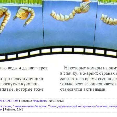
ИКРОСКОПОМ
|
Добавил
:
tineydgers
(30.01.2013)
 в школе
,
Занимательная биология
,
Учите
,
дидактический материал по биологии
,
интер
ых
|
Рейтинг
:
5.0
/
1