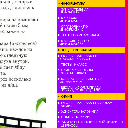
»
ИНФОРМАТИКА
ЗАНИМАТЕЛЬНАЯ
ИНФОРМАТИКА
К УРОКАМ
ИНФОРМАТИКИ
СПРАВОЧНИК ПО
ИНФОРМАТИКЕ
ТЕСТЫ ПО ИНФОРМАТИКЕ
КРОССВОРДЫ ПО
ИНФОРМАТИКЕ
»
ОБЩЕСТВОЗНАНИЕ
РАБОЧИЕ МАТЕРИАЛЫ К
УРОКАМ В 7 КЛАССЕ
ТЕСТЫ. 9 КЛАСС
САМОСТОЯТЕЛЬНЫЕ
РАБОТЫ. 9 КЛАСС
КОНТРОЛЬНЫЕ РАБОТЫ В
ФОРМАТЕ ЕГЭ
ШКОЛЬНЫЕ ОЛИМПИАДЫ
ПО ОБЩЕСТВОВЕДЕНИЮ
»
ХИМИЯ
РАБОЧИЕ МАТЕРИАЛЫ К УРОКАМ
ХИМИИ
УДИВИТЕЛЬНАЯ ХИМИЯ
ОПЫТЫ ПО ХИМИИ
ЗАДАЧИ ПО ОРГАНИЧЕСКОЙ ХИМИИ. 10-
11 КЛАССЫ