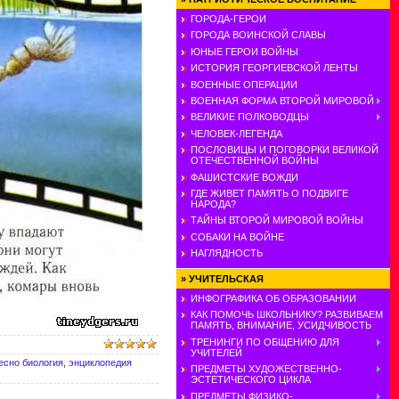
ГОРОДА-ГЕРОИ
ГОРОДА ВОИНСКОЙ СЛАВЫ
ЮНЫЕ ГЕРОИ ВОЙНЫ
ИСТОРИЯ ГЕОРГИЕВСКОЙ ЛЕНТЫ
ВОЕННЫЕ ОПЕРАЦИИ
ВОЕННАЯ ФОРМА ВТОРОЙ МИРОВОЙ
ВЕЛИКИЕ ПОЛКОВОДЦЫ
ЧЕЛОВЕК-ЛЕГЕНДА
ПОСЛОВИЦЫ И ПОГОВОРКИ ВЕЛИКОЙ
ОТЕЧЕСТВЕННОЙ ВОЙНЫ
ФАШИСТСКИЕ ВОЖДИ
ГДЕ ЖИВЕТ ПАМЯТЬ О ПОДВИГЕ
НАРОДА?
ТАЙНЫ ВТОРОЙ МИРОВОЙ ВОЙНЫ
СОБАКИ НА ВОЙНЕ
НАГЛЯДНОСТЬ
»
УЧИТЕЛЬСКАЯ
ИНФОГРАФИКА ОБ ОБРАЗОВАНИИ
КАК ПОМОЧЬ ШКОЛЬНИКУ? РАЗВИВАЕМ
ПАМЯТЬ, ВНИМАНИЕ, УСИДЧИВОСТЬ
ТРЕНИНГИ ПО ОБЩЕНИЮ ДЛЯ
УЧИТЕЛЕЙ
есно биология
,
энциклопедия
ПРЕДМЕТЫ ХУДОЖЕСТВЕННО-
ЭСТЕТИЧЕСКОГО ЦИКЛА
ПРЕДМЕТЫ ФИЗИКО-