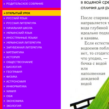
РОДИТЕЛЬСКОЕ СОБРАНИЕ
»
ОТКРЫТЫЙ УРОК
РУССКИЙ ЯЗЫК
РУССКАЯ ЛИТЕРАТУРА
НАЧАЛЬНАЯ ШКОЛА
УКРАИНСКИЙ ЯЗЫК
ИНОСТРАННЫЕ ЯЗЫКИ
УКРАИНСКАЯ ЛИТЕРАТУРА
ЗАРУБЕЖНАЯ ЛИТЕРАТУРА
МАТЕМАТИКА
ИСТОРИЯ
ОБЩЕСТВОЗНАНИЕ
БИОЛОГИЯ
ГЕОГРАФИЯ
ФИЗИКА
АСТРОНОМИЯ
ИНФОРМАТИКА
ХИМИЯ
ОБЖ
ЭКОНОМИКА
ЭКОЛОГИЯ