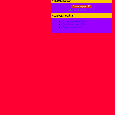
»
Вход на сайт
Войти через uID
Старая форма входа
»
Друзья сайта
Официальный блог
Сообщество uCoz
База знаний uCoz