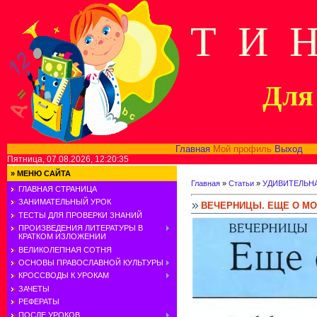
Т И 
Для 
Главная
Мой профиль
Выход
В
Пятница, 07.08.2026, 12:20:35
»
МЕНЮ САЙТА
Главная
»
Статьи
»
УДИВИТЕЛЬН
ГЛАВНАЯ СТРАНИЦА
ЗАНИМАТЕЛЬНЫЙ УРОК
ВЕЧЕРНИЦЫ. ЕЩЕ О М
ТЕСТЫ ДЛЯ ПРОВЕРКИ ЗНАНИЙ
ПРОИЗВЕДЕНИЯ ЛИТЕРАТУРЫ В
КРАТКОМ ИЗЛОЖЕНИИ
ВЕЛИКОЛЕПНАЯ СОТНЯ
ОСНОВЫ ПРАВОСЛАВНОЙ КУЛЬТУРЫ
КРОССВОДЫ К УРОКАМ
ЗАЧЕТЫ
РЕФЕРАТЫ
ПОСЛЕ УРОКОВ