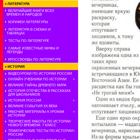
»
ЛИТЕРАТУРА
ВЕЛИЧАЙШИЕ КНИГИ ВСЕХ
ВРЕМЕН И НАРОДОВ
КОРИФЕИ ЛИТЕРАТУРЫ
ЛИТЕРАТУРА В СХЕМАХ И
ТАБЛИЦАХ
ТЕСТЫ ПО ЛИТЕРАТУРЕ
САМЫЕ ИЗВЕСТНЫЕ МИФЫ И
ЛЕГЕНДЫ
КРОССВОРДЫ ПО ЛИТЕРАТУРЕ
»
ИСТОРИЯ
ВИДЕОУРОКИ ПО ИСТОРИИ РОССИИ
ОНЛАЙН-УЧЕБНИКИ ПО ИСТОРИИ
ВЕЛИКИЕ ТАЙНЫ ДРЕВНЕГО МИРА
ИСТОРИЯ ОТЕЧЕСТВА В РАССКАЗАХ
ДЛЯ ШКОЛЬНИКОВ
ИСТОРИЯ РОССИИ
ВЕЛИКИЕ СОБЫТИЯ ХХ ВЕКА
РАБОЧИЕ МАТЕРИАЛЫ К УРОКАМ
ИСТОРИИ
ТВОРЧЕСКИЕ РАБОТЫ ПО ИСТОРИИ
НОВОГО ВРЕМЕНИ. 7 КЛАСС
ТЕМАТИЧЕСКИЕ ТЕСТЫ ПО ИСТОРИИ
РОССИИ