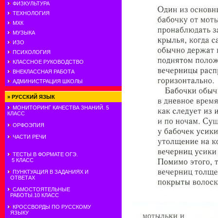
ФИЗКУЛЬТУРА
ТЕХНОЛОГИЯ
МХК
МУЗЫКА
ИЗО
ПСИХОЛОГИЯ
КЛАССНОЕ РУКОВОДСТВО
ВНЕКЛАССНАЯ РАБОТА
АДМИНИСТРАЦИЯ ШКОЛЫ
»
РУССКИЙ ЯЗЫК
МОНИТОРИНГ КАЧЕСТВА ЗНАНИЙ. 5
КЛАСС
ОРФОЭПИЯ
ЧАСТИ РЕЧИ
ТЕСТЫ В ФОРМАТЕ ОГЭ.
5 КЛАСС
ПУНКТУАЦИЯ В ЗАДАНИЯХ И
ОТВЕТАХ
САМОСТОЯТЕЛЬНЫЕ
РАБОТЫ.10 КЛАСС
КРОССВОРДЫ ПО РУССКОМУ
ЯЗЫКУ