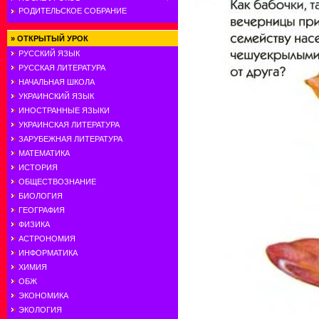
РОДИТЕЛЬСКОЕ СОБРАНИЕ
»
ОТКРЫТЫЙ УРОК
РУССКИЙ ЯЗЫК
РУССКАЯ ЛИТЕРАТУРА
НАЧАЛЬНАЯ ШКОЛА
УКРАИНСКИЙ ЯЗЫК
ИНОСТРАННЫЕ ЯЗЫКИ
УКРАИНСКАЯ ЛИТЕРАТУРА
ЗАРУБЕЖНАЯ ЛИТЕРАТУРА
МАТЕМАТИКА
ИСТОРИЯ
ОБЩЕСТВОЗНАНИЕ
БИОЛОГИЯ
ГЕОГРАФИЯ
ФИЗИКА
АСТРОНОМИЯ
ИНФОРМАТИКА
ХИМИЯ
ОБЖ
ЭКОНОМИКА
ЭКОЛОГИЯ