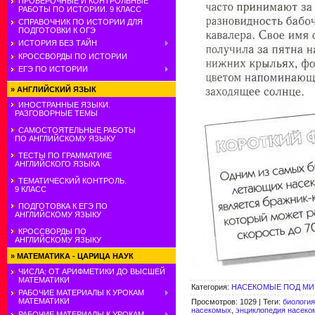
ПРОВЕРОЧНЫЕ И КОНТРОЛЬНЫЕ
РАБОТЫ ПО ИСТОРИИ. 9 КЛАСС
СПРАВОЧНИК ПО ИСТОРИИ ДЛЯ
ПОДГОТОВКИ К ОГЭ
ИСТОРИЯ БЕЗ ТАЙН
КРОССВОРДЫ ПО ИСТОРИИ
ЕГЭ ПО ИСТОРИИ
»
АНГЛИЙСКИЙ ЯЗЫК
ИНОСТРАННЫЕ ЯЗЫКИ.
РАЗГОВОРНЫЕ ТЕМЫ
САМОСТОЯТЕЛЬНЫЕ РАБОТЫ
ПО АНГЛИЙСКОМУ ЯЗЫКУ
ТЕСТЫ ПО ГРАММАТИКЕ
АНГЛИЙСКОГО ЯЗЫКА
ТЕМАТИЧЕСКИЙ КОНТРОЛЬ.
9 КЛАСС
ПОДГОТОВКА К ЕГЭ ПО
АНГЛИЙСКОМУ ЯЗЫКУ
КРОССВОРДЫ ПО
АНГЛИЙСКОМУ ЯЗЫКУ
»
МАТЕМАТИКА - ЦАРИЦА НАУК
ЧИСЛА: ОТ АРИФМЕТИКИ ДО ВЫСШЕЙ
МАТЕМАТИКИ
Категория
:
НАСЕКОМЫЕ ПОД М
РАБОЧИЕ МАТЕРИАЛЫ К УРОКАМ
МАТЕМАТИКИ
Просмотров
:
1029
|
Теги
:
биология
насекомых
,
энциклопедия насек
РАБОЧИЕ МАТЕРИАЛЫ К УРОКАМ