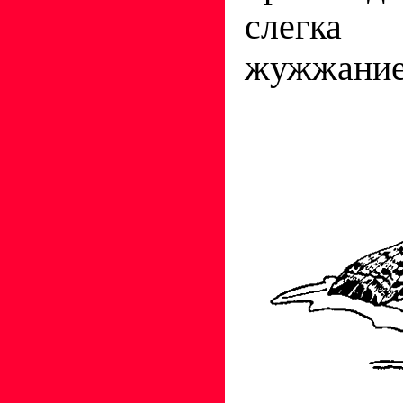
слегка
жужжание