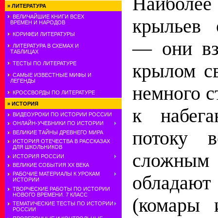
Наиболее
»
ЛИТЕРАТУРА
ВЕЛИЧАЙШИЕ КНИГИ ВСЕХ
крыльев
ВРЕМЕН И НАРОДОВ
КОРИФЕИ ЛИТЕРАТУРЫ
— они вз
ЛИТЕРАТУРА В СХЕМАХ И
ТАБЛИЦАХ
ТЕСТЫ ПО ЛИТЕРАТУРЕ
крылом с
САМЫЕ ИЗВЕСТНЫЕ МИФЫ И
ЛЕГЕНДЫ
немного с
КРОССВОРДЫ ПО ЛИТЕРАТУРЕ
»
ИСТОРИЯ
к набега
ВИДЕОУРОКИ ПО ИСТОРИИ РОССИИ
ОНЛАЙН-УЧЕБНИКИ ПО ИСТОРИИ
потоку в
ВЕЛИКИЕ ТАЙНЫ ДРЕВНЕГО МИРА
ИСТОРИЯ ОТЕЧЕСТВА В РАССКАЗАХ
ДЛЯ ШКОЛЬНИКОВ
сложным 
ИСТОРИЯ РОССИИ
ВЕЛИКИЕ СОБЫТИЯ ХХ ВЕКА
РАБОЧИЕ МАТЕРИАЛЫ К УРОКАМ
обла
ИСТОРИИ
ТВОРЧЕСКИЕ РАБОТЫ ПО ИСТОРИИ
НОВОГО ВРЕМЕНИ. 7 КЛАСС
(комары 
ТЕМАТИЧЕСКИЕ ТЕСТЫ ПО ИСТОРИИ
РОССИИ