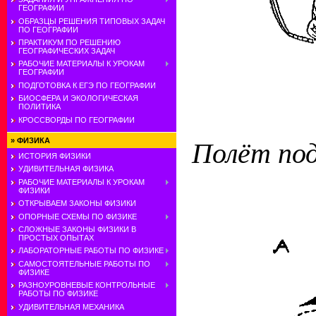
ГЕОГРАФИИ
ОБРАЗЦЫ РЕШЕНИЯ ТИПОВЫХ ЗАДАЧ
ПО ГЕОГРАФИИ
ПРАКТИКУМ ПО РЕШЕНИЮ
ГЕОГРАФИЧЕСКИХ ЗАДАЧ
РАБОЧИЕ МАТЕРИАЛЫ К УРОКАМ
ГЕОГРАФИИ
ПОДГОТОВКА К ЕГЭ ПО ГЕОГРАФИИ
БИОСФЕРА И ЭКОЛОГИЧЕСКАЯ
ПОЛИТИКА
КРОССВОРДЫ ПО ГЕОГРАФИИ
»
ФИЗИКА
Полёт под
ИСТОРИЯ ФИЗИКИ
УДИВИТЕЛЬНАЯ ФИЗИКА
РАБОЧИЕ МАТЕРИАЛЫ К УРОКАМ
ФИЗИКИ
ОТКРЫВАЕМ ЗАКОНЫ ФИЗИКИ
ОПОРНЫЕ СХЕМЫ ПО ФИЗИКЕ
СЛОЖНЫЕ ЗАКОНЫ ФИЗИКИ В
ПРОСТЫХ ОПЫТАХ
ЛАБОРАТОРНЫЕ РАБОТЫ ПО ФИЗИКЕ
САМОСТОЯТЕЛЬНЫЕ РАБОТЫ ПО
ФИЗИКЕ
РАЗНОУРОВНЕВЫЕ КОНТРОЛЬНЫЕ
РАБОТЫ ПО ФИЗИКЕ
УДИВИТЕЛЬНАЯ МЕХАНИКА