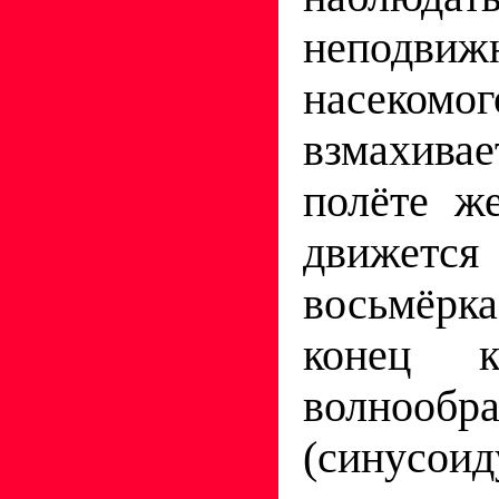
неподвиж
насеком
взмахива
полёте же
движетс
восьмёрк
конец к
волнооб
(синусоид