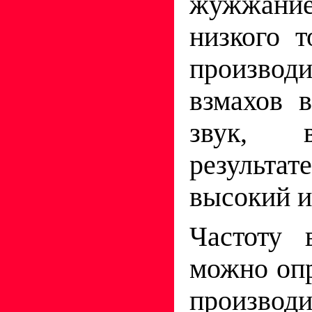
жужжани
низкого т
производи
взмахов в
звук, 
результат
высокий и
Частоту 
можно опр
производ