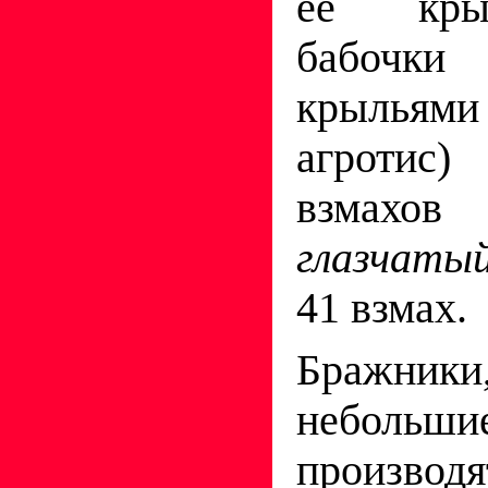
её кры
бабочки
крыльями
агротис
взмахов
глазчаты
41 взмах.
Бражни
неболь
производя