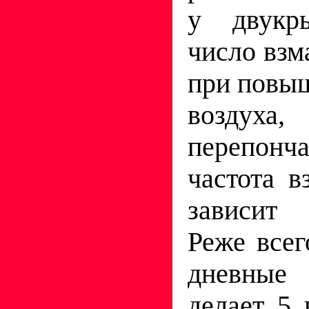
у двукр
число взм
при повы
возд
перепонч
частота в
зависит 
Реже все
дневные 
делает 5 