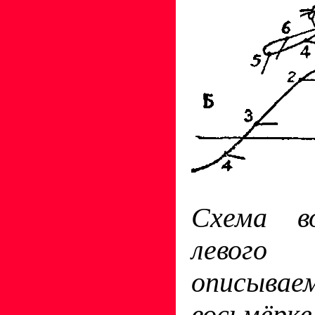
Схема в
левог
описывае
восьмёрке