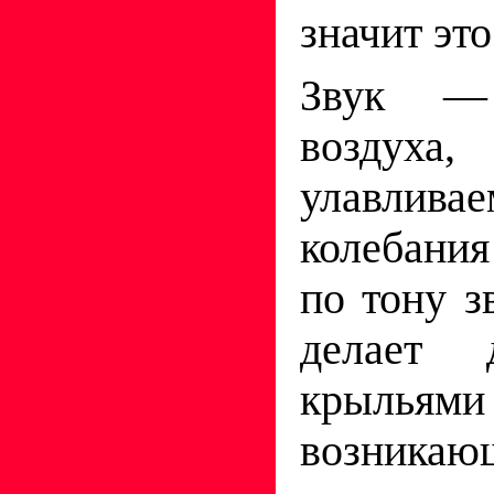
значит эт
Звук — 
воздух
улавлива
колебания
по тону з
делает 
крыльями
возникаю