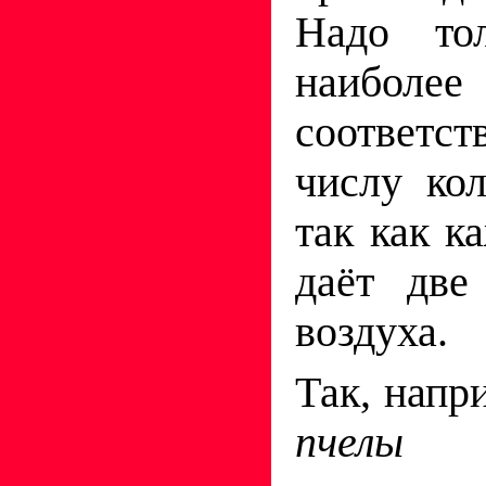
Надо тол
наиболе
соответс
числу кол
так как к
даёт две
воздуха.
Так, напр
пчелы
вы