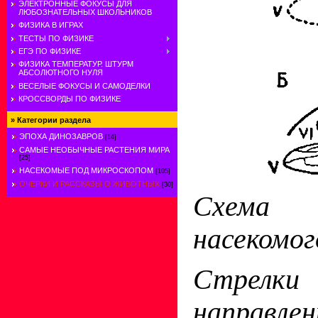
ЭЛЕКТРОННЫЕ ФОКУСЫ ДЛЯ
ЛЮБОЗНАТЕЛЬНЫХ ШКОЛЬНИКОВ
ФИЗИКА В ИГРАХ
ТЕСТЫ ПО ФИЗИКЕ
ЕГЭ ПО ФИЗИКЕ
ФИЗИКА ТЕМПЕРАТУР. ШТУРМ
АБСОЛЮТНОГО НУЛЯ
ВЕСЕЛЫЕ ФОКУСЫ И САМОДЕЛКИ
КРОССВОРДЫ ПО ФИЗИКЕ
»
Категории раздела
ЭПОХА ДИНОЗАВРОВ
[14]
САМЫЕ НЕОБЫЧНЫЕ РАСТЕНИЯ МИРА
[25]
НАСЕКОМЫЕ ПОД МИКРОСКОПОМ
[105]
ОЧЕРКИ И РАССКАЗЫ О ЖИВОТНЫХ
[30]
Схема 
насекомог
Стрел
направле