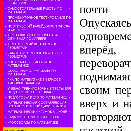
ГЕОМЕТРИИ
почти г
САМОСТОЯТЕЛЬНЫЕ РАБОТЫ ПО
МАТЕМАТИКЕ
ПРОМЕЖУТОЧНОЕ ТЕСТИРОВАНИЕ ПО
Опуска
МАТЕМАТИКЕ
ПОЭТИЧЕСКИЙ КАЛЕЙДОСКОП "ЧИСЛА
И ФИГУРЫ"
одновре
ТЕСТЫ ДЛЯ ОЦЕНКИ КАЧЕСТВА
ОБУЧЕНИЯ ПО АЛГЕБРЕ
ТЕМАТИЧЕСКИЙ КОНТРОЛЬ ПО
вперё
ГЕОМЕТРИИ
САМОСТОЯТЕЛЬНЫЕ РАБОТЫ ПО
ГЕОМЕТРИИ
переворач
КОНТРОЛЬНЫЕ РАБОТЫ ПО
МАТЕМАТИКЕ
СКАЗОЧНЫЕ ОЛИМПИАДЫ ПО
поднима
МАТЕМАТИКЕ
ГИА ПО МАТЕМАТИКЕ В 9 КЛАССЕ.
ТИПОВЫЕ ЗАДАНИЯ
своим пе
УЧЕБНО-ТРЕНИРОВОЧНЫЕ ТЕСТЫ ДЛЯ
ПОДГОТОВКИ К ОГЭ. 9 КЛАСС
ПОДГОТОВКА К ЕГЭ ПО МАТЕМАТИКЕ
вверх и н
МАТЕМАТИЧЕСКАЯ СОСТАВЛЯЮЩАЯ
ВСЕХ ДОСТИЖЕНИЙ ЦИВИЛИЗАЦИИ
МАТЕМАТИЧЕСКИЙ КРУЖОК В ШКОЛЕ
повторя
ЗАДАЧКИ ОТ ГРИГОРИЯ ОСТЕРА
КРОССВОРДЫ ПО МАТЕМАТИКЕ
частото