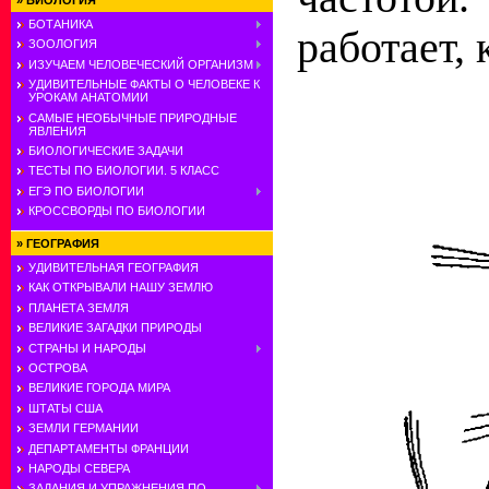
»
БИОЛОГИЯ
БОТАНИКА
работает, 
ЗООЛОГИЯ
ИЗУЧАЕМ ЧЕЛОВЕЧЕСКИЙ ОРГАНИЗМ
УДИВИТЕЛЬНЫЕ ФАКТЫ О ЧЕЛОВЕКЕ К
УРОКАМ АНАТОМИИ
САМЫЕ НЕОБЫЧНЫЕ ПРИРОДНЫЕ
ЯВЛЕНИЯ
БИОЛОГИЧЕСКИЕ ЗАДАЧИ
ТЕСТЫ ПО БИОЛОГИИ. 5 КЛАСС
ЕГЭ ПО БИОЛОГИИ
КРОССВОРДЫ ПО БИОЛОГИИ
»
ГЕОГРАФИЯ
УДИВИТЕЛЬНАЯ ГЕОГРАФИЯ
КАК ОТКРЫВАЛИ НАШУ ЗЕМЛЮ
ПЛАНЕТА ЗЕМЛЯ
ВЕЛИКИЕ ЗАГАДКИ ПРИРОДЫ
СТРАНЫ И НАРОДЫ
ОСТРОВА
ВЕЛИКИЕ ГОРОДА МИРА
ШТАТЫ США
ЗЕМЛИ ГЕРМАНИИ
ДЕПАРТАМЕНТЫ ФРАНЦИИ
НАРОДЫ СЕВЕРА
ЗАДАНИЯ И УПРАЖНЕНИЯ ПО