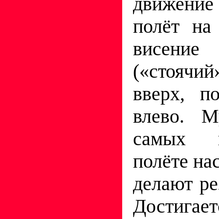
движение
полёт на
висен
(«стоячи
вверх, п
влево. 
самых п
полёте на
делают ре
Достигае