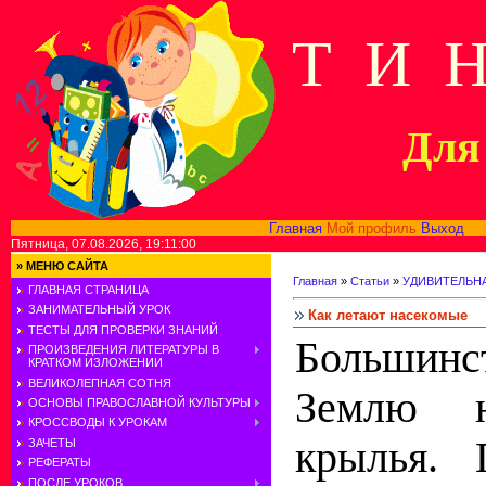
Т И 
Для 
Главная
Мой профиль
Выход
В
Пятница, 07.08.2026, 19:11:00
»
МЕНЮ САЙТА
Главная
»
Статьи
»
УДИВИТЕЛЬН
ГЛАВНАЯ СТРАНИЦА
ЗАНИМАТЕЛЬНЫЙ УРОК
Как летают насекомые
ТЕСТЫ ДЛЯ ПРОВЕРКИ ЗНАНИЙ
Большин
ПРОИЗВЕДЕНИЯ ЛИТЕРАТУРЫ В
КРАТКОМ ИЗЛОЖЕНИИ
ВЕЛИКОЛЕПНАЯ СОТНЯ
Землю н
ОСНОВЫ ПРАВОСЛАВНОЙ КУЛЬТУРЫ
КРОССВОДЫ К УРОКАМ
крылья. 
ЗАЧЕТЫ
РЕФЕРАТЫ
ПОСЛЕ УРОКОВ