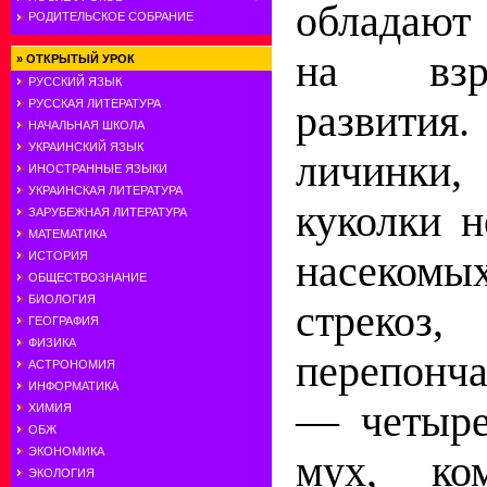
обладают
РОДИТЕЛЬСКОЕ СОБРАНИЕ
на взр
»
ОТКРЫТЫЙ УРОК
РУССКИЙ ЯЗЫК
РУССКАЯ ЛИТЕРАТУРА
развития.
НАЧАЛЬНАЯ ШКОЛА
УКРАИНСКИЙ ЯЗЫК
личинки
ИНОСТРАННЫЕ ЯЗЫКИ
УКРАИНСКАЯ ЛИТЕРАТУРА
куколки н
ЗАРУБЕЖНАЯ ЛИТЕРАТУРА
МАТЕМАТИКА
насекомы
ИСТОРИЯ
ОБЩЕСТВОЗНАНИЕ
БИОЛОГИЯ
стрек
ГЕОГРАФИЯ
ФИЗИКА
перепонч
АСТРОНОМИЯ
ИНФОРМАТИКА
— четыре
ХИМИЯ
ОБЖ
ЭКОНОМИКА
мух, ком
ЭКОЛОГИЯ