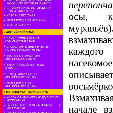
ПРОВЕРОЧНЫЕ И КОНТРОЛЬНЫЕ
перепонч
РАБОТЫ ПО ИСТОРИИ. 9 КЛАСС
СПРАВОЧНИК ПО ИСТОРИИ ДЛЯ
ПОДГОТОВКИ К ОГЭ
осы, к
ИСТОРИЯ БЕЗ ТАЙН
КРОССВОРДЫ ПО ИСТОРИИ
муравьё
ЕГЭ ПО ИСТОРИИ
»
АНГЛИЙСКИЙ ЯЗЫК
взмахива
ИНОСТРАННЫЕ ЯЗЫКИ.
РАЗГОВОРНЫЕ ТЕМЫ
САМОСТОЯТЕЛЬНЫЕ РАБОТЫ
каждог
ПО АНГЛИЙСКОМУ ЯЗЫКУ
ТЕСТЫ ПО ГРАММАТИКЕ
АНГЛИЙСКОГО ЯЗЫКА
насеком
ТЕМАТИЧЕСКИЙ КОНТРОЛЬ.
9 КЛАСС
описыв
ПОДГОТОВКА К ЕГЭ ПО
АНГЛИЙСКОМУ ЯЗЫКУ
восьмёрк
КРОССВОРДЫ ПО
АНГЛИЙСКОМУ ЯЗЫКУ
»
МАТЕМАТИКА - ЦАРИЦА НАУК
Взмахива
ЧИСЛА: ОТ АРИФМЕТИКИ ДО ВЫСШЕЙ
МАТЕМАТИКИ
РАБОЧИЕ МАТЕРИАЛЫ К УРОКАМ
начале в
МАТЕМАТИКИ
РАБОЧИЕ МАТЕРИАЛЫ К УРОКАМ