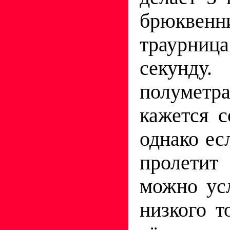
брюкве
траурниц
секунду
полуметр
кажется с
однако ес
пролетит
можно ус
низкого т