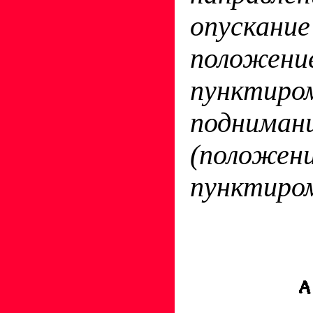
опуска
положен
пункт
подни
(положен
пунктиром