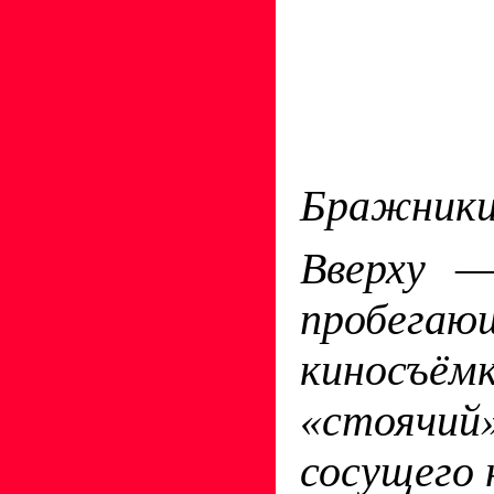
Бражники
Вверху —
пробегающ
киносъё
«стоячий
сосущего 