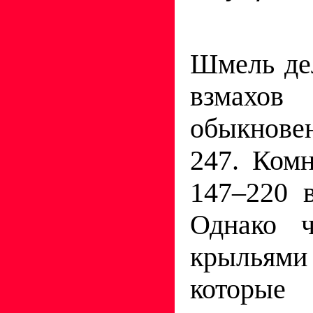
Шмель дел
взмахов
обыкнове
247. Комн
147–220 в
Однако 
крыльями
которые