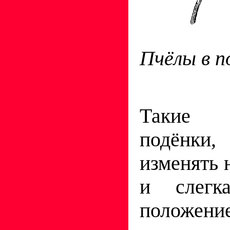
Пчёлы в п
Такие н
подёнки
изменять 
и слегк
положе