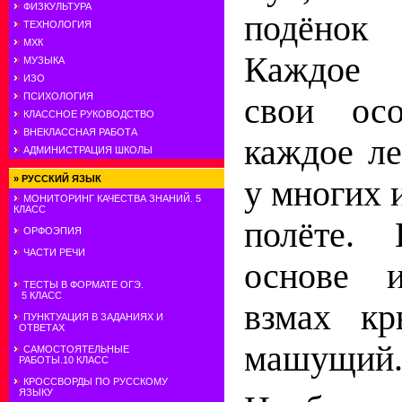
ФИЗКУЛЬТУРА
подёнок
ТЕХНОЛОГИЯ
МХК
Каждое 
МУЗЫКА
ИЗО
ПСИХОЛОГИЯ
свои осо
КЛАССНОЕ РУКОВОДСТВО
ВНЕКЛАССНАЯ РАБОТА
каждое ле
АДМИНИСТРАЦИЯ ШКОЛЫ
»
РУССКИЙ ЯЗЫК
у многих 
МОНИТОРИНГ КАЧЕСТВА ЗНАНИЙ. 5
КЛАСС
полёте.
ОРФОЭПИЯ
ЧАСТИ РЕЧИ
основе 
ТЕСТЫ В ФОРМАТЕ ОГЭ.
5 КЛАСС
взмах к
ПУНКТУАЦИЯ В ЗАДАНИЯХ И
ОТВЕТАХ
машущий
САМОСТОЯТЕЛЬНЫЕ
РАБОТЫ.10 КЛАСС
КРОССВОРДЫ ПО РУССКОМУ
ЯЗЫКУ