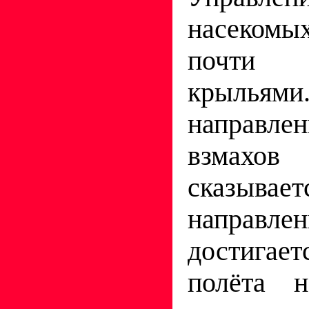
насеком
почти 
крылья
направл
взмах
сказывае
направле
достига
полёта н