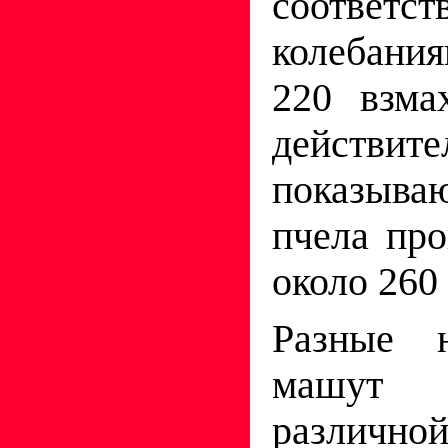
соответс
колебания
220 взма
действ
показыв
пчела про
около 260 
Разные н
машут
различной