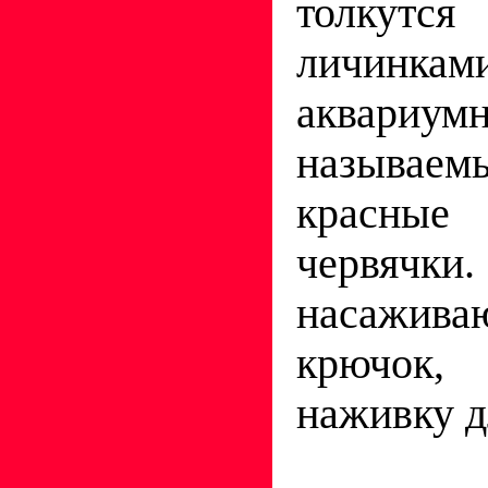
толкутс
личинка
аквариум
называем
красн
червячк
насажива
крючок,
наживку д