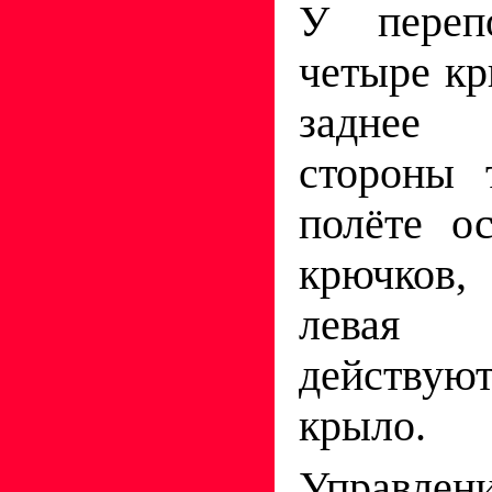
У переп
четыре кр
заднее 
стороны 
полёте о
крючков,
левая 
действую
крыло.
Управле