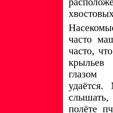
расположе
хвостовых
Насекомы
часто ма
часто, чт
крыльев
глазом 
удаётся.
слышать
полёте п