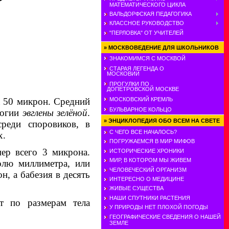
МАТЕМАТИЧЕСКОГО ЦИКЛА
ВАЛЬДОРФСКАЯ ПЕДАГОГИКА
КЛАССНОЕ РУКОВОДСТВО
"ПЕРЛОВКА" ОТ УЧИТЕЛЕЙ
»
МОСКВОВЕДЕНИЕ ДЛЯ ШКОЛЬНИКОВ
ЗНАКОМИМСЯ С МОСКВОЙ
СТАРАЯ ЛЕГЕНДА О
МОСКОВИИ
ПРОГУЛКИ ПО
ДОПЕТРОВСКОЙ МОСКВЕ
МОСКОВСКИЙ КРЕМЛЬ
 50 микрон. Средний
БУЛЬВАРНОЕ КОЛЬЦО
логии
эвглены зелёной
.
»
ЭНЦИКЛОПЕДИЯ ОБО ВСЕМ НА СВЕТЕ
реди споровиков, в
С ЧЕГО ВСЕ НАЧАЛОСЬ?
х.
ПОГРУЖАЕМСЯ В МИР МИФОВ
мер всего 3 микрона.
ИСТОРИЧЕСКИЕ ХРОНИКИ
МИР, В КОТОРОМ МЫ ЖИВЕМ
олю миллиметра, или
ЧЕЛОВЕЧЕСКИЙ ОРГАНИЗМ
н, а бабезия в десять
ИНТЕРЕСНО О МЕДИЦИНЕ
ЖИВЫЕ СУЩЕСТВА
НАШИ СПУТНИКИ РАСТЕНИЯ
ют по размерам тела
У ПРИРОДЫ НЕТ ПЛОХОЙ ПОГОДЫ
ГЕОГРАФИЧЕСКИЕ СВЕДЕНИЯ О НАШЕЙ
ЗЕМЛЕ