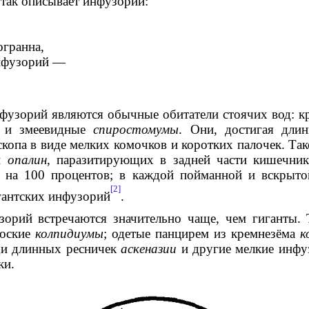
 так описывает инфузорий:
огранна,
инфузорий —
фузорий являются обычные обитатели стоячих вод: к
и змеевидные
спиростомумы
. Они, достигая дли
копа в виде мелких комочков и коротких палочек. Та
ий
опалин
, паразитирующих в задней части кишечни
 на 100 процентов; в каждой пойманной и вскрыто
[2]
гантских инфузорий
.
зорий встречаются значительно чаще, чем гиганты.
лоские
колпидиумы
; одетые панцирем из кремнезёма
к
и длинных ресничек
аскеназии
и другие мелкие инфу
ки.