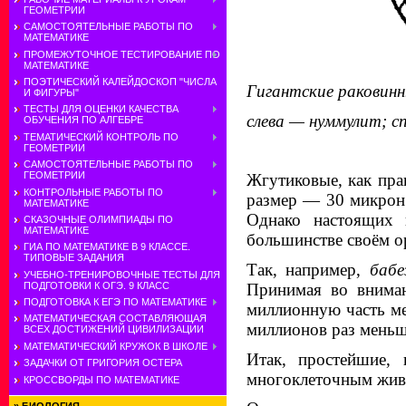
ГЕОМЕТРИИ
САМОСТОЯТЕЛЬНЫЕ РАБОТЫ ПО
МАТЕМАТИКЕ
ПРОМЕЖУТОЧНОЕ ТЕСТИРОВАНИЕ ПО
МАТЕМАТИКЕ
ПОЭТИЧЕСКИЙ КАЛЕЙДОСКОП "ЧИСЛА
Гигантские раковинн
И ФИГУРЫ"
ТЕСТЫ ДЛЯ ОЦЕНКИ КАЧЕСТВА
слева — нуммулит; с
ОБУЧЕНИЯ ПО АЛГЕБРЕ
ТЕМАТИЧЕСКИЙ КОНТРОЛЬ ПО
ГЕОМЕТРИИ
САМОСТОЯТЕЛЬНЫЕ РАБОТЫ ПО
ГЕОМЕТРИИ
Жгутиковые, как пр
КОНТРОЛЬНЫЕ РАБОТЫ ПО
размер — 30 микрон
МАТЕМАТИКЕ
Однако настоящих 
СКАЗОЧНЫЕ ОЛИМПИАДЫ ПО
МАТЕМАТИКЕ
большинстве своём о
ГИА ПО МАТЕМАТИКЕ В 9 КЛАССЕ.
ТИПОВЫЕ ЗАДАНИЯ
Так, например,
бабе
УЧЕБНО-ТРЕНИРОВОЧНЫЕ ТЕСТЫ ДЛЯ
ПОДГОТОВКИ К ОГЭ. 9 КЛАСС
Принимая во вниман
ПОДГОТОВКА К ЕГЭ ПО МАТЕМАТИКЕ
миллионную часть мет
МАТЕМАТИЧЕСКАЯ СОСТАВЛЯЮЩАЯ
миллионов раз меньш
ВСЕХ ДОСТИЖЕНИЙ ЦИВИЛИЗАЦИИ
МАТЕМАТИЧЕСКИЙ КРУЖОК В ШКОЛЕ
Итак, простейшие, 
ЗАДАЧКИ ОТ ГРИГОРИЯ ОСТЕРА
многоклеточным жив
КРОССВОРДЫ ПО МАТЕМАТИКЕ