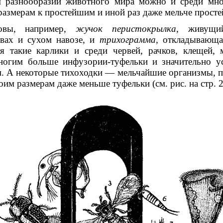
 разнообразии животного мира можно и среди мно
размерам к простейшим и иной раз даже мельче прост
овы, например,
жучок перистокрылка
, живущи
твах и сухом навозе, и
трихограмма
, откладывающа
ся такие карлики и среди червей, рачков, клещей, 
огим больше инфузории-туфельки и значительно у
. А некоторые тихоходки — мельчайшие организмы, 
оим размерам даже меньше туфельки (см. рис. на стр. 2