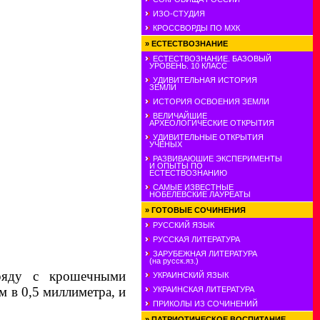
ИЗО-СТУДИЯ
КРОССВОРДЫ ПО МХК
»
ЕСТЕСТВОЗНАНИЕ
ЕСТЕСТВОЗНАНИЕ. БАЗОВЫЙ
УРОВЕНЬ. 10 КЛАСС
УДИВИТЕЛЬНАЯ ИСТОРИЯ
ЗЕМЛИ
ИСТОРИЯ ОСВОЕНИЯ ЗЕМЛИ
ВЕЛИЧАЙШИЕ
АРХЕОЛОГИЧЕСКИЕ ОТКРЫТИЯ
УДИВИТЕЛЬНЫЕ ОТКРЫТИЯ
УЧЕНЫХ
РАЗВИВАЮШИЕ ЭКСПЕРИМЕНТЫ
И ОПЫТЫ ПО
ЕСТЕСТВОЗНАНИЮ
САМЫЕ ИЗВЕСТНЫЕ
НОБЕЛЕВСКИЕ ЛАУРЕАТЫ
»
ГОТОВЫЕ СОЧИНЕНИЯ
РУССКИЙ ЯЗЫК
РУССКАЯ ЛИТЕРАТУРА
ЗАРУБЕЖНАЯ ЛИТЕРАТУРА
(на русск.яз.)
ряду с крошечными
УКРАИНСКИЙ ЯЗЫК
м в 0,5 миллиметра, и
УКРАИНСКАЯ ЛИТЕРАТУРА
ПРИКОЛЫ ИЗ СОЧИНЕНИЙ
»
ПАТРИОТИЧЕСКОЕ ВОСПИТАНИЕ