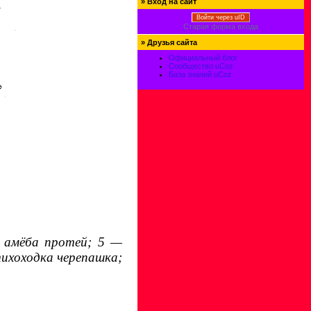
»
Вход на сайт
Войти через uID
Старая форма входа
»
Друзья сайта
Официальный блог
Сообщество uCoz
База знаний uCoz
 амёба протей; 5 —
тихоходка черепашка;