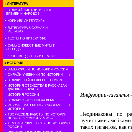
»
ЛИТЕРАТУРА
ВЕЛИЧАЙШИЕ КНИГИ ВСЕХ
ВРЕМЕН И НАРОДОВ
КОРИФЕИ ЛИТЕРАТУРЫ
ЛИТЕРАТУРА В СХЕМАХ И
ТАБЛИЦАХ
ТЕСТЫ ПО ЛИТЕРАТУРЕ
САМЫЕ ИЗВЕСТНЫЕ МИФЫ И
ЛЕГЕНДЫ
КРОССВОРДЫ ПО ЛИТЕРАТУРЕ
»
ИСТОРИЯ
ВИДЕОУРОКИ ПО ИСТОРИИ РОССИИ
ОНЛАЙН-УЧЕБНИКИ ПО ИСТОРИИ
ВЕЛИКИЕ ТАЙНЫ ДРЕВНЕГО МИРА
ИСТОРИЯ ОТЕЧЕСТВА В РАССКАЗАХ
ДЛЯ ШКОЛЬНИКОВ
Инфузории-гиганты —
ИСТОРИЯ РОССИИ
ВЕЛИКИЕ СОБЫТИЯ ХХ ВЕКА
РАБОЧИЕ МАТЕРИАЛЫ К УРОКАМ
ИСТОРИИ
Неодинаковы по р
ТВОРЧЕСКИЕ РАБОТЫ ПО ИСТОРИИ
НОВОГО ВРЕМЕНИ. 7 КЛАСС
лучистыми амёбками 
ТЕМАТИЧЕСКИЕ ТЕСТЫ ПО ИСТОРИИ
таких гигантов, как
п
РОССИИ