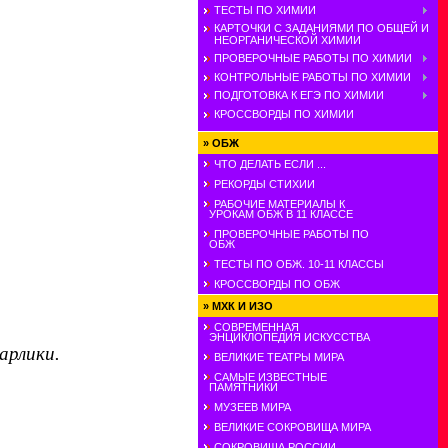
ТЕСТЫ ПО ХИМИИ
КАРТОЧКИ С ЗАДАНИЯМИ ПО ОБЩЕЙ И
НЕОРГАНИЧЕСКОЙ ХИМИИ
ПРОВЕРОЧНЫЕ РАБОТЫ ПО ХИМИИ
КОНТРОЛЬНЫЕ РАБОТЫ ПО ХИМИИ
ПОДГОТОВКА К ЕГЭ ПО ХИМИИ
КРОССВОРДЫ ПО ХИМИИ
»
ОБЖ
ЧТО ДЕЛАТЬ ЕСЛИ ...
РЕКОРДЫ СТИХИИ
РАБОЧИЕ МАТЕРИАЛЫ К
УРОКАМ ОБЖ В 11 КЛАССЕ
ПРОВЕРОЧНЫЕ РАБОТЫ ПО
ОБЖ
ТЕСТЫ ПО ОБЖ. 10-11 КЛАССЫ
КРОССВОРДЫ ПО ОБЖ
»
МХК И ИЗО
СОВРЕМЕННАЯ
ЭНЦИКЛОПЕДИЯ ИСКУССТВА
арлики.
ВЕЛИКИЕ ТЕАТРЫ МИРА
САМЫЕ ИЗВЕСТНЫЕ
ПАМЯТНИКИ
МУЗЕЕВ МИРА
ВЕЛИКИЕ СОКРОВИЩА МИРА
СОКРОВИЩА РОССИИ