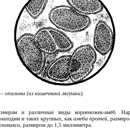
 опалины (из кишечника лягушки).
азмерам и различные виды корненожек-амёб. На
находим и таких крупных, как
амеба протей
, размеро
еломикса
, размером до 1,5 миллиметра.