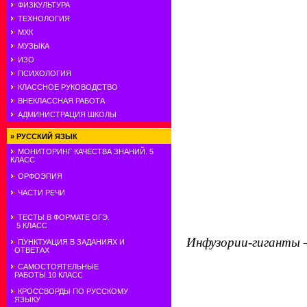
ФИЗКУЛЬТУРА
ТЕХНОЛОГИЯ
МХК
МУЗЫКА
ИЗО
ПСИХОЛОГИЯ
КЛАССНОЕ РУКОВОДСТВО
ВНЕКЛАССНАЯ РАБОТА
АДМИНИСТРАЦИЯ ШКОЛЫ
»
РУССКИЙ ЯЗЫК
МОНИТОРИНГ КАЧЕСТВА ЗНАНИЙ. 5
КЛАСС
ОРФОЭПИЯ
ЧАСТИ РЕЧИ
ТЕСТЫ В ФОРМАТЕ ОГЭ.
5 КЛАСС
Инфузории-гиганты —
ПУНКТУАЦИЯ В ЗАДАНИЯХ И
ОТВЕТАХ
САМОСТОЯТЕЛЬНЫЕ
РАБОТЫ.10 КЛАСС
КРОССВОРДЫ ПО РУССКОМУ
ЯЗЫКУ