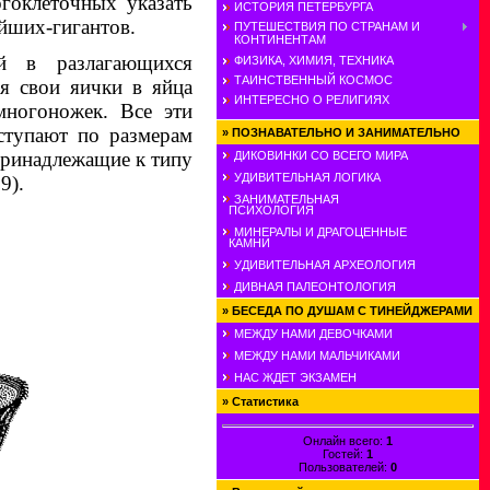
гоклеточных указать
ИСТОРИЯ ПЕТЕРБУРГА
ейших-гигантов.
ПУТЕШЕСТВИЯ ПО СТРАНАМ И
КОНТИНЕНТАМ
й в разлагающихся
ФИЗИКА, ХИМИЯ, ТЕХНИКА
ТАИНСТВЕННЫЙ КОСМОС
я свои яички в яйца
ИНТЕРЕСНО О РЕЛИГИЯХ
многоножек. Все эти
ступают по размерам
»
ПОЗНАВАТЕЛЬНО И ЗАНИМАТЕЛЬНО
принадлежащие к типу
ДИКОВИНКИ СО ВСЕГО МИРА
УДИВИТЕЛЬНАЯ ЛОГИКА
9).
ЗАНИМАТЕЛЬНАЯ
ПСИХОЛОГИЯ
МИНЕРАЛЫ И ДРАГОЦЕННЫЕ
КАМНИ
УДИВИТЕЛЬНАЯ АРХЕОЛОГИЯ
ДИВНАЯ ПАЛЕОНТОЛОГИЯ
»
БЕСЕДА ПО ДУШАМ С ТИНЕЙДЖЕРАМИ
МЕЖДУ НАМИ ДЕВОЧКАМИ
МЕЖДУ НАМИ МАЛЬЧИКАМИ
НАС ЖДЕТ ЭКЗАМЕН
»
Статистика
Онлайн всего:
1
Гостей:
1
Пользователей:
0