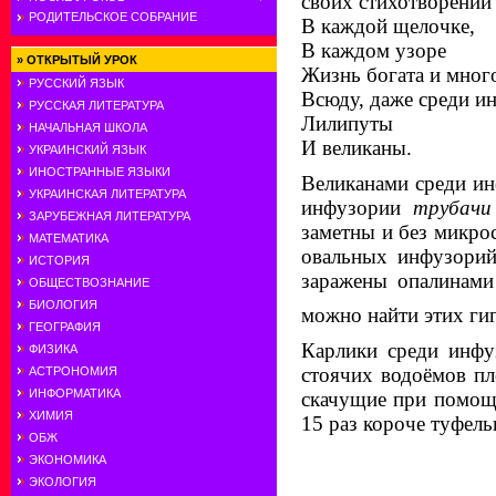
своих стихотворений
РОДИТЕЛЬСКОЕ СОБРАНИЕ
В каждой щелочке,
В каждом узоре
»
ОТКРЫТЫЙ УРОК
Жизнь богата и мног
РУССКИЙ ЯЗЫК
Всюду, даже среди 
РУССКАЯ ЛИТЕРАТУРА
Лилипуты
НАЧАЛЬНАЯ ШКОЛА
И великаны.
УКРАИНСКИЙ ЯЗЫК
ИНОСТРАННЫЕ ЯЗЫКИ
Великанами среди ин
УКРАИНСКАЯ ЛИТЕРАТУРА
инфузории
трубачи
ЗАРУБЕЖНАЯ ЛИТЕРАТУРА
заметны и без микрос
МАТЕМАТИКА
овальных инфузор
ИСТОРИЯ
заражены опалинами
ОБЩЕСТВОЗНАНИЕ
БИОЛОГИЯ
можно найти этих ги
ГЕОГРАФИЯ
Карлики среди инфу
ФИЗИКА
стоячих водоёмов п
АСТРОНОМИЯ
ИНФОРМАТИКА
скачущие при помощ
ХИМИЯ
15 раз короче туфель
ОБЖ
ЭКОНОМИКА
ЭКОЛОГИЯ