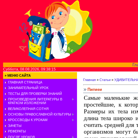
Гл
Суббота, 08.08.2026, 09:38:15
»
МЕНЮ САЙТА
Главная
»
Статьи
»
УДИВИТЕЛЬН
ГЛАВНАЯ СТРАНИЦА
ЗАНИМАТЕЛЬНЫЙ УРОК
Пигмеи
ТЕСТЫ ДЛЯ ПРОВЕРКИ ЗНАНИЙ
Самые маленькие ж
ПРОИЗВЕДЕНИЯ ЛИТЕРАТУРЫ В
КРАТКОМ ИЗЛОЖЕНИИ
простейшие, к кото
ВЕЛИКОЛЕПНАЯ СОТНЯ
Размеры их тела из
ОСНОВЫ ПРАВОСЛАВНОЙ КУЛЬТУРЫ
длина тела широко 
КРОССВОДЫ К УРОКАМ
считать средней для 
ЗАЧЕТЫ
организмов могут б
РЕФЕРАТЫ
ПОСЛЕ УРОКОВ