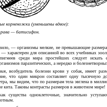
ые корненожки (уменьшены вдвое):
права — батисифон.
авило, — организмы мелкие, не превышающие размера
 — характерен для описанной во всех учебниках зоо
пигмеев среди мира простейших следует искать с
рганизмов паразитических, а нередко и болезнетворны
зия
, возбудитель болезни крови у собак, имеет раз
ие, что один микрон составляет одну тысячную д
ра, мы видим, что по размерам тела эвглена в миллио
е кита. Таковы контрасты размеров в животном мире!
как существа одноклеточные, значительно уступа
отным.