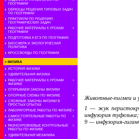
ГЕОГРАФИИ
ОБРАЗЦЫ РЕШЕНИЯ ТИПОВЫХ ЗАДАЧ
ПО ГЕОГРАФИИ
ПРАКТИКУМ ПО РЕШЕНИЮ
ГЕОГРАФИЧЕСКИХ ЗАДАЧ
РАБОЧИЕ МАТЕРИАЛЫ К УРОКАМ
ГЕОГРАФИИ
ПОДГОТОВКА К ЕГЭ ПО ГЕОГРАФИИ
БИОСФЕРА И ЭКОЛОГИЧЕСКАЯ
ПОЛИТИКА
КРОССВОРДЫ ПО ГЕОГРАФИИ
»
ФИЗИКА
ИСТОРИЯ ФИЗИКИ
УДИВИТЕЛЬНАЯ ФИЗИКА
РАБОЧИЕ МАТЕРИАЛЫ К УРОКАМ
ФИЗИКИ
ОТКРЫВАЕМ ЗАКОНЫ ФИЗИКИ
ОПОРНЫЕ СХЕМЫ ПО ФИЗИКЕ
Животные-пигмеи и у
СЛОЖНЫЕ ЗАКОНЫ ФИЗИКИ В
ПРОСТЫХ ОПЫТАХ
1 — жук перистокр
ЛАБОРАТОРНЫЕ РАБОТЫ ПО ФИЗИКЕ
инфузория туфелька;
САМОСТОЯТЕЛЬНЫЕ РАБОТЫ ПО
ФИЗИКЕ
9 — инфузория-гиган
РАЗНОУРОВНЕВЫЕ КОНТРОЛЬНЫЕ
РАБОТЫ ПО ФИЗИКЕ
УДИВИТЕЛЬНАЯ МЕХАНИКА