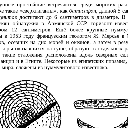
упные простейшие встречаются среди морских рак
же такие «сверхгиганты», как
батисифон
, длиной 5 с
мулитов
достигают до 6 сантиметров в диаметре. В 
екян обнаружил в Армянской ССР горизонт извест
ром 12 сантиметров. Ещё более крупные нумму
ны в 1953 году французским геологом Ж. Мерсье в
в, осевших на дно морей и океанов, а затем в рез
 коры оказавшихся на суше, образуют в отдельных 
такие отложения расположены вдоль северных ск
анции и в Египте. Некоторые из египетских пирамид,
 мира, сложены из нуммулитового известняка.