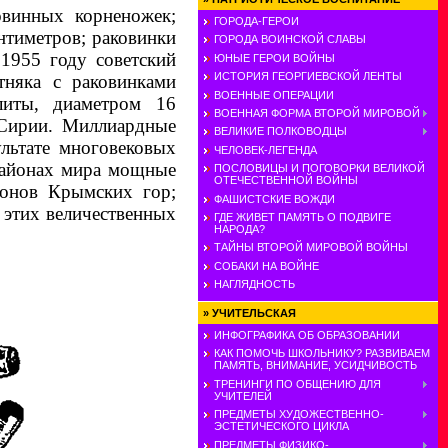
овинных корненожек;
ГОРОДА-ГЕРОИ
антиметров; раковинки
ГОРОДА ВОИНСКОЙ СЛАВЫ
1955 году советский
ЮНЫЕ ГЕРОИ ВОЙНЫ
ИСТОРИЯ ГЕОРГИЕВСКОЙ ЛЕНТЫ
няка с раковинками
ВОЕННЫЕ ОПЕРАЦИИ
литы, диаметром 16
ВОЕННАЯ ФОРМА ВТОРОЙ МИРОВОЙ
 Сирии. Миллиардные
ВЕЛИКИЕ ПОЛКОВОДЦЫ
ультате многовековых
ЧЕЛОВЕК-ЛЕГЕНДА
районах мира мощные
ПОСЛОВИЦЫ И ПОГОВОРКИ ВЕЛИКОЙ
ОТЕЧЕСТВЕННОЙ ВОЙНЫ
лонов Крымских гор;
ФАШИСТСКИЕ ВОЖДИ
 этих величественных
ГДЕ ЖИВЕТ ПАМЯТЬ О ПОДВИГЕ
НАРОДА?
ТАЙНЫ ВТОРОЙ МИРОВОЙ ВОЙНЫ
СОБАКИ НА ВОЙНЕ
НАГЛЯДНОСТЬ
»
УЧИТЕЛЬСКАЯ
ИНФОГРАФИКА ОБ ОБРАЗОВАНИИ
КАК ПОМОЧЬ ШКОЛЬНИКУ? РАЗВИВАЕМ
ПАМЯТЬ, ВНИМАНИЕ, УСИДЧИВОСТЬ
ТРЕНИНГИ ПО ОБЩЕНИЮ ДЛЯ
УЧИТЕЛЕЙ
ПРЕДМЕТЫ ХУДОЖЕСТВЕННО-
ЭСТЕТИЧЕСКОГО ЦИКЛА
ПРЕДМЕТЫ ФИЗИКО-