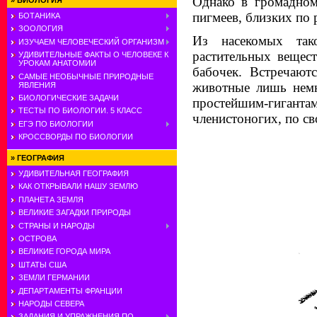
Однако в громадном
»
БИОЛОГИЯ
пигмеев, близких по 
БОТАНИКА
ЗООЛОГИЯ
Из насекомых так
ИЗУЧАЕМ ЧЕЛОВЕЧЕСКИЙ ОРГАНИЗМ
растительных вещес
УДИВИТЕЛЬНЫЕ ФАКТЫ О ЧЕЛОВЕКЕ К
УРОКАМ АНАТОМИИ
бабочек. Встречают
САМЫЕ НЕОБЫЧНЫЕ ПРИРОДНЫЕ
животные лишь немн
ЯВЛЕНИЯ
БИОЛОГИЧЕСКИЕ ЗАДАЧИ
простейшим-гигантам
ТЕСТЫ ПО БИОЛОГИИ. 5 КЛАСС
членистоногих, по св
ЕГЭ ПО БИОЛОГИИ
КРОССВОРДЫ ПО БИОЛОГИИ
»
ГЕОГРАФИЯ
УДИВИТЕЛЬНАЯ ГЕОГРАФИЯ
КАК ОТКРЫВАЛИ НАШУ ЗЕМЛЮ
ПЛАНЕТА ЗЕМЛЯ
ВЕЛИКИЕ ЗАГАДКИ ПРИРОДЫ
СТРАНЫ И НАРОДЫ
ОСТРОВА
ВЕЛИКИЕ ГОРОДА МИРА
ШТАТЫ США
ЗЕМЛИ ГЕРМАНИИ
ДЕПАРТАМЕНТЫ ФРАНЦИИ
НАРОДЫ СЕВЕРА
ЗАДАНИЯ И УПРАЖНЕНИЯ ПО