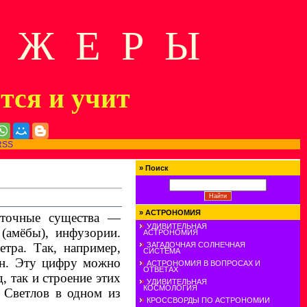
Д Ж Е Р Ы
ится и учит
RSS
»
Поиск
»
АСТРОНОМИЯ
еточные существа —
УДИВИТЕЛЬНАЯ
(амёбы), инфузории.
АСТРОНОМИЯ
тра. Так, например,
ЗАГАДОЧНАЯ СОЛНЕЧНАЯ
СИСТЕМА
он. Эту цифру можно
АСТРОНОМИЯ В ВОПРОСАХ И
ОТВЕТАХ
, так и строение этих
УДИВИТЕЛЬНАЯ
КОСМОЛОГИЯ
 Светлов в одном из
КРОССВОРДЫ ПО АСТРОНОМИИ