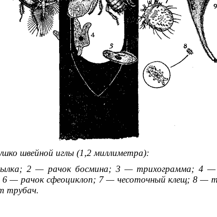
шко швейной иглы (1,2 миллиметра):
ылка; 2 — рачок босмина; 3 — трихограмма; 4 —
 6 — рачок сфеоциклоп; 7 — чесоточный клещ; 8 — 
т трубач.