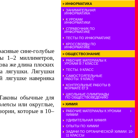
»
ИНФОРМАТИКА
ЗАНИМАТЕЛЬНАЯ
ИНФОРМАТИКА
К УРОКАМ
ИНФОРМАТИКИ
СПРАВОЧНИК ПО
ИНФОРМАТИКЕ
ТЕСТЫ ПО ИНФОРМАТИКЕ
КРОССВОРДЫ ПО
ИНФОРМАТИКЕ
расивые сине-голубые
»
ОБЩЕСТВОЗНАНИЕ
ны 1–2 миллиметров,
РАБОЧИЕ МАТЕРИАЛЫ К
кова же длина плоских
УРОКАМ В 7 КЛАССЕ
ТЕСТЫ. 9 КЛАСС
ка лягушки. Лягушки
САМОСТОЯТЕЛЬНЫЕ
й лягушке наверняка
РАБОТЫ. 9 КЛАСС
КОНТРОЛЬНЫЕ РАБОТЫ В
ФОРМАТЕ ЕГЭ
ШКОЛЬНЫЕ ОЛИМПИАДЫ
 Таковы обычные для
ПО ОБЩЕСТВОВЕДЕНИЮ
олепсы
или округлые,
»
ХИМИЯ
зории, которые в 10–
РАБОЧИЕ МАТЕРИАЛЫ К УРОКАМ
ХИМИИ
УДИВИТЕЛЬНАЯ ХИМИЯ
ОПЫТЫ ПО ХИМИИ
ЗАДАЧИ ПО ОРГАНИЧЕСКОЙ ХИМИИ. 10-
11 КЛАССЫ