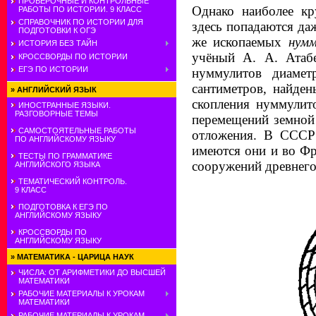
ПРОВЕРОЧНЫЕ И КОНТРОЛЬНЫЕ
Однако наиболее кр
РАБОТЫ ПО ИСТОРИИ. 9 КЛАСС
СПРАВОЧНИК ПО ИСТОРИИ ДЛЯ
здесь попадаются да
ПОДГОТОВКИ К ОГЭ
же ископаемых
нум
ИСТОРИЯ БЕЗ ТАЙН
учёный А. А. Атаб
КРОССВОРДЫ ПО ИСТОРИИ
ЕГЭ ПО ИСТОРИИ
нуммулитов диамет
сантиметров, найде
»
АНГЛИЙСКИЙ ЯЗЫК
скопления нуммулито
ИНОСТРАННЫЕ ЯЗЫКИ.
РАЗГОВОРНЫЕ ТЕМЫ
перемещений земной
САМОСТОЯТЕЛЬНЫЕ РАБОТЫ
отложения. В СССР 
ПО АНГЛИЙСКОМУ ЯЗЫКУ
имеются они и во Фр
ТЕСТЫ ПО ГРАММАТИКЕ
сооружений древнего
АНГЛИЙСКОГО ЯЗЫКА
ТЕМАТИЧЕСКИЙ КОНТРОЛЬ.
9 КЛАСС
ПОДГОТОВКА К ЕГЭ ПО
АНГЛИЙСКОМУ ЯЗЫКУ
КРОССВОРДЫ ПО
АНГЛИЙСКОМУ ЯЗЫКУ
»
МАТЕМАТИКА - ЦАРИЦА НАУК
ЧИСЛА: ОТ АРИФМЕТИКИ ДО ВЫСШЕЙ
МАТЕМАТИКИ
РАБОЧИЕ МАТЕРИАЛЫ К УРОКАМ
МАТЕМАТИКИ
РАБОЧИЕ МАТЕРИАЛЫ К УРОКАМ