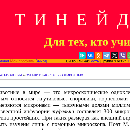
Т И Н Е Й 
Для тех, кто уч
авная
Мой профиль
Выход
Вы вошли как
Гость
| Группа "
Гости
" |
АЯ БИОЛОГИЯ
»
ОЧЕРКИ И РАССКАЗЫ О ЖИВОТНЫХ
ивотные в мире — это микроскопические однокл
рым относятся жгутиковые, споровики, корненожки 
меряются микронами — тысячными долями миллиме
известной инфузории-
туфельки
составляет 300 микр
типа простейших. При таких размерах как внешний вид
ыть изучены лишь с помощью микроскопа. Поэт М.