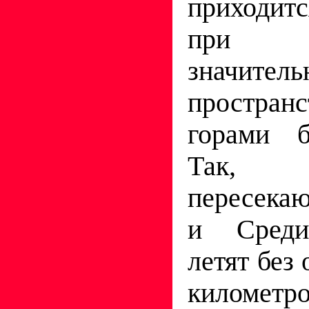
приходитс
при п
значитель
пространс
горами б
Так,
пересека
и Среди
летят без
километ