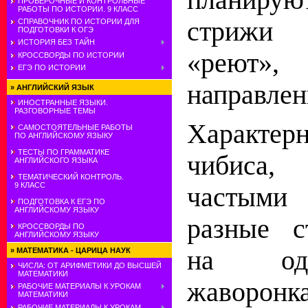
планирую
ПРОВЕРОЧНЫЕ И КОНТРОЛЬНЫЕ
РАБОТЫ ПО ИСТОРИИ. 9 КЛАСС
стрижи
СПРАВОЧНИК ПО ИСТОРИИ ДЛЯ
ПОДГОТОВКИ К ОГЭ
ИСТОРИЯ БЕЗ ТАЙН
«реют»,
КРОССВОРДЫ ПО ИСТОРИИ
ЕГЭ ПО ИСТОРИИ
направлен
»
АНГЛИЙСКИЙ ЯЗЫК
ИНОСТРАННЫЕ ЯЗЫКИ.
РАЗГОВОРНЫЕ ТЕМЫ
Характ
САМОСТОЯТЕЛЬНЫЕ РАБОТЫ
ПО АНГЛИЙСКОМУ ЯЗЫКУ
ТЕСТЫ ПО ГРАММАТИКЕ
чибиса,
АНГЛИЙСКОГО ЯЗЫКА
ТЕМАТИЧЕСКИЙ КОНТРОЛЬ.
9 КЛАСС
частыми
ПОДГОТОВКА К ЕГЭ ПО
АНГЛИЙСКОМУ ЯЗЫКУ
разные с
КРОССВОРДЫ ПО
АНГЛИЙСКОМУ ЯЗЫКУ
на од
»
МАТЕМАТИКА - ЦАРИЦА НАУК
ЧИСЛА: ОТ АРИФМЕТИКИ ДО ВЫСШЕЙ
МАТЕМАТИКИ
жаворонка
РАБОЧИЕ МАТЕРИАЛЫ К УРОКАМ
МАТЕМАТИКИ
РАБОЧИЕ МАТЕРИАЛЫ К УРОКАМ