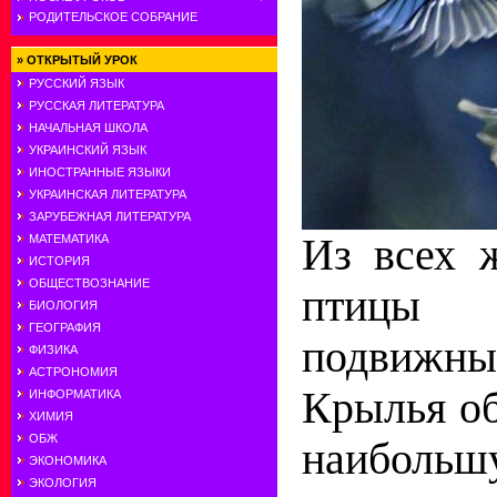
РОДИТЕЛЬСКОЕ СОБРАНИЕ
»
ОТКРЫТЫЙ УРОК
РУССКИЙ ЯЗЫК
РУССКАЯ ЛИТЕРАТУРА
НАЧАЛЬНАЯ ШКОЛА
УКРАИНСКИЙ ЯЗЫК
ИНОСТРАННЫЕ ЯЗЫКИ
УКРАИНСКАЯ ЛИТЕРАТУРА
ЗАРУБЕЖНАЯ ЛИТЕРАТУРА
Из всех 
МАТЕМАТИКА
ИСТОРИЯ
ОБЩЕСТВОЗНАНИЕ
птицы
БИОЛОГИЯ
ГЕОГРАФИЯ
подвижны
ФИЗИКА
АСТРОНОМИЯ
Крылья о
ИНФОРМАТИКА
ХИМИЯ
ОБЖ
наибол
ЭКОНОМИКА
ЭКОЛОГИЯ