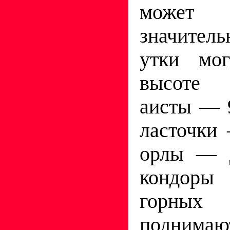
может 
значител
утки мог
высоте 
аисты — 
ласточки
орлы — д
кондор
горных
поднимаю