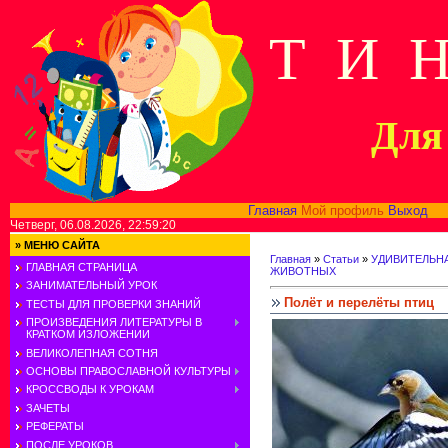
Т И 
Для 
Главная
Мой профиль
Выход
В
Четверг, 06.08.2026, 22:59:20
»
МЕНЮ САЙТА
Главная
»
Статьи
»
УДИВИТЕЛЬН
ГЛАВНАЯ СТРАНИЦА
ЖИВОТНЫХ
ЗАНИМАТЕЛЬНЫЙ УРОК
Полёт и перелёты птиц
ТЕСТЫ ДЛЯ ПРОВЕРКИ ЗНАНИЙ
ПРОИЗВЕДЕНИЯ ЛИТЕРАТУРЫ В
КРАТКОМ ИЗЛОЖЕНИИ
ВЕЛИКОЛЕПНАЯ СОТНЯ
ОСНОВЫ ПРАВОСЛАВНОЙ КУЛЬТУРЫ
КРОССВОДЫ К УРОКАМ
ЗАЧЕТЫ
РЕФЕРАТЫ
ПОСЛЕ УРОКОВ