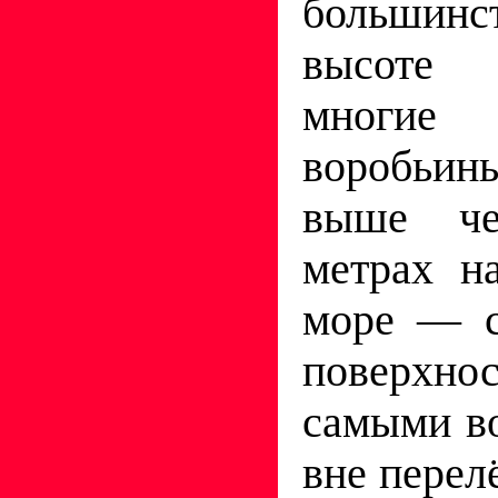
большин
высоте 
многи
воробьи
выше ч
метрах н
море — с
поверхно
самыми в
вне перел