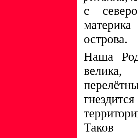
с северо
материка
острова.
Наша Род
велика,
перелё
гнездитс
террито
Таков