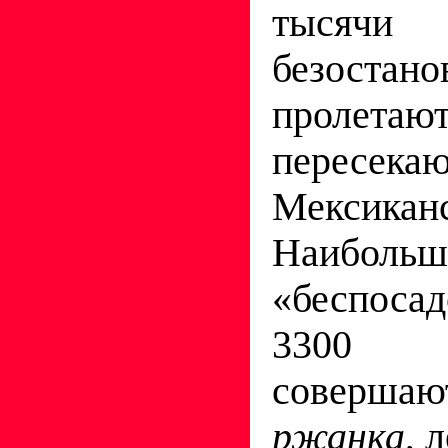
тысячи
безостано
пролет
пересека
Мексика
Наибольш
«беспоса
3300 к
соверша
ржанка
, 