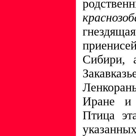
родстве
красноз
гнезд
приенисе
Сибири, 
Закав
Ленкоран
Иране и 
Птица эт
указанн