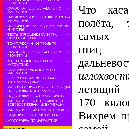
ГЕОМЕТРИИ
Что каса
САМОСТОЯТЕЛЬНЫЕ РАБОТЫ ПО
МАТЕМАТИКЕ
ПРОМЕЖУТОЧНОЕ ТЕСТИРОВАНИЕ ПО
полёта,
МАТЕМАТИКЕ
ПОЭТИЧЕСКИЙ КАЛЕЙДОСКОП "ЧИСЛА
И ФИГУРЫ"
самых б
ТЕСТЫ ДЛЯ ОЦЕНКИ КАЧЕСТВА
ОБУЧЕНИЯ ПО АЛГЕБРЕ
ТЕМАТИЧЕСКИЙ КОНТРОЛЬ ПО
птиц 
ГЕОМЕТРИИ
САМОСТОЯТЕЛЬНЫЕ РАБОТЫ ПО
ГЕОМЕТРИИ
дальнево
КОНТРОЛЬНЫЕ РАБОТЫ ПО
МАТЕМАТИКЕ
СКАЗОЧНЫЕ ОЛИМПИАДЫ ПО
иглохво
МАТЕМАТИКЕ
ГИА ПО МАТЕМАТИКЕ В 9 КЛАССЕ.
ТИПОВЫЕ ЗАДАНИЯ
летящий 
УЧЕБНО-ТРЕНИРОВОЧНЫЕ ТЕСТЫ ДЛЯ
ПОДГОТОВКИ К ОГЭ. 9 КЛАСС
ПОДГОТОВКА К ЕГЭ ПО МАТЕМАТИКЕ
170 кило
МАТЕМАТИЧЕСКАЯ СОСТАВЛЯЮЩАЯ
ВСЕХ ДОСТИЖЕНИЙ ЦИВИЛИЗАЦИИ
МАТЕМАТИЧЕСКИЙ КРУЖОК В ШКОЛЕ
Вихрем п
ЗАДАЧКИ ОТ ГРИГОРИЯ ОСТЕРА
КРОССВОРДЫ ПО МАТЕМАТИКЕ
самой 