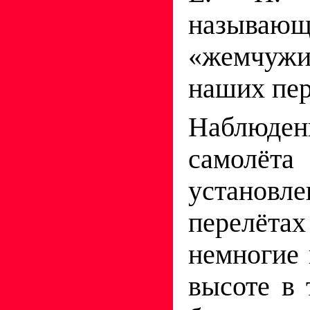
назыв
«жемчуж
наших пер
Наблю
самол
установл
перел
немногие 
высоте в 