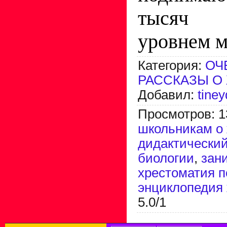
тысяч 
уровнем м
Категория
:
ОЧ
РАССКАЗЫ О
Добавил
:
tine
Просмотров
:
1
школьникам о
дидактический
биологии
,
зан
хрестоматия п
энциклопедия
5.0
/
1