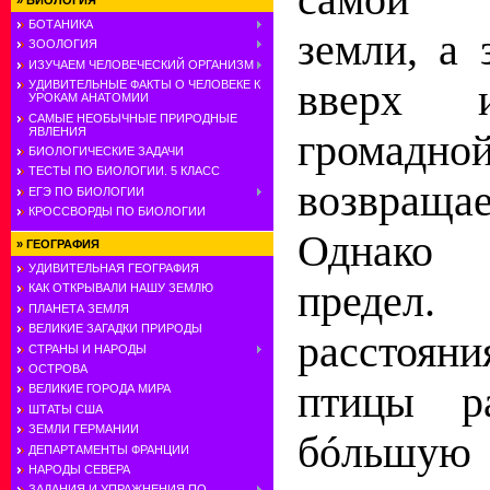
»
БИОЛОГИЯ
БОТАНИКА
земли, а 
ЗООЛОГИЯ
ИЗУЧАЕМ ЧЕЛОВЕЧЕСКИЙ ОРГАНИЗМ
вверх 
УДИВИТЕЛЬНЫЕ ФАКТЫ О ЧЕЛОВЕКЕ К
УРОКАМ АНАТОМИИ
САМЫЕ НЕОБЫЧНЫЕ ПРИРОДНЫЕ
ЯВЛЕНИЯ
громадн
БИОЛОГИЧЕСКИЕ ЗАДАЧИ
ТЕСТЫ ПО БИОЛОГИИ. 5 КЛАСС
возвраща
ЕГЭ ПО БИОЛОГИИ
КРОССВОРДЫ ПО БИОЛОГИИ
Однако
»
ГЕОГРАФИЯ
УДИВИТЕЛЬНАЯ ГЕОГРАФИЯ
предел.
КАК ОТКРЫВАЛИ НАШУ ЗЕМЛЮ
ПЛАНЕТА ЗЕМЛЯ
ВЕЛИКИЕ ЗАГАДКИ ПРИРОДЫ
расстоян
СТРАНЫ И НАРОДЫ
ОСТРОВА
птицы р
ВЕЛИКИЕ ГОРОДА МИРА
ШТАТЫ США
ЗЕМЛИ ГЕРМАНИИ
бóльшую 
ДЕПАРТАМЕНТЫ ФРАНЦИИ
НАРОДЫ СЕВЕРА
ЗАДАНИЯ И УПРАЖНЕНИЯ ПО