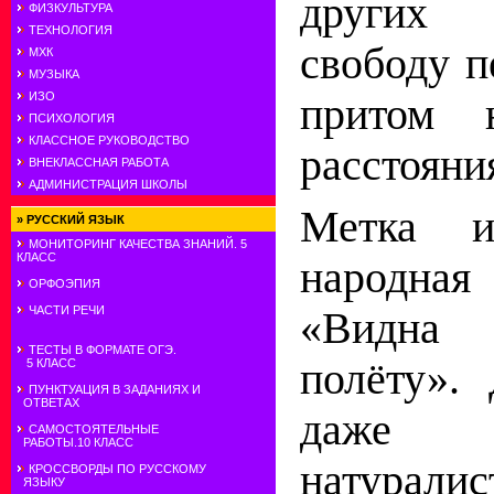
других
ФИЗКУЛЬТУРА
ТЕХНОЛОГИЯ
свободу п
МХК
МУЗЫКА
ИЗО
притом 
ПСИХОЛОГИЯ
КЛАССНОЕ РУКОВОДСТВО
расстояни
ВНЕКЛАССНАЯ РАБОТА
АДМИНИСТРАЦИЯ ШКОЛЫ
Метка и
»
РУССКИЙ ЯЗЫК
МОНИТОРИНГ КАЧЕСТВА ЗНАНИЙ. 5
КЛАСС
народна
ОРФОЭПИЯ
ЧАСТИ РЕЧИ
«Видна
ТЕСТЫ В ФОРМАТЕ ОГЭ.
полёту». 
5 КЛАСС
ПУНКТУАЦИЯ В ЗАДАНИЯХ И
ОТВЕТАХ
даже м
САМОСТОЯТЕЛЬНЫЕ
РАБОТЫ.10 КЛАСС
натура
КРОССВОРДЫ ПО РУССКОМУ
ЯЗЫКУ