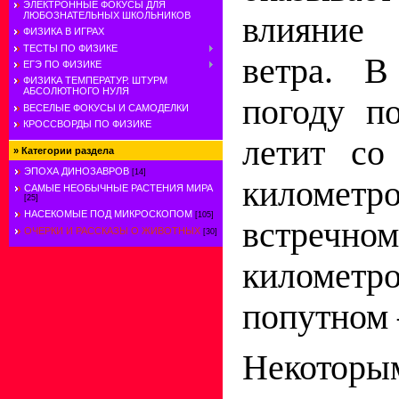
ЭЛЕКТРОННЫЕ ФОКУСЫ ДЛЯ
ЛЮБОЗНАТЕЛЬНЫХ ШКОЛЬНИКОВ
влияние
ФИЗИКА В ИГРАХ
ТЕСТЫ ПО ФИЗИКЕ
ветра. В
ЕГЭ ПО ФИЗИКЕ
ФИЗИКА ТЕМПЕРАТУР. ШТУРМ
АБСОЛЮТНОГО НУЛЯ
погоду п
ВЕСЕЛЫЕ ФОКУСЫ И САМОДЕЛКИ
КРОССВОРДЫ ПО ФИЗИКЕ
летит со
»
Категории раздела
ЭПОХА ДИНОЗАВРОВ
[14]
километр
САМЫЕ НЕОБЫЧНЫЕ РАСТЕНИЯ МИРА
[25]
НАСЕКОМЫЕ ПОД МИКРОСКОПОМ
[105]
встречно
ОЧЕРКИ И РАССКАЗЫ О ЖИВОТНЫХ
[30]
киломе
попутном 
Некото