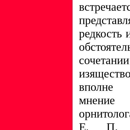
встречае
представ
редкость 
обстоя
сочетани
изящес
вполне 
мнение 
орнитолог
Е. П. С