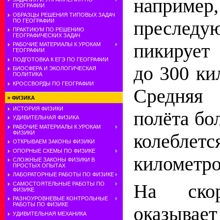
наприме
ГЕОГРАФИИ
ОБРАЗЦЫ РЕШЕНИЯ ТИПОВЫХ ЗАДАЧ
преследу
ПО ГЕОГРАФИИ
ПРАКТИКУМ ПО РЕШЕНИЮ
ГЕОГРАФИЧЕСКИХ ЗАДАЧ
пикирует
РАБОЧИЕ МАТЕРИАЛЫ К УРОКАМ
ГЕОГРАФИИ
ПОДГОТОВКА К ЕГЭ ПО ГЕОГРАФИИ
до 300 ки
БИОСФЕРА И ЭКОЛОГИЧЕСКАЯ
ПОЛИТИКА
КРОССВОРДЫ ПО ГЕОГРАФИИ
Средняя
»
ФИЗИКА
ИСТОРИЯ ФИЗИКИ
полёта бо
УДИВИТЕЛЬНАЯ ФИЗИКА
РАБОЧИЕ МАТЕРИАЛЫ К УРОКАМ
ФИЗИКИ
колеблет
ОТКРЫВАЕМ ЗАКОНЫ ФИЗИКИ
ОПОРНЫЕ СХЕМЫ ПО ФИЗИКЕ
километро
СЛОЖНЫЕ ЗАКОНЫ ФИЗИКИ В
ПРОСТЫХ ОПЫТАХ
ЛАБОРАТОРНЫЕ РАБОТЫ ПО ФИЗИКЕ
САМОСТОЯТЕЛЬНЫЕ РАБОТЫ ПО
На скор
ФИЗИКЕ
РАЗНОУРОВНЕВЫЕ КОНТРОЛЬНЫЕ
РАБОТЫ ПО ФИЗИКЕ
оказыва
УДИВИТЕЛЬНАЯ МЕХАНИКА