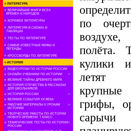
»
ЛИТЕРАТУРА
определи
ВЕЛИЧАЙШИЕ КНИГИ ВСЕХ
ВРЕМЕН И НАРОДОВ
по очер
КОРИФЕИ ЛИТЕРАТУРЫ
ЛИТЕРАТУРА В СХЕМАХ И
ТАБЛИЦАХ
воздухе,
ТЕСТЫ ПО ЛИТЕРАТУРЕ
САМЫЕ ИЗВЕСТНЫЕ МИФЫ И
полёта. 
ЛЕГЕНДЫ
КРОССВОРДЫ ПО ЛИТЕРАТУРЕ
кулики и
»
ИСТОРИЯ
ВИДЕОУРОКИ ПО ИСТОРИИ РОССИИ
летят п
ОНЛАЙН-УЧЕБНИКИ ПО ИСТОРИИ
ВЕЛИКИЕ ТАЙНЫ ДРЕВНЕГО МИРА
ИСТОРИЯ ОТЕЧЕСТВА В РАССКАЗАХ
крупны
ДЛЯ ШКОЛЬНИКОВ
ИСТОРИЯ РОССИИ
ВЕЛИКИЕ СОБЫТИЯ ХХ ВЕКА
грифы, о
РАБОЧИЕ МАТЕРИАЛЫ К УРОКАМ
ИСТОРИИ
сарыч
ТВОРЧЕСКИЕ РАБОТЫ ПО ИСТОРИИ
НОВОГО ВРЕМЕНИ. 7 КЛАСС
ТЕМАТИЧЕСКИЕ ТЕСТЫ ПО ИСТОРИИ
РОССИИ