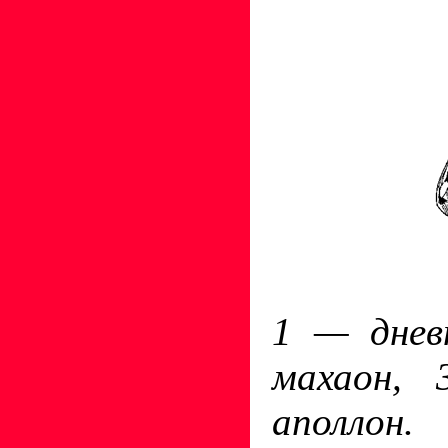
1 — днев
махаон,
аполлон.