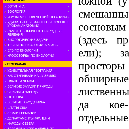
южной (у
»
БИОЛОГИЯ
БОТАНИКА
смешанн
ЗООЛОГИЯ
ИЗУЧАЕМ ЧЕЛОВЕЧЕСКИЙ ОРГАНИЗМ
сосновым
УДИВИТЕЛЬНЫЕ ФАКТЫ О ЧЕЛОВЕКЕ К
УРОКАМ АНАТОМИИ
САМЫЕ НЕОБЫЧНЫЕ ПРИРОДНЫЕ
ЯВЛЕНИЯ
(здесь п
БИОЛОГИЧЕСКИЕ ЗАДАЧИ
ТЕСТЫ ПО БИОЛОГИИ. 5 КЛАСС
ели); з
ЕГЭ ПО БИОЛОГИИ
КРОССВОРДЫ ПО БИОЛОГИИ
простор
»
ГЕОГРАФИЯ
УДИВИТЕЛЬНАЯ ГЕОГРАФИЯ
обширны
КАК ОТКРЫВАЛИ НАШУ ЗЕМЛЮ
ПЛАНЕТА ЗЕМЛЯ
ВЕЛИКИЕ ЗАГАДКИ ПРИРОДЫ
лиственны
СТРАНЫ И НАРОДЫ
ОСТРОВА
да кое-
ВЕЛИКИЕ ГОРОДА МИРА
ШТАТЫ США
отдельные
ЗЕМЛИ ГЕРМАНИИ
ДЕПАРТАМЕНТЫ ФРАНЦИИ
НАРОДЫ СЕВЕРА
ЗАДАНИЯ И УПРАЖНЕНИЯ ПО