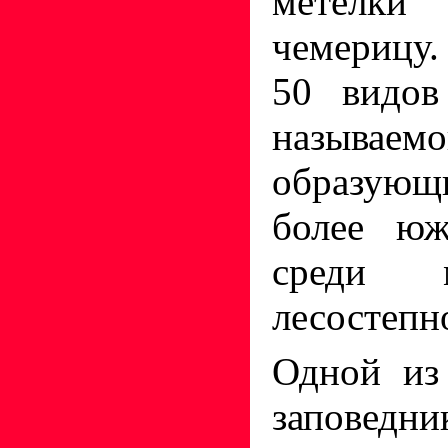
метёлки
чемерицу
50 видов
называе
образующ
более юж
среди 
лесостепн
Одной из
заповедн