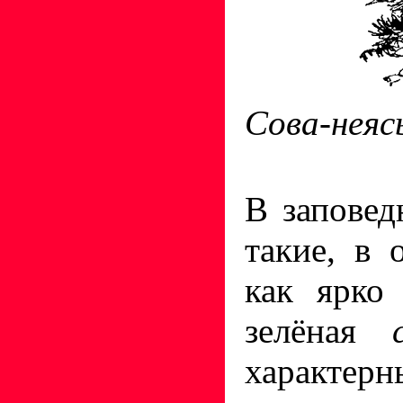
Сова-неяс
В заповед
такие, в
как ярко 
зелёная
характе