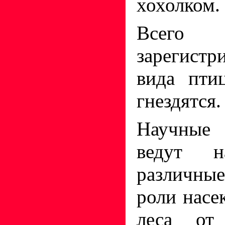
хохолком.
Всего
зарегист
вида пти
гнездятся.
Научные 
ведут н
различн
роли насе
леса от 