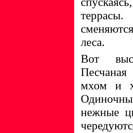
спускаясь
террас
сменяютс
леса.
Вот выс
Песчаная
мхом и х
Одиночны
нежные ц
череду