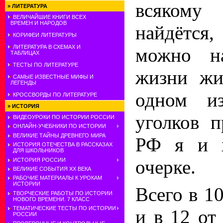
всякому
»
ЛИТЕРАТУРА
ВЕЛИЧАЙШИЕ КНИГИ ВСЕХ
ВРЕМЕН И НАРОДОВ
найдётся
КОРИФЕИ ЛИТЕРАТУРЫ
ЛИТЕРАТУРА В СХЕМАХ И
можно н
ТАБЛИЦАХ
ТЕСТЫ ПО ЛИТЕРАТУРЕ
жизни жи
САМЫЕ ИЗВЕСТНЫЕ МИФЫ И
ЛЕГЕНДЫ
одном из
КРОССВОРДЫ ПО ЛИТЕРАТУРЕ
»
ИСТОРИЯ
уголков 
ВИДЕОУРОКИ ПО ИСТОРИИ РОССИИ
ОНЛАЙН-УЧЕБНИКИ ПО ИСТОРИИ
ВЕЛИКИЕ ТАЙНЫ ДРЕВНЕГО МИРА
РФ я и х
ИСТОРИЯ ОТЕЧЕСТВА В РАССКАЗАХ
ДЛЯ ШКОЛЬНИКОВ
очерке.
ИСТОРИЯ РОССИИ
ВЕЛИКИЕ СОБЫТИЯ ХХ ВЕКА
РАБОЧИЕ МАТЕРИАЛЫ К УРОКАМ
ИСТОРИИ
Всего в 1
ТВОРЧЕСКИЕ РАБОТЫ ПО ИСТОРИИ
НОВОГО ВРЕМЕНИ. 7 КЛАСС
ТЕМАТИЧЕСКИЕ ТЕСТЫ ПО ИСТОРИИ
и в 12 от
РОССИИ