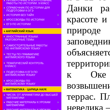
ПРОВЕРОЧНЫЕ И КОНТРОЛЬНЫЕ
РАБОТЫ ПО ИСТОРИИ. 9 КЛАСС
Данки ра
СПРАВОЧНИК ПО ИСТОРИИ ДЛЯ
ПОДГОТОВКИ К ОГЭ
ИСТОРИЯ БЕЗ ТАЙН
красоте и
КРОССВОРДЫ ПО ИСТОРИИ
ЕГЭ ПО ИСТОРИИ
природе
»
АНГЛИЙСКИЙ ЯЗЫК
ИНОСТРАННЫЕ ЯЗЫКИ.
заповед
РАЗГОВОРНЫЕ ТЕМЫ
САМОСТОЯТЕЛЬНЫЕ РАБОТЫ
ПО АНГЛИЙСКОМУ ЯЗЫКУ
объясняет
ТЕСТЫ ПО ГРАММАТИКЕ
АНГЛИЙСКОГО ЯЗЫКА
территори
ТЕМАТИЧЕСКИЙ КОНТРОЛЬ.
9 КЛАСС
к Оке 
ПОДГОТОВКА К ЕГЭ ПО
АНГЛИЙСКОМУ ЯЗЫКУ
КРОССВОРДЫ ПО
возвыше
АНГЛИЙСКОМУ ЯЗЫКУ
»
МАТЕМАТИКА - ЦАРИЦА НАУК
террас. П
ЧИСЛА: ОТ АРИФМЕТИКИ ДО ВЫСШЕЙ
МАТЕМАТИКИ
РАБОЧИЕ МАТЕРИАЛЫ К УРОКАМ
невелика 
МАТЕМАТИКИ
РАБОЧИЕ МАТЕРИАЛЫ К УРОКАМ