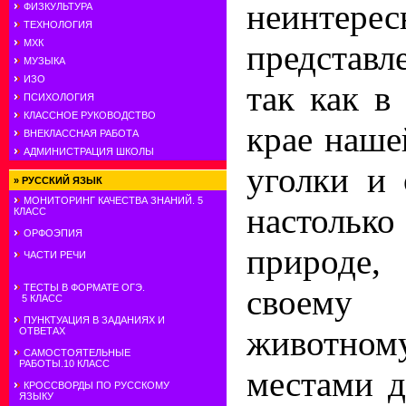
неинт
ФИЗКУЛЬТУРА
ТЕХНОЛОГИЯ
МХК
представл
МУЗЫКА
ИЗО
так как в
ПСИХОЛОГИЯ
КЛАССНОЕ РУКОВОДСТВО
крае наше
ВНЕКЛАССНАЯ РАБОТА
АДМИНИСТРАЦИЯ ШКОЛЫ
уголки и 
»
РУССКИЙ ЯЗЫК
МОНИТОРИНГ КАЧЕСТВА ЗНАНИЙ. 5
настольк
КЛАСС
ОРФОЭПИЯ
природе,
ЧАСТИ РЕЧИ
ТЕСТЫ В ФОРМАТЕ ОГЭ.
своему
5 КЛАСС
ПУНКТУАЦИЯ В ЗАДАНИЯХ И
животно
ОТВЕТАХ
САМОСТОЯТЕЛЬНЫЕ
РАБОТЫ.10 КЛАСС
местами д
КРОССВОРДЫ ПО РУССКОМУ
ЯЗЫКУ