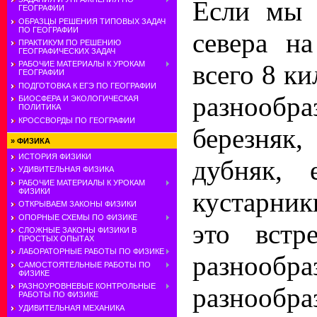
Если мы 
ГЕОГРАФИИ
ОБРАЗЦЫ РЕШЕНИЯ ТИПОВЫХ ЗАДАЧ
ПО ГЕОГРАФИИ
севера н
ПРАКТИКУМ ПО РЕШЕНИЮ
ГЕОГРАФИЧЕСКИХ ЗАДАЧ
всего 8 к
РАБОЧИЕ МАТЕРИАЛЫ К УРОКАМ
ГЕОГРАФИИ
ПОДГОТОВКА К ЕГЭ ПО ГЕОГРАФИИ
разнооб
БИОСФЕРА И ЭКОЛОГИЧЕСКАЯ
ПОЛИТИКА
КРОССВОРДЫ ПО ГЕОГРАФИИ
березняк
»
ФИЗИКА
ИСТОРИЯ ФИЗИКИ
дубняк, 
УДИВИТЕЛЬНАЯ ФИЗИКА
РАБОЧИЕ МАТЕРИАЛЫ К УРОКАМ
кустарник
ФИЗИКИ
ОТКРЫВАЕМ ЗАКОНЫ ФИЗИКИ
ОПОРНЫЕ СХЕМЫ ПО ФИЗИКЕ
это встр
СЛОЖНЫЕ ЗАКОНЫ ФИЗИКИ В
ПРОСТЫХ ОПЫТАХ
ЛАБОРАТОРНЫЕ РАБОТЫ ПО ФИЗИКЕ
разнообра
САМОСТОЯТЕЛЬНЫЕ РАБОТЫ ПО
ФИЗИКЕ
РАЗНОУРОВНЕВЫЕ КОНТРОЛЬНЫЕ
разнооб
РАБОТЫ ПО ФИЗИКЕ
УДИВИТЕЛЬНАЯ МЕХАНИКА