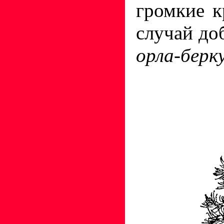
громкие 
случай до
орла-берк