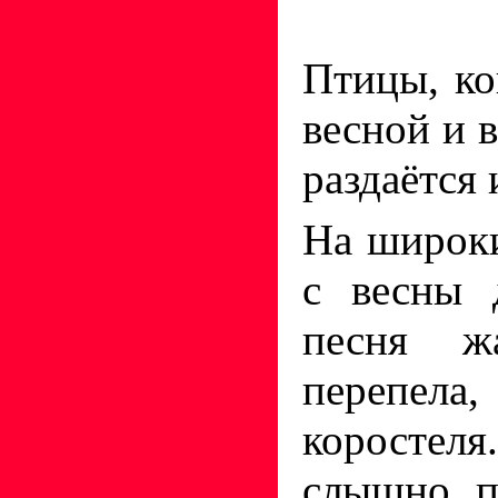
Птицы, ко
весной и в
раздаётся
На широк
с весны 
песня жа
перепела,
коростел
слышно пе