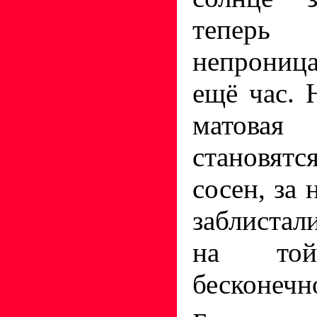
тепер
непрониц
ещё час. 
матовая
становят
сосен, за
заблистал
на той
бесконечн