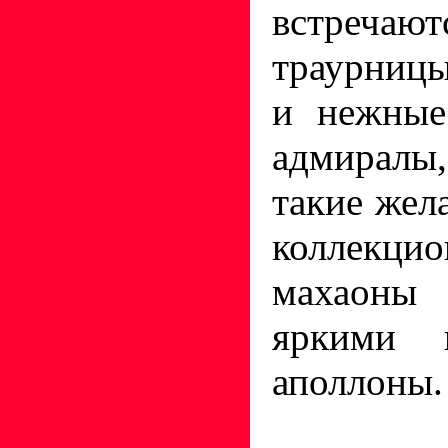
встречаю
траурницы
и нежные
адмиралы,
такие жел
коллекцио
махаоны
яркими 
аполлоны.