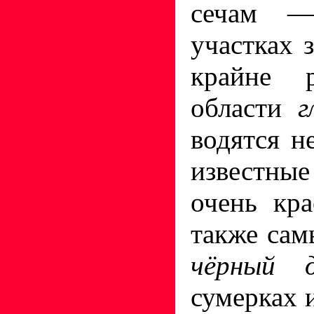
сечам
участках 
крайне 
области
г
водятся н
известны
очень кр
также сам
чёрный д
сумерках 