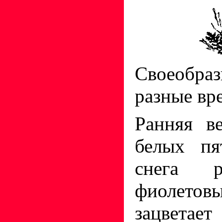
Своеобраз
разные вре
Ранняя в
белых пя
снега р
фиолето
зацветает