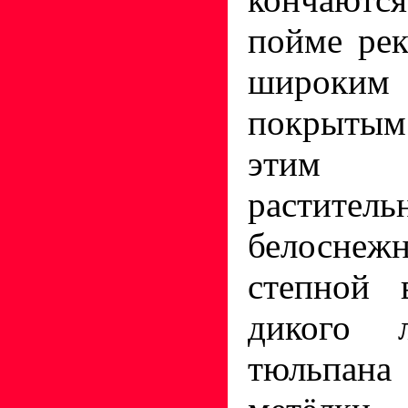
пойме ре
широким
покрытым 
этим 
раститель
белоснежн
степной 
дикого 
тюльпана