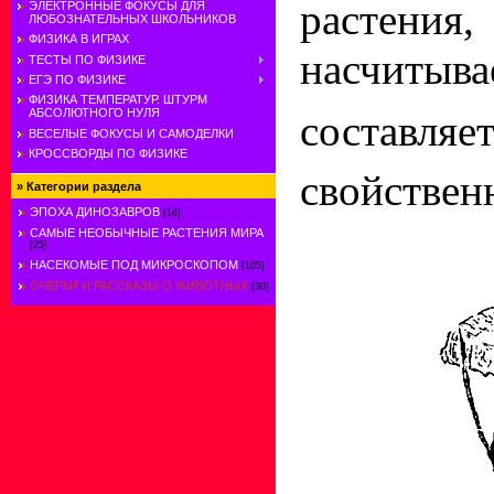
растения,
ЭЛЕКТРОННЫЕ ФОКУСЫ ДЛЯ
ЛЮБОЗНАТЕЛЬНЫХ ШКОЛЬНИКОВ
ФИЗИКА В ИГРАХ
насчитыва
ТЕСТЫ ПО ФИЗИКЕ
ЕГЭ ПО ФИЗИКЕ
ФИЗИКА ТЕМПЕРАТУР. ШТУРМ
АБСОЛЮТНОГО НУЛЯ
составл
ВЕСЕЛЫЕ ФОКУСЫ И САМОДЕЛКИ
КРОССВОРДЫ ПО ФИЗИКЕ
свойствен
»
Категории раздела
ЭПОХА ДИНОЗАВРОВ
[14]
САМЫЕ НЕОБЫЧНЫЕ РАСТЕНИЯ МИРА
[25]
НАСЕКОМЫЕ ПОД МИКРОСКОПОМ
[105]
ОЧЕРКИ И РАССКАЗЫ О ЖИВОТНЫХ
[30]