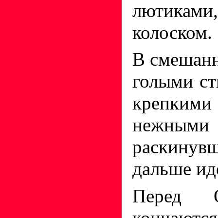
лютиками
колоском.
В смешанн
голыми ст
крепкими 
нежными
раскинув
дальше ид
Перед 
кончаются