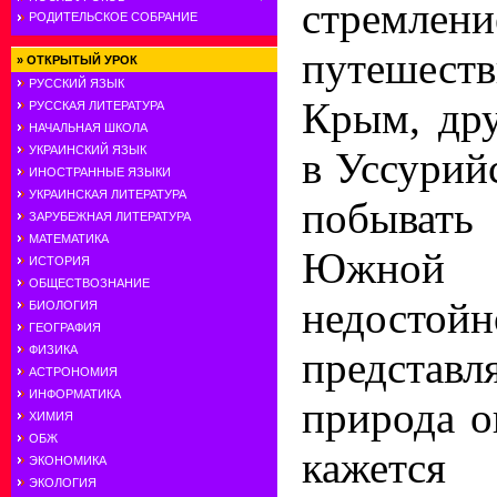
стрем
РОДИТЕЛЬСКОЕ СОБРАНИЕ
путешест
»
ОТКРЫТЫЙ УРОК
РУССКИЙ ЯЗЫК
Крым, дру
РУССКАЯ ЛИТЕРАТУРА
НАЧАЛЬНАЯ ШКОЛА
УКРАИНСКИЙ ЯЗЫК
в Уссурий
ИНОСТРАННЫЕ ЯЗЫКИ
УКРАИНСКАЯ ЛИТЕРАТУРА
побывать
ЗАРУБЕЖНАЯ ЛИТЕРАТУРА
МАТЕМАТИКА
Южной А
ИСТОРИЯ
ОБЩЕСТВОЗНАНИЕ
недос
БИОЛОГИЯ
ГЕОГРАФИЯ
ФИЗИКА
представл
АСТРОНОМИЯ
ИНФОРМАТИКА
природа о
ХИМИЯ
ОБЖ
кажется
ЭКОНОМИКА
ЭКОЛОГИЯ