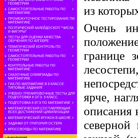
ГЕОМЕТРИИ
из которых
САМОСТОЯТЕЛЬНЫЕ РАБОТЫ ПО
МАТЕМАТИКЕ
ПРОМЕЖУТОЧНОЕ ТЕСТИРОВАНИЕ ПО
МАТЕМАТИКЕ
Очень ин
ПОЭТИЧЕСКИЙ КАЛЕЙДОСКОП "ЧИСЛА
И ФИГУРЫ"
положен
ТЕСТЫ ДЛЯ ОЦЕНКИ КАЧЕСТВА
ОБУЧЕНИЯ ПО АЛГЕБРЕ
ТЕМАТИЧЕСКИЙ КОНТРОЛЬ ПО
ГЕОМЕТРИИ
границе 
САМОСТОЯТЕЛЬНЫЕ РАБОТЫ ПО
ГЕОМЕТРИИ
лесостепи
КОНТРОЛЬНЫЕ РАБОТЫ ПО
МАТЕМАТИКЕ
СКАЗОЧНЫЕ ОЛИМПИАДЫ ПО
МАТЕМАТИКЕ
непосредс
ГИА ПО МАТЕМАТИКЕ В 9 КЛАССЕ.
ТИПОВЫЕ ЗАДАНИЯ
ярче, наг
УЧЕБНО-ТРЕНИРОВОЧНЫЕ ТЕСТЫ ДЛЯ
ПОДГОТОВКИ К ОГЭ. 9 КЛАСС
ПОДГОТОВКА К ЕГЭ ПО МАТЕМАТИКЕ
описания 
МАТЕМАТИЧЕСКАЯ СОСТАВЛЯЮЩАЯ
ВСЕХ ДОСТИЖЕНИЙ ЦИВИЛИЗАЦИИ
МАТЕМАТИЧЕСКИЙ КРУЖОК В ШКОЛЕ
северной 
ЗАДАЧКИ ОТ ГРИГОРИЯ ОСТЕРА
КРОССВОРДЫ ПО МАТЕМАТИКЕ