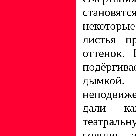
становят
некоторые
листья п
оттенок.
подёргив
дымкой.
неподвиже
дали ка
театральн
солнце 