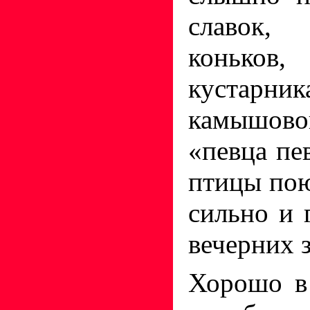
славок,
коньков
кустарни
камышов
«певца пе
птицы пою
сильно и 
вечерних 
Хорошо в