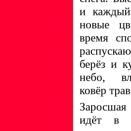
и каждый
новые цв
время сп
распуска
берёз и к
небо, в
ковёр трав
Заросшая
идёт в г