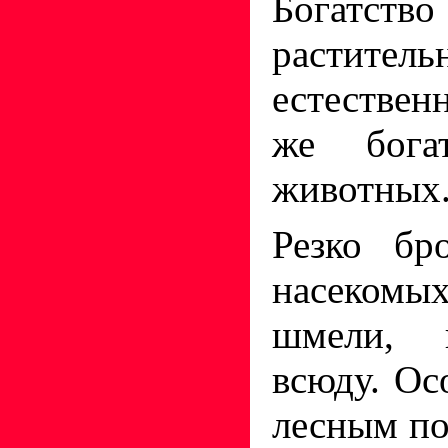
Богатст
раститель
естествен
же бога
животных
Резко бр
насекомых
шмели, к
всюду. Ос
лесным по