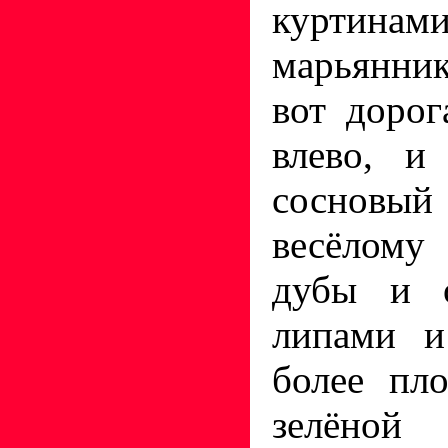
куртинам
марьянник
вот дорог
влево, и
сосновы
весёлому
дубы и 
липами и
более пло
зелёной 