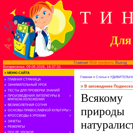
Т И 
Для 
Главная
Мой профиль
Выход
В
Воскресенье, 09.08.2026, 16:37:31
»
МЕНЮ САЙТА
Главная
»
Статьи
»
УДИВИТЕЛЬН
ГЛАВНАЯ СТРАНИЦА
ЗАНИМАТЕЛЬНЫЙ УРОК
В заповеднике Подмоск
ТЕСТЫ ДЛЯ ПРОВЕРКИ ЗНАНИЙ
Всякому
ПРОИЗВЕДЕНИЯ ЛИТЕРАТУРЫ В
КРАТКОМ ИЗЛОЖЕНИИ
ВЕЛИКОЛЕПНАЯ СОТНЯ
природ
ОСНОВЫ ПРАВОСЛАВНОЙ КУЛЬТУРЫ
КРОССВОДЫ К УРОКАМ
натура
ЗАЧЕТЫ
РЕФЕРАТЫ
ПОСЛЕ УРОКОВ