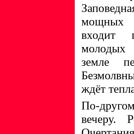
Заповед
мощных з
входит 
молодых 
земле п
Безмолвны
ждёт тепла
По-друго
вечеру. 
Очертан