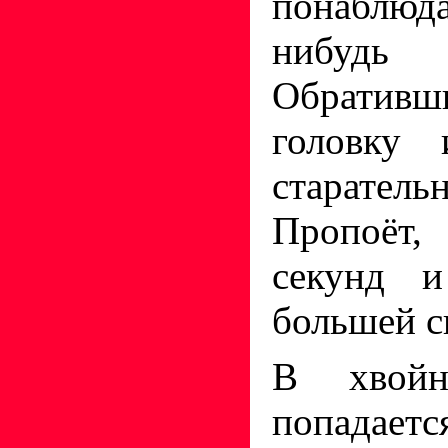
понаблюда
нибудь
Обративш
головку
старатель
Пропоёт, 
секунд 
большей с
В хвойн
попадает