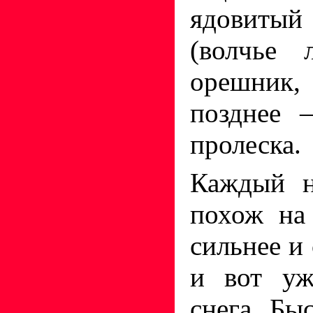
ядовиты
(волчье 
орешник,
позднее 
пролеска.
Каждый н
похож на
сильнее и
и вот уж
снега. Бы