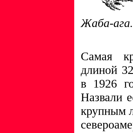
Жаба-ага.
Самая к
длиной 32
в 1926 г
Назвали 
крупным л
североа