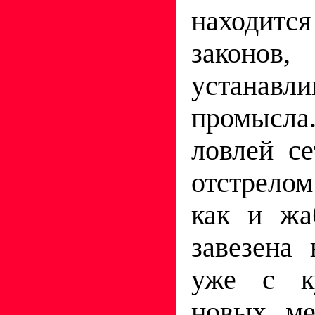
находитс
законо
устана
промысла
ловлей се
отстрело
как и жа
завезена 
уже с к
новых ме