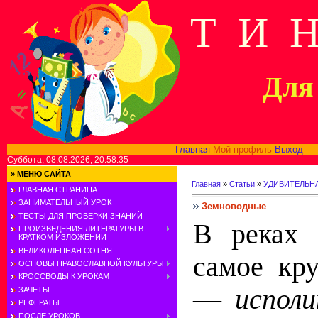
Т И 
Для 
Главная
Мой профиль
Выход
В
Суббота, 08.08.2026, 20:58:35
»
МЕНЮ САЙТА
Главная
»
Статьи
»
УДИВИТЕЛЬН
ГЛАВНАЯ СТРАНИЦА
ЗАНИМАТЕЛЬНЫЙ УРОК
Земноводные
ТЕСТЫ ДЛЯ ПРОВЕРКИ ЗНАНИЙ
В реках 
ПРОИЗВЕДЕНИЯ ЛИТЕРАТУРЫ В
КРАТКОМ ИЗЛОЖЕНИИ
ВЕЛИКОЛЕПНАЯ СОТНЯ
самое кр
ОСНОВЫ ПРАВОСЛАВНОЙ КУЛЬТУРЫ
КРОССВОДЫ К УРОКАМ
—
испол
ЗАЧЕТЫ
РЕФЕРАТЫ
ПОСЛЕ УРОКОВ