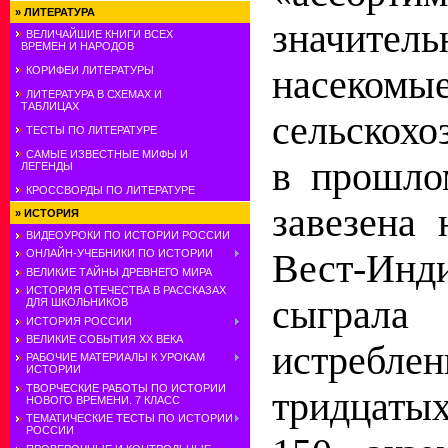
»
ЛИТЕРАТУРА
значит
ВЕЛИЧАЙШИЕ КНИГИ ВСЕХ
ВРЕМЕН И НАРОДОВ
насекомые
КОРИФЕИ ЛИТЕРАТУРЫ
ЛИТЕРАТУРА В СХЕМАХ И
ТАБЛИЦАХ
сельскохо
ТЕСТЫ ПО ЛИТЕРАТУРЕ
САМЫЕ ИЗВЕСТНЫЕ МИФЫ И
в прошло
ЛЕГЕНДЫ
КРОССВОРДЫ ПО ЛИТЕРАТУРЕ
завезена
»
ИСТОРИЯ
ВИДЕОУРОКИ ПО ИСТОРИИ РОССИИ
Вест-Инд
ОНЛАЙН-УЧЕБНИКИ ПО ИСТОРИИ
ВЕЛИКИЕ ТАЙНЫ ДРЕВНЕГО МИРА
ИСТОРИЯ ОТЕЧЕСТВА В РАССКАЗАХ
сыграла
ДЛЯ ШКОЛЬНИКОВ
ИСТОРИЯ РОССИИ
ВЕЛИКИЕ СОБЫТИЯ ХХ ВЕКА
истребле
РАБОЧИЕ МАТЕРИАЛЫ К УРОКАМ
ИСТОРИИ
ТВОРЧЕСКИЕ РАБОТЫ ПО ИСТОРИИ
тридцатых
НОВОГО ВРЕМЕНИ. 7 КЛАСС
ТЕМАТИЧЕСКИЕ ТЕСТЫ ПО ИСТОРИИ
РОССИИ