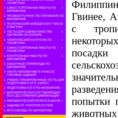
Филиппи
ГЕОМЕТРИИ
САМОСТОЯТЕЛЬНЫЕ РАБОТЫ ПО
МАТЕМАТИКЕ
Гвинее, А
ПРОМЕЖУТОЧНОЕ ТЕСТИРОВАНИЕ ПО
МАТЕМАТИКЕ
ПОЭТИЧЕСКИЙ КАЛЕЙДОСКОП "ЧИСЛА
с троп
И ФИГУРЫ"
ТЕСТЫ ДЛЯ ОЦЕНКИ КАЧЕСТВА
ОБУЧЕНИЯ ПО АЛГЕБРЕ
некоторы
ТЕМАТИЧЕСКИЙ КОНТРОЛЬ ПО
ГЕОМЕТРИИ
САМОСТОЯТЕЛЬНЫЕ РАБОТЫ ПО
посад
ГЕОМЕТРИИ
КОНТРОЛЬНЫЕ РАБОТЫ ПО
МАТЕМАТИКЕ
сельскох
СКАЗОЧНЫЕ ОЛИМПИАДЫ ПО
МАТЕМАТИКЕ
ГИА ПО МАТЕМАТИКЕ В 9 КЛАССЕ.
значител
ТИПОВЫЕ ЗАДАНИЯ
УЧЕБНО-ТРЕНИРОВОЧНЫЕ ТЕСТЫ ДЛЯ
ПОДГОТОВКИ К ОГЭ. 9 КЛАСС
разведе
ПОДГОТОВКА К ЕГЭ ПО МАТЕМАТИКЕ
МАТЕМАТИЧЕСКАЯ СОСТАВЛЯЮЩАЯ
ВСЕХ ДОСТИЖЕНИЙ ЦИВИЛИЗАЦИИ
попытки 
МАТЕМАТИЧЕСКИЙ КРУЖОК В ШКОЛЕ
ЗАДАЧКИ ОТ ГРИГОРИЯ ОСТЕРА
животны
КРОССВОРДЫ ПО МАТЕМАТИКЕ