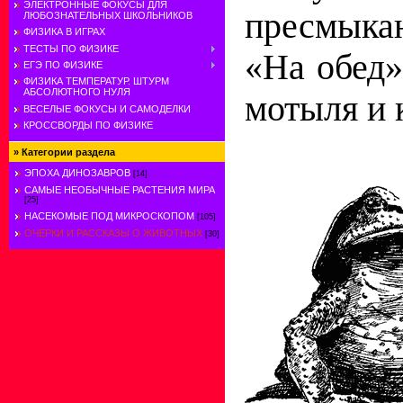
ЭЛЕКТРОННЫЕ ФОКУСЫ ДЛЯ
пресмык
ЛЮБОЗНАТЕЛЬНЫХ ШКОЛЬНИКОВ
ФИЗИКА В ИГРАХ
ТЕСТЫ ПО ФИЗИКЕ
«На обед»
ЕГЭ ПО ФИЗИКЕ
ФИЗИКА ТЕМПЕРАТУР. ШТУРМ
АБСОЛЮТНОГО НУЛЯ
мотыля и 
ВЕСЕЛЫЕ ФОКУСЫ И САМОДЕЛКИ
КРОССВОРДЫ ПО ФИЗИКЕ
»
Категории раздела
ЭПОХА ДИНОЗАВРОВ
[14]
САМЫЕ НЕОБЫЧНЫЕ РАСТЕНИЯ МИРА
[25]
НАСЕКОМЫЕ ПОД МИКРОСКОПОМ
[105]
ОЧЕРКИ И РАССКАЗЫ О ЖИВОТНЫХ
[30]