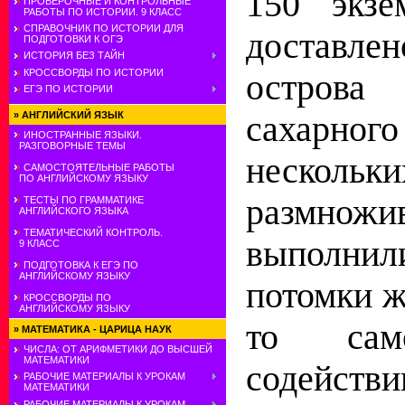
150 экз
ПРОВЕРОЧНЫЕ И КОНТРОЛЬНЫЕ
РАБОТЫ ПО ИСТОРИИ. 9 КЛАСС
СПРАВОЧНИК ПО ИСТОРИИ ДЛЯ
доставлен
ПОДГОТОВКИ К ОГЭ
ИСТОРИЯ БЕЗ ТАЙН
КРОССВОРДЫ ПО ИСТОРИИ
острова
ЕГЭ ПО ИСТОРИИ
»
АНГЛИЙСКИЙ ЯЗЫК
сахарног
ИНОСТРАННЫЕ ЯЗЫКИ.
РАЗГОВОРНЫЕ ТЕМЫ
нескол
САМОСТОЯТЕЛЬНЫЕ РАБОТЫ
ПО АНГЛИЙСКОМУ ЯЗЫКУ
размножи
ТЕСТЫ ПО ГРАММАТИКЕ
АНГЛИЙСКОГО ЯЗЫКА
ТЕМАТИЧЕСКИЙ КОНТРОЛЬ.
выполнили
9 КЛАСС
ПОДГОТОВКА К ЕГЭ ПО
АНГЛИЙСКОМУ ЯЗЫКУ
потомки ж
КРОССВОРДЫ ПО
АНГЛИЙСКОМУ ЯЗЫКУ
то сам
»
МАТЕМАТИКА - ЦАРИЦА НАУК
ЧИСЛА: ОТ АРИФМЕТИКИ ДО ВЫСШЕЙ
МАТЕМАТИКИ
содействи
РАБОЧИЕ МАТЕРИАЛЫ К УРОКАМ
МАТЕМАТИКИ
РАБОЧИЕ МАТЕРИАЛЫ К УРОКАМ