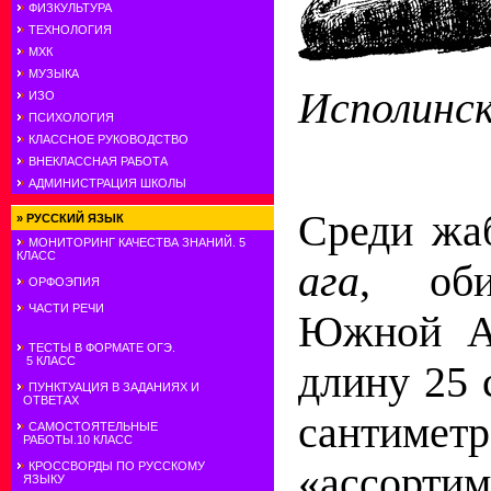
ФИЗКУЛЬТУРА
ТЕХНОЛОГИЯ
МХК
МУЗЫКА
Исполинск
ИЗО
ПСИХОЛОГИЯ
КЛАССНОЕ РУКОВОДСТВО
ВНЕКЛАССНАЯ РАБОТА
АДМИНИСТРАЦИЯ ШКОЛЫ
Среди жа
»
РУССКИЙ ЯЗЫК
МОНИТОРИНГ КАЧЕСТВА ЗНАНИЙ. 5
КЛАСС
ага
, оби
ОРФОЭПИЯ
ЧАСТИ РЕЧИ
Южной Ам
ТЕСТЫ В ФОРМАТЕ ОГЭ.
5 КЛАСС
длину 25 
ПУНКТУАЦИЯ В ЗАДАНИЯХ И
ОТВЕТАХ
сантиметр
САМОСТОЯТЕЛЬНЫЕ
РАБОТЫ.10 КЛАСС
КРОССВОРДЫ ПО РУССКОМУ
«ассорт
ЯЗЫКУ