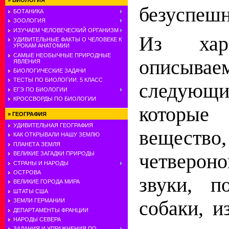
»
БИОЛОГИЯ
безуспеш
БОТАНИКА
ЗООЛОГИЯ
ИЗУЧАЕМ ЧЕЛОВЕЧЕСКИЙ ОРГАНИЗМ
Из хара
УДИВИТЕЛЬНЫЕ ФАКТЫ О ЧЕЛОВЕКЕ К
УРОКАМ АНАТОМИИ
САМЫЕ НЕОБЫЧНЫЕ ПРИРОДНЫЕ
описыв
ЯВЛЕНИЯ
БИОЛОГИЧЕСКИЕ ЗАДАЧИ
ТЕСТЫ ПО БИОЛОГИИ. 5 КЛАСС
следующи
ЕГЭ ПО БИОЛОГИИ
КРОССВОРДЫ ПО БИОЛОГИИ
которы
»
ГЕОГРАФИЯ
УДИВИТЕЛЬНАЯ ГЕОГРАФИЯ
вещество
КАК ОТКРЫВАЛИ НАШУ ЗЕМЛЮ
ПЛАНЕТА ЗЕМЛЯ
четверон
ВЕЛИКИЕ ЗАГАДКИ ПРИРОДЫ
СТРАНЫ И НАРОДЫ
ОСТРОВА
звуки, 
ВЕЛИКИЕ ГОРОДА МИРА
ШТАТЫ США
собаки, и
ЗЕМЛИ ГЕРМАНИИ
ДЕПАРТАМЕНТЫ ФРАНЦИИ
НАРОДЫ СЕВЕРА
ЗАДАНИЯ И УПРАЖНЕНИЯ ПО