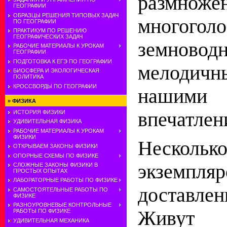
размн
ГЕОГРАФИИ
ОБРАЗЦЫ РЕШЕНИЯ ТИПОВЫХ ЗАДАЧ
многого
ПО ГЕОГРАФИИ
ПРАКТИКУМ ПО РЕШЕНИЮ
ГЕОГРАФИЧЕСКИХ ЗАДАЧ
земновод
РАБОЧИЕ МАТЕРИАЛЫ К УРОКАМ
ГЕОГРАФИИ
ПОДГОТОВКА К ЕГЭ ПО ГЕОГРАФИИ
мелодич
БИОСФЕРА И ЭКОЛОГИЧЕСКАЯ
ПОЛИТИКА
КРОССВОРДЫ ПО ГЕОГРАФИИ
нашими
»
ФИЗИКА
впечатлен
ИСТОРИЯ ФИЗИКИ
УДИВИТЕЛЬНАЯ ФИЗИКА
РАБОЧИЕ МАТЕРИАЛЫ К УРОКАМ
ФИЗИКИ
Нескол
ОТКРЫВАЕМ ЗАКОНЫ ФИЗИКИ
ОПОРНЫЕ СХЕМЫ ПО ФИЗИКЕ
экземп
СЛОЖНЫЕ ЗАКОНЫ ФИЗИКИ В
ПРОСТЫХ ОПЫТАХ
ЛАБОРАТОРНЫЕ РАБОТЫ ПО ФИЗИКЕ
доставле
САМОСТОЯТЕЛЬНЫЕ РАБОТЫ ПО
ФИЗИКЕ
РАЗНОУРОВНЕВЫЕ КОНТРОЛЬНЫЕ
Живу
РАБОТЫ ПО ФИЗИКЕ
УДИВИТЕЛЬНАЯ МЕХАНИКА