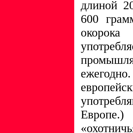
длиной 2
600 грам
окорок
употребл
промышля
ежегодн
европе
употребл
Европе
«охотни