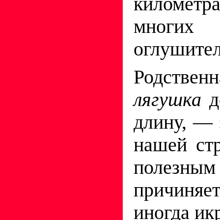
километр
многих
оглушител
Родствен
лягушка
д
длину, — 
нашей ст
полезн
причиняет
иногда ик