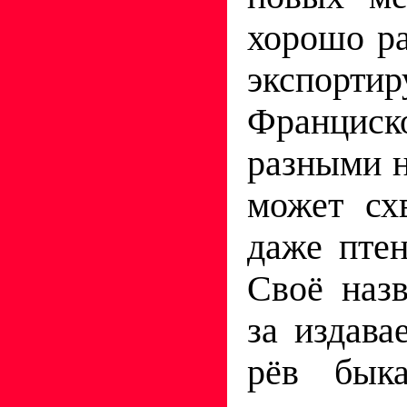
хорошо ра
экспорти
Франциск
разными 
может сх
даже пте
Своё наз
за издава
рёв бык