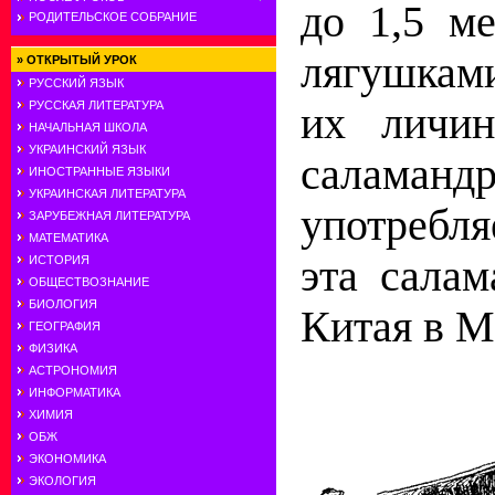
до 1,5 ме
РОДИТЕЛЬСКОЕ СОБРАНИЕ
лягушкам
»
ОТКРЫТЫЙ УРОК
РУССКИЙ ЯЗЫК
РУССКАЯ ЛИТЕРАТУРА
их личин
НАЧАЛЬНАЯ ШКОЛА
УКРАИНСКИЙ ЯЗЫК
саламан
ИНОСТРАННЫЕ ЯЗЫКИ
УКРАИНСКАЯ ЛИТЕРАТУРА
употребля
ЗАРУБЕЖНАЯ ЛИТЕРАТУРА
МАТЕМАТИКА
эта салам
ИСТОРИЯ
ОБЩЕСТВОЗНАНИЕ
БИОЛОГИЯ
Китая в М
ГЕОГРАФИЯ
ФИЗИКА
АСТРОНОМИЯ
ИНФОРМАТИКА
ХИМИЯ
ОБЖ
ЭКОНОМИКА
ЭКОЛОГИЯ