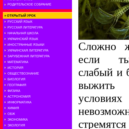
РОДИТЕЛЬСКОЕ СОБРАНИЕ
»
ОТКРЫТЫЙ УРОК
РУССКИЙ ЯЗЫК
РУССКАЯ ЛИТЕРАТУРА
НАЧАЛЬНАЯ ШКОЛА
УКРАИНСКИЙ ЯЗЫК
Сложно ж
ИНОСТРАННЫЕ ЯЗЫКИ
УКРАИНСКАЯ ЛИТЕРАТУРА
если ты
ЗАРУБЕЖНАЯ ЛИТЕРАТУРА
МАТЕМАТИКА
слабый и 
ИСТОРИЯ
ОБЩЕСТВОЗНАНИЕ
БИОЛОГИЯ
выжить
ГЕОГРАФИЯ
ФИЗИКА
условиях
АСТРОНОМИЯ
ИНФОРМАТИКА
невозм
ХИМИЯ
ОБЖ
стремятся 
ЭКОНОМИКА
ЭКОЛОГИЯ