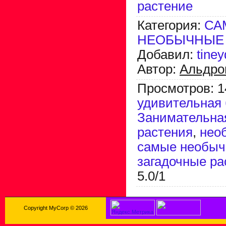
растение
Категория
:
СА
НЕОБЫЧНЫЕ 
Добавил
:
tine
Автор
:
Альдро
Просмотров
:
1
удивительная 
Занимательна
растения
,
нео
самые необыч
загадочные ра
5.0
/
1
Copyright MyCorp © 2026