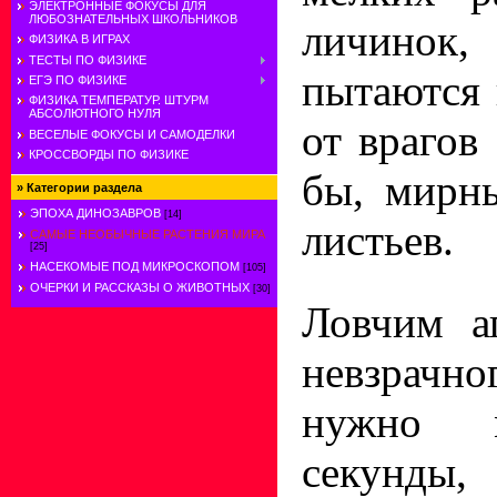
ЭЛЕКТРОННЫЕ ФОКУСЫ ДЛЯ
ЛЮБОЗНАТЕЛЬНЫХ ШКОЛЬНИКОВ
личино
ФИЗИКА В ИГРАХ
ТЕСТЫ ПО ФИЗИКЕ
пытаются
ЕГЭ ПО ФИЗИКЕ
ФИЗИКА ТЕМПЕРАТУР. ШТУРМ
АБСОЛЮТНОГО НУЛЯ
от врагов 
ВЕСЕЛЫЕ ФОКУСЫ И САМОДЕЛКИ
КРОССВОРДЫ ПО ФИЗИКЕ
бы, мирн
»
Категории раздела
ЭПОХА ДИНОЗАВРОВ
[14]
листьев.
САМЫЕ НЕОБЫЧНЫЕ РАСТЕНИЯ МИРА
[25]
НАСЕКОМЫЕ ПОД МИКРОСКОПОМ
[105]
ОЧЕРКИ И РАССКАЗЫ О ЖИВОТНЫХ
[30]
Ловчим а
невзрачн
нужно 
секун