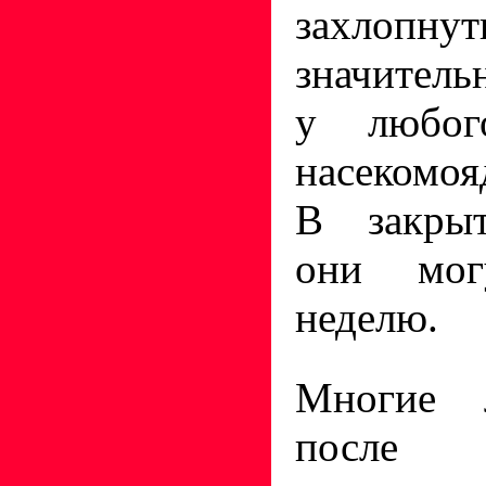
захлоп
значитель
у любог
насекомоя
В закрыт
они могу
неделю.
Многие л
после п