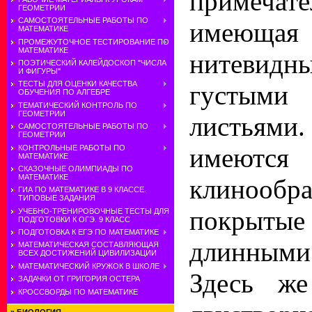
примечат
ГЕОМЕТРИИ
САМОСТОЯТЕЛЬНЫЕ РАБОТЫ ПО
имеюща
МАТЕМАТИКЕ
ПРОМЕЖУТОЧНОЕ ТЕСТИРОВАНИЕ ПО
МАТЕМАТИКЕ
нитевид
ПОЭТИЧЕСКИЙ КАЛЕЙДОСКОП "ЧИСЛА
И ФИГУРЫ"
ТЕСТЫ ДЛЯ ОЦЕНКИ КАЧЕСТВА
густыми
ОБУЧЕНИЯ ПО АЛГЕБРЕ
ТЕМАТИЧЕСКИЙ КОНТРОЛЬ ПО
ГЕОМЕТРИИ
листьями
САМОСТОЯТЕЛЬНЫЕ РАБОТЫ ПО
ГЕОМЕТРИИ
имеются
КОНТРОЛЬНЫЕ РАБОТЫ ПО
МАТЕМАТИКЕ
СКАЗОЧНЫЕ ОЛИМПИАДЫ ПО
МАТЕМАТИКЕ
клинообр
ГИА ПО МАТЕМАТИКЕ В 9 КЛАССЕ.
ТИПОВЫЕ ЗАДАНИЯ
покрыты
УЧЕБНО-ТРЕНИРОВОЧНЫЕ ТЕСТЫ ДЛЯ
ПОДГОТОВКИ К ОГЭ. 9 КЛАСС
ПОДГОТОВКА К ЕГЭ ПО МАТЕМАТИКЕ
длинными
МАТЕМАТИЧЕСКАЯ СОСТАВЛЯЮЩАЯ
ВСЕХ ДОСТИЖЕНИЙ ЦИВИЛИЗАЦИИ
МАТЕМАТИЧЕСКИЙ КРУЖОК В ШКОЛЕ
Здесь же
ЗАДАЧКИ ОТ ГРИГОРИЯ ОСТЕРА
КРОССВОРДЫ ПО МАТЕМАТИКЕ