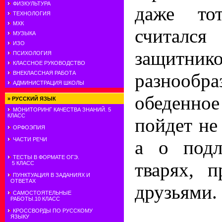
ФИЗКУЛЬТУРА
даже тот
ТЕХНОЛОГИЯ
МХК
считал
МУЗЫКА
ИЗО
защитни
ПСИХОЛОГИЯ
КЛАССНОЕ РУКОВОДСТВО
разнообра
ВНЕКЛАССНАЯ РАБОТА
АДМИНИСТРАЦИЯ ШКОЛЫ
обеденное
»
РУССКИЙ ЯЗЫК
МОНИТОРИНГ КАЧЕСТВА ЗНАНИЙ. 5
КЛАСС
пойдет не
ОРФОЭПИЯ
ЧАСТИ РЕЧИ
а о подл
ТЕСТЫ В ФОРМАТЕ ОГЭ.
тварях, 
5 КЛАСС
ПУНКТУАЦИЯ В ЗАДАНИЯХ И
ОТВЕТАХ
друзьями.
САМОСТОЯТЕЛЬНЫЕ
РАБОТЫ.10 КЛАСС
КРОССВОРДЫ ПО РУССКОМУ
ЯЗЫКУ