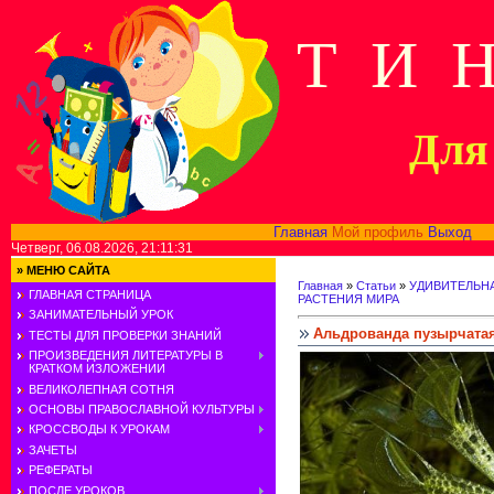
Т И 
Для 
Главная
Мой профиль
Выход
В
Четверг, 06.08.2026, 21:11:31
»
МЕНЮ САЙТА
Главная
»
Статьи
»
УДИВИТЕЛЬН
ГЛАВНАЯ СТРАНИЦА
РАСТЕНИЯ МИРА
ЗАНИМАТЕЛЬНЫЙ УРОК
Альдрованда пузырчатая
ТЕСТЫ ДЛЯ ПРОВЕРКИ ЗНАНИЙ
ПРОИЗВЕДЕНИЯ ЛИТЕРАТУРЫ В
КРАТКОМ ИЗЛОЖЕНИИ
ВЕЛИКОЛЕПНАЯ СОТНЯ
ОСНОВЫ ПРАВОСЛАВНОЙ КУЛЬТУРЫ
КРОССВОДЫ К УРОКАМ
ЗАЧЕТЫ
РЕФЕРАТЫ
ПОСЛЕ УРОКОВ