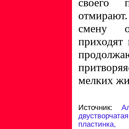
своего п
отмираю
смену о
приходят 
продолжаю
притворя
мелких жи
Источник
:
А
двустворчата
пластинка