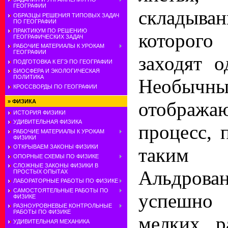
ГЕОГРАФИИ
складыван
ОБРАЗЦЫ РЕШЕНИЯ ТИПОВЫХ ЗАДАЧ
ПО ГЕОГРАФИИ
ПРАКТИКУМ ПО РЕШЕНИЮ
которо
ГЕОГРАФИЧЕСКИХ ЗАДАЧ
РАБОЧИЕ МАТЕРИАЛЫ К УРОКАМ
ГЕОГРАФИИ
заходят о
ПОДГОТОВКА К ЕГЭ ПО ГЕОГРАФИИ
БИОСФЕРА И ЭКОЛОГИЧЕСКАЯ
ПОЛИТИКА
Необычные
КРОССВОРДЫ ПО ГЕОГРАФИИ
отобра
»
ФИЗИКА
ИСТОРИЯ ФИЗИКИ
УДИВИТЕЛЬНАЯ ФИЗИКА
процесс, 
РАБОЧИЕ МАТЕРИАЛЫ К УРОКАМ
ФИЗИКИ
ОТКРЫВАЕМ ЗАКОНЫ ФИЗИКИ
таким
ОПОРНЫЕ СХЕМЫ ПО ФИЗИКЕ
СЛОЖНЫЕ ЗАКОНЫ ФИЗИКИ В
Альдров
ПРОСТЫХ ОПЫТАХ
ЛАБОРАТОРНЫЕ РАБОТЫ ПО ФИЗИКЕ
САМОСТОЯТЕЛЬНЫЕ РАБОТЫ ПО
успешно 
ФИЗИКЕ
РАЗНОУРОВНЕВЫЕ КОНТРОЛЬНЫЕ
РАБОТЫ ПО ФИЗИКЕ
мелких р
УДИВИТЕЛЬНАЯ МЕХАНИКА