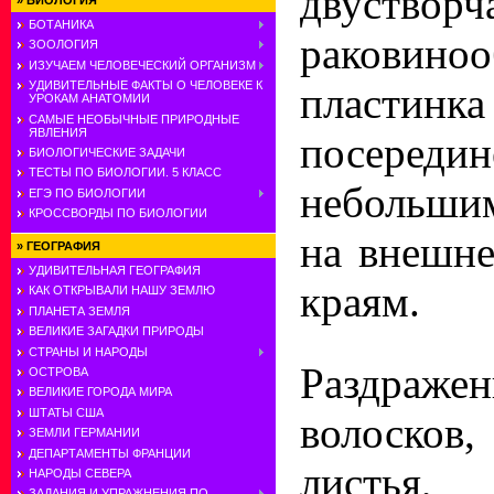
двустворч
»
БИОЛОГИЯ
БОТАНИКА
раковиноо
ЗООЛОГИЯ
ИЗУЧАЕМ ЧЕЛОВЕЧЕСКИЙ ОРГАНИЗМ
УДИВИТЕЛЬНЫЕ ФАКТЫ О ЧЕЛОВЕКЕ К
пластинк
УРОКАМ АНАТОМИИ
САМЫЕ НЕОБЫЧНЫЕ ПРИРОДНЫЕ
ЯВЛЕНИЯ
посе
БИОЛОГИЧЕСКИЕ ЗАДАЧИ
ТЕСТЫ ПО БИОЛОГИИ. 5 КЛАСС
небольши
ЕГЭ ПО БИОЛОГИИ
КРОССВОРДЫ ПО БИОЛОГИИ
на внешне
»
ГЕОГРАФИЯ
УДИВИТЕЛЬНАЯ ГЕОГРАФИЯ
краям.
КАК ОТКРЫВАЛИ НАШУ ЗЕМЛЮ
ПЛАНЕТА ЗЕМЛЯ
ВЕЛИКИЕ ЗАГАДКИ ПРИРОДЫ
СТРАНЫ И НАРОДЫ
Раздраж
ОСТРОВА
ВЕЛИКИЕ ГОРОДА МИРА
ШТАТЫ США
волосков
ЗЕМЛИ ГЕРМАНИИ
ДЕПАРТАМЕНТЫ ФРАНЦИИ
листья,
НАРОДЫ СЕВЕРА
ЗАДАНИЯ И УПРАЖНЕНИЯ ПО