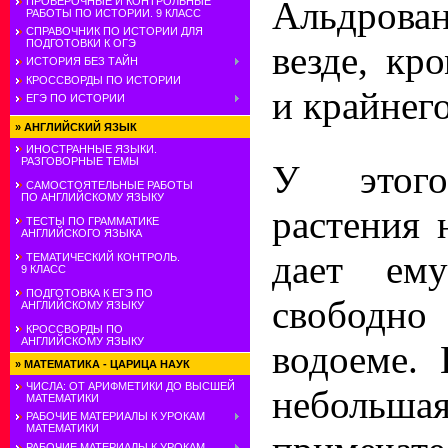
Альдро
ПРОВЕРОЧНЫЕ И КОНТРОЛЬНЫЕ
РАБОТЫ ПО ИСТОРИИ. 9 КЛАСС
СПРАВОЧНИК ПО ИСТОРИИ ДЛЯ
ПОДГОТОВКИ К ОГЭ
везде, кр
ИСТОРИЯ БЕЗ ТАЙН
КРОССВОРДЫ ПО ИСТОРИИ
и крайнего
ЕГЭ ПО ИСТОРИИ
»
АНГЛИЙСКИЙ ЯЗЫК
ИНОСТРАННЫЕ ЯЗЫКИ.
РАЗГОВОРНЫЕ ТЕМЫ
У этого
САМОСТОЯТЕЛЬНЫЕ РАБОТЫ
ПО АНГЛИЙСКОМУ ЯЗЫКУ
растения 
ТЕСТЫ ПО ГРАММАТИКЕ
АНГЛИЙСКОГО ЯЗЫКА
дает ему
ТЕМАТИЧЕСКИЙ КОНТРОЛЬ.
9 КЛАСС
ПОДГОТОВКА К ЕГЭ ПО
свободн
АНГЛИЙСКОМУ ЯЗЫКУ
КРОССВОРДЫ ПО
АНГЛИЙСКОМУ ЯЗЫКУ
водоеме.
»
МАТЕМАТИКА - ЦАРИЦА НАУК
ЧИСЛА: ОТ АРИФМЕТИКИ ДО ВЫСШЕЙ
небольш
МАТЕМАТИКИ
РАБОЧИЕ МАТЕРИАЛЫ К УРОКАМ
МАТЕМАТИКИ
РАБОЧИЕ МАТЕРИАЛЫ К УРОКАМ