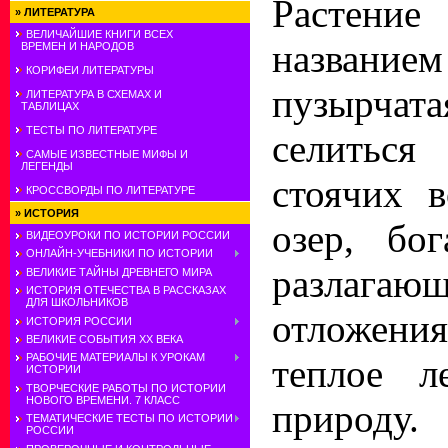
Растени
»
ЛИТЕРАТУРА
ВЕЛИЧАЙШИЕ КНИГИ ВСЕХ
название
ВРЕМЕН И НАРОДОВ
КОРИФЕИ ЛИТЕРАТУРЫ
пузырча
ЛИТЕРАТУРА В СХЕМАХ И
ТАБЛИЦАХ
ТЕСТЫ ПО ЛИТЕРАТУРЕ
селитьс
САМЫЕ ИЗВЕСТНЫЕ МИФЫ И
ЛЕГЕНДЫ
стоячих 
КРОССВОРДЫ ПО ЛИТЕРАТУРЕ
»
ИСТОРИЯ
озер, бо
ВИДЕОУРОКИ ПО ИСТОРИИ РОССИИ
ОНЛАЙН-УЧЕБНИКИ ПО ИСТОРИИ
разлагаю
ВЕЛИКИЕ ТАЙНЫ ДРЕВНЕГО МИРА
ИСТОРИЯ ОТЕЧЕСТВА В РАССКАЗАХ
ДЛЯ ШКОЛЬНИКОВ
отложени
ИСТОРИЯ РОССИИ
ВЕЛИКИЕ СОБЫТИЯ ХХ ВЕКА
РАБОЧИЕ МАТЕРИАЛЫ К УРОКАМ
теплое л
ИСТОРИИ
ТВОРЧЕСКИЕ РАБОТЫ ПО ИСТОРИИ
НОВОГО ВРЕМЕНИ. 7 КЛАСС
природу
ТЕМАТИЧЕСКИЕ ТЕСТЫ ПО ИСТОРИИ
РОССИИ