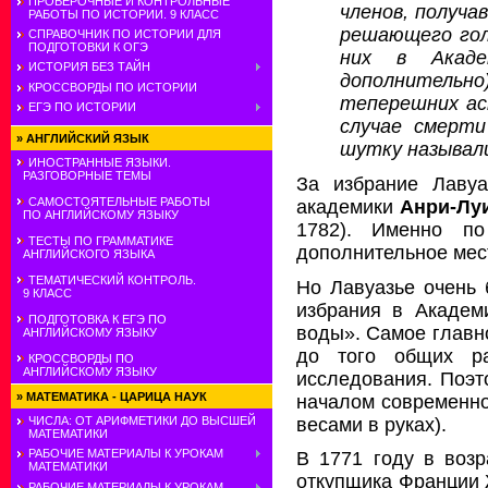
ПРОВЕРОЧНЫЕ И КОНТРОЛЬНЫЕ
членов, получа
РАБОТЫ ПО ИСТОРИИ. 9 КЛАСС
решающего гол
СПРАВОЧНИК ПО ИСТОРИИ ДЛЯ
ПОДГОТОВКИ К ОГЭ
них в Акаде
ИСТОРИЯ БЕЗ ТАЙН
дополнительно
КРОССВОРДЫ ПО ИСТОРИИ
теперешних ас
ЕГЭ ПО ИСТОРИИ
случае смерти
»
АНГЛИЙСКИЙ ЯЗЫК
шутку называл
ИНОСТРАННЫЕ ЯЗЫКИ.
РАЗГОВОРНЫЕ ТЕМЫ
За избрание Лаву
САМОСТОЯТЕЛЬНЫЕ РАБОТЫ
академики
Анри-Лу
ПО АНГЛИЙСКОМУ ЯЗЫКУ
1782). Именно п
ТЕСТЫ ПО ГРАММАТИКЕ
дополнительное мес
АНГЛИЙСКОГО ЯЗЫКА
ТЕМАТИЧЕСКИЙ КОНТРОЛЬ.
Но Лавуазье очень
9 КЛАСС
избрания в Академ
ПОДГОТОВКА К ЕГЭ ПО
воды». Самое главно
АНГЛИЙСКОМУ ЯЗЫКУ
до того общих ра
КРОССВОРДЫ ПО
АНГЛИЙСКОМУ ЯЗЫКУ
исследования. Поэт
»
МАТЕМАТИКА - ЦАРИЦА НАУК
началом современно
весами в руках).
ЧИСЛА: ОТ АРИФМЕТИКИ ДО ВЫСШЕЙ
МАТЕМАТИКИ
РАБОЧИЕ МАТЕРИАЛЫ К УРОКАМ
В 1771 году в возр
МАТЕМАТИКИ
откупщика Франции 
РАБОЧИЕ МАТЕРИАЛЫ К УРОКАМ