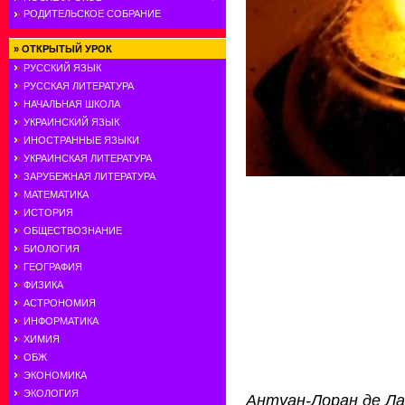
РОДИТЕЛЬСКОЕ СОБРАНИЕ
»
ОТКРЫТЫЙ УРОК
РУССКИЙ ЯЗЫК
РУССКАЯ ЛИТЕРАТУРА
НАЧАЛЬНАЯ ШКОЛА
УКРАИНСКИЙ ЯЗЫК
ИНОСТРАННЫЕ ЯЗЫКИ
УКРАИНСКАЯ ЛИТЕРАТУРА
ЗАРУБЕЖНАЯ ЛИТЕРАТУРА
МАТЕМАТИКА
ИСТОРИЯ
ОБЩЕСТВОЗНАНИЕ
БИОЛОГИЯ
ГЕОГРАФИЯ
ФИЗИКА
АСТРОНОМИЯ
ИНФОРМАТИКА
ХИМИЯ
ОБЖ
ЭКОНОМИКА
ЭКОЛОГИЯ
Антуан-Лоран де Ла