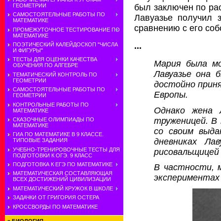
ГЕОМЕТРИИ
был заключен по рас
САМОСТОЯТЕЛЬНЫЕ РАБОТЫ ПО
Лавуазье получил 
МАТЕМАТИКЕ
сравнению с его со
ПРОМЕЖУТОЧНОЕ ТЕСТИРОВАНИЕ ПО
МАТЕМАТИКЕ
...
ПОЭТИЧЕСКИЙ КАЛЕЙДОСКОП "ЧИСЛА
И ФИГУРЫ"
ТЕСТЫ ДЛЯ ОЦЕНКИ КАЧЕСТВА
Мария была мо
ОБУЧЕНИЯ ПО АЛГЕБРЕ
Лавуазье она 
ТЕМАТИЧЕСКИЙ КОНТРОЛЬ ПО
ГЕОМЕТРИИ
достойно приня
САМОСТОЯТЕЛЬНЫЕ РАБОТЫ ПО
Европы.
ГЕОМЕТРИИ
КОНТРОЛЬНЫЕ РАБОТЫ ПО
Однако жена 
МАТЕМАТИКЕ
труженицей. В
СКАЗОЧНЫЕ ОЛИМПИАДЫ ПО
МАТЕМАТИКЕ
со своим выда
ГИА ПО МАТЕМАТИКЕ В 9 КЛАССЕ.
дневниках Ла
ТИПОВЫЕ ЗАДАНИЯ
УЧЕБНО-ТРЕНИРОВОЧНЫЕ ТЕСТЫ ДЛЯ
рисовальщицей 
ПОДГОТОВКИ К ОГЭ. 9 КЛАСС
ПОДГОТОВКА К ЕГЭ ПО МАТЕМАТИКЕ
В частности, 
МАТЕМАТИЧЕСКАЯ СОСТАВЛЯЮЩАЯ
экспериментах 
ВСЕХ ДОСТИЖЕНИЙ ЦИВИЛИЗАЦИИ
МАТЕМАТИЧЕСКИЙ КРУЖОК В ШКОЛЕ
ЗАДАЧКИ ОТ ГРИГОРИЯ ОСТЕРА
КРОССВОРДЫ ПО МАТЕМАТИКЕ