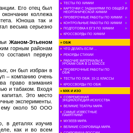
ТЕСТЫ ПО ХИМИИ
анции. Его отец был
КАРТОЧКИ С ЗАДАНИЯМИ ПО ОБЩЕЙ И
НЕОРГАНИЧЕСКОЙ ХИМИИ
 окончании коллежа
ПРОВЕРОЧНЫЕ РАБОТЫ ПО ХИМИИ
итета. Юноша так и
КОНТРОЛЬНЫЕ РАБОТЫ ПО ХИМИИ
тал весьма серьезно
ПОДГОТОВКА К ЕГЭ ПО ХИМИИ
КРОССВОРДЫ ПО ХИМИИ
емьи
Жаном-Этьеном
»
ОБЖ
ьким горным районам
ЧТО ДЕЛАТЬ ЕСЛИ ...
то составил первую
РЕКОРДЫ СТИХИИ
РАБОЧИЕ МАТЕРИАЛЫ К
УРОКАМ ОБЖ В 11 КЛАССЕ
ых, он был избран в
ПРОВЕРОЧНЫЕ РАБОТЫ ПО
ОБЖ
уп – компанию очень
ТЕСТЫ ПО ОБЖ. 10-11 КЛАССЫ
тва право взимания
КРОССВОРДЫ ПО ОБЖ
ью и табаком. Входя
»
МХК И ИЗО
 капитал. Это место
СОВРЕМЕННАЯ
ЭНЦИКЛОПЕДИЯ ИСКУССТВА
учные эксперименты.
ВЕЛИКИЕ ТЕАТРЫ МИРА
и ему около 50 ООО
САМЫЕ ИЗВЕСТНЫЕ
ПАМЯТНИКИ
МУЗЕЕВ МИРА
ю, в деталях изучив
ВЕЛИКИЕ СОКРОВИЩА МИРА
еле, как и во всем
СОКРОВИЩА РОССИИ