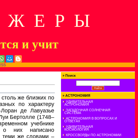
Д Ж Е Р Ы
ится и учит
RSS
»
Поиск
»
АСТРОНОМИЯ
 столь же близких по
УДИВИТЕЛЬНАЯ
азных по характеру
АСТРОНОМИЯ
-Лоран де Лавуазье
ЗАГАДОЧНАЯ СОЛНЕЧНАЯ
СИСТЕМА
Луи Бертолле (1748–
АСТРОНОМИЯ В ВОПРОСАХ И
ОТВЕТАХ
временном учебнике
УДИВИТЕЛЬНАЯ
 о них написано
КОСМОЛОГИЯ
КРОССВОРДЫ ПО АСТРОНОМИИ
 теми же словами –