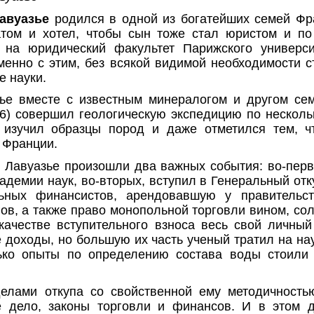
Лавуазье
родился в одной из богатейших семей Фр
атом и хотел, чтобы сын тоже стал юристом и по
 на юридический факультет Парижского универс
менно с этим, без всякой видимой необходимости с
е науки.
зье вместе с известным минералогом и другом с
6) совершил геологическую экспедицию по нескол
 изучил образцы пород и даже отметился тем, ч
 Франции.
и Лавуазье произошли два важных события: во-перв
адемии наук, во-вторых, вступил в Генеральный отк
ьных финансистов, арендовавшую у правительс
ов, а также право монопольной торговли вином, сол
 качестве вступительного взноса весь свой личный
 доходы, но большую их часть ученый тратил на на
лько опыты по определению состава воды стоил
елами откупа со свойственной ему методичность
е дело, законы торговли и финансов. И в этом д