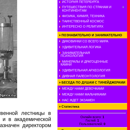
ИСТОРИЯ ПЕТЕРБУРГА
ПУТЕШЕСТВИЯ ПО СТРАНАМ И
КОНТИНЕНТАМ
ФИЗИКА, ХИМИЯ, ТЕХНИКА
ТАИНСТВЕННЫЙ КОСМОС
ИНТЕРЕСНО О РЕЛИГИЯХ
»
ПОЗНАВАТЕЛЬНО И ЗАНИМАТЕЛЬНО
ДИКОВИНКИ СО ВСЕГО МИРА
УДИВИТЕЛЬНАЯ ЛОГИКА
ЗАНИМАТЕЛЬНАЯ
ПСИХОЛОГИЯ
МИНЕРАЛЫ И ДРАГОЦЕННЫЕ
КАМНИ
УДИВИТЕЛЬНАЯ АРХЕОЛОГИЯ
ДИВНАЯ ПАЛЕОНТОЛОГИЯ
»
БЕСЕДА ПО ДУШАМ С ТИНЕЙДЖЕРАМИ
МЕЖДУ НАМИ ДЕВОЧКАМИ
МЕЖДУ НАМИ МАЛЬЧИКАМИ
НАС ЖДЕТ ЭКЗАМЕН
»
Статистика
твенной лестницы в
Онлайн всего:
1
 и в академической
Гостей:
1
Пользователей:
0
назначен директором