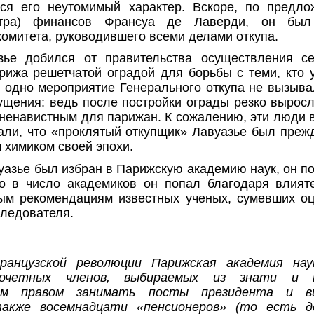
лся его неутомимый характер. Вскоре, по предло
стра) финансов Франсуа де Лаверди, он бы
омитета, руководившего всеми делами откупа.
зье добился от правительства осуществления се
рижа решетчатой оградой для борьбы с теми, кто 
 одно мероприятие Генерального откупа не вызыва
ущения: ведь после постройки ограды резко выросл
 ненавистным для парижан. К сожалению, эти люди 
али, что «проклятый откупщик» Лавуазье был преж
 химиком своей эпохи.
уазье был избран в Парижскую академию наук, он п
го в число академиков он попал благодаря влия
ым рекомендациям известных ученых, сумевших о
следователя.
ранцузской революции Парижская академия нау
очетных членов, выбираемых из знати и п
ым правом занимать посты президента и ви
также восемнадцати «пенсионеров» (то есть д