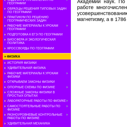
Академии наук. По
ГЕОГРАФИИ
работе многочисле
ОБРАЗЦЫ РЕШЕНИЯ ТИПОВЫХ ЗАДАЧ
ПО ГЕОГРАФИИ
усовершенствовани
ПРАКТИКУМ ПО РЕШЕНИЮ
магнетизму, а в 1786
ГЕОГРАФИЧЕСКИХ ЗАДАЧ
РАБОЧИЕ МАТЕРИАЛЫ К УРОКАМ
ГЕОГРАФИИ
ПОДГОТОВКА К ЕГЭ ПО ГЕОГРАФИИ
БИОСФЕРА И ЭКОЛОГИЧЕСКАЯ
ПОЛИТИКА
КРОССВОРДЫ ПО ГЕОГРАФИИ
»
ФИЗИКА
ИСТОРИЯ ФИЗИКИ
УДИВИТЕЛЬНАЯ ФИЗИКА
РАБОЧИЕ МАТЕРИАЛЫ К УРОКАМ
ФИЗИКИ
ОТКРЫВАЕМ ЗАКОНЫ ФИЗИКИ
ОПОРНЫЕ СХЕМЫ ПО ФИЗИКЕ
СЛОЖНЫЕ ЗАКОНЫ ФИЗИКИ В
ПРОСТЫХ ОПЫТАХ
ЛАБОРАТОРНЫЕ РАБОТЫ ПО ФИЗИКЕ
САМОСТОЯТЕЛЬНЫЕ РАБОТЫ ПО
ФИЗИКЕ
РАЗНОУРОВНЕВЫЕ КОНТРОЛЬНЫЕ
РАБОТЫ ПО ФИЗИКЕ
УДИВИТЕЛЬНАЯ МЕХАНИКА