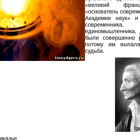
«великий франц
«основатель соврем
Академии наук» и
современника
единомышленника, д
были совершенно 
потому им выпала
судьба.
вуазье