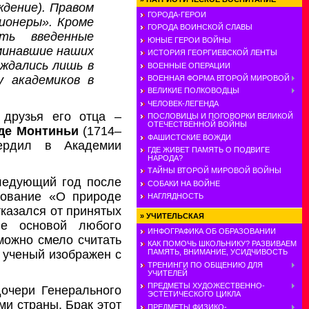
ждение). Правом
ГОРОДА-ГЕРОИ
ионеры». Кроме
ГОРОДА ВОИНСКОЙ СЛАВЫ
ть введенные
ЮНЫЕ ГЕРОИ ВОЙНЫ
минавшие наших
ИСТОРИЯ ГЕОРГИЕВСКОЙ ЛЕНТЫ
ждались лишь в
ВОЕННЫЕ ОПЕРАЦИИ
у академиков в
ВОЕННАЯ ФОРМА ВТОРОЙ МИРОВОЙ
ВЕЛИКИЕ ПОЛКОВОДЦЫ
ЧЕЛОВЕК-ЛЕГЕНДА
друзья его отца –
ПОСЛОВИЦЫ И ПОГОВОРКИ ВЕЛИКОЙ
ОТЕЧЕСТВЕННОЙ ВОЙНЫ
 де Монтиньи
(1714–
ФАШИСТСКИЕ ВОЖДИ
ердил в Академии
ГДЕ ЖИВЕТ ПАМЯТЬ О ПОДВИГЕ
НАРОДА?
ТАЙНЫ ВТОРОЙ МИРОВОЙ ВОЙНЫ
ледующий год после
СОБАКИ НА ВОЙНЕ
дование «О природе
НАГЛЯДНОСТЬ
тказался от принятых
»
УЧИТЕЛЬСКАЯ
ие основой любого
ИНФОГРАФИКА ОБ ОБРАЗОВАНИИ
можно смело считать
КАК ПОМОЧЬ ШКОЛЬНИКУ? РАЗВИВАЕМ
 ученый изображен с
ПАМЯТЬ, ВНИМАНИЕ, УСИДЧИВОСТЬ
ТРЕНИНГИ ПО ОБЩЕНИЮ ДЛЯ
УЧИТЕЛЕЙ
ПРЕДМЕТЫ ХУДОЖЕСТВЕННО-
дочери Генерального
ЭСТЕТИЧЕСКОГО ЦИКЛА
и страны. Брак этот
ПРЕДМЕТЫ ФИЗИКО-