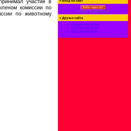
принимал участие в
»
Вход на сайт
членом комиссии по
Войти через uID
Старая форма входа
иссии по животному
»
Друзья сайта
Официальный блог
Сообщество uCoz
База знаний uCoz