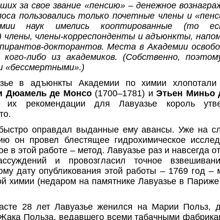
вших за свое звание «пенсию» – денежное вознагра
оса пользовались только почетные члены и «пенс
мии наук имелись кооптированные (то ес
) члены, члены-корреспонденты и адъюнкты, напо
пирантов-докторантов. Места в Академии освобо
 кого-либо из академиков. (Собственно, поэтом
и «бессмертными».)
азье в адъюнкты Академии по химии хлопотали 
и Дюамель де Монсо
(1700–1781) и
Этьен Миньо
о их рекомендации для Лавуазье король утв
то.
 быстро оправдал выданные ему авансы. Уже на с
ию он провел блестящее гидрохимическое иссле
е в этой работе – метод. Лавуазье раз и навсегда о
ссуждений и провозгласил точное взвешиван
ому дату опубликования этой работы – 1769 год – 
й химии (недаром на памятнике Лавуазье в Париже
асте 28 лет Лавуазье женился на Марии Польз, 
Жака Польза, ведавшего всеми табачными фабрикам