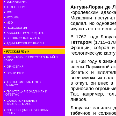
ФИЗКУЛЬТУРА
Антуан-Лоран де 
ТЕХНОЛОГИЯ
королевским адвок
МХК
Мазарини поступил
МУЗЫКА
сделал, но одновре
ИЗО
изучать естественны
ПСИХОЛОГИЯ
КЛАССНОЕ РУКОВОДСТВО
В 1767 году Лавуа
ВНЕКЛАССНАЯ РАБОТА
Геттаром
(1715–178
АДМИНИСТРАЦИЯ ШКОЛЫ
Франции, собрал и
»
РУССКИЙ ЯЗЫК
геологическую карту
МОНИТОРИНГ КАЧЕСТВА ЗНАНИЙ. 5
В 1768 году в жизн
КЛАСС
члены Парижской ак
ОРФОЭПИЯ
богатых и влиятел
ЧАСТИ РЕЧИ
всевозможных налог
в откуп, он внес в
ТЕСТЫ В ФОРМАТЕ ОГЭ.
5 КЛАСС
приносило огромные
ПУНКТУАЦИЯ В ЗАДАНИЯХ И
Так, например, то
ОТВЕТАХ
ливров.
САМОСТОЯТЕЛЬНЫЕ
РАБОТЫ.10 КЛАСС
Лавуазье занялся д
КРОССВОРДЫ ПО РУССКОМУ
табачное и соляно
ЯЗЫКУ