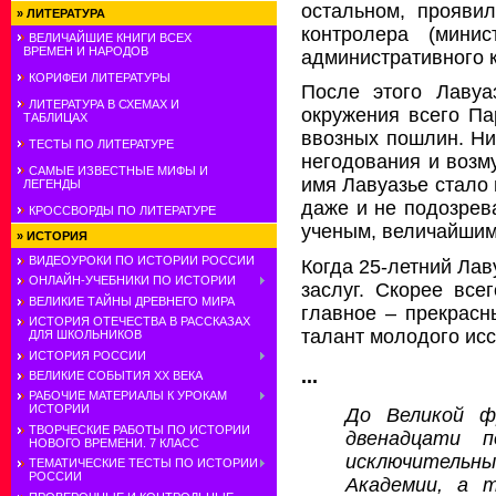
остальном, прояви
»
ЛИТЕРАТУРА
контролера (мини
ВЕЛИЧАЙШИЕ КНИГИ ВСЕХ
ВРЕМЕН И НАРОДОВ
административного к
КОРИФЕИ ЛИТЕРАТУРЫ
После этого Лавуа
ЛИТЕРАТУРА В СХЕМАХ И
окружения всего Па
ТАБЛИЦАХ
ввозных пошлин. Ни
ТЕСТЫ ПО ЛИТЕРАТУРЕ
негодования и возм
САМЫЕ ИЗВЕСТНЫЕ МИФЫ И
имя Лавуазье стало
ЛЕГЕНДЫ
даже и не подозрев
КРОССВОРДЫ ПО ЛИТЕРАТУРЕ
ученым, величайшим
»
ИСТОРИЯ
ВИДЕОУРОКИ ПО ИСТОРИИ РОССИИ
Когда 25-летний Лав
ОНЛАЙН-УЧЕБНИКИ ПО ИСТОРИИ
заслуг. Скорее все
ВЕЛИКИЕ ТАЙНЫ ДРЕВНЕГО МИРА
главное – прекрасн
ИСТОРИЯ ОТЕЧЕСТВА В РАССКАЗАХ
талант молодого ис
ДЛЯ ШКОЛЬНИКОВ
ИСТОРИЯ РОССИИ
...
ВЕЛИКИЕ СОБЫТИЯ ХХ ВЕКА
РАБОЧИЕ МАТЕРИАЛЫ К УРОКАМ
ИСТОРИИ
До Великой ф
ТВОРЧЕСКИЕ РАБОТЫ ПО ИСТОРИИ
двенадцати п
НОВОГО ВРЕМЕНИ. 7 КЛАСС
исключительн
ТЕМАТИЧЕСКИЕ ТЕСТЫ ПО ИСТОРИИ
РОССИИ
Академии, а 