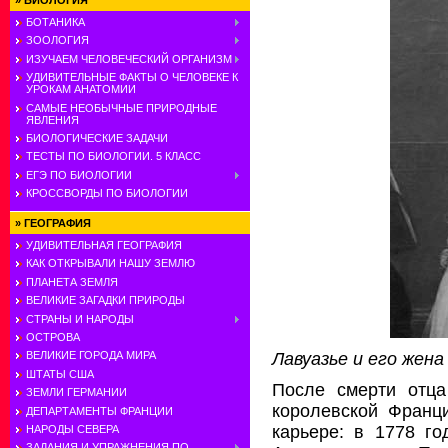
»
БИОЛОГИЯ
БОТАНИКА
ЗООЛОГИЯ
ИЗУЧАЕМ ЧЕЛОВЕЧЕСКИЙ ОРГАНИЗМ
УДИВИТЕЛЬНЫЕ ФАКТЫ О ЧЕЛОВЕКЕ К
УРОКАМ АНАТОМИИ
САМЫЕ НЕОБЫЧНЫЕ ПРИРОДНЫЕ
ЯВЛЕНИЯ
БИОЛОГИЧЕСКИЕ ЗАДАЧИ
ТЕСТЫ ПО БИОЛОГИИ. 5 КЛАСС
ЕГЭ ПО БИОЛОГИИ
КРОССВОРДЫ ПО БИОЛОГИИ
»
ГЕОГРАФИЯ
УДИВИТЕЛЬНАЯ ГЕОГРАФИЯ
КАК ОТКРЫВАЛИ НАШУ ЗЕМЛЮ
ПЛАНЕТА ЗЕМЛЯ
ВЕЛИКИЕ ЗАГАДКИ ПРИРОДЫ
СТРАНЫ И НАРОДЫ
ОСТРОВА
Лавуазье и его жена
ВЕЛИКИЕ ГОРОДА МИРА
ШТАТЫ США
После смерти отца
ЗЕМЛИ ГЕРМАНИИ
королевской Франц
ДЕПАРТАМЕНТЫ ФРАНЦИИ
карьере: в 1778 го
НАРОДЫ СЕВЕРА
ЗАДАНИЯ И УПРАЖНЕНИЯ ПО