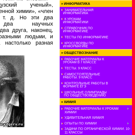
узский ученый»,
»
ИНФОРМАТИКА
енной химии», «член
ЗАНИМАТЕЛЬНАЯ
ИНФОРМАТИКА
 т. д. Но эти два
К УРОКАМ
ИНФОРМАТИКИ
, два научных
СПРАВОЧНИК ПО
ва друга, наконец,
ИНФОРМАТИКЕ
разными людьми, и
ТЕСТЫ ПО ИНФОРМАТИКЕ
 настолько разная
КРОССВОРДЫ ПО
ИНФОРМАТИКЕ
»
ОБЩЕСТВОЗНАНИЕ
РАБОЧИЕ МАТЕРИАЛЫ К
УРОКАМ В 7 КЛАССЕ
ТЕСТЫ. 9 КЛАСС
САМОСТОЯТЕЛЬНЫЕ
РАБОТЫ. 9 КЛАСС
КОНТРОЛЬНЫЕ РАБОТЫ В
ФОРМАТЕ ЕГЭ
ШКОЛЬНЫЕ ОЛИМПИАДЫ
ПО ОБЩЕСТВОВЕДЕНИЮ
»
ХИМИЯ
РАБОЧИЕ МАТЕРИАЛЫ К УРОКАМ
ХИМИИ
УДИВИТЕЛЬНАЯ ХИМИЯ
ОПЫТЫ ПО ХИМИИ
ЗАДАЧИ ПО ОРГАНИЧЕСКОЙ ХИМИИ. 10-
11 КЛАССЫ