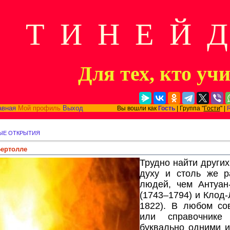
Т И Н Е Й 
Для тех, кто уч
авная
Мой профиль
Выход
Вы вошли как
Гость
| Группа "
Гости
" |
ЫЕ ОТКРЫТИЯ
Бертолле
Трудно найти других
духу и столь же р
людей, чем Антуан
(1743–1794) и Клод-
1822). В любом со
или справочнике
буквально одними и