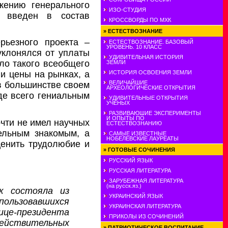
жению генерального
ИЗО-СТУДИЯ
л введен в состав
КРОССВОРДЫ ПО МХК
»
ЕСТЕСТВОЗНАНИЕ
рьезного проекта –
ЕСТЕСТВОЗНАНИЕ. БАЗОВЫЙ
УРОВЕНЬ. 10 КЛАСС
уклонялся от уплаты
УДИВИТЕЛЬНАЯ ИСТОРИЯ
ло такого всеобщего
ЗЕМЛИ
ИСТОРИЯ ОСВОЕНИЯ ЗЕМЛИ
и цены на рынках, а
ВЕЛИЧАЙШИЕ
в большинстве своем
АРХЕОЛОГИЧЕСКИЕ ОТКРЫТИЯ
де всего гениальным
УДИВИТЕЛЬНЫЕ ОТКРЫТИЯ
УЧЕНЫХ
РАЗВИВАЮШИЕ ЭКСПЕРИМЕНТЫ
И ОПЫТЫ ПО
очти не имел научных
ЕСТЕСТВОЗНАНИЮ
тельным знакомым, а
САМЫЕ ИЗВЕСТНЫЕ
НОБЕЛЕВСКИЕ ЛАУРЕАТЫ
ценить трудолюбие и
»
ГОТОВЫЕ СОЧИНЕНИЯ
РУССКИЙ ЯЗЫК
РУССКАЯ ЛИТЕРАТУРА
ЗАРУБЕЖНАЯ ЛИТЕРАТУРА
(на русск.яз.)
к состояла из
УКРАИНСКИЙ ЯЗЫК
ользовавшихся
УКРАИНСКАЯ ЛИТЕРАТУРА
це-президента
ПРИКОЛЫ ИЗ СОЧИНЕНИЙ
ействительных
»
ПАТРИОТИЧЕСКОЕ ВОСПИТАНИЕ