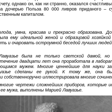
чету, однако он, как ни странно, оказался счастливы
за дочерью Польза 80 000 ливров приданого – 
бственным капиталом.
лода, умна, красива и прекрасно образована. Д
была ему идеальной женой и образцовой хозяйкой
ть и очаровать остроумной беседой лучших людей
Лавуазье была не только светской дамой, но
 течение двадцати лет она проработала в лаборат
ющимся мужем. Многие ценнейшие для науки за
вуазье сделаны ее рукой. К тому же, она бы
и собственноручно иллюстрировала многие сочинен
многие чертежи сложнейших приборов, которые ис
ее мужа, выполнены Марией Лавуазье.