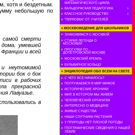
МАТЕМАТИЧЕСКОГО ЦИКЛА
м, хотя и бездетным.
ВАЛЬДОРФСКАЯ ПЕДАГОГИКА
сумму небольшую по
КЛАССНОЕ РУКОВОДСТВО
"ПЕРЛОВКА" ОТ УЧИТЕЛЕЙ
»
МОСКВОВЕДЕНИЕ ДЛЯ ШКОЛЬНИКОВ
ЗНАКОМИМСЯ С МОСКВОЙ
о самой смерти
СТАРАЯ ЛЕГЕНДА О
МОСКОВИИ
 дома, умевшей
ПРОГУЛКИ ПО
 Франции и всей
ДОПЕТРОВСКОЙ МОСКВЕ
МОСКОВСКИЙ КРЕМЛЬ
БУЛЬВАРНОЕ КОЛЬЦО
 и неутомимой
»
ЭНЦИКЛОПЕДИЯ ОБО ВСЕМ НА СВЕТЕ
ории бок о бок
С ЧЕГО ВСЕ НАЧАЛОСЬ?
писи в рабочих
ПОГРУЖАЕМСЯ В МИР МИФОВ
ла прекрасной
ИСТОРИЧЕСКИЕ ХРОНИКИ
ия Лавуазье.
МИР, В КОТОРОМ МЫ ЖИВЕМ
ЧЕЛОВЕЧЕСКИЙ ОРГАНИЗМ
пользовались в
ИНТЕРЕСНО О МЕДИЦИНЕ
ЖИВЫЕ СУЩЕСТВА
НАШИ СПУТНИКИ РАСТЕНИЯ
У ПРИРОДЫ НЕТ ПЛОХОЙ ПОГОДЫ
ГЕОГРАФИЧЕСКИЕ СВЕДЕНИЯ О НАШЕЙ
ЗЕМЛЕ