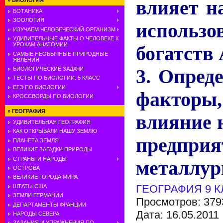
влияет н
»
БИОЛОГИЯ
БОТАНИКА
ЗООЛОГИЯ
использо
ИЗУЧАЕМ ЧЕЛОВЕЧЕСКИЙ ОРГАНИЗМ
УДИВИТЕЛЬНЫЕ ФАКТЫ О ЧЕЛОВЕКЕ К
УРОКАМ АНАТОМИИ
богатств
САМЫЕ НЕОБЫЧНЫЕ ПРИРОДНЫЕ
ЯВЛЕНИЯ
3. Опред
БИОЛОГИЧЕСКИЕ ЗАДАЧИ
ТЕСТЫ ПО БИОЛОГИИ. 5 КЛАСС
ЕГЭ ПО БИОЛОГИИ
факторы
КРОССВОРДЫ ПО БИОЛОГИИ
»
ГЕОГРАФИЯ
влияние 
УДИВИТЕЛЬНАЯ ГЕОГРАФИЯ
КАК ОТКРЫВАЛИ НАШУ ЗЕМЛЮ
предпри
ПЛАНЕТА ЗЕМЛЯ
ВЕЛИКИЕ ЗАГАДКИ ПРИРОДЫ
СТРАНЫ И НАРОДЫ
металлур
ОСТРОВА
ВЕЛИКИЕ ГОРОДА МИРА
ГЕОГРАФИЯ 9 
ШТАТЫ США
ЗЕМЛИ ГЕРМАНИИ
Просмотров: 379
ДЕПАРТАМЕНТЫ ФРАНЦИИ
Дата:
16.05.2011
НАРОДЫ СЕВЕРА
ЗАДАНИЯ И УПРАЖНЕНИЯ ПО