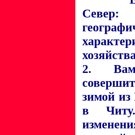
Север:
географи
характер
хозяйства
2. Вам
соверш
зимой из
в Читу
изменен