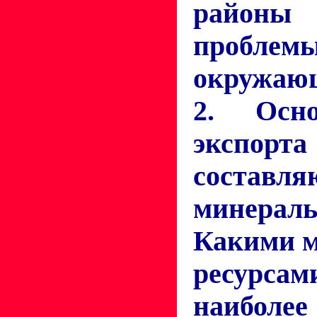
районы
пробле
окружающ
2. Осн
экспор
составля
минераль
Какими 
ресурс
наибол