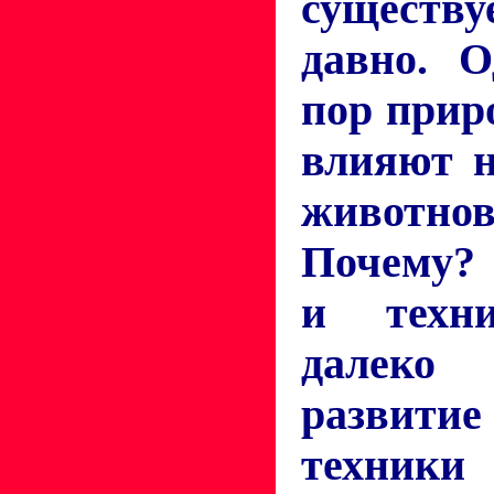
сущест
давно. О
пор прир
влияют н
животнов
Почему? 
и техн
далеко 
развит
техник