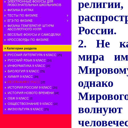
религии,
ЭЛЕКТРОННЫЕ ФОКУСЫ ДЛЯ
ЛЮБОЗНАТЕЛЬНЫХ ШКОЛЬНИКОВ
ФИЗИКА В ИГРАХ
распрос
ТЕСТЫ ПО ФИЗИКЕ
ЕГЭ ПО ФИЗИКЕ
ФИЗИКА ТЕМПЕРАТУР. ШТУРМ
России.
АБСОЛЮТНОГО НУЛЯ
ВЕСЕЛЫЕ ФОКУСЫ И САМОДЕЛКИ
2. Не к
КРОССВОРДЫ ПО ФИЗИКЕ
»
Категории раздела
мира им
РУССКАЯ ЛИТЕРАТУРА 9 КЛАСС
[25]
РУССКИЙ ЯЗЫК 9 КЛАСС
[24]
Мирово
ИНФОРМАТИКА 9 КЛАСС
[20]
БИОЛОГИЯ 9 КЛАСС
[25]
ХИМИЯ 9 КЛАСС
[26]
однако
ГЕОГРАФИЯ 9 КЛАСС
[25]
ИСТОРИЯ РОССИИ 9 КЛАСС
[24]
Мирово
ИСТОРИЯ НОВОГО ВРЕМЕНИ
[46]
ОБЖ 9 КЛАСС
[0]
ОБЩЕСТВОЗНАНИЕ 9 КЛАСС
[20]
волн
ФИЗКУЛЬТУРА 9 КЛАСС
[25]
человече