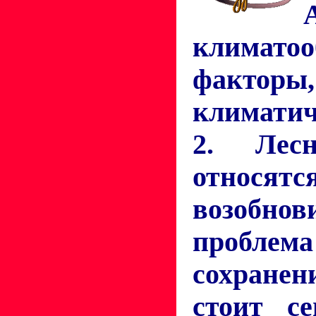
климато
факторы,
климатич
2. Лес
отно
возобнов
проб
сохране
стоит се