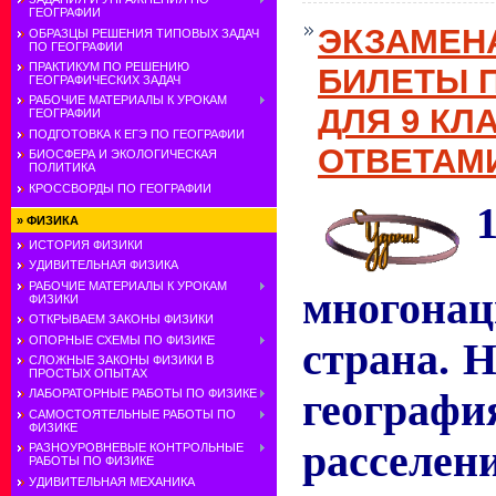
ГЕОГРАФИИ
ЭКЗАМЕН
ОБРАЗЦЫ РЕШЕНИЯ ТИПОВЫХ ЗАДАЧ
ПО ГЕОГРАФИИ
ПРАКТИКУМ ПО РЕШЕНИЮ
БИЛЕТЫ 
ГЕОГРАФИЧЕСКИХ ЗАДАЧ
РАБОЧИЕ МАТЕРИАЛЫ К УРОКАМ
ДЛЯ 9 КЛ
ГЕОГРАФИИ
ПОДГОТОВКА К ЕГЭ ПО ГЕОГРАФИИ
ОТВЕТАМИ
БИОСФЕРА И ЭКОЛОГИЧЕСКАЯ
ПОЛИТИКА
КРОССВОРДЫ ПО ГЕОГРАФИИ
»
ФИЗИКА
ИСТОРИЯ ФИЗИКИ
УДИВИТЕЛЬНАЯ ФИЗИКА
РАБОЧИЕ МАТЕРИАЛЫ К УРОКАМ
многонац
ФИЗИКИ
ОТКРЫВАЕМ ЗАКОНЫ ФИЗИКИ
ОПОРНЫЕ СХЕМЫ ПО ФИЗИКЕ
страна. 
СЛОЖНЫЕ ЗАКОНЫ ФИЗИКИ В
ПРОСТЫХ ОПЫТАХ
геог
ЛАБОРАТОРНЫЕ РАБОТЫ ПО ФИЗИКЕ
САМОСТОЯТЕЛЬНЫЕ РАБОТЫ ПО
ФИЗИКЕ
расселен
РАЗНОУРОВНЕВЫЕ КОНТРОЛЬНЫЕ
РАБОТЫ ПО ФИЗИКЕ
УДИВИТЕЛЬНАЯ МЕХАНИКА