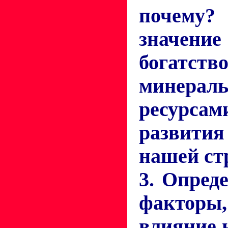
почем
значе
богатств
минерал
ресур
развити
нашей ст
3. Опред
факторы
влияние 