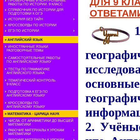
ДЛЯ 9 КЛ
ПРОВЕРОЧНЫЕ И КОНТРОЛЬНЫЕ
РАБОТЫ ПО ИСТОРИИ. 9 КЛАСС
СПРАВОЧНИК ПО ИСТОРИИ ДЛЯ
ОТВЕТАМИ
ПОДГОТОВКИ К ОГЭ
ИСТОРИЯ БЕЗ ТАЙН
КРОССВОРДЫ ПО ИСТОРИИ
ЕГЭ ПО ИСТОРИИ
»
АНГЛИЙСКИЙ ЯЗЫК
ИНОСТРАННЫЕ ЯЗЫКИ.
географи
РАЗГОВОРНЫЕ ТЕМЫ
САМОСТОЯТЕЛЬНЫЕ РАБОТЫ
ПО АНГЛИЙСКОМУ ЯЗЫКУ
иссле
ТЕСТЫ ПО ГРАММАТИКЕ
АНГЛИЙСКОГО ЯЗЫКА
основны
ТЕМАТИЧЕСКИЙ КОНТРОЛЬ.
9 КЛАСС
ПОДГОТОВКА К ЕГЭ ПО
географи
АНГЛИЙСКОМУ ЯЗЫКУ
КРОССВОРДЫ ПО
АНГЛИЙСКОМУ ЯЗЫКУ
информа
»
МАТЕМАТИКА - ЦАРИЦА НАУК
ЧИСЛА: ОТ АРИФМЕТИКИ ДО ВЫСШЕЙ
2. Учёны
МАТЕМАТИКИ
РАБОЧИЕ МАТЕРИАЛЫ К УРОКАМ
МАТЕМАТИКИ
РАБОЧИЕ МАТЕРИАЛЫ К УРОКАМ