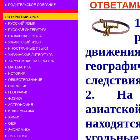
ОТВЕТАМИ
РОДИТЕЛЬСКОЕ СОБРАНИЕ
»
ОТКРЫТЫЙ УРОК
РУССКИЙ ЯЗЫК
РУССКАЯ ЛИТЕРАТУРА
НАЧАЛЬНАЯ ШКОЛА
УКРАИНСКИЙ ЯЗЫК
движени
ИНОСТРАННЫЕ ЯЗЫКИ
УКРАИНСКАЯ ЛИТЕРАТУРА
географи
ЗАРУБЕЖНАЯ ЛИТЕРАТУРА
МАТЕМАТИКА
ИСТОРИЯ
следствия
ОБЩЕСТВОЗНАНИЕ
БИОЛОГИЯ
2. На 
ГЕОГРАФИЯ
ФИЗИКА
азиатско
АСТРОНОМИЯ
ИНФОРМАТИКА
ХИМИЯ
находятс
ОБЖ
ЭКОНОМИКА
угольн
ЭКОЛОГИЯ