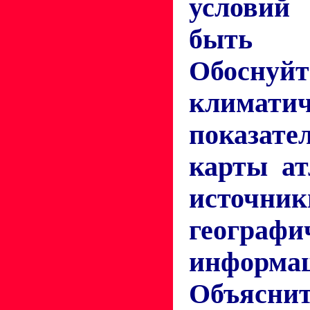
услови
быть
Обоснуй
климатич
показате
карты ат
источник
географи
информа
Объяснит