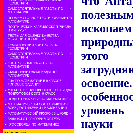
что Анта
ГЕОМЕТРИИ
САМОСТОЯТЕЛЬНЫЕ РАБОТЫ ПО
полезны
МАТЕМАТИКЕ
ПРОМЕЖУТОЧНОЕ ТЕСТИРОВАНИЕ ПО
МАТЕМАТИКЕ
ископае
ПОЭТИЧЕСКИЙ КАЛЕЙДОСКОП "ЧИСЛА
И ФИГУРЫ"
ТЕСТЫ ДЛЯ ОЦЕНКИ КАЧЕСТВА
природны
ОБУЧЕНИЯ ПО АЛГЕБРЕ
ТЕМАТИЧЕСКИЙ КОНТРОЛЬ ПО
ГЕОМЕТРИИ
этого
САМОСТОЯТЕЛЬНЫЕ РАБОТЫ ПО
ГЕОМЕТРИИ
КОНТРОЛЬНЫЕ РАБОТЫ ПО
затру
МАТЕМАТИКЕ
СКАЗОЧНЫЕ ОЛИМПИАДЫ ПО
МАТЕМАТИКЕ
освоение
ГИА ПО МАТЕМАТИКЕ В 9 КЛАССЕ.
ТИПОВЫЕ ЗАДАНИЯ
УЧЕБНО-ТРЕНИРОВОЧНЫЕ ТЕСТЫ ДЛЯ
особен
ПОДГОТОВКИ К ОГЭ. 9 КЛАСС
ПОДГОТОВКА К ЕГЭ ПО МАТЕМАТИКЕ
МАТЕМАТИЧЕСКАЯ СОСТАВЛЯЮЩАЯ
уровен
ВСЕХ ДОСТИЖЕНИЙ ЦИВИЛИЗАЦИИ
МАТЕМАТИЧЕСКИЙ КРУЖОК В ШКОЛЕ
ЗАДАЧКИ ОТ ГРИГОРИЯ ОСТЕРА
науки 
КРОССВОРДЫ ПО МАТЕМАТИКЕ