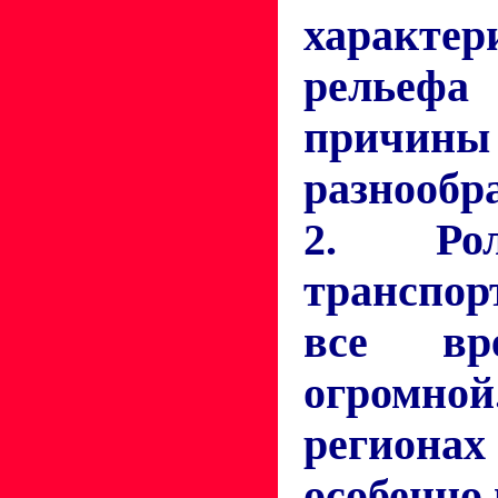
характер
рельеф
прич
разнообр
2. Рол
транспор
все вр
огромн
региона
особенно