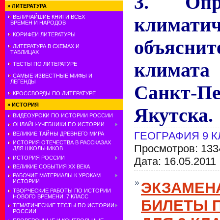
3. Опр
»
ЛИТЕРАТУРА
ВЕЛИЧАЙШИЕ КНИГИ ВСЕХ
климатич
ВРЕМЕН И НАРОДОВ
КОРИФЕИ ЛИТЕРАТУРЫ
объясни
ЛИТЕРАТУРА В СХЕМАХ И
ТАБЛИЦАХ
климат
ТЕСТЫ ПО ЛИТЕРАТУРЕ
САМЫЕ ИЗВЕСТНЫЕ МИФЫ И
ЛЕГЕНДЫ
Санкт-П
КРОССВОРДЫ ПО ЛИТЕРАТУРЕ
»
ИСТОРИЯ
Якутска.
ВИДЕОУРОКИ ПО ИСТОРИИ РОССИИ
ОНЛАЙН-УЧЕБНИКИ ПО ИСТОРИИ
ГЕОГРАФИЯ 9 
ВЕЛИКИЕ ТАЙНЫ ДРЕВНЕГО МИРА
ИСТОРИЯ ОТЕЧЕСТВА В РАССКАЗАХ
Просмотров: 133
ДЛЯ ШКОЛЬНИКОВ
ИСТОРИЯ РОССИИ
Дата:
16.05.2011
ВЕЛИКИЕ СОБЫТИЯ ХХ ВЕКА
РАБОЧИЕ МАТЕРИАЛЫ К УРОКАМ
ИСТОРИИ
ЭКЗАМЕН
ТВОРЧЕСКИЕ РАБОТЫ ПО ИСТОРИИ
НОВОГО ВРЕМЕНИ. 7 КЛАСС
БИЛЕТЫ 
ТЕМАТИЧЕСКИЕ ТЕСТЫ ПО ИСТОРИИ
РОССИИ