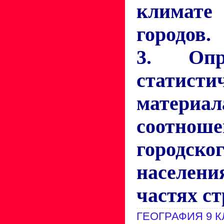
климат
городов.
3. Опр
статисти
материал
соотноше
городско
населен
частях с
ГЕОГРАФИЯ 9 