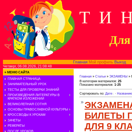
Т И 
Для 
Главная
Мой профиль
Выход
В
Четверг, 06.08.2026, 21:08:48
»
МЕНЮ САЙТА
Главная
»
Статьи
»
ЭКЗАМЕНЫ
» 
ГЛАВНАЯ СТРАНИЦА
В категории материалов
:
25
ЗАНИМАТЕЛЬНЫЙ УРОК
Показано материалов
:
1-25
ТЕСТЫ ДЛЯ ПРОВЕРКИ ЗНАНИЙ
Сортировать по
:
Дате
·
Названию
ПРОИЗВЕДЕНИЯ ЛИТЕРАТУРЫ В
КРАТКОМ ИЗЛОЖЕНИИ
ЭКЗАМЕН
ВЕЛИКОЛЕПНАЯ СОТНЯ
ОСНОВЫ ПРАВОСЛАВНОЙ КУЛЬТУРЫ
БИЛЕТЫ 
КРОССВОДЫ К УРОКАМ
ЗАЧЕТЫ
ДЛЯ 9 КЛ
РЕФЕРАТЫ
ПОСЛЕ УРОКОВ