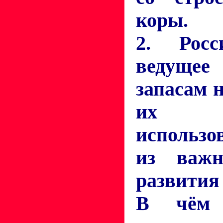
коры.
2. Росс
ведуще
запасам н
их рац
использо
из важн
развития
В чём 