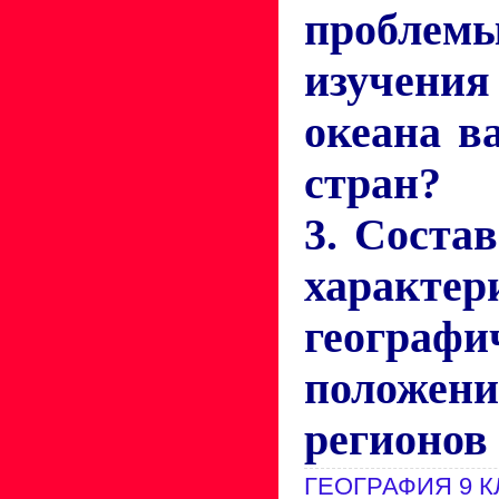
пробле
изучен
океана в
стран?
3. Соста
характер
географи
положен
регионов 
ГЕОГРАФИЯ 9 