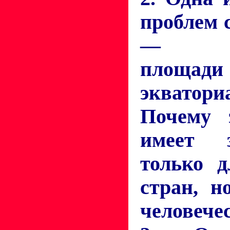
проблем 
— со
площад
экватори
Почему 
имеет 
только д
стран, н
человече