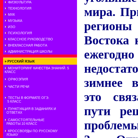
ФИЗКУЛЬТУРА
мира. Пр
ТЕХНОЛОГИЯ
МХК
МУЗЫКА
регион
ИЗО
ПСИХОЛОГИЯ
Востока 
КЛАССНОЕ РУКОВОДСТВО
ВНЕКЛАССНАЯ РАБОТА
ежегодн
АДМИНИСТРАЦИЯ ШКОЛЫ
»
РУССКИЙ ЯЗЫК
недостат
МОНИТОРИНГ КАЧЕСТВА ЗНАНИЙ. 5
КЛАСС
зимнее 
ОРФОЭПИЯ
ЧАСТИ РЕЧИ
это свя
ТЕСТЫ В ФОРМАТЕ ОГЭ.
5 КЛАСС
пути ре
ПУНКТУАЦИЯ В ЗАДАНИЯХ И
ОТВЕТАХ
САМОСТОЯТЕЛЬНЫЕ
проблем
РАБОТЫ.10 КЛАСС
КРОССВОРДЫ ПО РУССКОМУ
ЯЗЫКУ